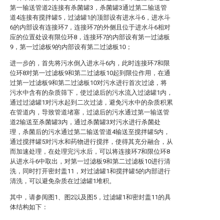
第一输送管道2连接有杀菌罐3，杀菌罐3通过第二输送管
道4连接有搅拌罐5，过滤罐1的顶部设有进水斗6，进水斗
6的内部设有连接环7，连接环7的外侧且位于进水斗6相对
应的位置处设有限位环8，连接环7的内部设有第一过滤板
9，第一过滤板9的内部设有第二过滤板10；
进一步的，首先将污水倒入进水斗6内，此时连接环7和限
位环8对第一过滤板9和第二过滤板10起到限位作用，在通
过第一过滤板9和第二过滤板10对污水进行首次过滤，将
污水中含有的杂质筛下，使过滤后的污水流入过滤罐1内，
通过过滤罐1对污水起到二次过滤，避免污水中的杂质积累
在管道内，导致管道堵塞，过滤后的污水通过第一输送管
道2输送至杀菌罐3内，通过杀菌罐3对污水进行杀菌处
理，杀菌后的污水通过第二输送管道4输送至搅拌罐5内，
通过搅拌罐5对污水和药物进行搅拌，使得其充分融合，从
而加速处理，在处理完污水后，可以将连接环7和限位环8
从进水斗6中取出，对第一过滤板9和第二过滤板10进行清
洗，同时打开密封盖11，对过滤罐1和搅拌罐5的内部进行
清洗，可以避免杂质在过滤罐1堆积。
其中，请参阅图1、图2以及图5，过滤罐1和密封盖11的具
体结构如下：