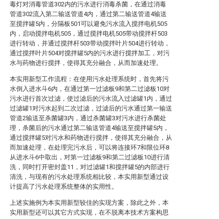
毒灯对消毒管道302内的污水进行消毒杀菌，在通过消毒
管道302流入第二输送管道4内，通过第二输送管道4输送
至搅拌罐5内，分隔板501可以避免污水流入搅拌电机505
内，启动搅拌电机505，通过搅拌电机505带动搅拌杆503
进行转动，并通过搅拌杆503带动搅拌叶片504进行转动，
通过搅拌叶片504对搅拌罐5内的污水进行搅拌加工，对污
水与药物进行搅拌，使得其充分融合，从而加速处理。
本实用新型工作流程：在使用污水处理系统时，首先将污
水倒入进水斗6内，在通过第一过滤板9和第二过滤板10对
污水进行首次过滤，使过滤后的污水流入过滤罐1内，通过
过滤罐1对污水起到二次过滤，过滤后的污水通过第一输送
管道2输送至杀菌罐3内，通过杀菌罐3对污水进行杀菌处
理，杀菌后的污水通过第二输送管道4输送至搅拌罐5内，
通过搅拌罐5对污水和药物进行搅拌，使得其充分融合，从
而加速处理，在处理完污水后，可以将连接环7和限位环8
从进水斗6中取出，对第一过滤板9和第二过滤板10进行清
洗，同时打开密封盖11，对过滤罐1和搅拌罐5的内部进行
清洗，与现有的污水处理系统相比较，本实用新型通过设
计提高了污水处理系统整体的实用性。
上述实施例为本实用新型较佳的实现方案，除此之外，本
实用新型还可以其它方式实现，在不脱离本技术方案构思