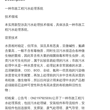
一种市政工程污水处理系统
技术领域
本实用新型涉及污水处理技术领域，具体涉及一种市政工
程污水处理系统。
背景技术
水质相对稳定，但浑浊、深且具有恶臭，呈微碱性，氮磷
含量高，一般不含有毒物质，同时生活污水很适合各种微
生物的繁殖，因此常含有大量的细菌病毒和寄生虫卵，此
类污水可生化性好，属于比较容易处理的污水；市政污水
处理中水是一种水质变化大，处理起来非常困难的水源，
总溶解固体、COD、BOD、全硅、氨和一些其他的污染物
浓度变化非常频繁，再加上处理前的污水中含有高浓度的
有机物，微生物等，所以任何设计用来处理中水的产品都
必须能容忍这种可变性和含有高浓度的有机物和活性生
物；
经检索，公告号：CN219792533U公开了一种市政工程污
水处理系统，包括污水处理罐、安装组件和导流组件，安
装组件包括连接筒、支撑架、废气处理塔、废气导管、转