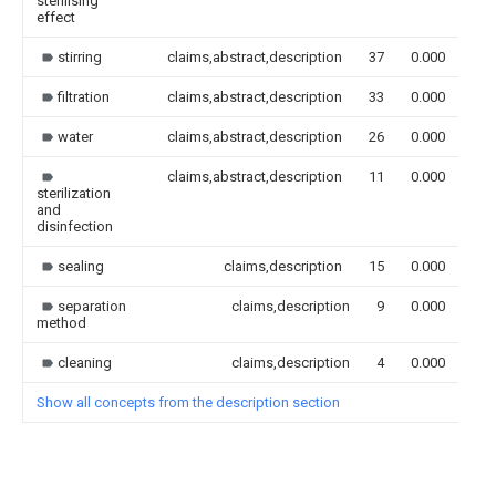
sterilising
effect
stirring
claims,abstract,description
37
0.000
filtration
claims,abstract,description
33
0.000
water
claims,abstract,description
26
0.000
claims,abstract,description
11
0.000
sterilization
and
disinfection
sealing
claims,description
15
0.000
separation
claims,description
9
0.000
method
cleaning
claims,description
4
0.000
Show all concepts from the description section