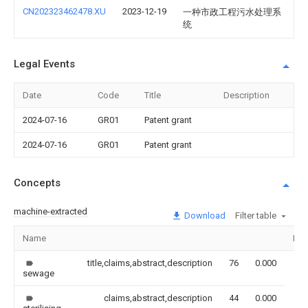
CN202323462478.XU
2023-12-19
一种市政工程污水处理系
统
Legal Events
Date
Code
Title
Description
2024-07-16
GR01
Patent grant
2024-07-16
GR01
Patent grant
Concepts
machine-extracted
Download
Filter table
Name
Ima
title,claims,abstract,description
76
0.000
sewage
claims,abstract,description
44
0.000