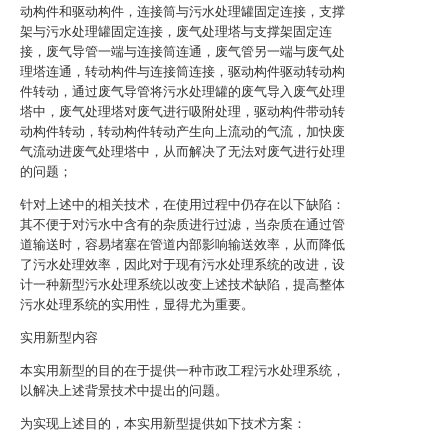
动构件和驱动构件，连接筒与污水处理罐固定连接，支撑
架与污水处理罐固定连接，废气处理塔与支撑架固定连
接，废气导管一端与连接筒连通，废气管另一端与废气处
理塔连通，转动构件与连接筒连接，驱动构件驱动转动构
件转动，通过废气导管将污水处理罐的废气导入废气处理
塔中，废气处理塔对废气进行吸附处理，驱动构件带动转
动构件转动，转动构件转动产生向上流动的气流，加快废
气流动进废气处理塔中，从而解决了无法对废气进行处理
的问题；
针对上述中的相关技术，在使用过程中仍存在以下缺陷：
其不便于对污水中含有的杂质进行过滤，当杂质在通过管
道输送时，容易堵塞在管道内部影响输送效率，从而降低
了污水处理效率，因此对于现有污水处理系统的改进，设
计一种新型污水处理系统以改变上述技术缺陷，提高整体
污水处理系统的实用性，显得尤为重要。
实用新型内容
本实用新型的目的在于提供一种市政工程污水处理系统，
以解决上述背景技术中提出的问题。
为实现上述目的，本实用新型提供如下技术方案：