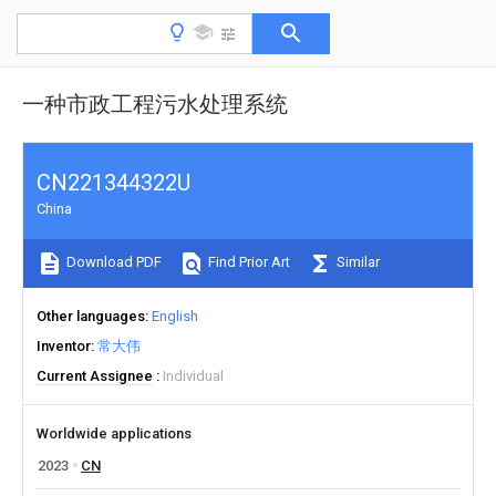
一种市政工程污水处理系统
CN221344322U
China
Download PDF
Find Prior Art
Similar
Other languages
English
Inventor
常大伟
Current Assignee
Individual
Worldwide applications
2023
CN