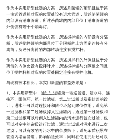
作为本实用新型优选的方案，所述杀菌罐的顶部且位于第
一输送管道相对应的位置处设有进水管道，所述杀菌罐的
内部设有消毒管道，所述杀菌罐的内部且位于消毒管道的
外侧设有若干个消毒灯。
作为本实用新型优选的方案，所述搅拌罐的内部设有分隔
板，所述搅拌罐的内部且位于分隔板的上方固定连接有分
离筒，所述分离筒的内部转动连接有搅拌杆。
作为本实用新型优选的方案，所述搅拌杆的外侧且位于分
离筒的内侧套设有搅拌叶片，所述搅拌罐与分隔板之间且
位于搅拌杆相对应的位置处固定连接有搅拌电机。
与现有技术相比，本实用新型的有益效果是：
1、本实用新型中，通过过滤罐第一输送管道、进水斗、连
接环、限位环、第一过滤板、第二过滤板以及密封盖的设
计，进水斗可以对连接环和限位环起到限位作用，避免第
一过滤板和第二过滤板掉入过滤罐内，通过第一过滤板和
第二过滤板可以对倒入过滤罐内的污水进行首次过滤，也
可以对空中的杂质进行过滤，通过过滤罐对污水进行二次
过滤，可以有效的将污水中的杂质筛下，避免杂质积累在
管道内堵塞管道，影响输送效率，同时在使用完后还可以