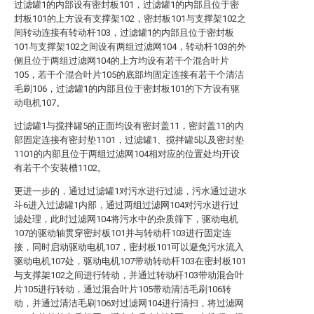
过滤罐1的内部设有密封板101，过滤罐1的内部且位于密
封板101的上方设有支撑架102，密封板101与支撑架102之
间转动连接有转动杆103，过滤罐1的内部且位于密封板
101与支撑架102之间设有两组过滤网104，转动杆103的外
侧且位于两组过滤网104的上方均设有若干个混合叶片
105，若干个混合叶片105的底部均固定连接有若干个清洁
毛刷106，过滤罐1的内部且位于密封板101的下方设有驱
动电机107。
过滤罐1与搅拌罐5的正面均设有密封盖11，密封盖11的内
部固定连接有密封垫1101，过滤罐1、搅拌罐5以及密封垫
1101的内部且位于两组过滤网104相对应的位置处均开设
有若干个安装槽1102。
更进一步的，通过过滤罐1对污水进行过滤，污水通过进水
斗6进入过滤罐1内部，通过两组过滤网104对污水进行过
滤处理，此时过滤网104将污水中的杂质筛下，驱动电机
107的驱动轴贯穿密封板101并与转动杆103进行固定连
接，同时启动驱动电机107，密封板101可以避免污水流入
驱动电机107处，驱动电机107带动转动杆103在密封板101
与支撑架102之间进行转动，并通过转动杆103带动混合叶
片105进行转动，通过混合叶片105带动清洁毛刷106转
动，并通过清洁毛刷106对过滤网104进行清扫，将过滤网