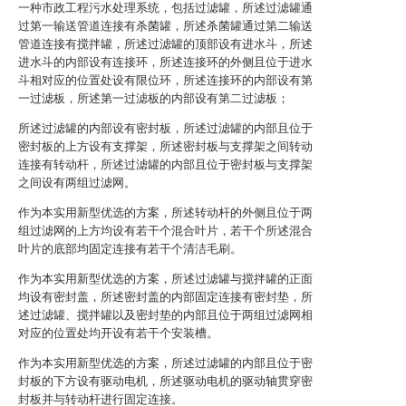
一种市政工程污水处理系统，包括过滤罐，所述过滤罐通
过第一输送管道连接有杀菌罐，所述杀菌罐通过第二输送
管道连接有搅拌罐，所述过滤罐的顶部设有进水斗，所述
进水斗的内部设有连接环，所述连接环的外侧且位于进水
斗相对应的位置处设有限位环，所述连接环的内部设有第
一过滤板，所述第一过滤板的内部设有第二过滤板；
所述过滤罐的内部设有密封板，所述过滤罐的内部且位于
密封板的上方设有支撑架，所述密封板与支撑架之间转动
连接有转动杆，所述过滤罐的内部且位于密封板与支撑架
之间设有两组过滤网。
作为本实用新型优选的方案，所述转动杆的外侧且位于两
组过滤网的上方均设有若干个混合叶片，若干个所述混合
叶片的底部均固定连接有若干个清洁毛刷。
作为本实用新型优选的方案，所述过滤罐与搅拌罐的正面
均设有密封盖，所述密封盖的内部固定连接有密封垫，所
述过滤罐、搅拌罐以及密封垫的内部且位于两组过滤网相
对应的位置处均开设有若干个安装槽。
作为本实用新型优选的方案，所述过滤罐的内部且位于密
封板的下方设有驱动电机，所述驱动电机的驱动轴贯穿密
封板并与转动杆进行固定连接。