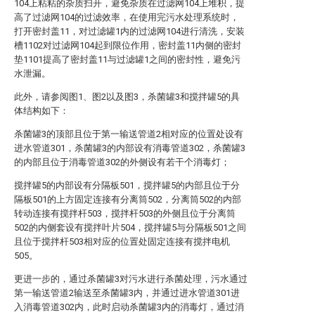
104上粘粘的杂质扫开，避免杂质在过滤网104上堆积，提
高了过滤网104的过滤效率，在使用完污水处理系统时，
打开密封盖11，对过滤罐1内的过滤网104进行清洗，安装
槽1102对过滤网104起到限位作用，密封盖11内侧的密封
垫1101提高了密封盖11与过滤罐1之间的密封性，避免污
水泄漏。
此外，请参阅图1、图2以及图3，杀菌罐3和搅拌罐5的具
体结构如下：
杀菌罐3的顶部且位于第一输送管道2相对应的位置处设有
进水管道301，杀菌罐3的内部设有消毒管道302，杀菌罐3
的内部且位于消毒管道302的外侧设有若干个消毒灯；
搅拌罐5的内部设有分隔板501，搅拌罐5的内部且位于分
隔板501的上方固定连接有分离筒502，分离筒502的内部
转动连接有搅拌杆503，搅拌杆503的外侧且位于分离筒
502的内侧套设有搅拌叶片504，搅拌罐5与分隔板501之间
且位于搅拌杆503相对应的位置处固定连接有搅拌电机
505。
更进一步的，通过杀菌罐3对污水进行杀菌处理，污水通过
第一输送管道2输送至杀菌罐3内，并通过进水管道301进
入消毒管道302内，此时启动杀菌罐3内的消毒灯，通过消