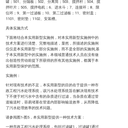
罐；501、分隔板；502、分离筒；503、搅拌杆；504、搅
拌叶片；505、搅拌电机；6、进水斗；7、连接环；8、限
位环；9、第一过滤板；10、第二过滤板；11、密封盖；
1101、密封垫；1102、安装槽。
具体实施方式
下面将结合本实用新型实施例，对本实用新型实施例中的
技术方案进行清楚、完整地描述，显然，所描述的实施例
仅仅是本实用新型一部分实施例，而不是全部的实施例,基
于本实用新型中的实施例，本领域普通技术人员在没有做
出创造性劳动前提下所获得的所有其他实施例，都属于本
实用新型保护的范围。
实施例：
针对现有技术的不足，本实用新型的目的在于提供一种市
政工程污水处理系统，该污水处理系统旨在解决现有技术
下不便于对污水中含有的杂质进行过滤，当杂质在通过管
道输送时，容易堵塞在管道内部影响输送效率，从而降低
了污水处理效率的技术问题。
请参阅图1-图5，本实用新型提供一种技术方案：
一种市政工程污水处理系统，包括过滤罐1，过滤罐1通过