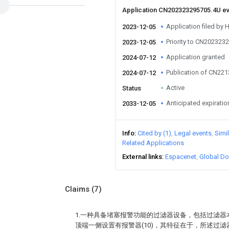
Application CN202323295705.4U e
Application filed by 
2023-12-05
Priority to CN202323
2023-12-05
Application granted
2024-07-12
Publication of CN22
2024-07-12
Active
Status
Anticipated expiratio
2033-12-05
Info
Cited by (1)
Legal events
Simi
Related Applications
External links
Espacenet
Global Do
Claims
(7)
1.一种具备堵塞报警功能的过滤器设备，包括过滤器本体
顶端一侧设置有报警器(10)，其特征在于，所述过滤