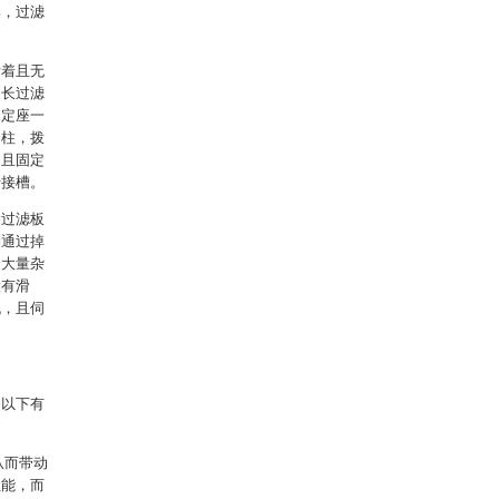
集，过滤
附着且无
延长过滤
固定座一
动柱，拨
，且固定
卡接槽。
除过滤板
则通过掉
聚大量杂
设有滑
机，且伺
备以下有
从而带动
性能，而