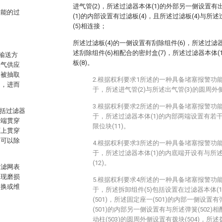
进气管(2)，所述过滤器本体(1)的外部另一侧设置有
功能的过
(1)的内部设置有过滤板(4)，且所述过滤板(4)与所
(5)相连接；
所述过滤板(4)的一侧设置有刮除组件(6)，所述过滤
述刮除组件(6)相配合的密封盒(7)，所述过滤器本体
输送方
板(8)。
然气供应
点被抽取
2.根据权利要求1所述的一种具备堵塞报警功
物，进而
于，所述进气管(2)与所述出气管(3)的圆周外
3.根据权利要求2所述的一种具备堵塞报警功
包括过滤器
于，所述过滤器本体(1)的内部两端设置有若干
右端贯穿
限位块(11)。
框上贯穿
网可以除
4.根据权利要求3所述的一种具备堵塞报警功
于，所述过滤器本体(1)的内底端开设有与所述
(12)。
过滤网表
出现磨损
5.根据权利要求4所述的一种具备堵塞报警功
更换或维
于，所述拆卸组件(5)包括设置在过滤器本体(
(501)，所述固定座一(501)的内部一侧设置有
(501)的内部另一侧设置有与所述弹簧(502)相
动柱(503)的圆周外侧设置有拨块(504)，所述