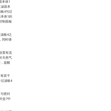
器本体1
过滤器本
滤板4与过
器本体1的
控制面板
滤板4之
，同时便
设置有流
析天然气
报，提醒
置有若干
升过滤板4
有与密封
封盒7中