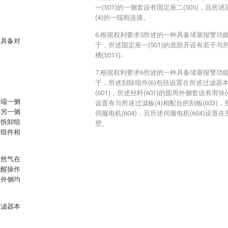
一(501)的一侧套设有固定座二(505)，且所述
(4)的一端相连接。
6.根据权利要求5所述的一种具备堵塞报警功
，具备对
于，所述固定座一(501)的底部开设有若干与所
槽(5011)。
7.根据权利要求6所述的一种具备堵塞报警功
于，所述刮除组件(6)包括设置在所述过滤器本
(601)，所述丝杆(601)的圆周外侧套设有滑块(
顶端一侧
设置有与所述过滤板(4)相配合的刮板(603)，
部另一侧
伺服电机(604)，且所述伺服电机(604)设置
过拆卸组
壁。
除组件相
天然气在
提醒操作
周外侧均
过滤器本