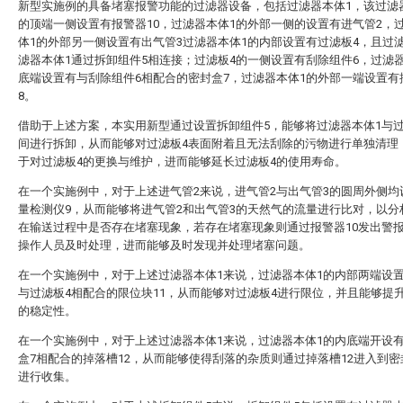
新型实施例的具备堵塞报警功能的过滤器设备，包括过滤器本体1，该过滤
的顶端一侧设置有报警器10，过滤器本体1的外部一侧的设置有进气管2，
体1的外部另一侧设置有出气管3过滤器本体1的内部设置有过滤板4，且过
滤器本体1通过拆卸组件5相连接；过滤板4的一侧设置有刮除组件6，过滤
底端设置有与刮除组件6相配合的密封盒7，过滤器本体1的外部一端设置有
8。
借助于上述方案，本实用新型通过设置拆卸组件5，能够将过滤器本体1与过
间进行拆卸，从而能够对过滤板4表面附着且无法刮除的污物进行单独清理
于对过滤板4的更换与维护，进而能够延长过滤板4的使用寿命。
在一个实施例中，对于上述进气管2来说，进气管2与出气管3的圆周外侧均
量检测仪9，从而能够将进气管2和出气管3的天然气的流量进行比对，以分
在输送过程中是否存在堵塞现象，若存在堵塞现象则通过报警器10发出警
操作人员及时处理，进而能够及时发现并处理堵塞问题。
在一个实施例中，对于上述过滤器本体1来说，过滤器本体1的内部两端设
与过滤板4相配合的限位块11，从而能够对过滤板4进行限位，并且能够提
的稳定性。
在一个实施例中，对于上述过滤器本体1来说，过滤器本体1的内底端开设
盒7相配合的掉落槽12，从而能够使得刮落的杂质则通过掉落槽12进入到密
进行收集。