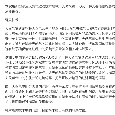
本实用新型涉及天然气过滤技术领域，具体来说，涉及一种具备堵塞报警
滤器设备。
背景技术
天然气输送是指将天然气从生产地点(例如天然气井或气田)通过管道或其他
式，有效地输送到各个需要的地方，满足不同领域对能源的需求，这是天
链中至关重要的一环，也是能源行业中的重要环节。天然气首先从生产地
出来，通常伴随着天然气的净化过滤过程，以去除杂质、液体和固体颗粒
这有助于确保输送过程中的天然气质量符合相关标准和要求。
例如，中国专利CN215995975U公开了一种天然气输送管道用的过滤器，
本体，过滤器本体的左端贯穿设有与其固定连接的进气管，过滤器本体的
设有与其固定连接的出气管，过滤器本体的顶部固定连接有中空框，中空
设有与其转动连接的旋转杆，该天然气输送管道用的过滤器通过设置过滤
去天然气中的杂质并通过旋转第一把手可以对堵塞的过滤网进行清理。
由于天然气中附含大量的油脂、液体等杂质，在长时间使用后容易凝固在
面，且仅通过毛刷无法进行全部清除，同时过滤网在长时间使用后表面会
的情况，而上述天然气输送管道用的过滤器无法及时有效的对过滤网进行
护，进而降低过滤网的使用寿命。
针对相关技术中的问题，目前尚未提出有效的解决方案。