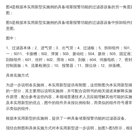
图4是根据本实用新型实施例的具备堵塞报警功能的过滤器设备的另一角度
图；
图5是根据本实用新型实施例的具备堵塞报警功能的过滤器设备中拆卸组件
意图。
图中：
1、过滤器本体；2、进气管；3、出气管；4、过滤板；5、拆卸组件；501
一；5011、卡接槽；502、弹簧；503、拨动柱；504、拨块；505、固定座
刮除组件；601、丝杆；602、滑块；603、刮板；604、伺服电机；7、密
控制面板；9、流量检测仪；10、报警器；11、限位块；12、掉落槽。
具体实施方式
为进一步说明各实施例，本实用新型提供有附图，这些附图为本实用新型
的一部分，其主要用以说明实施例，并可配合说明书的相关描述来解释实
作原理，配合参考这些内容，本领域普通技术人员应能理解其他可能的实
及本实用新型的优点，图中的组件并未按比例绘制，而类似的组件符号通
示类似的组件。
根据本实用新型的实施例，提供了一种具备堵塞报警功能的过滤器设备。
现结合附图和具体实施方式对本实用新型进一步说明，如图1-图5所示，根