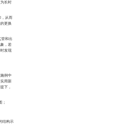
因为长时
卸，从而
板的更换
气管和出
现象，若
及时发现
实施例中
本实用新
前提下，
图；
的结构示