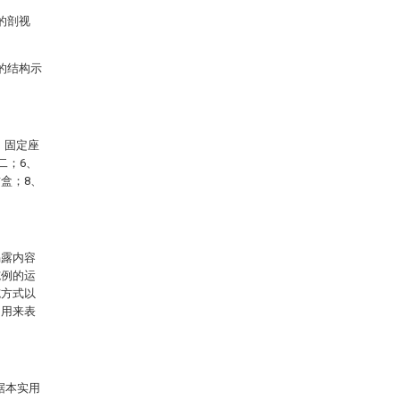
的剖视
的结构示
、固定座
二；6、
封盒；8、
揭露内容
施例的运
施方式以
常用来表
据本实用