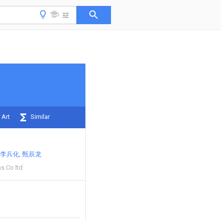
 Art
Similar
李兵化
甄辰龙
s Co ltd