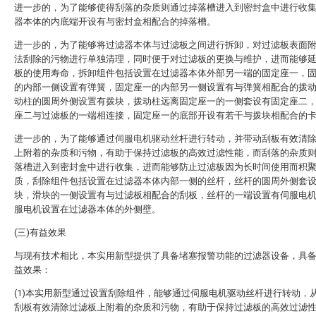
进一步的，为了能够使得刮落的杂质则通过掉落槽进入到密封盒中进行收
器本体的内底端开设有与密封盒相配合的掉落槽。
进一步的，为了能够将过滤器本体与过滤板之间进行拆卸，对过滤板表面
法刮除的污物进行单独清理，同时便于对过滤板的更换与维护，进而能够
板的使用寿命，拆卸组件包括设置在过滤器本体外部另一端的固定座一，
的内部一侧设置有弹簧，固定座一的内部另一侧设置有与弹簧相配合的拨
动柱的圆周外侧设置有拨块，拨动柱远离固定座一的一侧套设有固定座二
座二与过滤板的一端相连接，固定座一的底部开设有若干与拨块相配合的
进一步的，为了能够通过伺服电机驱动丝杆进行转动，并带动刮板有效清
上附着的杂质和污物，有助于保持过滤板的高效过滤性能，而刮落的杂质
落槽进入到密封盒中进行收集，进而能够防止过滤板因为长时间使用而积
质，刮除组件包括设置在过滤器本体内部一侧的丝杆，丝杆的圆周外侧套
块，滑块的一侧设置有与过滤板相配合的刮板，丝杆的一端设置有伺服电
服电机设置在过滤器本体的外侧壁。
(三)有益效果
与现有技术相比，本实用新型提供了具备堵塞报警功能的过滤器设备，具
益效果：
(1)本实用新型通过设置刮除组件，能够通过伺服电机驱动丝杆进行转动，
刮板有效清除过滤板上附着的杂质和污物，有助于保持过滤板的高效过滤