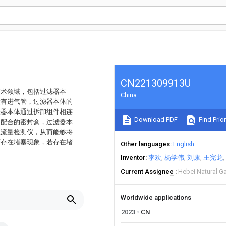
CN221309913U
技术领域，包括过滤器本
China
置有进气管，过滤器本体的
滤器本体通过拆卸组件相连
Download PDF
Find Prior
相配合的密封盒，过滤器本
置流量检测仪，从而能够将
否存在堵塞现象，若存在堵
Other languages
English
Inventor
李欢
杨学伟
刘康
王宪龙
Current Assignee
Hebei Natural Ga
Worldwide applications
2023
CN