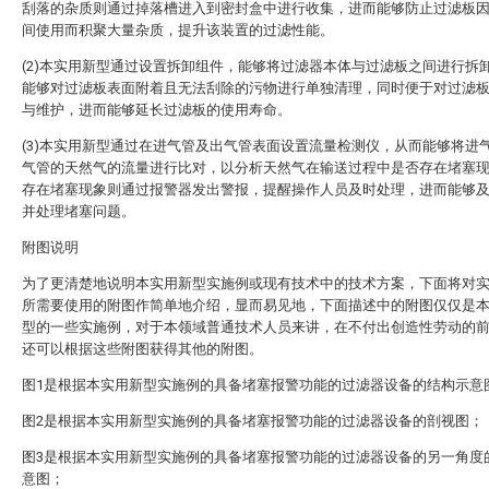
刮落的杂质则通过掉落槽进入到密封盒中进行收集，进而能够防止过滤板
间使用而积聚大量杂质，提升该装置的过滤性能。
(2)本实用新型通过设置拆卸组件，能够将过滤器本体与过滤板之间进行拆
能够对过滤板表面附着且无法刮除的污物进行单独清理，同时便于对过滤
与维护，进而能够延长过滤板的使用寿命。
(3)本实用新型通过在进气管及出气管表面设置流量检测仪，从而能够将进
气管的天然气的流量进行比对，以分析天然气在输送过程中是否存在堵塞
存在堵塞现象则通过报警器发出警报，提醒操作人员及时处理，进而能够
并处理堵塞问题。
附图说明
为了更清楚地说明本实用新型实施例或现有技术中的技术方案，下面将对
所需要使用的附图作简单地介绍，显而易见地，下面描述中的附图仅仅是
型的一些实施例，对于本领域普通技术人员来讲，在不付出创造性劳动的
还可以根据这些附图获得其他的附图。
图1是根据本实用新型实施例的具备堵塞报警功能的过滤器设备的结构示意
图2是根据本实用新型实施例的具备堵塞报警功能的过滤器设备的剖视图；
图3是根据本实用新型实施例的具备堵塞报警功能的过滤器设备的另一角度
意图；