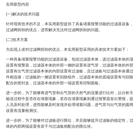
实用新型内容
(一)解决的技术问题
针对现有技术的不足，本实用新型提供了具备堵塞报警功能的过滤器设备
过滤网拆卸的优点，进而解决无法对过滤网拆卸的问题。
(二)技术方案
为实现上述对过滤网拆卸的优点，本实用新型采用的具体技术方案如下：
一种具备堵塞报警功能的过滤器设备，包括过滤器本体，该过滤器本体的
设置有报警器，过滤器本体的外部一侧的设置有进气管，过滤器本体的外
设置有出气管过滤器本体的内部设置有过滤板，且过滤板与过滤器本体通
件相连接；过滤板的一侧设置有刮除组件，过滤器本体的底端设置有与刮
配合的密封盒，过滤器本体的外部一端设置有控制面板。
进一步的，为了能够将进气管和出气管的天然气的流量进行比对，以分析
输送过程中是否存在堵塞现象，若存在堵塞现象则通过报警器发出警报，
人员及时处理，进而能够及时发现并处理堵塞问题，进气管与出气管的圆
设置有流量检测仪。
进一步的，为了能够对过滤板进行限位，并且能够提升过滤板的稳定性，
体的内部两端设置有若干与过滤板相配合的限位块。