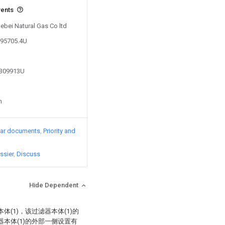
vents
Hebei Natural Gas Co ltd
295705.4U
1309913U
n
lar documents
Priority and
ssier
Discuss
Hide Dependent
(1)，该过滤器本体(1)的
器本体(1)的外部一侧设置有