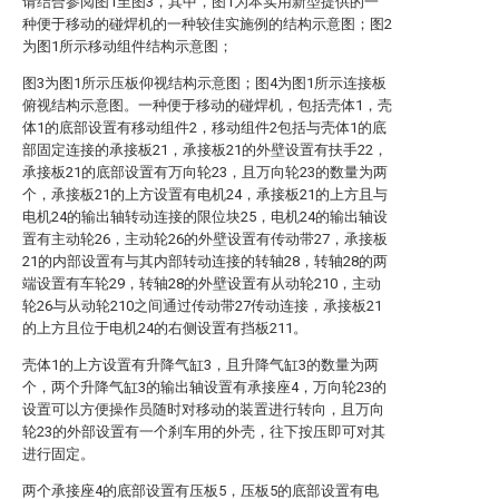
请结合参阅图1至图3，其中，图1为本实用新型提供的一
种便于移动的碰焊机的一种较佳实施例的结构示意图；图2
为图1所示移动组件结构示意图；
图3为图1所示压板仰视结构示意图；图4为图1所示连接板
俯视结构示意图。一种便于移动的碰焊机，包括壳体1，壳
体1的底部设置有移动组件2，移动组件2包括与壳体1的底
部固定连接的承接板21，承接板21的外壁设置有扶手22，
承接板21的底部设置有万向轮23，且万向轮23的数量为两
个，承接板21的上方设置有电机24，承接板21的上方且与
电机24的输出轴转动连接的限位块25，电机24的输出轴设
置有主动轮26，主动轮26的外壁设置有传动带27，承接板
21的内部设置有与其内部转动连接的转轴28，转轴28的两
端设置有车轮29，转轴28的外壁设置有从动轮210，主动
轮26与从动轮210之间通过传动带27传动连接，承接板21
的上方且位于电机24的右侧设置有挡板211。
壳体1的上方设置有升降气缸3，且升降气缸3的数量为两
个，两个升降气缸3的输出轴设置有承接座4，万向轮23的
设置可以方便操作员随时对移动的装置进行转向，且万向
轮23的外部设置有一个刹车用的外壳，往下按压即可对其
进行固定。
两个承接座4的底部设置有压板5，压板5的底部设置有电