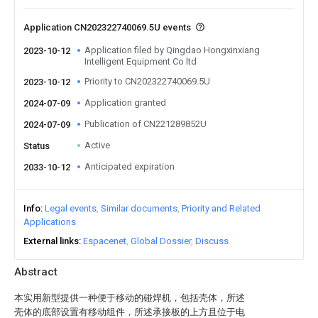
Application CN202322740069.5U events
Application filed by Qingdao Hongxinxiang
2023-10-12
Intelligent Equipment Co ltd
Priority to CN202322740069.5U
2023-10-12
Application granted
2024-07-09
Publication of CN221289852U
2024-07-09
Active
Status
Anticipated expiration
2033-10-12
Info
Legal events
Similar documents
Priority and Related
Applications
External links
Espacenet
Global Dossier
Discuss
Abstract
本实用新型提供一种便于移动的碰焊机，包括壳体，所述
壳体的底部设置有移动组件，所述承接板的上方且位于电