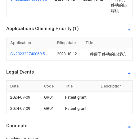
移动的碰
焊机
Applications Claiming Priority (1)
Application
Filing date
Title
CN202322740069.5U
2023-10-12
一种便于移动的碰焊机
Legal Events
Date
Code
Title
Description
2024-07-09
GR01
Patent grant
2024-07-09
GR01
Patent grant
Concepts
machine-extracted