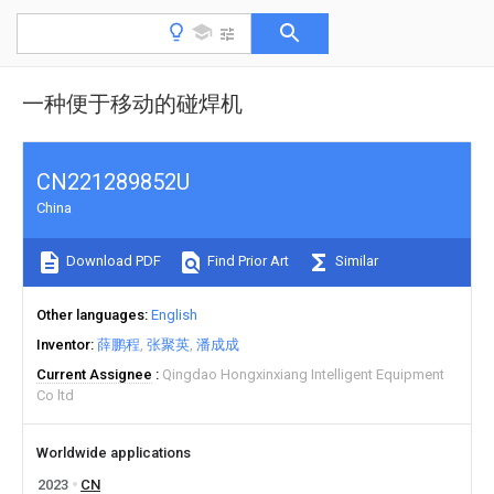
一种便于移动的碰焊机
CN221289852U
China
Download PDF
Find Prior Art
Similar
Other languages
English
Inventor
薛鹏程
张聚英
潘成成
Current Assignee
Qingdao Hongxinxiang Intelligent Equipment
Co ltd
Worldwide applications
2023
CN