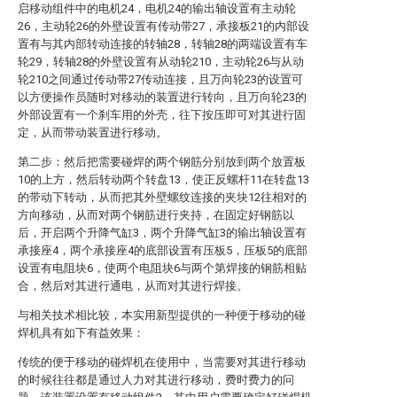
启移动组件中的电机24，电机24的输出轴设置有主动轮
26，主动轮26的外壁设置有传动带27，承接板21的内部设
置有与其内部转动连接的转轴28，转轴28的两端设置有车
轮29，转轴28的外壁设置有从动轮210，主动轮26与从动
轮210之间通过传动带27传动连接，且万向轮23的设置可
以方便操作员随时对移动的装置进行转向，且万向轮23的
外部设置有一个刹车用的外壳，往下按压即可对其进行固
定，从而带动装置进行移动。
第二步：然后把需要碰焊的两个钢筋分别放到两个放置板
10的上方，然后转动两个转盘13，使正反螺杆11在转盘13
的带动下转动，从而把其外壁螺纹连接的夹块12往相对的
方向移动，从而对两个钢筋进行夹持，在固定好钢筋以
后，开启两个升降气缸3，两个升降气缸3的输出轴设置有
承接座4，两个承接座4的底部设置有压板5，压板5的底部
设置有电阻块6，使两个电阻块6与两个第焊接的钢筋相贴
合，然后对其进行通电，从而对其进行焊接。
与相关技术相比较，本实用新型提供的一种便于移动的碰
焊机具有如下有益效果：
传统的便于移动的碰焊机在使用中，当需要对其进行移动
的时候往往都是通过人力对其进行移动，费时费力的问