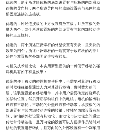
优选的，两个所述限位板的底部设置有与压板的内部滑动
连接的导向杆，两个所述导向杆的底部设置有与壳体的底
部固定连接的连接板。
优选的，所述连接板的上方设置有放置板，且放置板的数
量为两个，两个所述放置板的内部设置有与其内部转动连
接的正反螺杆。
优选的，两个所述正反螺杆的外壁设置有夹块，且夹块的
数量为四个，所述正反螺杆的一端贯穿于放置板的内部且
延伸至放置板的外部固定连接有转盘。
与相关技术相比较，本实用新型提供的一种便于移动的碰
焊机具有如下有益效果：
传统的便于移动的碰焊机在使用中，当需要对其进行移动
的时候往往都是通过人力对其进行移动，费时费力的问
题，该装置设置有移动组件，其中用户需要确定好碰焊机
的移动位置，然后开启移动组件中的电机，电机的输出轴
设置有主动轮，主动轮的外壁设置有传动带，承接板的内
部设置有与其内部转动连接的转轴，转轴的两端设置有车
轮，转轴的外壁设置有从动轮，主动轮与从动轮之间通过
传动带传动连接，且万向轮的设置可以方便操作员随时对
移动的装置进行转向，且万向轮的外部设置有一个刹车用