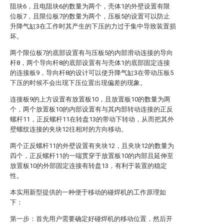
阻块6，且电阻块6的数量为两个，壳体1的外壁设置有限
位板7，且限位板7的数量为两个，压板5的设置可以防止
升降气缸3在工作时其产生的下压的力过于集中导致装置损
坏。
两个限位板7的底部设置有与压板5的内部滑动连接的导向
杆8，两个导向杆8的底部设置有与壳体1的底部固定连接
的连接板9，导向杆8的设计可以使升降气缸3在带动压板5
下压的时候不会出现下压位置出现偏差的现象。
连接板9的上方设置有放置板10，且放置板10的数量为两
个，两个放置板10的内部设置有与其内部转动连接的正反
螺杆11，正反螺杆11在转盘13的带动下转动，从而把其外
壁螺纹连接的夹块12往相对的方向移动。
两个正反螺杆11的外壁设置有夹块12，且夹块12的数量为
四个，正反螺杆11的一端贯穿于放置板10的内部且延伸至
放置板10的外部固定连接有转盘13，有利于装置的稳定
性。
本实用新型提供的一种便于移动的碰焊机的工作原理如
下：
第一步：首先用户需要确定好碰焊机的移动位置，然后开