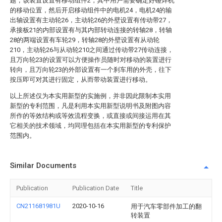
题，该装置设置有移动组件2，其中用户需要确定好碰焊机
的移动位置，然后开启移动组件中的电机24，电机24的输
出轴设置有主动轮26，主动轮26的外壁设置有传动带27，
承接板21的内部设置有与其内部转动连接的转轴28，转轴
28的两端设置有车轮29，转轴28的外壁设置有从动轮
210，主动轮26与从动轮210之间通过传动带27传动连接，
且万向轮23的设置可以方便操作员随时对移动的装置进行
转向，且万向轮23的外部设置有一个刹车用的外壳，往下
按压即可对其进行固定，从而带动装置进行移动。
以上所述仅为本实用新型的实施例，并非因此限制本实用
新型的专利范围，凡是利用本实用新型说明书及附图内容
所作的等效结构或等效流程变换，或直接或间接运用在其
它相关的技术领域，均同理包括在本实用新型的专利保护
范围内。
Similar Documents
Publication
Publication Date
Title
CN211681981U
2020-10-16
用于汽车零部件加工的翻
转装置