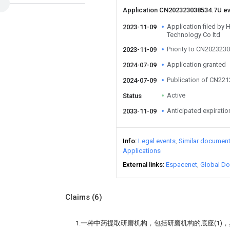
Application CN202323038534.7U e
Application filed by
2023-11-09
Technology Co ltd
Priority to CN202323
2023-11-09
Application granted
2024-07-09
Publication of CN22
2024-07-09
Active
Status
Anticipated expiratio
2033-11-09
Info
Legal events
Similar documen
Applications
External links
Espacenet
Global Do
Claims
(6)
1.一种中药提取研磨机构，包括研磨机构的底座(1)，