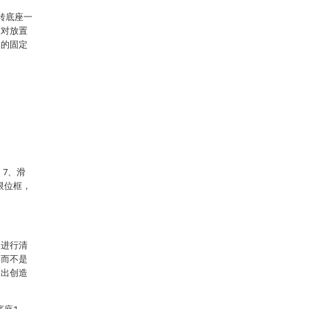
转底座一
板对放置
板的固定
，7、滑
限位框，
案进行清
，而不是
做出创造