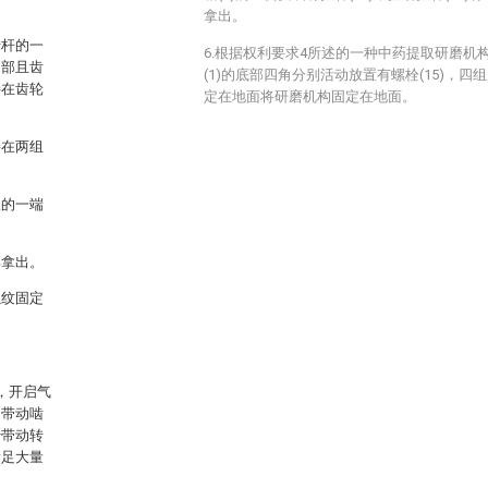
拿出。
转杆的一
6.根据权利要求4所述的一种中药提取研磨机
内部且齿
(1)的底部四角分别活动放置有螺栓(15)，四组
接在齿轮
定在地面将研磨机构固定在地面。
接在两组
板的一端
部拿出。
螺纹固定
，开启气
中带动啮
于带动转
满足大量