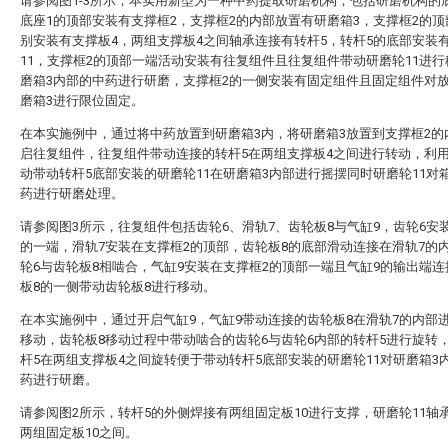
请参阅图1-3所示，本实用新型为一种中药提取研磨机构，包括研磨机构的
底座1的顶部安装有支撑框2，支撑框2的内部放置有研磨箱3，支撑框2的
别安装有支撑板4，两组支撑板4之间轴承连接有转杆5，转杆5的底部安装
11，支撑框2的顶部一端活动安装有往复组件且往复组件带动研磨轮11进
磨箱3内部的中药进行研磨，支撑框2的一侧安装有固定组件且固定组件对
磨箱3进行限位固定。
在本实施例中，通过将中药放置到研磨箱3内，将研磨箱3放置到支撑框2的
启往复组件，往复组件带动连接的转杆5在两组支撑板4之间进行转动，利用
动带动转杆5底部安装的研磨轮11在研磨箱3内部进行摇摆同时研磨轮11对
药进行研磨处理。
请参阅图3所示，往复组件包括齿轮6、滑轨7、齿轮板8与气缸9，齿轮6安
的一端，滑轨7安装在支撑框2的顶部，齿轮板8的底部滑动连接在滑轨7的
轮6与齿轮板8相啮合，气缸9安装在支撑框2的顶部一端且气缸9的输出端
板8的一侧带动齿轮板8进行移动。
在本实施例中，通过开启气缸9，气缸9带动连接的齿轮板8在滑轨7的内部
移动，齿轮板8移动过程中带动啮合的齿轮6与齿轮6内部的转杆5进行旋转
杆5在两组支撑板4之间旋转便于带动转杆5底部安装的研磨轮11对研磨箱3
药进行研磨。
请参阅图2所示，转杆5的外侧焊接有两组固定板10进行支撑，研磨轮11轴
两组固定板10之间。