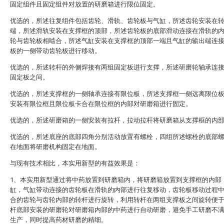
固定组件且固定组件对放置的研磨箱进行限位固定。
优选的，所述往复组件包括齿轮、滑轨、齿轮板与气缸，所述齿轮安装在
端，所述滑轨安装在支撑框的顶部，所述齿轮板的底部滑动连接在滑轨的
轮与齿轮板相啮合，所述气缸安装在支撑框的顶部一端且气缸的输出端连
板的一侧带动齿轮板进行移动。
优选的，所述转杆的外侧焊接有两组固定板进行支撑，所述研磨轮轴承连
固定板之间。
优选的，所述支撑框的一侧轴承连接有限位板，所述支撑框一侧远离限位
安装有限位框且限位板卡合在限位框的内部对研磨箱进行固定。
优选的，所述研磨箱的一侧安装有拉杆，拉动拉杆将研磨箱从支撑框的内
优选的，所述底座的底部四角分别活动放置有螺栓，四组所述螺栓的底部
在地面将研磨机构固定在地面。
与现有技术相比，本实用新型的有益效果是：
1、本实用新型通过将中药放置到研磨箱内，将研磨箱放置到支撑框的内部
缸，气缸带动连接的齿轮板在滑轨的内部进行往复移动，齿轮板移动过程
合的齿轮与齿轮内部的转杆进行旋转，利用转杆在两组支撑板之间旋转便
杆底部安装的研磨轮对研磨箱内部的中药进行自动研磨，避免手工研磨不
生产，同时提高药材研磨的精细。