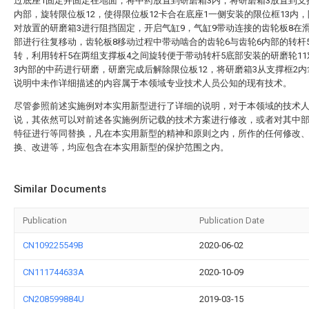
过底座1固定并固定在地面，将中药放置到研磨箱3内，将研磨箱3放置到支
内部，旋转限位板12，使得限位板12卡合在底座1一侧安装的限位框13内，
对放置的研磨箱3进行阻挡固定，开启气缸9，气缸9带动连接的齿轮板8在
部进行往复移动，齿轮板8移动过程中带动啮合的齿轮6与齿轮6内部的转杆
转，利用转杆5在两组支撑板4之间旋转便于带动转杆5底部安装的研磨轮1
3内部的中药进行研磨，研磨完成后解除限位板12，将研磨箱3从支撑框2
说明中未作详细描述的内容属于本领域专业技术人员公知的现有技术。
尽管参照前述实施例对本实用新型进行了详细的说明，对于本领域的技术
说，其依然可以对前述各实施例所记载的技术方案进行修改，或者对其中
特征进行等同替换，凡在本实用新型的精神和原则之内，所作的任何修改
换、改进等，均应包含在本实用新型的保护范围之内。
Similar Documents
Publication
Publication Date
CN109225549B
2020-06-02
CN111744633A
2020-10-09
CN208599884U
2019-03-15