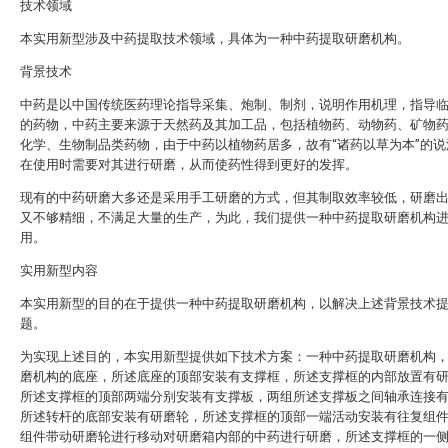
技术领域
本实用新型涉及中药提取技术领域，具体为一种中药提取研磨机构。
背景技术
中药是以中国传统医药理论指导采集、炮制、制剂，说明作用机理，指导
的药物，中药主要来源于天然药及其加工品，包括植物药、动物药、矿物
化学、生物制品类药物，由于中药以植物药居多，故有“诸药以草为本”的说
在使用时需要对其进行研磨，从而使药性得到更好的发挥。
现有的中药研磨大多还是采用手工研磨的方式，但其制取效率较低，研磨
又不够精细，不满足大量的生产，为此，我们提供一种中药提取研磨机构
用。
实用新型内容
本实用新型的目的在于提供一种中药提取研磨机构，以解决上述背景技术
题。
为实现上述目的，本实用新型提供如下技术方案：一种中药提取研磨机构
磨机构的底座，所述底座的顶部安装有支撑框，所述支撑框的内部放置有
所述支撑框的顶部两端分别安装有支撑板，两组所述支撑板之间轴承连接
所述转杆的底部安装有研磨轮，所述支撑框的顶部一端活动安装有往复组
组件带动研磨轮进行移动对研磨箱内部的中药进行研磨，所述支撑框的一