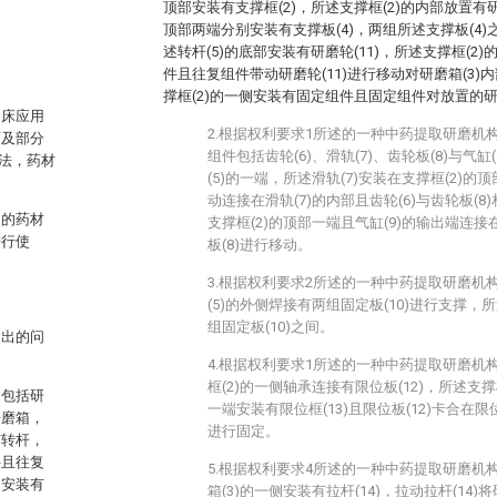
顶部安装有支撑框(2)，所述支撑框(2)的内部放置有研
顶部两端分别安装有支撑板(4)，两组所述支撑板(4)
述转杆(5)的底部安装有研磨轮(11)，所述支撑框(
件且往复组件带动研磨轮(11)进行移动对研磨箱(3
撑框(2)的一侧安装有固定组件且固定组件对放置的研
临床应用
2.根据权利要求1所述的一种中药提取研磨机
药及部分
组件包括齿轮(6)、滑轨(7)、齿轮板(8)与气缸
法，药材
(5)的一端，所述滑轨(7)安装在支撑框(2)的
动连接在滑轨(7)的内部且齿轮(6)与齿轮板(8
出的药材
支撑框(2)的顶部一端且气缸(9)的输出端连接
进行使
板(8)进行移动。
3.根据权利要求2所述的一种中药提取研磨机
(5)的外侧焊接有两组固定板(10)进行支撑，所
组固定板(10)之间。
提出的问
4.根据权利要求1所述的一种中药提取研磨机
框(2)的一侧轴承连接有限位板(12)，所述支撑框
，包括研
一端安装有限位框(13)且限位板(12)卡合在限位
研磨箱，
进行固定。
有转杆，
件且往复
5.根据权利要求4所述的一种中药提取研磨机
侧安装有
箱(3)的一侧安装有拉杆(14)，拉动拉杆(14)将