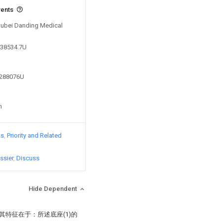
vents
 Hubei Danding Medical
038534.7U
1288076U
n
ts
Priority and Related
ssier
Discuss
Hide Dependent
其特征在于：所述底座(1)的