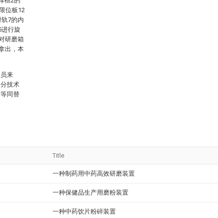
撑框2的
限位板12
滑轨7的内
5进行旋
1对研磨箱
内拿出，本
人员来
部分技术
、等同替
Title
一种制药用中药高效研磨装置
一种保健品生产用磨粉装置
一种中药饮片粉碎装置