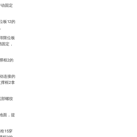
带动固定
位板12的
。
使得限位板
挡固定，
撑框2的
带动连接的
支撑框2拿
底部螺纹
在地面，提
栓15穿