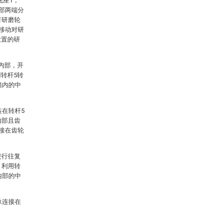
底座1，
顶部两端分
有研磨轮
行移动对研
放置的研
内部，开
转杆5转
箱内的中
装在转杆5
内部且齿
连接在齿轮
进行往复
，利用转
内部的中
承连接在