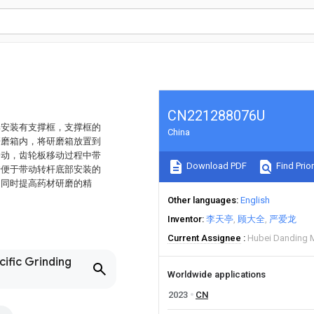
CN221288076U
部安装有支撑框，支撑框的
China
研磨箱内，将研磨箱放置到
移动，齿轮板移动过程中带
Download PDF
Find Prior
转便于带动转杆底部安装的
，同时提高药材研磨的精
Other languages
English
Inventor
李天亭
顾大全
严爱龙
Current Assignee
Hubei Danding M
cific Grinding
Worldwide applications
2023
CN