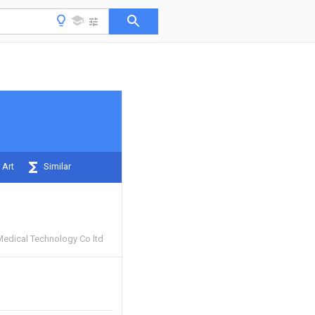
 Art
Similar
edical Technology Co ltd