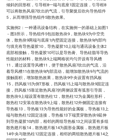
倾斜的回形框，引导框8一端与底座1固定连接，引导框8
可以将散热风扇7吹出的气流，引导聚拢后吹向导热组件
5，从而增强导热组件5散热效果。
实施例2：一种通讯设备结构，在实施例一的基础上如图1
－图3所示，导热组件5包括散热块9，散热块9为中空壳
体，散热块9两端与底座1内壁固定连接，散热块9内部均
匀填充有导热凝胶10，导热凝胶10上端与通讯设备主体2
底部相接触，导热凝胶10可以是导热膏、导热硅脂等导热
性能好的材料，散热块9上端网格状均匀开设有导风槽
11，通过设置导风槽11，便于散热风扇7吹出的气流，沿
着导风槽11在散热块9内部流动，能增加散热块9与气流的
接触面积，增加散热效果，散热块9中央设置有挡风板
15，挡风板15为倒T形板，挡风板15上端与散热块9固定连
接，挡风板15靠近散热风扇7的两侧设置有弧形引导面，
散热块9上端设置有散热柱12，散热柱12为金属柱形杆，
散热柱12安装在散热块9上端，散热柱12外侧固定连接有
导热板13，导热板13为导热性能好的金属板，导热板13上
端与散热柱12固定连接，导热板13下端贯穿散热块9延伸
到导热凝胶10内部，相邻的两组导热板13之间设置有多组
散热翅片板14，散热翅片板14为圆形金属板，散热翅片板
14中央与散热柱12固定连接，相邻的两组散热翅片板14之