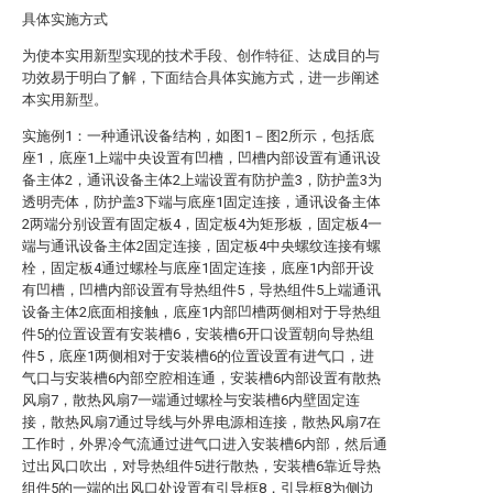
具体实施方式
为使本实用新型实现的技术手段、创作特征、达成目的与
功效易于明白了解，下面结合具体实施方式，进一步阐述
本实用新型。
实施例1：一种通讯设备结构，如图1－图2所示，包括底
座1，底座1上端中央设置有凹槽，凹槽内部设置有通讯设
备主体2，通讯设备主体2上端设置有防护盖3，防护盖3为
透明壳体，防护盖3下端与底座1固定连接，通讯设备主体
2两端分别设置有固定板4，固定板4为矩形板，固定板4一
端与通讯设备主体2固定连接，固定板4中央螺纹连接有螺
栓，固定板4通过螺栓与底座1固定连接，底座1内部开设
有凹槽，凹槽内部设置有导热组件5，导热组件5上端通讯
设备主体2底面相接触，底座1内部凹槽两侧相对于导热组
件5的位置设置有安装槽6，安装槽6开口设置朝向导热组
件5，底座1两侧相对于安装槽6的位置设置有进气口，进
气口与安装槽6内部空腔相连通，安装槽6内部设置有散热
风扇7，散热风扇7一端通过螺栓与安装槽6内壁固定连
接，散热风扇7通过导线与外界电源相连接，散热风扇7在
工作时，外界冷气流通过进气口进入安装槽6内部，然后通
过出风口吹出，对导热组件5进行散热，安装槽6靠近导热
组件5的一端的出风口处设置有引导框8，引导框8为侧边