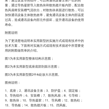
果：通过设置导热组件，可以将通讯设备主体产生的热
量，通过导热凝胶导入散热块和散热翅片板内部，配合散
热风扇将安装槽气流吹出，对散热块表面进行散热，可以
加快通讯设备主体散热效率，避免通讯设备主体内部温度
过高，造成通讯设备内部元件损坏，提升通讯设备的使用
寿命。
附图说明
为了更清楚地说明本实用新型的实施方式或现有技术中的
技术方案，下面将对实施方式或现有技术描述中所需要使
用的附图做简单的介绍。
图1为本实用新型整体结构示意图；
图2为本实用新型底座底部剖面示意图；
图3为本实用新型图2中A处放大示意图。
图例说明：
1、底座；2、通讯设备主体；3、防护盖；4、固定板；
5、导热组件；6、安装槽；7、散热风扇；8、引导框；
9、散热块；10、导热凝胶；11、导风槽；12、散热柱；
13、导热板；14、散热翅片板；15、挡风板。