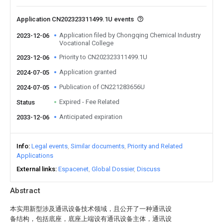
Application CN202323311499.1U events
Application filed by Chongqing Chemical Industry
2023-12-06
Vocational College
Priority to CN202323311499.1U
2023-12-06
Application granted
2024-07-05
Publication of CN221283656U
2024-07-05
Expired - Fee Related
Status
Anticipated expiration
2033-12-06
Info
Legal events
Similar documents
Priority and Related
Applications
External links
Espacenet
Global Dossier
Discuss
Abstract
本实用新型涉及通讯设备技术领域，且公开了一种通讯设
备结构，包括底座，底座上端设有通讯设备主体，通讯设