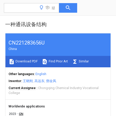
一种通讯设备结构
CN221283656U
China
Download PDF
Find Prior Art
Similar
Other languages
English
Inventor
王晓刚
高远东
鄧金凤
Current Assignee
Chongqing Chemical Industry Vocational
College
Worldwide applications
2023
CN