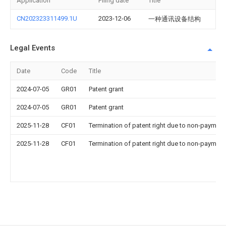
Application
Filing date
Title
CN202323311499.1U
2023-12-06
一种通讯设备结构
Legal Events
Date
Code
Title
2024-07-05
GR01
Patent grant
2024-07-05
GR01
Patent grant
2025-11-28
CF01
Termination of patent right due to non-payment
2025-11-28
CF01
Termination of patent right due to non-payment