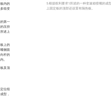
5.根据权利要求1所述的一种变速箱喷嘴的成
模板内的
上固定板的顶部还设置有隔热板。
型多组变
接的第一
侧的压持
与所述上
模板上的
喷嘴侧面
导向杆的
槽内。
面板及顶
组定位组
塑成型，