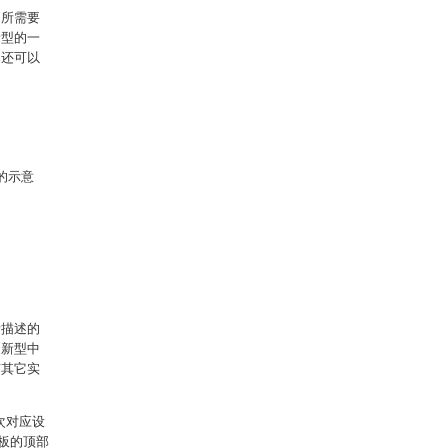
中所需要
新型的一
，还可以
的示意
所描述的
用新型中
有其它实
次对应设
定板的顶部