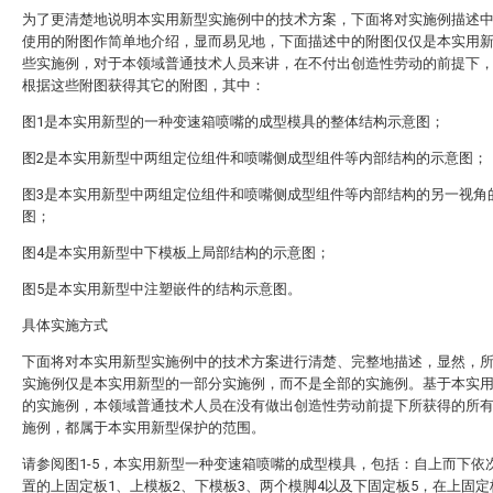
为了更清楚地说明本实用新型实施例中的技术方案，下面将对实施例描述
使用的附图作简单地介绍，显而易见地，下面描述中的附图仅仅是本实用
些实施例，对于本领域普通技术人员来讲，在不付出创造性劳动的前提下
根据这些附图获得其它的附图，其中：
图1是本实用新型的一种变速箱喷嘴的成型模具的整体结构示意图；
图2是本实用新型中两组定位组件和喷嘴侧成型组件等内部结构的示意图；
图3是本实用新型中两组定位组件和喷嘴侧成型组件等内部结构的另一视角
图；
图4是本实用新型中下模板上局部结构的示意图；
图5是本实用新型中注塑嵌件的结构示意图。
具体实施方式
下面将对本实用新型实施例中的技术方案进行清楚、完整地描述，显然，
实施例仅是本实用新型的一部分实施例，而不是全部的实施例。基于本实
的实施例，本领域普通技术人员在没有做出创造性劳动前提下所获得的所
施例，都属于本实用新型保护的范围。
请参阅图1-5，本实用新型一种变速箱喷嘴的成型模具，包括：自上而下依
置的上固定板1、上模板2、下模板3、两个模脚4以及下固定板5，在上固