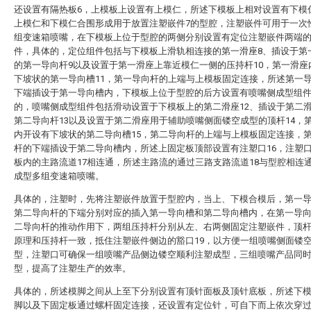
还设置有隔热板6，上模板上设置有上模仁，所述下模板上相对设置有下模
上模仁和下模仁合围形成用于放置注塑嵌件7的型腔，注塑嵌件可用于一次
组变速箱喷嘴，在下模板上位于型腔的两侧分别设置有定位注塑嵌件两端
件，具体的，定位组件包括与下模板上滑轨相连接的第一滑座8、插设于第
的第一导向杆9以及设置于第一滑座上靠近模仁一侧的压持杆10，第一滑座
下坡状的第一导向槽11，第一导向杆的上端与上模板固定连接，所述第一
下端插设于第一导向槽内，下模板上位于型腔的后方设置有喷嘴侧成型组
的，喷嘴侧成型组件包括滑动设置于下模板上的第二滑座12、插设于第二
第二导向杆13以及设置于第二滑座用于辅助喷嘴侧面镂空成型的顶杆14，
内开设有下坡状的第二导向槽15，第二导向杆的上端与上模板固定连接，
杆的下端插设于第二导向槽内，所述上固定板顶部设置有注塑口16，注塑
板内的主路流道17相连通，所述主路流的通过三路支路流道18与型腔相连
成型多组变速箱喷嘴。
具体的，注塑时，先将注塑嵌件放置于型腔内，当上、下模合模后，第一
第二导向杆的下端分别对应的插入第一导向槽和第二导向槽内，在第一导
二导向杆的推动作用下，两组压持杆分别从左、右两侧固定注塑嵌件，顶
原理和压持杆一致，抵住注塑嵌件侧边的豁口19，以方便一组喷嘴侧面镂
型，注塑口可确保一组喷嘴产品侧边镂空顺利注塑成型，三组喷嘴产品同
型，提高了注塑生产的效率。
具体的，所述模脚之间从上至下分别设置有顶针面板及顶针底板，所述下
脚以及下固定板通过螺杆固定连接，还设置有定位针，可自下而上依次穿