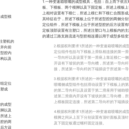
1.一种变速箱喷嘴的成型模具，包括：自上而下依
板、下模板、两个模脚以及下固定板，所述上模板上
上相对设置有下模仁，所述上模仁和下模仁合围形成
的成型模
其特征在于，所述下模板上位于所述型腔的两侧分别
定位组件，所述下模板上位于所述型腔的后方设置有
定板顶部设置有注塑口，所述注塑口与上模板内的主
的通过三路支路流道与型腔相连通以用于成型多组变
注塑机的
2.根据权利要求1所述的一种变速箱喷嘴的成
缩并向前
定位组件包括与下模板上滑轨相连接的第一滑
在型腔内
一导向杆以及设置于第一滑座上靠近模仁一侧
结构以及
开设有下坡状的第一导向槽，所述第一导向杆
接，所述第一导向杆的下端插设于所述第一导
3.根据权利要求1所述的一种变速箱喷嘴的成
两组定位
喷嘴侧成型组件包括滑动设置于下模板上的第
注塑成
的第二导向杆以及设置于第二滑座用于辅助喷
述第二滑座内开设有下坡状的第二导向槽，所
上模板固定连接，所述第二导向杆的下端插设
嘴的成型
模脚以及
4.根据权利要求1所述的一种变速箱喷嘴的成
，所述上
模脚之间从上至下分别设置有顶针面板及顶针
型腔的两
及下固定板通过螺杆固定连接。
的后方设