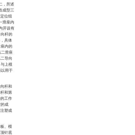
仁，所述
性成型三
的定位组
一滑座内
内开设有
导向杆的
件，具体
滑座内的
第二滑座
第二导向
口与上模
通以用于
导向杆和
向杆和第
杆的工作
空的成
时注塑成
模板、模
过顶针底