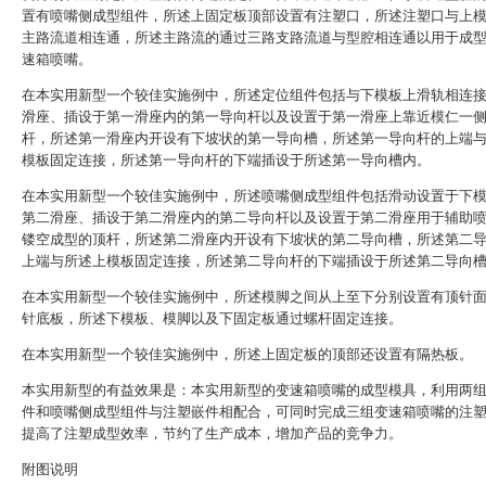
置有喷嘴侧成型组件，所述上固定板顶部设置有注塑口，所述注塑口与上
主路流道相连通，所述主路流的通过三路支路流道与型腔相连通以用于成
速箱喷嘴。
在本实用新型一个较佳实施例中，所述定位组件包括与下模板上滑轨相连
滑座、插设于第一滑座内的第一导向杆以及设置于第一滑座上靠近模仁一
杆，所述第一滑座内开设有下坡状的第一导向槽，所述第一导向杆的上端
模板固定连接，所述第一导向杆的下端插设于所述第一导向槽内。
在本实用新型一个较佳实施例中，所述喷嘴侧成型组件包括滑动设置于下
第二滑座、插设于第二滑座内的第二导向杆以及设置于第二滑座用于辅助
镂空成型的顶杆，所述第二滑座内开设有下坡状的第二导向槽，所述第二
上端与所述上模板固定连接，所述第二导向杆的下端插设于所述第二导向
在本实用新型一个较佳实施例中，所述模脚之间从上至下分别设置有顶针
针底板，所述下模板、模脚以及下固定板通过螺杆固定连接。
在本实用新型一个较佳实施例中，所述上固定板的顶部还设置有隔热板。
本实用新型的有益效果是：本实用新型的变速箱喷嘴的成型模具，利用两
件和喷嘴侧成型组件与注塑嵌件相配合，可同时完成三组变速箱喷嘴的注
提高了注塑成型效率，节约了生产成本，增加产品的竞争力。
附图说明