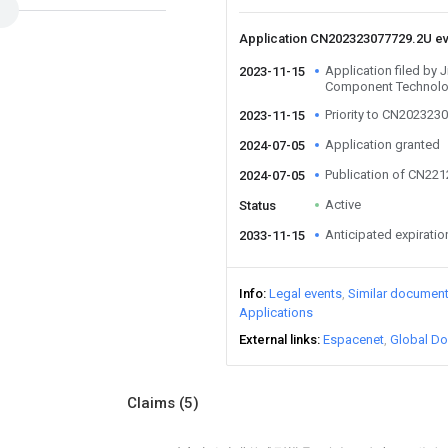
Application CN202323077729.2U e
Application filed by 
2023-11-15
Component Technolo
Priority to CN202323
2023-11-15
Application granted
2024-07-05
Publication of CN22
2024-07-05
Active
Status
Anticipated expiratio
2033-11-15
Info
Legal events
Similar documen
Applications
External links
Espacenet
Global Do
Claims
(5)