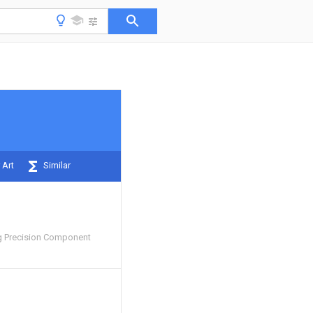
 Art
Similar
g Precision Component