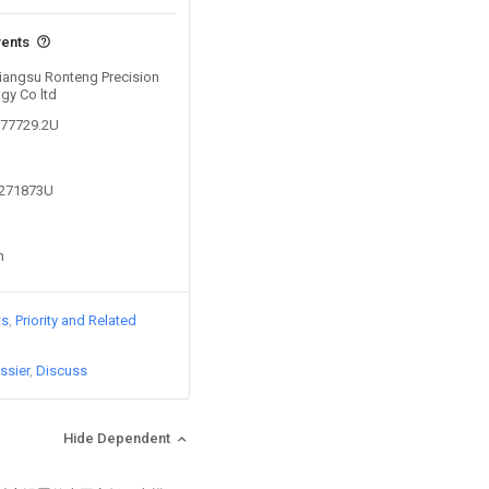
vents
Jiangsu Ronteng Precision
gy Co ltd
077729.2U
1271873U
n
ts
Priority and Related
ssier
Discuss
Hide Dependent