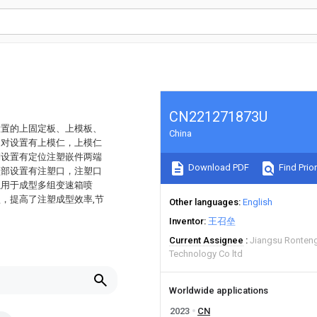
CN221271873U
设置的上固定板、上模板、
China
相对设置有上模仁，上模仁
别设置有定位注塑嵌件两端
Download PDF
Find Prior
顶部设置有注塑口，注塑口
以用于成型多组变速箱喷
，提高了注塑成型效率,节
Other languages
English
Inventor
王召垒
Current Assignee
Jiangsu Ronten
Technology Co ltd
Worldwide applications
2023
CN