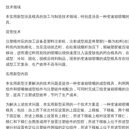
技术领域
本实用新型涉及模具的加工与制造技术领域，特别是涉及一种变速箱喷嘴
具。
背景技术
注塑模对应的加工设备是塑料注射机，注射成型就是将塑胶(一般为粒料)在
料筒内加热熔化，当呈流动状态时，在柱塞或螺杆加压下，熔融塑胶被压
移动，进而通过料筒前段的喷嘴以很快速度注入温度较低的闭合模具内，
成型、冷却、固化，脱模后得到制品，现有的变速箱喷嘴的成型模具存在
成型工艺复杂、生产效率不高等问题。
实用新型内容
本实用新型主要解决的技术问题是提供一种变速箱喷嘴的成型模具，利用
组件和喷嘴侧成型组件与注塑嵌件相配合，可同时完成三组变速箱喷嘴的
型，提高了注塑成型效率，节约了生产成本。
为解决上述技术问题，本实用新型采用的一个技术方案是：一种变速箱喷
模具，包括：自上而下依次对应设置的上固定板、上模板、下模板、两个
下固定板，所述上模板上设置有上模仁，所述下模板上相对设置有下模仁
模仁和下模仁合围形成用于放置注塑嵌件的型腔，所述下模板上位于所述
侧分别设置有定位注塑嵌件两端的定位组件，所述下模板上位于所述型腔