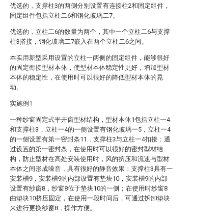
优选的，支撑柱3的两侧分别设置有连接柱2和固定组件，
固定组件包括立柱二6和钢化玻璃二7。
优选的，立柱二6的数量为两个，其中一个立柱二6与支撑
柱3搭接，钢化玻璃二7嵌入在两个立柱二6之间。
本实用新型采用设置的立柱一两侧的固定组件，能够很好
的固定衔接型材本体，使型材本体稳定性更好，增加型材
本体的稳定性，在使用时可以很好的降低型材本体的晃
动。
实施例1
一种纱窗固定式平开窗型材结构，型材本体1包括立柱一4
和支撑柱3，立柱一4的一侧设置有钢化玻璃一5，立柱一4
的一侧设置有第一密封条11，支撑柱3与立柱一4扣接；通
过设置的第一密封条，在使用时可以很好的密封型材结
构，防止型材在高处安装使用时，风的挤压和流速与型材
本体之间形成噪音，具有很好的静音效果；支撑柱3具有一
安装槽9，安装槽9的内部设置有垫块10，安装槽9的内部
设置有纱窗8，纱窗8位于垫块10的一侧；在使用时纱窗8
由垫块10挤压固定，在使用一段时间后，可通过拆卸垫块
来进行更换纱窗8，操作方便。