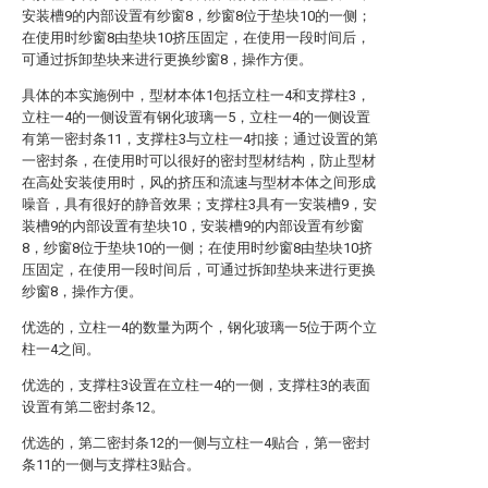
安装槽9的内部设置有纱窗8，纱窗8位于垫块10的一侧；
在使用时纱窗8由垫块10挤压固定，在使用一段时间后，
可通过拆卸垫块来进行更换纱窗8，操作方便。
具体的本实施例中，型材本体1包括立柱一4和支撑柱3，
立柱一4的一侧设置有钢化玻璃一5，立柱一4的一侧设置
有第一密封条11，支撑柱3与立柱一4扣接；通过设置的第
一密封条，在使用时可以很好的密封型材结构，防止型材
在高处安装使用时，风的挤压和流速与型材本体之间形成
噪音，具有很好的静音效果；支撑柱3具有一安装槽9，安
装槽9的内部设置有垫块10，安装槽9的内部设置有纱窗
8，纱窗8位于垫块10的一侧；在使用时纱窗8由垫块10挤
压固定，在使用一段时间后，可通过拆卸垫块来进行更换
纱窗8，操作方便。
优选的，立柱一4的数量为两个，钢化玻璃一5位于两个立
柱一4之间。
优选的，支撑柱3设置在立柱一4的一侧，支撑柱3的表面
设置有第二密封条12。
优选的，第二密封条12的一侧与立柱一4贴合，第一密封
条11的一侧与支撑柱3贴合。