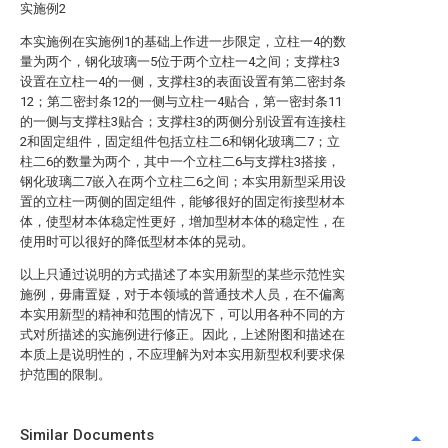
实施例2
本实施例在实施例1的基础上作进一步限定，立柱一4的数
量为两个，钢化玻璃一5位于两个立柱一4之间；支撑柱3
设置在立柱一4的一侧，支撑柱3的表面设置有第二密封条
12；第二密封条12的一侧与立柱一4贴合，第一密封条11
的一侧与支撑柱3贴合；支撑柱3的两侧分别设置有连接柱
2和固定组件，固定组件包括立柱二6和钢化玻璃二7；立
柱二6的数量为两个，其中一个立柱二6与支撑柱3搭接，
钢化玻璃二7嵌入在两个立柱二6之间；本实用新型采用设
置的立柱一两侧的固定组件，能够很好的固定衔接型材本
体，使型材本体稳定性更好，增加型材本体的稳定性，在
使用时可以很好的降低型材本体的晃动。
以上只通过说明的方式描述了本实用新型的某些示范性实
施例，毋庸置疑，对于本领域的普通技术人员，在不偏离
本实用新型的精神和范围的情况下，可以用各种不同的方
式对所描述的实施例进行修正。因此，上述附图和描述在
本质上是说明性的，不应理解为对本实用新型权利要求保
护范围的限制。
Similar Documents