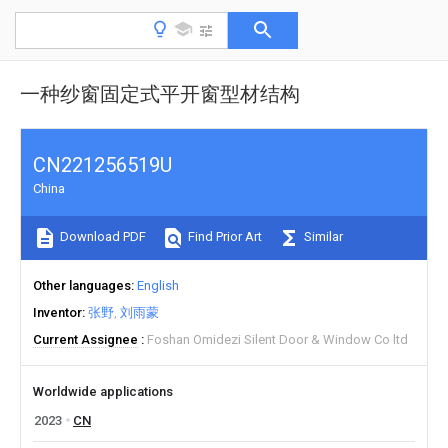
一种纱窗固定式平开窗型材结构
CN221256519U
China
Download PDF
Find Prior Art
Similar
Other languages
English
Inventor
张野
刘雨蒙
Current Assignee
Foshan Omidezi Silent Door & Window Co ltd
Worldwide applications
2023
CN