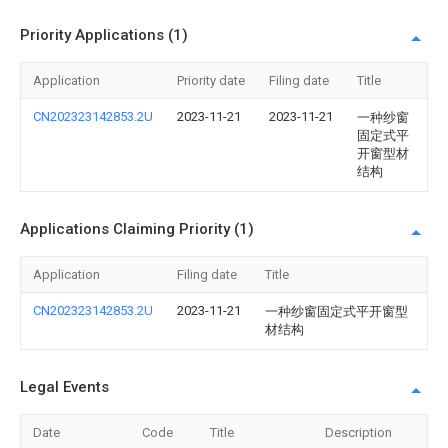
Priority Applications (1)
Application
Priority date
Filing date
Title
CN202323142853.2U
2023-11-21
2023-11-21
一种纱窗
固定式平
开窗型材
结构
Applications Claiming Priority (1)
Application
Filing date
Title
CN202323142853.2U
2023-11-21
一种纱窗固定式平开窗型
材结构
Legal Events
Date
Code
Title
Description