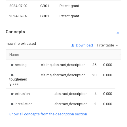
2024-07-02
GR01
Patent grant
2024-07-02
GR01
Patent grant
Concepts
machine-extracted
Download
Filter table
Name
Imag
sealing
claims,abstract,description
26
0.000
claims,abstract,description
20
0.000
toughened
glass
extrusion
abstract,description
4
0.000
installation
abstract,description
2
0.000
Show all concepts from the description section