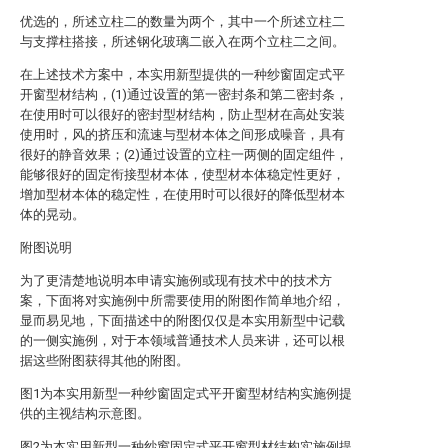
优选的，所述立柱二的数量为两个，其中一个所述立柱二
与支撑柱搭接，所述钢化玻璃二嵌入在两个立柱二之间。
在上述技术方案中，本实用新型提供的一种纱窗固定式平
开窗型材结构，(1)通过设置的第一密封条和第二密封条，
在使用时可以很好的密封型材结构，防止型材在高处安装
使用时，风的挤压和流速与型材本体之间形成噪音，具有
很好的静音效果；(2)通过设置的立柱一两侧的固定组件，
能够很好的固定衔接型材本体，使型材本体稳定性更好，
增加型材本体的稳定性，在使用时可以很好的降低型材本
体的晃动。
附图说明
为了更清楚地说明本申请实施例或现有技术中的技术方
案，下面将对实施例中所需要使用的附图作简单地介绍，
显而易见地，下面描述中的附图仅仅是本实用新型中记载
的一侧实施例，对于本领域普通技术人员来讲，还可以根
据这些附图获得其他的附图。
图1为本实用新型一种纱窗固定式平开窗型材结构实施例提
供的主视结构示意图。
图2为本实用新型一种纱窗固定式平开窗型材结构实施例提