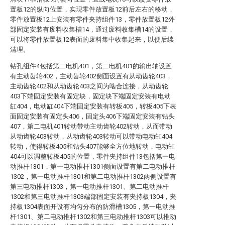
置板12的纵向位置，实现零件放置板12前后左右的移动，
零件放置板12上安装有零件夹持组件13，零件放置板12外
部固定安装有废料收集槽14，通过废料收集槽14的设置，
可以将零件放置板12表面的废料集中收集起来，以便后续
清理。
钻孔组件4包括第二电机401，第二电机401的输出轴设置
有主动齿轮402，主动齿轮402侧面设置有从动齿轮403，
主动齿轮402和从动齿轮403之间为啮合连接，从动齿轮
403下端固定安装有固定块，固定块下端固定安装有电动
缸404，电动缸404下端固定安装有转板405，转板405下表
面固定安装有固定头406，固定头406下端固定安装有钻头
407，第二电机401转动带动主动齿轮402转动，从而带动
从动齿轮403转动，从动齿轮403转动可以带动电动缸404
转动，使得转板405和钻头407能够全方位地转动，电动缸
404可以调整转板405的位置，零件夹持组件13包括第一电
动推杆1301，第一电动推杆1301侧面设置有第二电动推杆
1302，第一电动推杆1301和第二电动推杆1302两侧设置有
第三电动推杆1303，第一电动推杆1301、第二电动推杆
1302和第三电动推杆1303端部固定安装有夹持板1304，夹
持板1304表面开设有均匀分布的防滑槽1305，第一电动推
杆1301、第二电动推杆1302和第三电动推杆1303可以推动