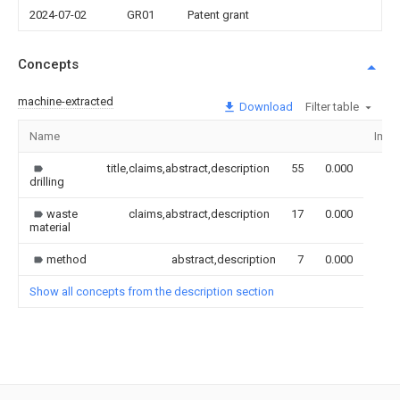
2024-07-02
GR01
Patent grant
Concepts
machine-extracted
Download
Filter table
Name
Imag
title,claims,abstract,description
55
0.000
drilling
waste
claims,abstract,description
17
0.000
material
method
abstract,description
7
0.000
Show all concepts from the description section