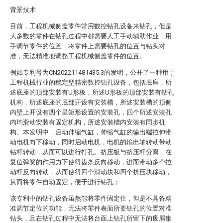
背景技术
目前，工程机械侧盖零件常用数控钻孔设备来钻孔，但是
大多数的零件在钻孔过程中都需要人工手动辅助作业，用
手调节零件的位置，将零件上需要钻孔的位置与钻头对
准，无法精准地调整工程机械侧盖零件的位置。
例如专利号为CN202211481435.3的发明，公开了一种用于
工程机械行业的稳定型精密数控钻孔设备，包括底座，所
述底座的顶部安装有U形板，所述U形板的顶部安装有钻孔
机构，所述底座的底部开设有安装槽，所述安装槽的顶侧
内壁上开设有四个呈矩形设置的安装孔，四个所述安装孔
内均滑动安装有固定机构，所述安装槽内安装有同步机
构。本发明中，启动伸缩气缸，伸缩气缸的输出端拉伸带
动电机向下移动，同时启动电机，电机的输出轴转动带动
钻杆转动，从而可以进行打孔。挤压板与挤压杆分离，在
复位弹簧的作用力下使得齿条反向移动，进而带动多个拉
动杆反向转动，从而使得四个滑动块和四个挤压块移动，
从而将零件自动固定，便于进行钻孔；
该专利中的钻孔设备虽然能将零件固定住，但是不具备精
准调节定位的功能，无法将零件表面所要钻孔的位置对准
钻头，且在钻孔过程中无法将台面上钻孔所留下的废屑集