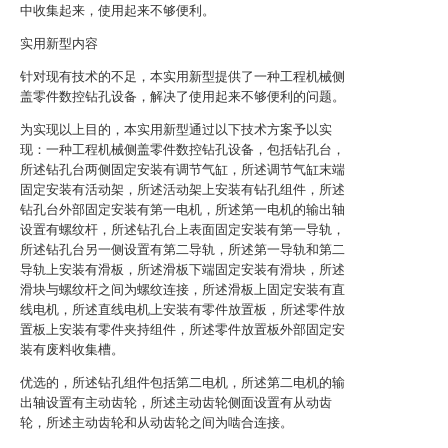
中收集起来，使用起来不够便利。
实用新型内容
针对现有技术的不足，本实用新型提供了一种工程机械侧
盖零件数控钻孔设备，解决了使用起来不够便利的问题。
为实现以上目的，本实用新型通过以下技术方案予以实
现：一种工程机械侧盖零件数控钻孔设备，包括钻孔台，
所述钻孔台两侧固定安装有调节气缸，所述调节气缸末端
固定安装有活动架，所述活动架上安装有钻孔组件，所述
钻孔台外部固定安装有第一电机，所述第一电机的输出轴
设置有螺纹杆，所述钻孔台上表面固定安装有第一导轨，
所述钻孔台另一侧设置有第二导轨，所述第一导轨和第二
导轨上安装有滑板，所述滑板下端固定安装有滑块，所述
滑块与螺纹杆之间为螺纹连接，所述滑板上固定安装有直
线电机，所述直线电机上安装有零件放置板，所述零件放
置板上安装有零件夹持组件，所述零件放置板外部固定安
装有废料收集槽。
优选的，所述钻孔组件包括第二电机，所述第二电机的输
出轴设置有主动齿轮，所述主动齿轮侧面设置有从动齿
轮，所述主动齿轮和从动齿轮之间为啮合连接。