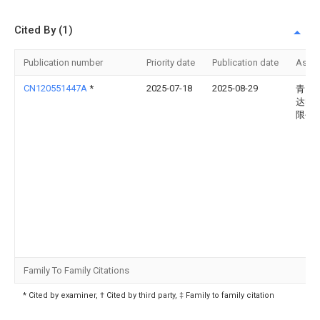
Cited By (1)
Publication number
Priority date
Publication date
Assi
CN120551447A
*
2025-07-18
2025-08-29
青岛
达电
限公
Family To Family Citations
* Cited by examiner, † Cited by third party, ‡ Family to family citation