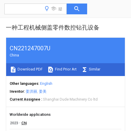
一种工程机械侧盖零件数控钻孔设备
CN221247007U
China
Download PDF
Find Prior Art
Similar
Other languages
English
Inventor
姜洪丽
姜美
Current Assignee
Shanghai Dude Machinery Co ltd
Worldwide applications
2023
CN