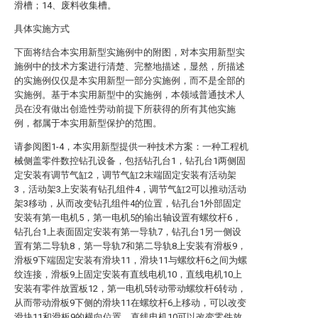
滑槽；14、废料收集槽。
具体实施方式
下面将结合本实用新型实施例中的附图，对本实用新型实
施例中的技术方案进行清楚、完整地描述，显然，所描述
的实施例仅仅是本实用新型一部分实施例，而不是全部的
实施例。基于本实用新型中的实施例，本领域普通技术人
员在没有做出创造性劳动前提下所获得的所有其他实施
例，都属于本实用新型保护的范围。
请参阅图1-4，本实用新型提供一种技术方案：一种工程机
械侧盖零件数控钻孔设备，包括钻孔台1，钻孔台1两侧固
定安装有调节气缸2，调节气缸2末端固定安装有活动架
3，活动架3上安装有钻孔组件4，调节气缸2可以推动活动
架3移动，从而改变钻孔组件4的位置，钻孔台1外部固定
安装有第一电机5，第一电机5的输出轴设置有螺纹杆6，
钻孔台1上表面固定安装有第一导轨7，钻孔台1另一侧设
置有第二导轨8，第一导轨7和第二导轨8上安装有滑板9，
滑板9下端固定安装有滑块11，滑块11与螺纹杆6之间为螺
纹连接，滑板9上固定安装有直线电机10，直线电机10上
安装有零件放置板12，第一电机5转动带动螺纹杆6转动，
从而带动滑板9下侧的滑块11在螺纹杆6上移动，可以改变
滑块11和滑板9的横向位置，直线电机10可以改变零件放