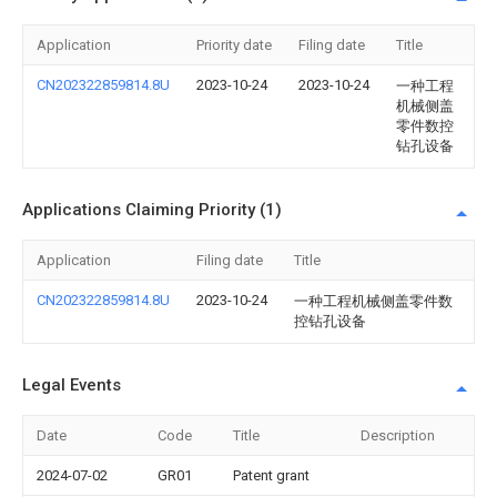
Application
Priority date
Filing date
Title
CN202322859814.8U
2023-10-24
2023-10-24
一种工程
机械侧盖
零件数控
钻孔设备
Applications Claiming Priority (1)
Application
Filing date
Title
CN202322859814.8U
2023-10-24
一种工程机械侧盖零件数
控钻孔设备
Legal Events
Date
Code
Title
Description
2024-07-02
GR01
Patent grant