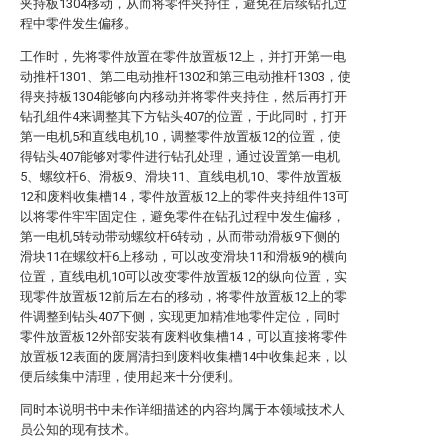
夹持板1304移动，从而将零件夹持住，避免在后续钻孔过
程中零件发生偏移。
工作时，先将零件放置在零件放置板12上，并打开第一电
动推杆1301、第二电动推杆1302和第三电动推杆1303，使
得夹持板1304能够向内移动并将零件夹持住，然后再打开
钻孔组件4来调整其下方钻头407的位置，于此同时，打开
第一电机5和直线电机10，调整零件放置板12的位置，使
得钻头407能够对零件进行钻孔处理，通过设置第一电机
5、螺纹杆6、滑板9、滑块11、直线电机10、零件放置板
12和废料收集槽14，零件放置板12上的零件夹持组件13可
以将零件牢牢固定住，避免零件在钻孔过程中发生偏移，
第一电机5转动带动螺纹杆6转动，从而带动滑板9下侧的
滑块11在螺纹杆6上移动，可以改变滑块11和滑板9的横向
位置，直线电机10可以改变零件放置板12的纵向位置，实
现零件放置板12前后左右的移动，将零件放置板12上的零
件调整到钻头407下侧，实现更加精准地零件定位，同时
零件放置板12外部安装有废料收集槽14，可以直接将零件
放置板12表面的废屑清扫到废料收集槽14中收集起来，以
便后续集中清理，使用起来十分便利。
同时本说明书中未作详细描述的内容均属于本领域技术人
员公知的现有技术。