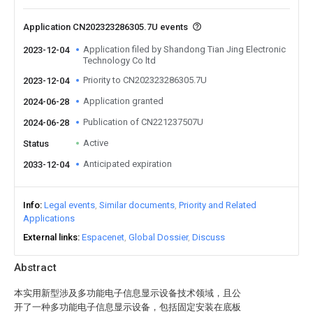
Application CN202323286305.7U events
Application filed by Shandong Tian Jing Electronic
2023-12-04
Technology Co ltd
Priority to CN202323286305.7U
2023-12-04
Application granted
2024-06-28
Publication of CN221237507U
2024-06-28
Active
Status
Anticipated expiration
2033-12-04
Info
Legal events
Similar documents
Priority and Related
Applications
External links
Espacenet
Global Dossier
Discuss
Abstract
本实用新型涉及多功能电子信息显示设备技术领域，且公
开了一种多功能电子信息显示设备，包括固定安装在底板