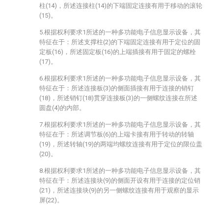
柱(14)，所述连接柱(14)的下端固定连接有用于移动的滚轮
(15)。
5.根据权利要求1所述的一种多功能电子信息显示设备，其
特征在于：所述支撑柱(2)的下端固定连接有用于定位的固
定板(16)，所述固定板(16)的上端插接有用于固定的螺栓
(17)。
6.根据权利要求1所述的一种多功能电子信息显示设备，其
特征在于：所述连接板(3)的侧面插接有用于连接的销钉
(18)，所述销钉(18)贯穿连接板(3)的一侧螺纹连接在所述
圆盘(4)的内部。
7.根据权利要求1所述的一种多功能电子信息显示设备，其
特征在于：所述调节板(6)的上端卡接有用于转动的转轴
(19)，所述转轴(19)的两端均螺纹连接有用于定位的限位盖
(20)。
8.根据权利要求1所述的一种多功能电子信息显示设备，其
特征在于：所述连接块(9)的侧面开设有用于连接的定位销
(21)，所述连接块(9)的另一侧螺纹连接有用于观察的显示
屏(22)。