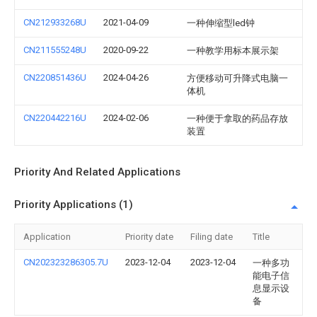
CN212933268U
2021-04-09
一种伸缩型led钟
CN211555248U
2020-09-22
一种教学用标本展示架
CN220851436U
2024-04-26
方便移动可升降式电脑一
体机
CN220442216U
2024-02-06
一种便于拿取的药品存放
装置
Priority And Related Applications
Priority Applications (1)
Application
Priority date
Filing date
Title
CN202323286305.7U
2023-12-04
2023-12-04
一种多功
能电子信
息显示设
备