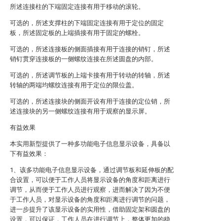
所述连接柱的下端固定连接有用于移动的滚轮。
可选的，所述支撑柱的下端固定连接有用于定位的固定
板，所述固定板的上端插接有用于固定的螺栓。
可选的，所述连接板的侧面插接有用于连接的销钉，所述
销钉贯穿连接板的一侧螺纹连接在所述圆盘的内部。
可选的，所述调节板的上端卡接有用于转动的转轴，所述
转轴的两端均螺纹连接有用于定位的限位盖。
可选的，所述连接块的侧面开设有用于连接的定位销，所
述连接块的另一侧螺纹连接有用于观察的显示屏。
有益效果
本实用新型提供了一种多功能电子信息显示设备，具备以
下有益效果：
1、该多功能电子信息显示设备，通过调节板和延伸板的配
合设置，可以便于工作人员将显示设备的角度和距离进行
调节，从而便于工作人员进行观察，进而解决了因为不便
于工作人员，对显示设备的角度和距离进行调节的问题，
进一步提升了该显示设备的实用性，借助固定架和圆盘的
设置，可以保证，工作人员在进行调节上，整体更加的稳