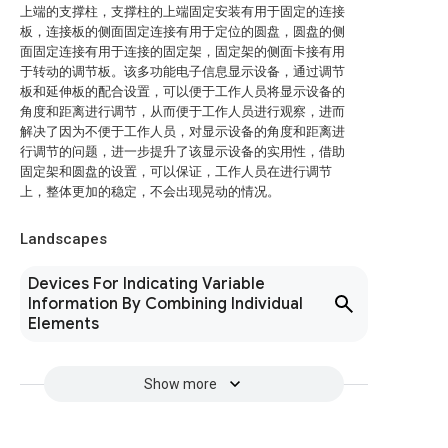
上端的支撑柱，支撑柱的上端固定安装有用于固定的连接
板，连接板的侧面固定连接有用于定位的圆盘，圆盘的侧
面固定连接有用于连接的固定架，固定架的侧面卡接有用
于转动的调节板。该多功能电子信息显示设备，通过调节
板和延伸板的配合设置，可以便于工作人员将显示设备的
角度和距离进行调节，从而便于工作人员进行观察，进而
解决了因为不便于工作人员，对显示设备的角度和距离进
行调节的问题，进一步提升了该显示设备的实用性，借助
固定架和圆盘的设置，可以保证，工作人员在进行调节
上，整体更加的稳定，不会出现晃动的情况。
Landscapes
Devices For Indicating Variable
Information By Combining Individual
Elements
Show more