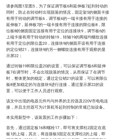
请参阅图1至图5，为了保证调节板6和延伸板7起到转动的
同时，防止在转动时出现脱落的情况，固定架5的侧面卡接
有用于转动的调节板6，调节板6的一端卡接有用于连接的
延伸板7，延伸板7的一端卡接有用于连接的限位板8，限
位板8的侧面固定连接有用于定位的连接块9，调节板6的
上端卡接有用于转动的转轴19，转轴19的两端均螺纹连接
有用于定位的限位盖20，连接块9的侧面开设有用于连接
的定位销21，连接块9的另一侧螺纹连接有用于观察的显
示屏22；
通过转轴19和限位盖20的设置，可以保证调节板6和延伸
板7在调节时，不会出现脱落的情况，从而保证了在调节
时，整体更加的稳定，通过定位销21的设置，可以将限位
板8更加稳定的与连接块9进行连接，通过显示屏22的设
置，可以便于工作人员进行观察。
该文中出现的电器元件均与外界的主控器及220V市电电连
接，并且主控器可为计算机等起到控制的常规已知设备。
本实用新型中，该装置的工作步骤如下：
首先，通过固定板16和螺栓17，即可将支撑柱2固定在底
板1的上端，其次，将连接板3固定在支撑柱2的上端，即