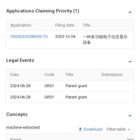
Applications Claiming Priority (1)
Application
Filing date
Title
CN202323286305.7U
2023-12-04
一种多功能电子信息显示
设备
Legal Events
Date
Code
Title
Description
2024-06-28
GR01
Patent grant
2024-06-28
GR01
Patent grant
Concepts
machine-extracted
Download
Filter table
Name
Image