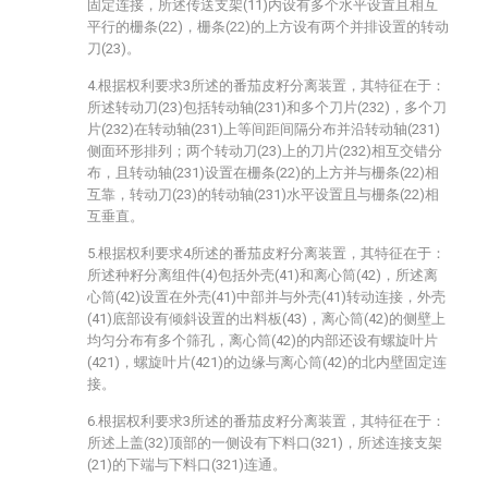
固定连接，所述传送支架(11)内设有多个水平设置且相互
平行的栅条(22)，栅条(22)的上方设有两个并排设置的转动
刀(23)。
4.根据权利要求3所述的番茄皮籽分离装置，其特征在于：
所述转动刀(23)包括转动轴(231)和多个刀片(232)，多个刀
片(232)在转动轴(231)上等间距间隔分布并沿转动轴(231)
侧面环形排列；两个转动刀(23)上的刀片(232)相互交错分
布，且转动轴(231)设置在栅条(22)的上方并与栅条(22)相
互靠，转动刀(23)的转动轴(231)水平设置且与栅条(22)相
互垂直。
5.根据权利要求4所述的番茄皮籽分离装置，其特征在于：
所述种籽分离组件(4)包括外壳(41)和离心筒(42)，所述离
心筒(42)设置在外壳(41)中部并与外壳(41)转动连接，外壳
(41)底部设有倾斜设置的出料板(43)，离心筒(42)的侧壁上
均匀分布有多个筛孔，离心筒(42)的内部还设有螺旋叶片
(421)，螺旋叶片(421)的边缘与离心筒(42)的北内壁固定连
接。
6.根据权利要求3所述的番茄皮籽分离装置，其特征在于：
所述上盖(32)顶部的一侧设有下料口(321)，所述连接支架
(21)的下端与下料口(321)连通。