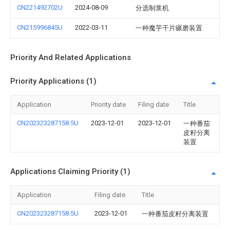
CN221492702U
2024-08-09
分选制浆机
CN215996845U
2022-03-11
一种魔芋干片碾磨装置
Priority And Related Applications
Priority Applications (1)
Application
Priority date
Filing date
Title
CN202323287158.5U
2023-12-01
2023-12-01
一种番茄
皮籽分离
装置
Applications Claiming Priority (1)
Application
Filing date
Title
CN202323287158.5U
2023-12-01
一种番茄皮籽分离装置