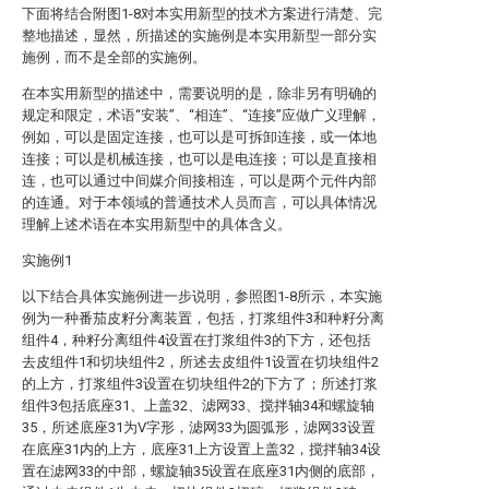
下面将结合附图1-8对本实用新型的技术方案进行清楚、完
整地描述，显然，所描述的实施例是本实用新型一部分实
施例，而不是全部的实施例。
在本实用新型的描述中，需要说明的是，除非另有明确的
规定和限定，术语“安装”、“相连”、“连接”应做广义理解，
例如，可以是固定连接，也可以是可拆卸连接，或一体地
连接；可以是机械连接，也可以是电连接；可以是直接相
连，也可以通过中间媒介间接相连，可以是两个元件内部
的连通。对于本领域的普通技术人员而言，可以具体情况
理解上述术语在本实用新型中的具体含义。
实施例1
以下结合具体实施例进一步说明，参照图1-8所示，本实施
例为一种番茄皮籽分离装置，包括，打浆组件3和种籽分离
组件4，种籽分离组件4设置在打浆组件3的下方，还包括
去皮组件1和切块组件2，所述去皮组件1设置在切块组件2
的上方，打浆组件3设置在切块组件2的下方了；所述打浆
组件3包括底座31、上盖32、滤网33、搅拌轴34和螺旋轴
35，所述底座31为V字形，滤网33为圆弧形，滤网33设置
在底座31内的上方，底座31上方设置上盖32，搅拌轴34设
置在滤网33的中部，螺旋轴35设置在底座31内侧的底部，