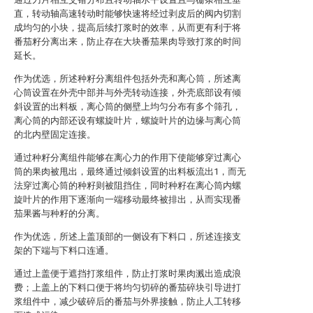
直，转动轴高速转动时能够快速将经过剥皮后的阀内切割
成均匀的小块，提高后续打浆时的效率，从而更有利于将
番茄籽分离出来，防止存在大块番茄果肉导致打浆的时间
延长。
作为优选，所述种籽分离组件包括外壳和离心筒，所述离
心筒设置在外壳中部并与外壳转动连接，外壳底部设有倾
斜设置的出料板，离心筒的侧壁上均匀分布有多个筛孔，
离心筒的内部还设有螺旋叶片，螺旋叶片的边缘与离心筒
的北内壁固定连接。
通过种籽分离组件能够在离心力的作用下使能够穿过离心
筒的果肉被甩出，最终通过倾斜设置的出料板流出1，而无
法穿过离心筒的种籽则被阻挡住，同时种籽在离心筒内螺
旋叶片的作用下逐渐向一端移动最终被排出，从而实现番
茄果酱与种籽的分离。
作为优选，所述上盖顶部的一侧设有下料口，所述连接支
架的下端与下料口连通。
通过上盖便于遮挡打浆组件，防止打浆时果肉溅出造成浪
费；上盖上的下料口便于将均匀切碎的番茄碎块引导进打
浆组件中，减少破碎后的番茄与外界接触，防止人工转移