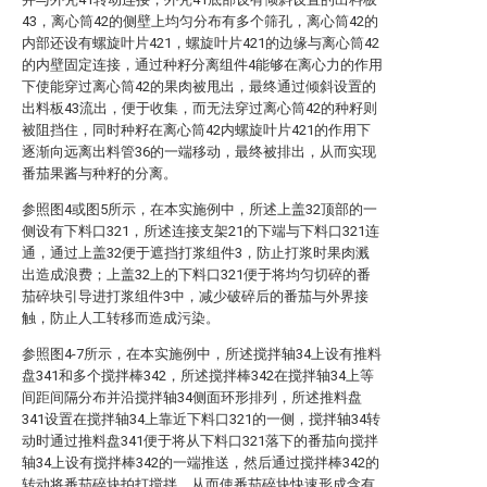
43，离心筒42的侧壁上均匀分布有多个筛孔，离心筒42的
内部还设有螺旋叶片421，螺旋叶片421的边缘与离心筒42
的内壁固定连接，通过种籽分离组件4能够在离心力的作用
下使能穿过离心筒42的果肉被甩出，最终通过倾斜设置的
出料板43流出，便于收集，而无法穿过离心筒42的种籽则
被阻挡住，同时种籽在离心筒42内螺旋叶片421的作用下
逐渐向远离出料管36的一端移动，最终被排出，从而实现
番茄果酱与种籽的分离。
参照图4或图5所示，在本实施例中，所述上盖32顶部的一
侧设有下料口321，所述连接支架21的下端与下料口321连
通，通过上盖32便于遮挡打浆组件3，防止打浆时果肉溅
出造成浪费；上盖32上的下料口321便于将均匀切碎的番
茄碎块引导进打浆组件3中，减少破碎后的番茄与外界接
触，防止人工转移而造成污染。
参照图4-7所示，在本实施例中，所述搅拌轴34上设有推料
盘341和多个搅拌棒342，所述搅拌棒342在搅拌轴34上等
间距间隔分布并沿搅拌轴34侧面环形排列，所述推料盘
341设置在搅拌轴34上靠近下料口321的一侧，搅拌轴34转
动时通过推料盘341便于将从下料口321落下的番茄向搅拌
轴34上设有搅拌棒342的一端推送，然后通过搅拌棒342的
转动将番茄碎块拍打搅拌，从而使番茄碎块快速形成含有