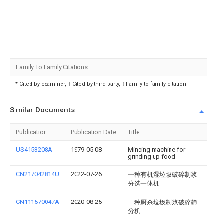
Family To Family Citations
* Cited by examiner, † Cited by third party, ‡ Family to family citation
Similar Documents
Publication
Publication Date
Title
US4153208A
1979-05-08
Mincing machine for
grinding up food
CN217042814U
2022-07-26
一种有机湿垃圾破碎制浆
分选一体机
CN111570047A
2020-08-25
一种厨余垃圾制浆破碎筛
分机