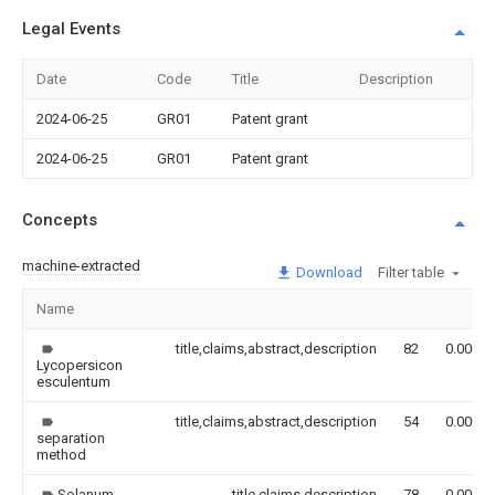
Legal Events
Date
Code
Title
Description
2024-06-25
GR01
Patent grant
2024-06-25
GR01
Patent grant
Concepts
machine-extracted
Download
Filter table
Name
title,claims,abstract,description
82
0.000
Lycopersicon
esculentum
title,claims,abstract,description
54
0.000
separation
method
Solanum
title,claims,description
78
0.000