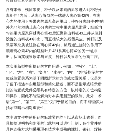
含有果蒂、残留果皮、种子以及果肉的原浆进入到种籽分
离组件4内后，从离心筒42的一端进入离心筒42内，在离
心力的作用下将果肉的原浆高速甩出，种籽分离组件4中的
外壳41能够防止离心分离的过程中果肉原浆泄露，细腻均
匀的果肉原浆穿过离心筒42后汇聚到出料板43上并从倾斜
设置的出料板43排出，而直径较大的残留果皮、种籽以及
果蒂等杂质被阻挡在离心筒42内，然后通过旋转的作用下
顺着离心筒42内的螺旋叶片421从离心筒42的另一端排
出，从而实现果原浆与果皮、种籽以及果蒂的分离工序。
本实用新型中所提到的方向用语，例如，“中心”、“上”、
“下”、“左”、“右”、“竖直”、“水平”、“内”、“外”等指示的方
位或位置关系为基于附图所示的方位或位置关系，仅是为
了便于描述本实用新型和简化描述，而不是指示或暗示所
指的装置或元件必须具有特定的方位、以特定的方位构造
和操作，因此不能理解为对本实用新型的限制。此外，术
语“第一”、“第二”、“第三”仅用于描述目的，而不能理解为
指示或暗示相对重要性。
本申请文件中使用到的标准零件均可以从市场上购买，而
且根据说明书和附图的记载均可以进行订制，各个零件的
具体连接方式均采用现有技术中成熟的螺栓、铆钉、焊接