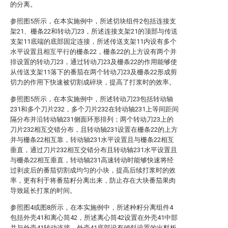
的分离。
参照图5所示，在本实施例中，所述切块组件2包括连接支
架21、栅条22和转动刀23，所述连接支架21的顶部与传送
支架11底端的底部固定连接，所述传送支架11内设有多个
水平设置且相互平行的栅条22，栅条22的上方设有两个并
排设置的转动刀23，通过转动刀23及栅条22的作用能够使
从传送支架11落下的番茄在两个转动刀23及栅条22形成剪
切力的作用下快速被切割成碎块，提高了打浆时的效率。
参照图5所示，在本实施例中，所述转动刀23包括转动轴
231和多个刀片232，多个刀片232在转动轴231上等间距间
隔分布并沿转动轴231侧面环形排列；两个转动刀23上的
刀片232相互交错分布，且转动轴231设置在栅条22的上方
并与栅条22相互靠，转动轴231水平设置且与栅条22相互
垂直，通过刀片232相互交错分布且转动轴231水平设置且
与栅条22相互垂直，转动轴231高速转动时能够快速将经
过剥皮后的番茄切割成均匀的小块，提高后续打浆时的效
率，更有利于将番茄籽分离出来，防止存在大块番茄果肉
导致延长打浆的时间。
参照图4或图8所示，在本实施例中，所述种籽分离组件4
包括外壳41和离心筒42，所述离心筒42设置在外壳41中部
并与外壳41转动连接，外壳41底部设有倾斜设置的出料板