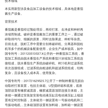
技术领域
本实用新型涉及食品加工设备的技术领域，具体地是番茄
酱生产设备。
背景技术
番茄酱是番茄经过预处理后，再经打浆、去净皮和种籽再
浓缩而制成。破碎是番茄酱加工的重要工序之一，通过破
碎取得均匀、细腻的原浆，同时去除果皮、种籽等杂质。
目前去皮、脱籽工序中需要分别将破碎机、分离器和脱粒
机等多个的机械设备配套使用，企业生产成本较高，如中
国专利号：201120513537.X公开的一种番茄加工系统，番
茄加工系统由脱水番茄生产系统和番茄汁浓缩加工系统连
接组成，脱水番茄生产系统由破碎机、榨汁机和过滤系统
依次连接组成，过滤系统由粗滤机和超滤系统组成，结构
复杂，且设备投入成本高，使用复杂。
中国专利号：201721629525.7公开了一种制种番茄无损自
动取籽打浆装置，包括主体箱、U型搅碎箱和底座，底座
顶部设置有橡胶减震器，橡胶减震器顶部连接主体箱，主
体箱一侧通过安装架安装电动液压缸且电动液压缸上端设
置有定时控制器，主体箱另一侧设置有一号振动电机和二
号振动电机，主体箱顶部设置有加料箱，加料箱一侧设置