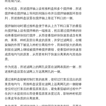
而造成污染。
作为优选，所述搅拌轴上设有推料盘和多个搅拌棒，所述
搅拌棒在搅拌轴上等间距间隔分布并沿搅拌轴侧面环形排
列，所述推料盘设置在搅拌轴上靠近下料口的一侧。
搅拌轴转动时通过推料盘便于将从上方下料口落下的番茄
向搅拌轴上设有搅拌棒的一端推送，然后通过搅拌棒的转
动将番茄碎块拍打搅拌，从而使番茄碎块快速形成含有果
肉、果蒂、种籽及部分果皮的原浆，并穿过滤网后，在螺
旋轴的作用下被送入种籽分离组件中，而体积较大的果肉
则留在滤网上继续被搅拌棒搅拌磨细，使番茄碎块快速形
成质地均匀的原浆，从而更有利于快速分离果肉与其他杂
质。
作为优选，所述滤网上的网孔设置在滤网表面的一侧，所
述推料盘设置在滤网上方远离网孔的一侧。
通过推料盘能够控制打浆的效果，使经过打浆后流出的原
浆质地均匀，而推料盘设置在滤网上远离网孔的一侧能够
使仅经过打浆后的番茄原浆流出，避免番茄破碎过程中产
生的汁水提前排出而使番茄原浆浓度过高，影响种籽机部
分果皮等杂质的分离效果。