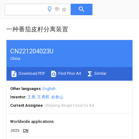
一种番茄皮籽分离装置
CN221204023U
China
Download PDF
Find Prior Art
Similar
Other languages
English
Inventor
王勇
王勇辉
俞春山
Current Assignee
Xinjiang Xinqie Food Co ltd
Worldwide applications
2023
CN