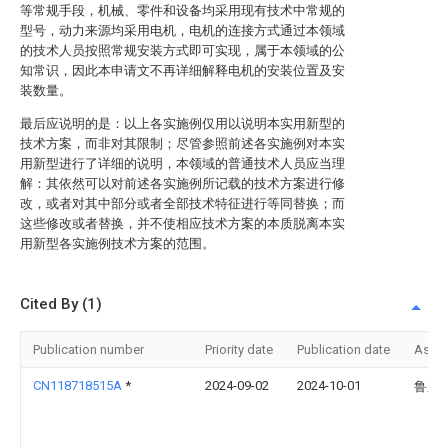
等常规手段，机械、零件和设备均采用现有技术中常规的
型号，动力来源均采用电机，电机的连接方式通过本领域
的技术人员按照常规安装方式即可实现，属于本领域的公
知常识，因此本申请文不再详细解释电机的安装位置及安
装数量。
最后应说明的是：以上各实施例仅用以说明本实用新型的
技术方案，而非对其限制；尽管参照前述各实施例对本实
用新型进行了详细的说明，本领域的普通技术人员应当理
解：其依然可以对前述各实施例所记载的技术方案进行修
改，或者对其中部分或者全部技术特征进行等同替换；而
这些修改或者替换，并不使相应技术方案的本质脱离本实
用新型各实施例技术方案的范围。
Cited By (1)
Publication number
Priority date
Publication date
Assi
CN118718515A
*
2024-09-02
2024-10-01
鲁东