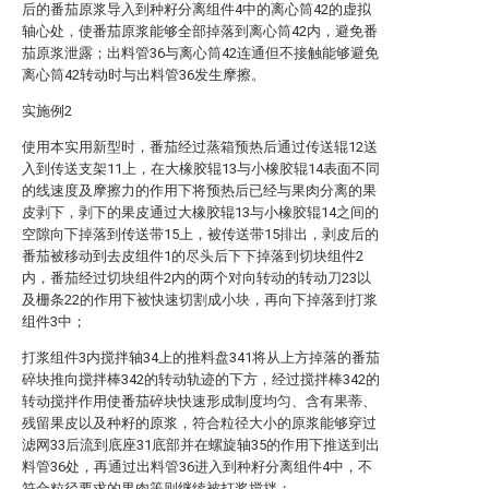
后的番茄原浆导入到种籽分离组件4中的离心筒42的虚拟
轴心处，使番茄原浆能够全部掉落到离心筒42内，避免番
茄原浆泄露；出料管36与离心筒42连通但不接触能够避免
离心筒42转动时与出料管36发生摩擦。
实施例2
使用本实用新型时，番茄经过蒸箱预热后通过传送辊12送
入到传送支架11上，在大橡胶辊13与小橡胶辊14表面不同
的线速度及摩擦力的作用下将预热后已经与果肉分离的果
皮剥下，剥下的果皮通过大橡胶辊13与小橡胶辊14之间的
空隙向下掉落到传送带15上，被传送带15排出，剥皮后的
番茄被移动到去皮组件1的尽头后下下掉落到切块组件2
内，番茄经过切块组件2内的两个对向转动的转动刀23以
及栅条22的作用下被快速切割成小块，再向下掉落到打浆
组件3中；
打浆组件3内搅拌轴34上的推料盘341将从上方掉落的番茄
碎块推向搅拌棒342的转动轨迹的下方，经过搅拌棒342的
转动搅拌作用使番茄碎块快速形成制度均匀、含有果蒂、
残留果皮以及种籽的原浆，符合粒径大小的原浆能够穿过
滤网33后流到底座31底部并在螺旋轴35的作用下推送到出
料管36处，再通过出料管36进入到种籽分离组件4中，不
符合粒径要求的果肉等则继续被打浆搅拌；