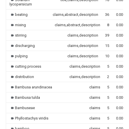
lycopersicum
beating
claims,abstract,description
36
0.000
mixing
claims,abstract,description
8
0.000
stirring
claims,description
39
0.000
discharging
claims,description
15
0.000
pulping
claims,description
10
0.000
cutting process
claims,description
5
0.000
distribution
claims,description
2
0.000
Bambusa arundinacea
claims
5
0.000
Bambusa tulda
claims
5
0.000
Bambuseae
claims
5
0.000
Phyllostachys viridis
claims
5
0.000
bamboo
claims
5
0.000