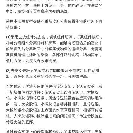
底座内的上方，底座上方设置上盖，搅拌轴设置在滤网的
中部，螺旋轴设置在底座内侧的底部。
采用本实用新型提供的番茄皮籽分离装置能够获得以下有
益效果：
(1)采用去皮组件先去皮，切块组件切碎，打浆组件破细，
种籽分离组件分离种籽和果蒂，能够将经预热后的番茄中
的果皮先后分离出来，能够实现物料的连续分离，无需定
期停机清理过滤出的杂物，各部件功能明确，结构简单，
使用方便，去皮去籽效果明显。
(2)去皮及去籽后的杂质和果肉能够从不同的出口自动排
出，避免分离后又重新混合在一起，分离效率高。
作为优选，所述去皮组件包括传送支架，传送支架的一端
与切块组件固定连接；传送支架上设有传送辊、大橡胶
辊、小橡胶辊和传送带，所述传送辊设置在远离切块组件
的一端，大橡胶辊、小橡胶辊交替并排排列，且传送辊、
大橡胶辊小橡胶辊的上表面的水平高度相同，相邻两传送
辊、大橡胶辊和小橡胶辊之间的间距相同；传送带设置在
传送支架的底部。
通过传送支架上的传送辊将预热后的番茄输送进来，当预