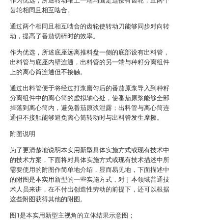
作为优选，所述转动轴上一端均固定连接有齿轮，且两个
齿轮相同且相互啮合。
通过两个相同且相互啮合的齿轮使转动刀能够同步对向转
动，提高了番茄切碎时的效率。
作为优选，所述底座远离推料盘一侧的底部设有出料管，
出料管与底座内壁连通，出料管的另一端与种籽分离组件
上的离心筒连通但不接触。
通过出料管便于将经过打浆磨匀后的番茄原浆导入到种籽
分离组件中的离心筒的虚拟轴心处，使番茄原浆能够全部
掉落到离心筒内，避免番茄原浆泄露；出料管与离心筒连
通但不接触能够避免离心筒转动时与出料管发生摩擦。
附图说明
为了更清楚地说明本实用新型具体实施方式或现有技术中
的技术方案，下面将对具体实施方式或现有技术描述中所
需要使用的附图作简单地介绍，显而易见地，下面描述中
的附图是本实用新型的一些实施方式，对于本领域普通技
术人员来讲，在不付出创造性劳动的前提下，还可以根据
这些附图获得其他的附图。
图1是本实用新型主视角的立体结果示意图；