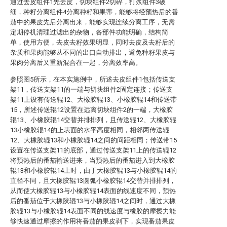
通过去皮组件1先去皮，切块组件2切碎，打浆组件3破
细，种籽分离组件4分离种籽和果蒂，能够将经预热后的番
茄中的果皮先后分离出来，能够实现连续分离工序，无需
定期停机清理过滤出的杂物，各部件功能明确，结构简
单，使用方便，去皮去籽效果明显，同时去皮及去籽后的
杂质和果肉能够从不同的出口自动排出，避免种籽果皮与
果肉分离后又重新混合在一起，分离效率高。
参照图5所示，在本实施例中，所述去皮组件1包括传送支
架11，传送支架11的一端与切块组件2固定连接；传送支
架11上设有传送辊12、大橡胶辊13、小橡胶辊14和传送带
15，所述传送辊12设置在远离切块组件2的一端，大橡胶
辊13、小橡胶辊14交替并排排列，且传送辊12、大橡胶辊
13小橡胶辊14的上表面的水平高度相同，相邻两传送辊
12、大橡胶辊13和小橡胶辊14之间的间距相同；传送带15
设置在传送支架11的底部，通过传送支架11上的传送辊12
将预热后的番茄输送进来，当预热后的番茄进入到大橡胶
辊13和小橡胶辊14上时，由于大橡胶辊13与小橡胶辊14的
直径不同，且大橡胶辊13圆弧小橡胶辊14交替并排排列，
从而使大橡胶辊13与小橡胶辊14表面的线速度不同，预热
后的番茄位于大橡胶辊13与小橡胶辊14之间时，通过大橡
胶辊13与小橡胶辊14表面不同的线速度与橡胶的摩擦力能
够快速通过摩擦的作用将番茄的果皮剥下，实现番茄果皮