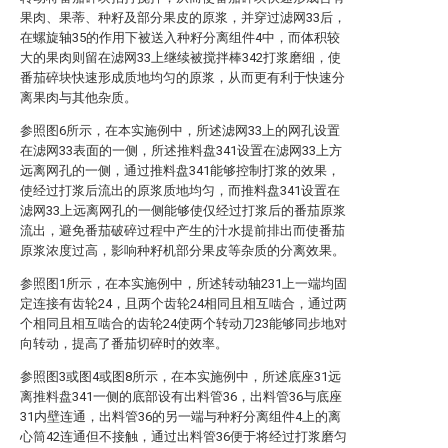
果肉、果蒂、种籽及部分果皮的原浆，并穿过滤网33后，
在螺旋轴35的作用下被送入种籽分离组件4中，而体积较
大的果肉则留在滤网33上继续被搅拌棒342打浆磨细，使
番茄碎块快速形成质地均匀的原浆，从而更有利于快速分
离果肉与其他杂质。
参照图6所示，在本实施例中，所述滤网33上的网孔设置
在滤网33表面的一侧，所述推料盘341设置在滤网33上方
远离网孔的一侧，通过推料盘341能够控制打浆的效果，
使经过打浆后流出的原浆质地均匀，而推料盘341设置在
滤网33上远离网孔的一侧能够使仅经过打浆后的番茄原浆
流出，避免番茄破碎过程中产生的汁水提前排出而使番茄
原浆浓度过高，影响种籽机部分果皮等杂质的分离效果。
参照图1所示，在本实施例中，所述转动轴231上一端均固
定连接有齿轮24，且两个齿轮24相同且相互啮合，通过两
个相同且相互啮合的齿轮24使两个转动刀23能够同步地对
向转动，提高了番茄切碎时的效率。
参照图3或图4或图8所示，在本实施例中，所述底座31远
离推料盘341一侧的底部设有出料管36，出料管36与底座
31内壁连通，出料管36的另一端与种籽分离组件4上的离
心筒42连通但不接触，通过出料管36便于将经过打浆磨匀