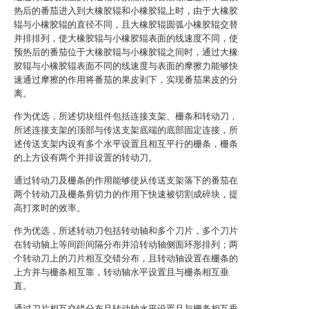
热后的番茄进入到大橡胶辊和小橡胶辊上时，由于大橡胶
辊与小橡胶辊的直径不同，且大橡胶辊圆弧小橡胶辊交替
并排排列，使大橡胶辊与小橡胶辊表面的线速度不同，使
预热后的番茄位于大橡胶辊与小橡胶辊之间时，通过大橡
胶辊与小橡胶辊表面不同的线速度与表面的摩擦力能够快
速通过摩擦的作用将番茄的果皮剥下，实现番茄果皮的分
离。
作为优选，所述切块组件包括连接支架、栅条和转动刀，
所述连接支架的顶部与传送支架底端的底部固定连接，所
述传送支架内设有多个水平设置且相互平行的栅条，栅条
的上方设有两个并排设置的转动刀。
通过转动刀及栅条的作用能够使从传送支架落下的番茄在
两个转动刀及栅条剪切力的作用下快速被切割成碎块，提
高打浆时的效率。
作为优选，所述转动刀包括转动轴和多个刀片，多个刀片
在转动轴上等间距间隔分布并沿转动轴侧面环形排列；两
个转动刀上的刀片相互交错分布，且转动轴设置在栅条的
上方并与栅条相互靠，转动轴水平设置且与栅条相互垂
直。
通过刀片相互交错分布且转动轴水平设置且与栅条相互垂