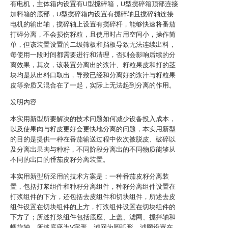
有电机，主体箱内设置有U型搅碎箱，U型搅碎箱顶部连接
加料箱的底部，U型搅碎箱内设置有搅碎轴且搅碎轴连接
电机的输出轴，搅碎轴上设置有搅碎杆，能够快速将番茄
打碎分离，不会损伤籽粒，且使用时占用空间小，操作简
单，但该装置设置的二级筛板和挡板导致无法连续出料，
每使用一段时间都需要进行和清理，否则会影响后续的分
离效果，其次，该装置分离出的浆汁、籽粒果皮和打的茎
块均是从出料口取出，导致已经和分离好的浆汁与籽粒果
皮等杂质又混合在了一起，实际上无法起到分离的作用。
发明内容
本实用新型所要解决的技术问题如何减少设备投入成本，
以及使果肉与籽皮更好会更快地分离的问题，本实用新型
的目的是提供一种在番茄输送过程中依次被脱皮、破碎以
及分离出果肉与种籽，不同阶段分离出的不同物质能够从
不同的出口的番茄皮籽分离装置。
本实用新型所采用的技术方案是：一种番茄皮籽分离装
置，包括打浆组件和种籽分离组件，种籽分离组件设置在
打浆组件的下方，还包括去皮组件和切块组件，所述去皮
组件设置在切块组件的上方，打浆组件设置在切块组件的
下方了；所述打浆组件包括底座、上盖、滤网、搅拌轴和
螺旋轴，所述底座为V字形，滤网为圆弧形，滤网设置在