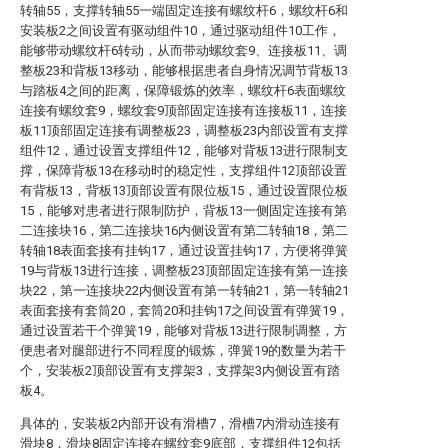
转轴55，支撑转轴55一端固定连接有螺纹杆6，螺纹杆6和
安装板2之间设置有驱动组件10，通过驱动组件10工作，
能够带动螺纹杆6转动，从而带动螺纹套9、连接板11、调
整板23和背板13移动，能够根据患者自身情况调节背板13
与踏板4之间的距离，保障锻炼的效率，螺纹杆6表面螺纹
连接有螺纹套9，螺纹套9顶部固定连接有连接板11，连接
板11顶部固定连接有调整板23，调整板23内部设置有支撑
组件12，通过设置支撑组件12，能够对背板13进行限制支
撑，保障背板13在移动时的稳定性，支撑组件12顶部设置
有背板13，背板13顶部设置有限位板15，通过设置限位板
15，能够对患者进行限制防护，背板13一侧固定连接有第
二连接块16，第二连接块16内侧设置有第二转轴18，第二
转轴18表面套接有挂钩17，通过设置挂钩17，方便将弹簧
19与背板13进行连接，调整板23顶部固定连接有第一连接
块22，第一连接块22内侧设置有第一转轴21，第一转轴21
表面套接有套筒20，套筒20和挂钩17之间设置有弹簧19，
通过设置若干个弹簧19，能够对背板13进行限制调整，方
便患者对腿部进行不同程度的锻炼，弹簧19的数量为若干
个，安装板2顶部设置有支撑架3，支撑架3内侧设置有踏
板4。
具体的，安装板2内部开设有滑槽7，滑槽7内滑动连接有
滑块8，滑块8固定连接在螺纹套9底部，支撑组件12包括