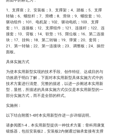
附图中的标记为：
1、支撑座；2、安装板；3、支撑架；4、踏板；5、支撑
转轴；6、螺纹杆；7、滑槽；8、滑块；9、螺纹套；10、
驱动组件；101、电机架；102、驱动电机；103、支撑
套；11、连接板；12、支撑组件；121、连接杆；122、连
接套；13、背板；14、软垫；15、限位板；16、第二连接
块；17、挂钩；18、第二转轴；19、弹簧；20、套筒；
21、第一转轴；22、第一连接块；23、调整板；24、操控
面板。
具体实施方式
为使本实用新型实现的技术手段、创作特征、达成目的与
功效易于明白了解，下面对本实用新型具体实施方式中的
技术方案进行清楚、完整的描述，以进一步阐述本实用新
型，显然，所描述的具体实施方式仅仅是本实用新型的一
部分实施方式，而不是全部的样式。
实施例：
以下结合附图1-4对本实用新型作进一步详细说明。
请参阅图1-4，本实用新型提供一种技术方案：骨科用康复
锻炼器，包括安装板2，安装板2内侧通过轴承套接有支撑