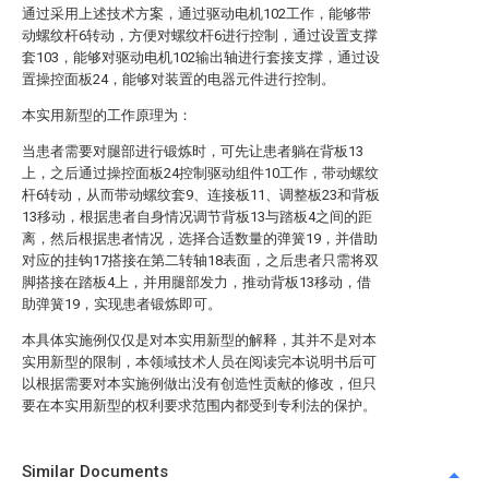
通过采用上述技术方案，通过驱动电机102工作，能够带
动螺纹杆6转动，方便对螺纹杆6进行控制，通过设置支撑
套103，能够对驱动电机102输出轴进行套接支撑，通过设
置操控面板24，能够对装置的电器元件进行控制。
本实用新型的工作原理为：
当患者需要对腿部进行锻炼时，可先让患者躺在背板13
上，之后通过操控面板24控制驱动组件10工作，带动螺纹
杆6转动，从而带动螺纹套9、连接板11、调整板23和背板
13移动，根据患者自身情况调节背板13与踏板4之间的距
离，然后根据患者情况，选择合适数量的弹簧19，并借助
对应的挂钩17搭接在第二转轴18表面，之后患者只需将双
脚搭接在踏板4上，并用腿部发力，推动背板13移动，借
助弹簧19，实现患者锻炼即可。
本具体实施例仅仅是对本实用新型的解释，其并不是对本
实用新型的限制，本领域技术人员在阅读完本说明书后可
以根据需要对本实施例做出没有创造性贡献的修改，但只
要在本实用新型的权利要求范围内都受到专利法的保护。
Similar Documents