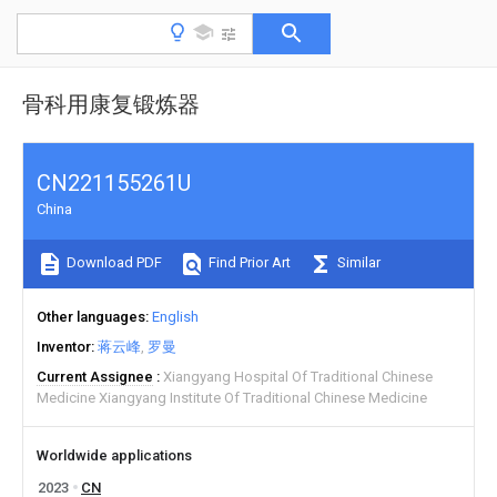
骨科用康复锻炼器
CN221155261U
China
Download PDF
Find Prior Art
Similar
Other languages
English
Inventor
蒋云峰
罗曼
Current Assignee
Xiangyang Hospital Of Traditional Chinese
Medicine Xiangyang Institute Of Traditional Chinese Medicine
Worldwide applications
2023
CN