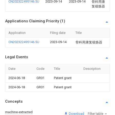
CN202322495146.5U
2023-09-14
2023-09-14
骨科用康
复锻炼器
Applications Claiming Priority (1)
Application
Filing date
Title
CN202322495146.5U
2023-09-14
骨科用康复锻炼器
Legal Events
Date
Code
Title
Description
2024-06-18
GR01
Patent grant
2024-06-18
GR01
Patent grant
Concepts
machine-extracted
Download
Filter table