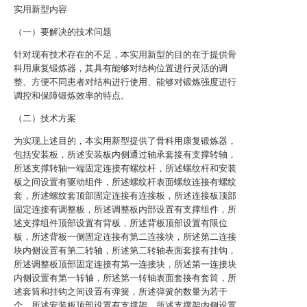
实用新型内容
（一）要解决的技术问题
针对现有技术存在的不足，本实用新型的目的在于提供骨
科用康复锻炼器，其具有能够对结构位置进行灵活的调
整、方便不同患者对结构进行使用、能够对锻炼强度进行
调控和保障锻炼效率的特点。
（二）技术方案
为实现上述目的，本实用新型提供了骨科用康复锻炼器，
包括安装板，所述安装板内侧通过轴承套接有支撑转轴，
所述支撑转轴一端固定连接有螺纹杆，所述螺纹杆和安装
板之间设置有驱动组件，所述螺纹杆表面螺纹连接有螺纹
套，所述螺纹套顶部固定连接有连接板，所述连接板顶部
固定连接有调整板，所述调整板内部设置有支撑组件，所
述支撑组件顶部设置有背板，所述背板顶部设置有限位
板，所述背板一侧固定连接有第二连接块，所述第二连接
块内侧设置有第二转轴，所述第二转轴表面套接有挂钩，
所述调整板顶部固定连接有第一连接块，所述第一连接块
内侧设置有第一转轴，所述第一转轴表面套接有套筒，所
述套筒和挂钩之间设置有弹簧，所述弹簧的数量为若干
个，所述安装板顶部设置有支撑架，所述支撑架内侧设置