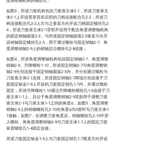
度调整轴机构的螺纹孔；
如图3，所述刀套机构包括刀套座主体2-1，所述刀套座主
体2-1上开设贯穿其前后部的刀柄连接配合孔2-2，所述刀
柄连接配合孔2-2上方与之垂直方向开设刀柄固定螺丝孔2-
4，所述刀套座主体2-1背部开设用于配合角度调整轴机构
的固定销轴圆弧2-3，与所述固定销轴圆弧2-3垂直方向开
设销轴固定螺丝孔2-5，用于通过螺栓与固定销轴2-7、角
度调整销轴2-9上的销轴定位螺栓孔2-8连接；
如图4，所述角度调整轴机构包括固定销轴2-7、角度调整
销轴2-9、升降螺栓1-10，所述固定销轴2-7与角度调整销
轴2-9分别连接于固定销轴圆弧2-3内，并分别通过螺栓与
刀套座主体2-1连接，所述固定销轴2-7两端分别连接于刀
套固定钣金1-9上开设的刀套固定销孔1-7内，并通过螺栓
固定，所述升降螺栓1-10通过升降螺栓螺纹孔1-6连接于刀
座主体1-1上，且位于角度调整销轴2-9背面用于调整刀套
座主体2-1与刀座主体1-1之间的角度α，如图5，角度调整
销轴2-9上的销轴螺栓孔2-10在角度α为0度时与刀座主体1-
1接触，如图7，在调整刀套角度后，销轴螺栓孔2-10中穿
入螺栓，将角度调整销轴2-9与刀座主体1-1上的固定刀套
装置螺纹孔1-4固定连接。
所述刀套固定钣金1-9上与刀套固定销孔1-7垂直方向开设