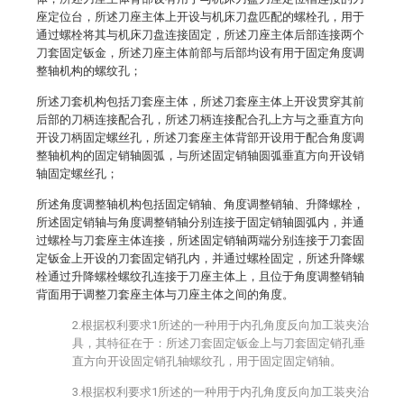
座定位台，所述刀座主体上开设与机床刀盘匹配的螺栓孔，用于
通过螺栓将其与机床刀盘连接固定，所述刀座主体后部连接两个
刀套固定钣金，所述刀座主体前部与后部均设有用于固定角度调
整轴机构的螺纹孔；
所述刀套机构包括刀套座主体，所述刀套座主体上开设贯穿其前
后部的刀柄连接配合孔，所述刀柄连接配合孔上方与之垂直方向
开设刀柄固定螺丝孔，所述刀套座主体背部开设用于配合角度调
整轴机构的固定销轴圆弧，与所述固定销轴圆弧垂直方向开设销
轴固定螺丝孔；
所述角度调整轴机构包括固定销轴、角度调整销轴、升降螺栓，
所述固定销轴与角度调整销轴分别连接于固定销轴圆弧内，并通
过螺栓与刀套座主体连接，所述固定销轴两端分别连接于刀套固
定钣金上开设的刀套固定销孔内，并通过螺栓固定，所述升降螺
栓通过升降螺栓螺纹孔连接于刀座主体上，且位于角度调整销轴
背面用于调整刀套座主体与刀座主体之间的角度。
2.根据权利要求1所述的一种用于内孔角度反向加工装夹治
具，其特征在于：所述刀套固定钣金上与刀套固定销孔垂
直方向开设固定销孔轴螺纹孔，用于固定固定销轴。
3.根据权利要求1所述的一种用于内孔角度反向加工装夹治