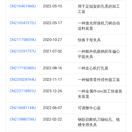
CN216461966U
2022-05-10
用于足辊架斜孔系的加工
工装
CN216541372U
2022-05-17
一种激光焊接机刀柄自动
送料装置
CN211758559U
2020-10-27
快换子母夹具
CN213591757U
2021-07-02
一种舷外机曲柄的车偏心
平面夹具
CN217192683U
2022-08-16
一种走心机打孔座
CN220028764U
2023-11-17
一种轴类零件镗外圆工装
CN223718901U
2025-12-26
一种金属件cnc加工快速装
夹装置
CN216681144U
2022-06-07
可调整中心架
CN215880756U
2022-02-22
钢筋切断机刀轴钻孔、铣
槽专用夹具