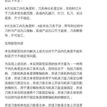
在以下不足：
A方法加工内孔角度时，刀具伸出长度过长，车削时已大
于刀具承受负载范围，造成内孔蹦刀、打刀、扎刀、光洁
度差、尺寸不稳定。
B方法加工内孔角度时，X处存在刀具干涉，即车削过程中
刀杆与产品孔口接触，造成产品孔口尺寸超差、刀具断裂
等，不可加工。
实用新型内容
本实用新型目的为解决上述方法对于产品内孔角度不能车
削及尺寸不稳定等问题。
为实现上述目的，本实用新型采用的技术方案为：一种用
于内孔角度反向加工装夹治具，其特征在于：包括刀座机
构、刀套机构及角度调整轴机构，所述刀座机构包括刀座
主体，所述刀座主体背部设有用于与机床刀盘刀座定位槽
连接的刀座定位台，所述刀座主体上开设与机床刀盘匹配
的螺栓孔，用于通过螺栓将其与机床刀盘连接固定，所述
刀座主体后部连接两个刀套固定钣金，所述刀座主体前部
与后部均设有用于固定角度调整轴机构的螺纹孔；
所述刀套机构包括刀套座主体，所述刀套座主体上开设贯