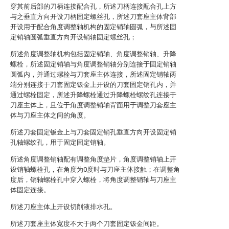
穿其前后部的刀柄连接配合孔，所述刀柄连接配合孔上方
与之垂直方向开设刀柄固定螺丝孔，所述刀套座主体背部
开设用于配合角度调整轴机构的固定销轴圆弧，与所述固
定销轴圆弧垂直方向开设销轴固定螺丝孔；
所述角度调整轴机构包括固定销轴、角度调整销轴、升降
螺栓，所述固定销轴与角度调整销轴分别连接于固定销轴
圆弧内，并通过螺栓与刀套座主体连接，所述固定销轴两
端分别连接于刀套固定钣金上开设的刀套固定销孔内，并
通过螺栓固定，所述升降螺栓通过升降螺栓螺纹孔连接于
刀座主体上，且位于角度调整销轴背面用于调整刀套座主
体与刀座主体之间的角度。
所述刀套固定钣金上与刀套固定销孔垂直方向开设固定销
孔轴螺纹孔，用于固定固定销轴。
所述角度调整销轴配有调整角度垫片，角度调整销轴上开
设销轴螺栓孔，在角度为0度时与刀座主体接触；在调整角
度后，销轴螺栓孔中穿入螺栓，将角度调整销轴与刀座主
体固定连接。
所述刀座主体上开设切削液排水孔。
所述刀套座主体宽度不大于两个刀套固定钣金间距。