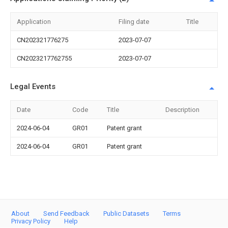
Application
Filing date
Title
CN202321776275
2023-07-07
CN2023217762755
2023-07-07
Legal Events
Date
Code
Title
Description
2024-06-04
GR01
Patent grant
2024-06-04
GR01
Patent grant
About
Send Feedback
Public Datasets
Terms
Privacy Policy
Help