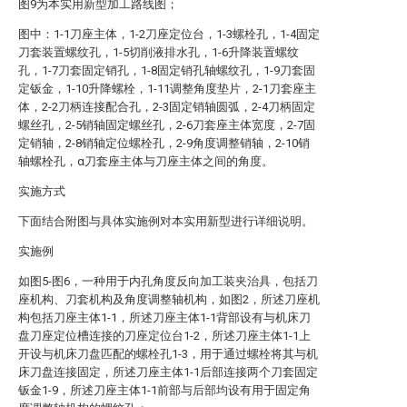
图9为本实用新型加工路线图；
图中：1-1刀座主体，1-2刀座定位台，1-3螺栓孔，1-4固定
刀套装置螺纹孔，1-5切削液排水孔，1-6升降装置螺纹
孔，1-7刀套固定销孔，1-8固定销孔轴螺纹孔，1-9刀套固
定钣金，1-10升降螺栓，1-11调整角度垫片，2-1刀套座主
体，2-2刀柄连接配合孔，2-3固定销轴圆弧，2-4刀柄固定
螺丝孔，2-5销轴固定螺丝孔，2-6刀套座主体宽度，2-7固
定销轴，2-8销轴定位螺栓孔，2-9角度调整销轴，2-10销
轴螺栓孔，α刀套座主体与刀座主体之间的角度。
实施方式
下面结合附图与具体实施例对本实用新型进行详细说明。
实施例
如图5-图6，一种用于内孔角度反向加工装夹治具，包括刀
座机构、刀套机构及角度调整轴机构，如图2，所述刀座机
构包括刀座主体1-1，所述刀座主体1-1背部设有与机床刀
盘刀座定位槽连接的刀座定位台1-2，所述刀座主体1-1上
开设与机床刀盘匹配的螺栓孔1-3，用于通过螺栓将其与机
床刀盘连接固定，所述刀座主体1-1后部连接两个刀套固定
钣金1-9，所述刀座主体1-1前部与后部均设有用于固定角