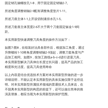
固定销孔轴螺纹孔1-8，用于固定固定销轴2-7。
所述角度调整销轴2-9配有调整角度垫片1-11。
所述刀座主体1-1上开设切削液排水孔1-5。
所述刀套座主体宽度2-6不大于两个刀套固定钣金1-9间
距。
本实用新型快速调整刀具角度的操作方法如下：
如图7-图8，在组装好治具各部件后，根据加工角度，通过
升降螺栓1-10将角度调整销轴2-9顶起，调整刀套角度与产
品加工相同。如图9，按加工路线a-b-c-d进行进退刀具。
本实用新型解决刀具伸出长度过长问题，提高产品的加工
精度和光洁度。提高刀具使用寿命
以上内容是结合优选技术方案对本实用新型所做的进一步
详细说明，不能认定本实用新型的具体实施仅限于这些说
明。对本实用新型所属技术领域的普通技术人员来说，在
不脱离本实用新型的构思的前提下，还可以做出简单的推
演及替换，都应当视为本实用新型的保护范围。