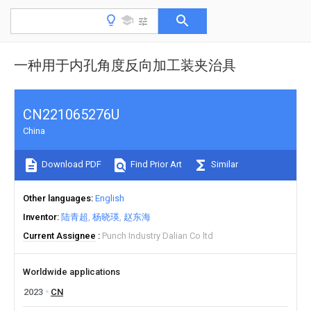
一种用于内孔角度反向加工装夹治具
CN221065276U
China
Download PDF
Find Prior Art
Similar
Other languages
English
Inventor
陆青超
杨晓瑛
赵东海
Current Assignee
Punch Industry Dalian Co ltd
Worldwide applications
2023
CN