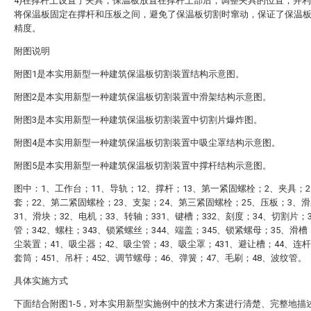
4)在撑杆上设置了夹具，保温板放置在撑杆上部后，调整夹具的位置，并
将保温板固定在撑杆和压板之间，避免了保温板切割时窜动，保证了保温
精度。
附图说明
附图1是本实用新型一种建筑保温板切割装置结构示意图。
附图2是本实用新型一种建筑保温板切割装置中滑架结构示意图。
附图3是本实用新型一种建筑保温板切割装置中切割片爆炸图。
附图4是本实用新型一种建筑保温板切割装置中吸尘罩结构示意图。
附图5是本实用新型一种建筑保温板切割装置中撑杆结构示意图。
图中：1、工作台；11、导轨；12、撑杆；13、第一紧固螺栓；2、夹具；2
套；22、第二紧固螺栓；23、支架；24、第三紧固螺栓；25、压板；3、
31、滑块；32、电机；33、转轴；331、键槽；332、刻度；34、切割片；3
管；342、螺柱；343、锁紧螺丝；344、端盖；345、锁紧螺母；35、滑槽
尘装置；41、吸尘器；42、吸尘管；43、吸尘罩；431、避让槽；44、连杆
套筒；451、吊杆；452、调节螺母；46、弹簧；47、毛刷；48、波纹管。
具体实施方式
下面结合附图1-5，对本实用新型实施例中的技术方案进行清楚、完整地描