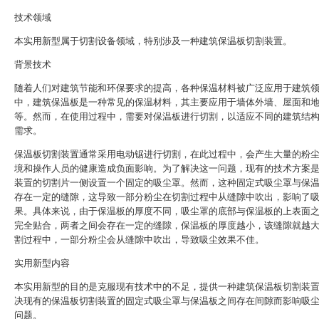
技术领域
本实用新型属于切割设备领域，特别涉及一种建筑保温板切割装置。
背景技术
随着人们对建筑节能和环保要求的提高，各种保温材料被广泛应用于建筑
中，建筑保温板是一种常见的保温材料，其主要应用于墙体外墙、屋面和
等。然而，在使用过程中，需要对保温板进行切割，以适应不同的建筑结
需求。
保温板切割装置通常采用电动锯进行切割，在此过程中，会产生大量的粉
境和操作人员的健康造成负面影响。为了解决这一问题，现有的技术方案
装置的切割片一侧设置一个固定的吸尘罩。然而，这种固定式吸尘罩与保
存在一定的缝隙，这导致一部分粉尘在切割过程中从缝隙中吹出，影响了
果。具体来说，由于保温板的厚度不同，吸尘罩的底部与保温板的上表面
完全贴合，两者之间会存在一定的缝隙，保温板的厚度越小，该缝隙就越
割过程中，一部分粉尘会从缝隙中吹出，导致吸尘效果不佳。
实用新型内容
本实用新型的目的是克服现有技术中的不足，提供一种建筑保温板切割装
决现有的保温板切割装置的固定式吸尘罩与保温板之间存在间隙而影响吸
问题。