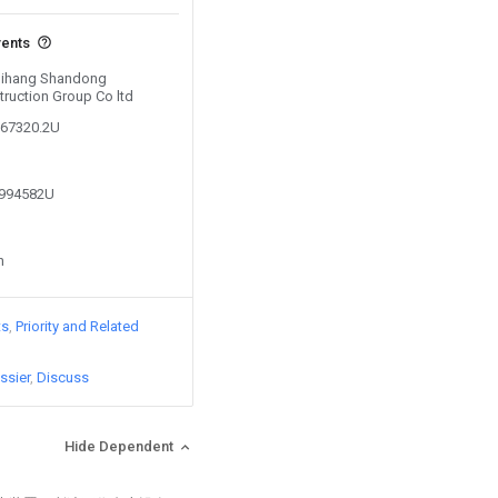
vents
 Qihang Shandong
ruction Group Co ltd
567320.2U
0994582U
n
ts
Priority and Related
ssier
Discuss
Hide Dependent