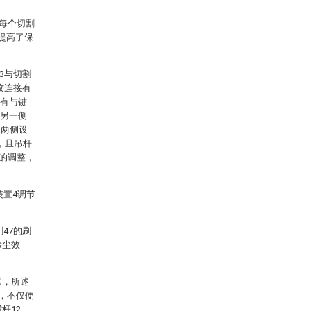
且每个切割
提高了保
3与切割
纹连接有
设有与键
的另一侧
3两侧设
内，且吊杆
距的调整，
装置4调节
47的刷
除尘效
紧，所述
调，不仅便
杆12。