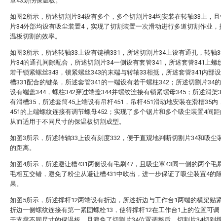
罩43划伤保温板。
如图2所示，所述切割片34设有多个，多个切割片34均安装在转轴33上，
片34外部均设有吸尘装置4，实现了切割装置一次滑动进行多道切割作业，
温板切割的效率。
如图3所示，所述转轴33上设有键槽331，所述切割片34上设有通孔，转轴3
片34的通孔间隙配合，所述切割片34一侧设有套管341，所述套管341上螺
若干锁紧螺丝343，锁紧螺丝343的末端与转轴33相抵，所述套管341内部
槽331配合的键条，所述套管341的一端设有若干螺柱342；所述切割片34
设有端盖344，螺柱342穿过端盖344并螺纹连接有锁紧螺母345；所述滑架
有滑槽35，所述套筒45上端设有吊杆451，吊杆451滑动地安装在滑槽35
451的上端螺纹连接有调节螺母452；实现了多个锯片和多个吸尘装置4间
从而适用于不同尺寸的保温板切割成型。
如图3所示，所述转轴33上设有刻度332，便于直观地判断切割片34和吸尘
的距离。
如图4所示，所述避让槽431两侧设有毛刷47，且吸尘罩43同一侧的两个毛刷
毛相互交错，避免了粉尘从避让槽431中吹出，进一步保证了吸尘装置4的
果。
如图5所示，所述撑杆12两端设有折边，所述折边与工作台1两端的横梁贴
折边一侧螺纹连接有第一紧固螺栓13，使得撑杆12在工作台1上的位置可
于支撑不同尺寸的保温板，且避免了切割片34位置调整后，切割片34切到撑