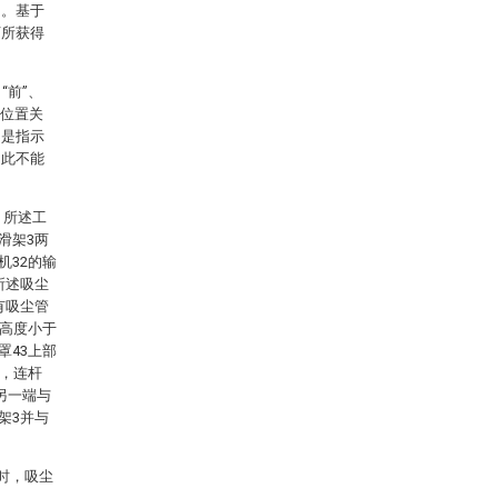
例。基于
下所获得
“前”、
或位置关
不是指示
因此不能
，所述工
滑架3两
机32的输
所述吸尘
有吸尘管
的高度小于
罩43上部
接，连杆
的另一端与
架3并与
时，吸尘