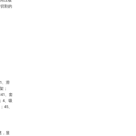
利用压板
板切割的
1、滑
滑架；
41、套
；4、吸
；45、
述，显