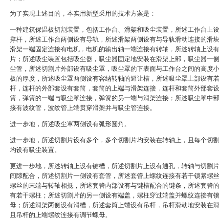
为了实现上述目的，本实用新型采用的技术方案是：
一种建筑保温板切割装置，包括工作台、滑架和吸尘装置，所述工作台上
撑杆，所述工作台两侧设有导轨，所述滑架两侧设有与导轨滑动连接的滑
滑架一端固定连接有电机，电机的输出轴一端连接有转轴，所述转轴上设
片；所述吸尘装置包括吸尘器，吸尘器固定地安装在滑架上部，吸尘器一
尘管，所述切割片外部设有吸尘罩，吸尘罩的下表面与工作台之间的高度
板的厚度，所述吸尘罩两侧设有容纳转轴的避让槽，所述吸尘罩上部设有
杆，连杆的外部套设有套筒，套筒的上端与滑架连接，连杆和套筒外部套
簧，弹簧的一端与吸尘罩连接，弹簧的另一端与滑架连接；所述吸尘罩中
接有波纹管，波纹管上端贯穿滑架并与吸尘管连接。
进一步地，所述吸尘罩两侧设有弧形圆角。
进一步地，所述切割片设有多个，多个切割片均安装在转轴上，且每个切
均设有吸尘装置。
更进一步地，所述转轴上设有键槽，所述切割片上设有通孔，转轴与切割
间隙配合，所述切割片一侧设有套管，所述套管上螺纹连接有若干锁紧螺
螺丝的末端与转轴相抵，所述套管内部设有与键槽配合的键条，所述套管
有若干螺柱；所述切割片的另一侧设有端盖，螺柱穿过端盖并螺纹连接有
母；所述滑架两侧设有滑槽，所述套筒上端设有吊杆，吊杆滑动地安装在
且吊杆的上端螺纹连接有调节螺母。