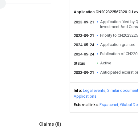
Application CN202322567320.2U e
Application filed by
2023-09-21
Investment And Const
Priority to CN202322
2023-09-21
Application granted
2024-05-24
Publication of CN22
2024-05-24
Active
Status
Anticipated expiratio
2033-09-21
Info
Legal events
Similar documen
Applications
External links
Espacenet
Global Do
Claims
(8)