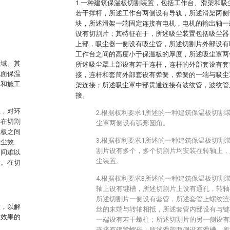
1.一种建筑保温板切割装置，包括工作台、滑架和
若干撑杆，所述工作台两侧设有导轨，所述滑架两侧
块，所述滑架一端固定连接有电机，电机的输出轴一
设有切割片；其特征在于，所述吸尘装置包括吸尘器
上部，吸尘器一侧设有吸尘管，所述切割片外部设有
工作台之间的高度小于保温板的厚度，所述吸尘罩两
领域。其
所述吸尘罩上部设有若干连杆，连杆的外部套设有套
地面保温
接，连杆和套筒外部套设有弹簧，弹簧的一端与吸尘
构和施工
架连接；所述吸尘罩中部贯通连接有波纹管，波纹管
接。
尘，对环
2.根据权利要求1所述的一种建筑保温板切割
是在切割
尘罩两侧设有弧形圆角。
温板之间
3.根据权利要求1所述的一种建筑保温板切割
吸尘效
割片设有多个，多个切割片均安装在转轴上，
之间难以
尘装置。
大。在切
4.根据权利要求3所述的一种建筑保温板切割
轴上设有键槽，所述切割片上设有通孔，转轴
所述切割片一侧设有套管，所述套管上螺纹连
置，以解
丝的末端与转轴相抵，所述套管内部设有与键
尘效果的
一端设有若干螺柱；所述切割片的另一侧设有
连接有锁紧螺母；所述滑架两侧设有滑槽，所