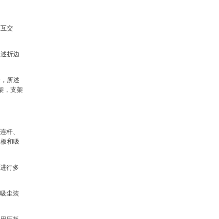
相互交
所述折边
套，所述
架，支架
在连杆、
温板和吸
动进行多
了吸尘装