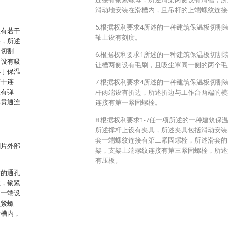
滑动地安装在滑槽内，且吊杆的上端螺纹连接
5.根据权利要求4所述的一种建筑保温板切割
设有若干
轴上设有刻度。
块，所述
有切割
6.根据权利要求1所述的一种建筑保温板切割
侧设有吸
让槽两侧设有毛刷，且吸尘罩同一侧的两个毛
小于保温
若干连
7.根据权利要求4所述的一种建筑保温板切割
设有弹
杆两端设有折边，所述折边与工作台两端的横
部贯通连
连接有第一紧固螺栓。
8.根据权利要求1-7任一项所述的一种建筑
所述撑杆上设有夹具，所述夹具包括滑动安装
套一端螺纹连接有第二紧固螺栓，所述滑套的
割片外部
架，支架上端螺纹连接有第三紧固螺栓，所述
有压板。
片的通孔
丝，锁紧
的一端设
锁紧螺
滑槽内，