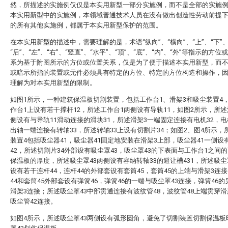
然，所描述的实施例仅仅是本实用新型一部分实施例，而不是全部的实施
本实用新型中的实施例，本领域普通技术人员在没有做出创造性劳动前提
的所有其他实施例，都属于本实用新型保护的范围。
在本实用新型的描述中，需要理解的是，术语“纵向”、“横向”、“上”、“下”、
“后”、“左”、“右”、“竖直”、“水平”、“顶”、“底”、“内”、“外”等指示的方位
系为基于附图所示的方位或位置关系，仅是为了便于描述本实用新型，而
或暗示所指的装置或元件必须具有特定的方位、特定的方位构造和操作，
理解为对本实用新型的限制。
如图1所示，一种建筑保温板切割装置，包括工作台1、滑架3和吸尘装置4
作台1上设有若干撑杆12，所述工作台1两侧设有导轨11，如图2所示，所述
侧设有与导轨11滑动连接的滑块31，所述滑架3一端固定连接有电机32，电
出轴一端连接有转轴33，所述转轴33上设有切割片34；如图2、图4所示，
装置4包括吸尘器41，吸尘器41固定地安装在滑架3上部，吸尘器41一侧设
42，所述切割片34外部设有吸尘罩43，吸尘罩43的下表面与工作台1之间
保温板的厚度，所述吸尘罩43两侧设有容纳转轴33的避让槽431，所述吸尘
设有若干连杆44，连杆44的外部套设有套筒45，套筒45的上端与滑架3连
44和套筒45外部套设有弹簧46，弹簧46的一端与吸尘罩43连接，弹簧46
滑架3连接；所述吸尘罩43中部贯通连接有波纹管48，波纹管48上端贯穿滑
吸尘管42连接。
如图4所示，所述吸尘罩43两侧设有弧形圆角，避免了切割装置切割保温板