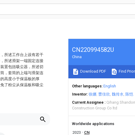
CN220994582U
置，所述工作台上设有若干
China
块，所述滑架一端固定连接
尘装置包括吸尘器，所述切
Download PDF
Find Prior
套筒，套筒的上端与滑架连
间的高度小于保温板的厚
避免了粉尘从保温板和吸尘
Other languages
English
Inventor
徐娜
曹佳欣
魏传水
陈恺
Current Assignee
Qihang Shandon
Construction Group Co ltd
Worldwide applications
2023
CN