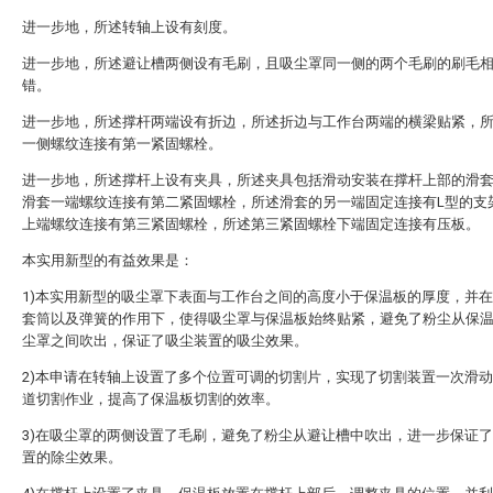
进一步地，所述转轴上设有刻度。
进一步地，所述避让槽两侧设有毛刷，且吸尘罩同一侧的两个毛刷的刷毛
错。
进一步地，所述撑杆两端设有折边，所述折边与工作台两端的横梁贴紧，
一侧螺纹连接有第一紧固螺栓。
进一步地，所述撑杆上设有夹具，所述夹具包括滑动安装在撑杆上部的滑
滑套一端螺纹连接有第二紧固螺栓，所述滑套的另一端固定连接有L型的支
上端螺纹连接有第三紧固螺栓，所述第三紧固螺栓下端固定连接有压板。
本实用新型的有益效果是：
1)本实用新型的吸尘罩下表面与工作台之间的高度小于保温板的厚度，并
套筒以及弹簧的作用下，使得吸尘罩与保温板始终贴紧，避免了粉尘从保
尘罩之间吹出，保证了吸尘装置的吸尘效果。
2)本申请在转轴上设置了多个位置可调的切割片，实现了切割装置一次滑
道切割作业，提高了保温板切割的效率。
3)在吸尘罩的两侧设置了毛刷，避免了粉尘从避让槽中吹出，进一步保证
置的除尘效果。