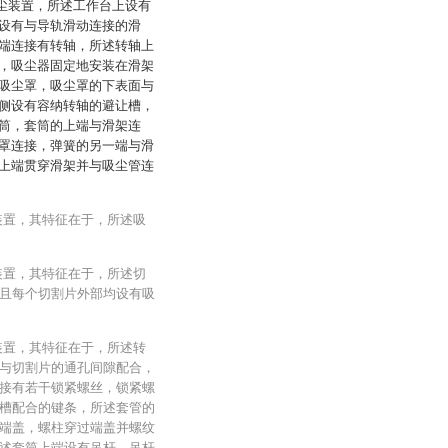
吸尘装置，所述工作台上设有
设有与导轨滑动连接的滑
端连接有转轴，所述转轴上
，吸尘器固定地安装在滑架
吸尘罩，吸尘罩的下表面与
侧设有容纳转轴的避让槽，
筒，套筒的上端与滑架连
罩连接，弹簧的另一端与滑
上端贯穿滑架并与吸尘管连
装置，其特征在于，所述吸
装置，其特征在于，所述切
且每个切割片外部均设有吸
装置，其特征在于，所述转
与切割片的通孔间隙配合，
接有若干锁紧螺丝，锁紧螺
槽配合的键条，所述套管的
端盖，螺柱穿过端盖并螺纹
述套筒上端设有吊杆，吊杆