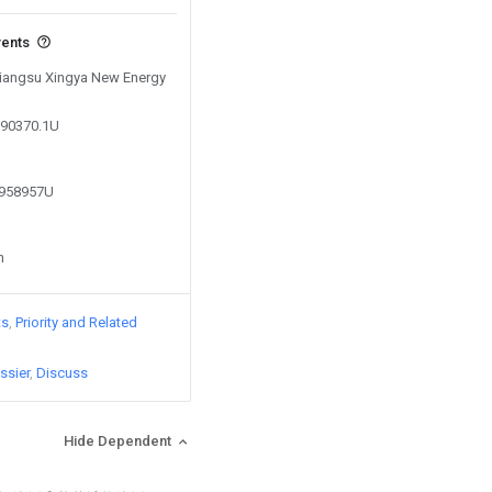
vents
 Jiangsu Xingya New Energy
990370.1U
0958957U
n
ts
Priority and Related
ssier
Discuss
Hide Dependent