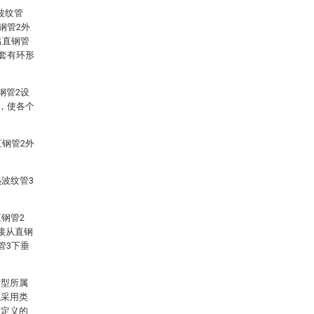
波纹管
钢管2外
出直钢管
外套有环形
钢管2设
1，使各个
直钢管2外
波纹管3
钢管2
接从直钢
管3下垂
新型所属
或采用类
所定义的