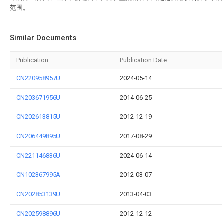
范围。
Similar Documents
Publication
Publication Date
CN220958957U
2024-05-14
CN203671956U
2014-06-25
CN202613815U
2012-12-19
CN206449895U
2017-08-29
CN221146836U
2024-06-14
CN102367995A
2012-03-07
CN202853139U
2013-04-03
CN202598896U
2012-12-12