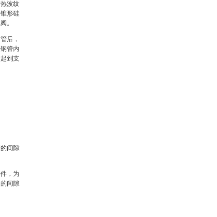
换热波纹
，锥形硅
气阀。
钢管后，
直钢管内
时起到支
管的间隙
接件，为
间的间隙