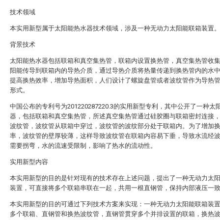
技术领域
本实用新型属于太阳能热水器技术领域，涉及一种无动力太阳能联箱装置
背景技术
太阳能热水器包括联箱和真空集热管，联箱内设置换热管，真空集热管收
阳能传导到联箱内的导热介质，通过导热介质将热量传递到换热管内的水
提高换热效率，增加导热面积，人们设计了螺旋盘管或者波纹管作为导热
形式。
中国公布的专利号为201220287220.3的实用新型专利，其中公开了一种太
器，包括联箱和真空集热管，所述真空集热管通过硅胶圈与联箱密封连接
波纹管，波纹管从联箱中穿过，波纹管的波纹部分处于联箱内。为了增加
率，波纹管的壁厚较薄，这样导致波纹管在联箱内容易下垂，导致水流经
需要拐弯，水的流速受限制，影响了热水的流动性。
实用新型内容
本实用新型的目的是针对现有的技术存在上述问题，提出了一种无动力太
装置，可直接将多个联箱串联在一起，共用一根直钢管，保持内部液压一
本实用新型的目的可通过下列技术方案来实现：一种无动力太阳能联箱装
多个联箱、直钢管和换热波纹管，直钢管贯穿多个并排设置的联箱，换热