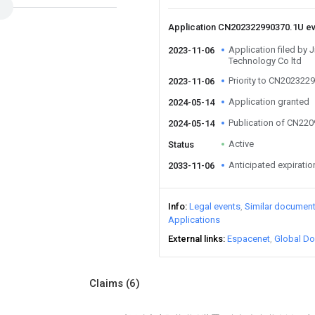
Application CN202322990370.1U e
Application filed by
2023-11-06
Technology Co ltd
Priority to CN202322
2023-11-06
Application granted
2024-05-14
Publication of CN22
2024-05-14
Active
Status
Anticipated expiratio
2033-11-06
Info
Legal events
Similar documen
Applications
External links
Espacenet
Global Do
Claims
(6)