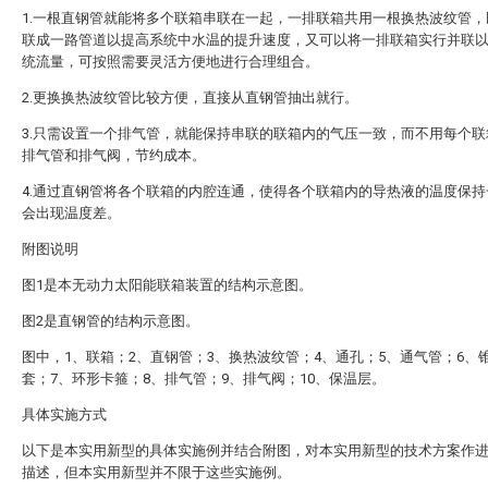
1.一根直钢管就能将多个联箱串联在一起，一排联箱共用一根换热波纹管，
联成一路管道以提高系统中水温的提升速度，又可以将一排联箱实行并联
统流量，可按照需要灵活方便地进行合理组合。
2.更换换热波纹管比较方便，直接从直钢管抽出就行。
3.只需设置一个排气管，就能保持串联的联箱内的气压一致，而不用每个联
排气管和排气阀，节约成本。
4.通过直钢管将各个联箱的内腔连通，使得各个联箱内的导热液的温度保持
会出现温度差。
附图说明
图1是本无动力太阳能联箱装置的结构示意图。
图2是直钢管的结构示意图。
图中，1、联箱；2、直钢管；3、换热波纹管；4、通孔；5、通气管；6、
套；7、环形卡箍；8、排气管；9、排气阀；10、保温层。
具体实施方式
以下是本实用新型的具体实施例并结合附图，对本实用新型的技术方案作
描述，但本实用新型并不限于这些实施例。