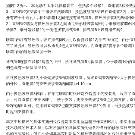
如图1-2所示，本无动力太阳能联箱装置，包括多个联箱1、直钢管2和换热
3，直钢管2贯穿多个并排设置的联箱1，换热波纹管3穿设在直钢管2内，直
开有若干个通孔4，相邻联箱1之间连接有通气管5，换热波纹管3的两端伸
2，直钢管2端头与换热波纹管3之间通过锥形硅胶套6密封，锥形硅胶套6
卡箍7，最外端联箱1的一侧连接有排气管8，排气管8上设有排气阀9。
联箱1内注有导热液，设置排气阀9后可以保持联箱1内部气压恒定。由于直
置了通孔4，导热液可以从通孔4进入直钢管2内，而直钢管2贯穿多个联箱
联箱1内的导热液温度一致。
通气管5连接在联箱1端盖的上部，所述通气管5为保温管，位于联箱1外的
侧包裹有一层保温层10。
所述换热波纹管3为不锈钢波纹管或铜波纹管，所述直钢管2的内径大于换热
的外径，直钢管2与换热波纹管3的间隙为4-10mm。
由于换热波纹管3较软，在穿过联箱1时很难对齐端盖上的安装孔，设置了直
后，可以直接往里推送即可，便于安装，更换换热波纹管3也更加方便，直
管2内抽出即可。使用时直钢管2也能支撑换热波纹管3的作用，当换热波纹
时起到支撑作用。
本文中所描述的具体实施例仅仅是对本实用新型精神作举例说明。本实用
技术领域的技术人员可以对所描述的具体实施例做各种各样的修改或补充
似的方式替代，但并不会偏离本实用新型的精神或者超越所附权利要求书