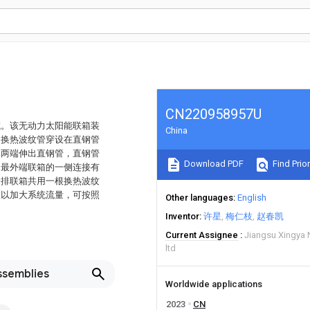
CN220958957U
域。该无动力太阳能联箱装
China
，换热波纹管穿设在直钢管
的两端伸出直钢管，直钢管
Download PDF
Find Prior
，最外端联箱的一侧连接有
一排联箱共用一根换热波纹
联以加大系统流量，可按照
Other languages
English
Inventor
许星
梅仁枝
赵春凯
Current Assignee
Jiangsu Xingya
ltd
ssemblies
Worldwide applications
2023
CN