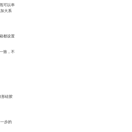
既可以串
以加大系
箱都设置
一致，不
锥形硅胶
进一步的