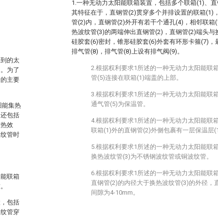
1.一种无动力太阳能联箱装置，包括多个联箱(1)、直钢
其特征在于，直钢管(2)贯穿多个并排设置的联箱(1)
管(2)内，直钢管(2)外开有若干个通孔(4)，相邻联箱
。
热波纹管(3)的两端伸出直钢管(2)，直钢管(2)端头
硅胶套(6)密封，锥形硅胶套(6)外套有环形卡箍(7)
排气管(8)，排气管(8)上设有排气阀(9)。
集到的太
2.根据权利要求1所述的一种无动力太阳能联
中。为了
管(5)连接在联箱(1)端盖的上部。
管的主要
3.根据权利要求1所述的一种无动力太阳能联
通气管(5)为保温管。
阳能集热
，还包括
4.根据权利要求1所述的一种无动力太阳能联
换热效
联箱(1)外的直钢管(2)外侧包裹有一层保温层(1
波纹管时
5.根据权利要求1所述的一种无动力太阳能联
换热波纹管(3)为不锈钢波纹管或铜波纹管。
6.根据权利要求1所述的一种无动力太阳能联
阳能联箱
直钢管(2)的内径大于换热波纹管(3)的外径，直
致。
间隙为4-10mm。
置，包括
波纹管穿