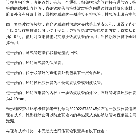
设在直钢管内，直钢管外开有若干个通孔，相邻联箱之间连接有通气管，
管的两端伸出直钢管，直钢管端头与换热波纹管之间通过锥形硅胶套密封
胶套外套有环形卡箍，最外端联箱的一侧连接有排气管，排气管上设有排
由于换热波纹管较软，在穿过联箱时很难对齐端盖上的安装孔，设置了直
可以直接往里推送即可，便于安装，更换换热波纹管也更加方便，直接从
抽出即可。使用时直钢管也能支撑换热波纹管的作用，当换热波纹管下垂
撑作用。
进一步的，通气管连接在联箱端盖的上部。
进一步的，所述通气管为保温管。
进一步的，位于联箱外的直钢管外侧包裹有一层保温层。
进一步的，所述换热波纹管为不锈钢波纹管或铜波纹管。
进一步的，所述直钢管的内径大于换热波纹管的外径，直钢管与换热波纹
为4-10mm。
锥形硅胶套和环形卡箍参考专利号为2020225738345公布的一款波纹管连
现有技术。锥形硅胶套可以防止联箱内的导热液从换热波纹管与直钢管之
泄漏。
与现有技术相比，本无动力太阳能联箱装置具有以下优点：