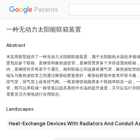
Patents
一种无动力太阳能联箱装置
Abstract
本实用新型提供了一种无动力太阳能联箱装置，属于太阳能热水器技术领
置包括多个联箱、直钢管和换热波纹管，直钢管贯穿多个并排设置的联箱
内，直钢管外开有若干个通孔，相邻联箱之间连接有通气管，换热波纹管
端头与换热波纹管之间通过锥形硅胶套密封，锥形硅胶套外套有环形卡箍
排气管，排气管上设有排气阀。一根直钢管就能将多个联箱串联在一起，
管，既可以串联成一路管道以提高系统中水温的提升速度，又可以实行并
需要灵活方便地进行合理组合。
Landscapes
Heat-Exchange Devices With Radiators And Conduit A