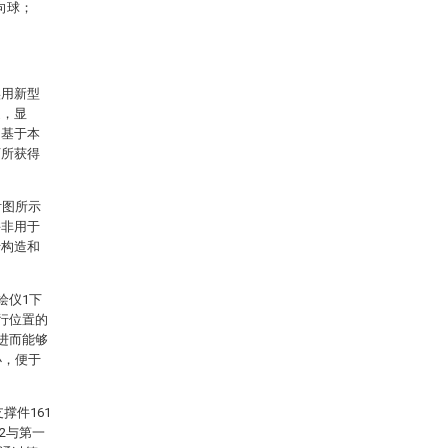
向球；
实用新型
述，显
。基于本
下所获得
附图所示
并非用于
行构造和
绘仪1下
行位置的
进而能够
小，便于
撑件161
2与第一