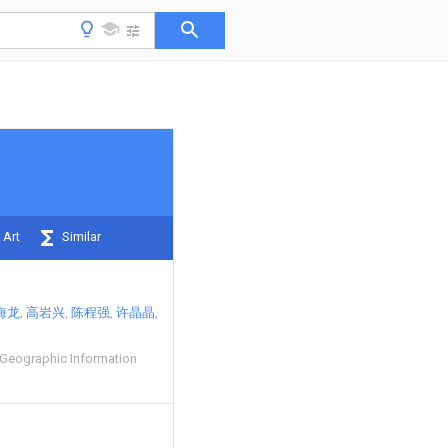
 Art
Similar
海龙
高岩兴
陈程强
许晶晶
 Geographic Information