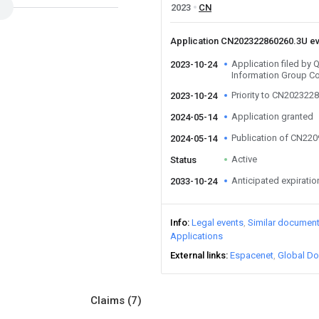
2023
CN
Application CN202322860260.3U e
Application filed by
2023-10-24
Information Group Co
Priority to CN202322
2023-10-24
Application granted
2024-05-14
Publication of CN22
2024-05-14
Active
Status
Anticipated expiratio
2033-10-24
Info
Legal events
Similar documen
Applications
External links
Espacenet
Global Do
Claims
(7)