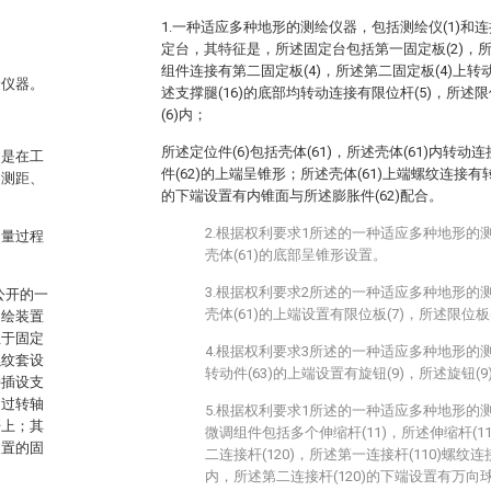
1.一种适应多种地形的测绘仪器，包括测绘仪(1)和连
定台，其特征是，所述固定台包括第一固定板(2)，所
组件连接有第二固定板(4)，所述第二固定板(4)上转
绘仪器。
述支撑腿(16)的底部均转动连接有限位杆(5)，所述限
(6)内；
所述定位件(6)包括壳体(61)，所述壳体(61)内转动
。是在工
件(62)的上端呈锥形；所述壳体(61)上端螺纹连接有转动
、测距、
的下端设置有内锥面与所述膨胀件(62)配合。
2.根据权利要求1所述的一种适应多种地形的
测量过程
壳体(61)的底部呈锥形设置。
3.根据权利要求2所述的一种适应多种地形的
所公开的一
壳体(61)的上端设置有限位板(7)，所述限位板(
测绘装置
位于固定
4.根据权利要求3所述的一种适应多种地形的
螺纹套设
转动件(63)的上端设置有旋钮(9)，所述旋钮(9
接插设支
通过转轴
5.根据权利要求1所述的一种适应多种地形的
杆上；其
微调组件包括多个伸缩杆(11)，所述伸缩杆(11
装置的固
二连接杆(120)，所述第一连接杆(110)螺纹连
内，所述第二连接杆(120)的下端设置有万向球(