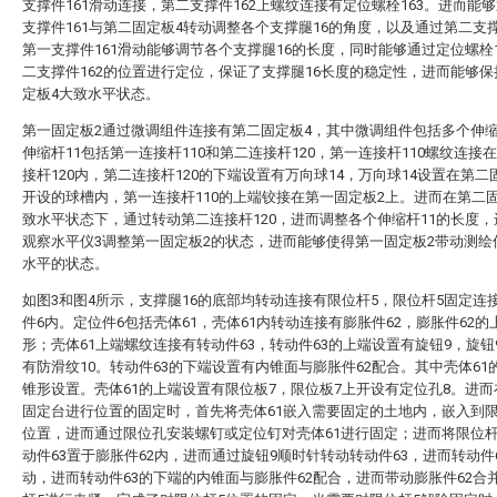
支撑件161滑动连接，第二支撑件162上螺纹连接有定位螺栓163。进而能
支撑件161与第二固定板4转动调整各个支撑腿16的角度，以及通过第二支撑
第一支撑件161滑动能够调节各个支撑腿16的长度，同时能够通过定位螺栓1
二支撑件162的位置进行定位，保证了支撑腿16长度的稳定性，进而能够
定板4大致水平状态。
第一固定板2通过微调组件连接有第二固定板4，其中微调组件包括多个伸缩
伸缩杆11包括第一连接杆110和第二连接杆120，第一连接杆110螺纹连接
接杆120内，第二连接杆120的下端设置有万向球14，万向球14设置在第二
开设的球槽内，第一连接杆110的上端铰接在第一固定板2上。进而在第二
致水平状态下，通过转动第二连接杆120，进而调整各个伸缩杆11的长度
观察水平仪3调整第一固定板2的状态，进而能够使得第一固定板2带动测绘
水平的状态。
如图3和图4所示，支撑腿16的底部均转动连接有限位杆5，限位杆5固定连
件6内。定位件6包括壳体61，壳体61内转动连接有膨胀件62，膨胀件62的
形；壳体61上端螺纹连接有转动件63，转动件63的上端设置有旋钮9，旋钮
有防滑纹10。转动件63的下端设置有内锥面与膨胀件62配合。其中壳体61
锥形设置。壳体61的上端设置有限位板7，限位板7上开设有定位孔8。进
固定台进行位置的固定时，首先将壳体61嵌入需要固定的土地内，嵌入到限
位置，进而通过限位孔安装螺钉或定位钉对壳体61进行固定；进而将限位杆
动件63置于膨胀件62内，进而通过旋钮9顺时针转动转动件63，进而转动件
动，进而转动件63的下端的内锥面与膨胀件62配合，进而带动膨胀件62合