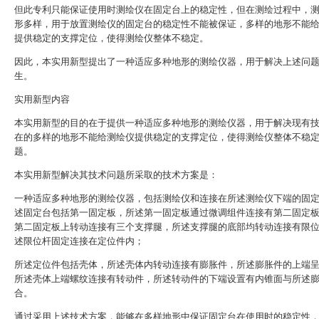
但此专利只能保证使用时测绘仪在固定台上的稳定性，但在测绘过程中，
形多样，用于放置测绘仪的固定台的稳定性不能被保证，多样的地形不能
提供稳定的支撑定位，使得测绘仪整体不稳定。
因此，本实用新型提出了一种适应多种地形的测绘仪器，用于解决上述问
生。
实用新型内容
本实用新型的目的在于提供一种适应多种地形的测绘仪器，用于解决现有
在的多样的地形不能给测绘仪提供稳定的支撑定位，使得测绘仪整体不稳
题。
本实用新型解决其技术问题所采取的技术方案是：
一种适应多种地形的测绘仪器，包括测绘仪和连接在所述测绘仪下端的固
述固定台包括第一固定板，所述第一固定板通过微调组件连接有第二固定
第二固定板上转动连接有三个支撑腿，所述支撑腿的底部均转动连接有限
述限位杆固定连接在定位件内；
所述定位件包括壳体，所述壳体内转动连接有膨胀件，所述膨胀件的上端
所述壳体上端螺纹连接有转动件，所述转动件的下端设置有内锥面与所述
合。
通过采用上述技术方案，能够在多样地形中保证固定台在使用时的稳定性