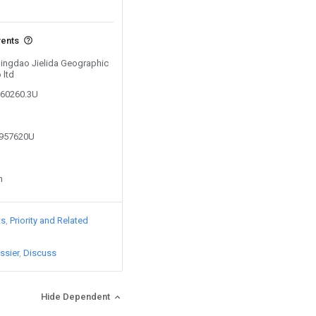
vents
 Qingdao Jielida Geographic
 ltd
860260.3U
0957620U
n
ts
Priority and Related
ssier
Discuss
Hide Dependent