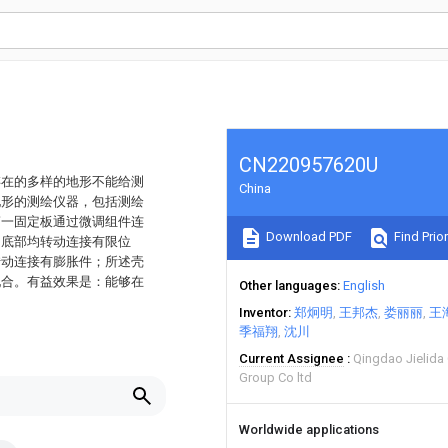
CN220957620U
存在的多样的地形不能给测
China
地形的测绘仪器，包括测绘
第一固定板通过微调组件连
Download PDF
Find Prior
的底部均转动连接有限位
转动连接有膨胀件；所述壳
配合。有益效果是：能够在
Other languages
English
Inventor
郑炯明
王邦杰
娄丽丽
王
季福翔
沈川
Current Assignee
Qingdao Jielida
Group Co ltd
Worldwide applications