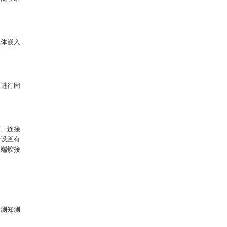
壳体嵌入
体进行固
第二连接
端设置有
上端铰接
。
时测知测