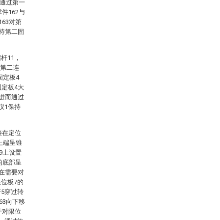
够通过第一
件162与
63对第
保持第二固
杆11，
在第二连
固定板4
固定板4大
，进而通过
仪1保持
接在定位
上端呈锥
9上设置
的底部呈
而在需要对
位板7的
5穿过转
63向下移
并对限位