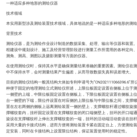
一种适应多种地形的测绘仪器
技术领域
本实用新型涉及测绘装置技术领域，具体地说的是一种适应多种地形的测
背景技术
测绘仪器，是为测绘作业设计制造的数据采集、处理、输出等仪器和装置
程建设中规划设计、施工及经营管理阶段进行测量工作所需用的各种定向
测角、测高、测图以及摄影测量等方面的仪器。
在使用测绘仪时，保持其水平是确保测量结果准确的重要因素。测绘仪在
中不保持水平，会对测量结果产生偏差，从而导致数据失真和误差增大。
目前的测绘仪结构一般其结构大体如专利申请号为“CN202111066396.6”
种便于固定的地理测绘立式测绘仪所述，上限位板固定设置在侧板上位于
一侧壁的上端，中限位板固定设置在侧板上，下限位板固定设置在侧板上
台一侧壁的下端，限位件设置在对应侧的上限位板与中限位板之间，支撑
置在左右两侧的侧板上远离测绘装置一侧的壁上，支撑螺纹杆通过螺纹旋
撑螺纹套内，挂杆固定设置在支撑螺纹套的闭口端侧壁上，挂环的开口端
旋设在支撑螺纹杆上伸出支撑螺纹套的一端，挂环的活动端活动套设在挂
采用大量的卡接式结构，进而方便将测绘装置卡紧在固定台上，方便测绘
定安装，同时在卡接结构上设置限位结构，保证装置使用时的稳定性。