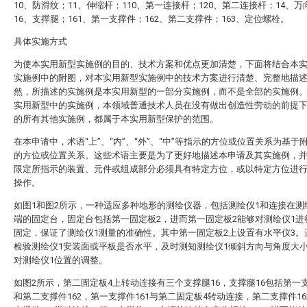
10、防滑纹；11、伸缩杆；110、第一连接杆；120、第二连接杆；14、万
16、支撑腿；161、第一支撑件；162、第二支撑件；163、定位螺栓。
具体实施方式
为使本实用新型实施例的目的、技术方案和优点更加清楚，下面将结合本
实施例中的附图，对本实用新型实施例中的技术方案进行清楚、完整地描
然，所描述的实施例是本实用新型的一部分实施例，而不是全部的实施例
实用新型中的实施例，本领域普通技术人员在没有做出创造性劳动的前提
的所有其他实施例，都属于本实用新型保护的范围。
在本申请中，术语“上”、“内”、“外”、“中”等指示的方位或位置关系为基于
的方位或位置关系。这些术语主要是为了更好地描述本申请及其实施例，
限定所指示的装置、元件或组成部分必须具有特定方位，或以特定方位进
操作。
如图1和图2所示，一种适应多种地形的测绘仪器，包括测绘仪1和连接在测
端的固定台，固定台包括第一固定板2，进而第一固定板2能够对测绘仪1进
固定，保证了测绘仪1测量的准确性。其中第一固定板2上设置有水平仪3。
检验测绘仪1安装面或平板是否水平，及时测知测绘仪1倾斜方向与角度大
对测绘仪1位置的调整。
如图2所示，第二固定板4上转动连接有三个支撑腿16，支撑腿16包括第一支
和第二支撑件162，第一支撑件161与第二固定板4转动连接，第二支撑件16