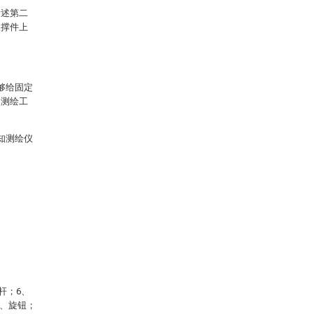
所述第二
支撑件上
够给固定
了测绘工
知测绘仪
杆；6、
9、旋钮；