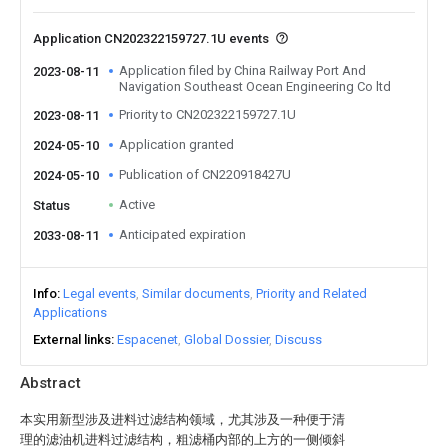
Application CN202322159727.1U events
Application filed by China Railway Port And
2023-08-11
Navigation Southeast Ocean Engineering Co ltd
Priority to CN202322159727.1U
2023-08-11
Application granted
2024-05-10
Publication of CN220918427U
2024-05-10
Active
Status
Anticipated expiration
2033-08-11
Info
Legal events
Similar documents
Priority and Related
Applications
External links
Espacenet
Global Dossier
Discuss
Abstract
本实用新型涉及进料过滤结构领域，尤其涉及一种便于清
理的滤油机进料过滤结构，粗滤桶内部的上方的一侧倾斜