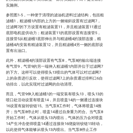
实施例。
参照图1-5，一种便于清理的滤油机进料过滤结构，包括粗
滤桶1，粗滤桶1内部的上方的一侧倾斜设置有过滤网7，
过滤网7的下方设置有粗滤装置11，并且粗滤装置11通过
底部电机提供动力；粗滤装置11的底部设置有连接管5，
连接管5从粗滤桶1底部伸出并与精滤桶4的顶部连接，精
滤桶4内安装有精滤装置12，并且精滤桶4另一侧的底部设
置有出油口。
此外，精滤桶4的顶部设置有气泵8，气泵8的输出端连接
有气管9，气管9的另一端伸入粗滤桶1内部并位于过滤网7
的下方。这样可以使得喷头13喷出的气体可以对过滤网7
上的杂质进行反吹，使得过滤网7上的杂质通过排料口6自
动排出，以此实现对过滤网的自动清理。
而且，气管9伸入粗滤桶1的一端安装有喷头13，喷头13的
喷口处活动设置有喷盖14，并且喷盖14的一侧通过连接块
16设置有旋转铰链15。当气泵8工作时，气体将喷盖14推
开；当气泵8停止时，喷盖14通过自身重力闭合。当气泵8
开始工作时，气体从喷头13内喷出，气体的压力会对喷盖
14产生冲击使得喷盖14通过连接块16绕旋转铰链15转动，
以此使得气体能够从喷头13内喷出。当气泵8停止工作