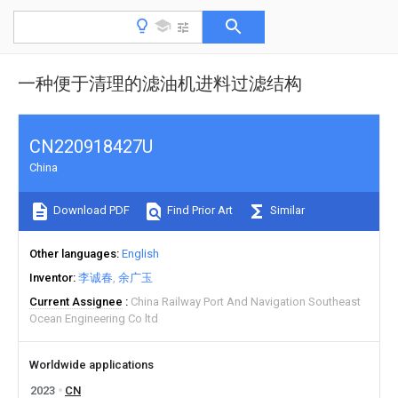
一种便于清理的滤油机进料过滤结构
CN220918427U
China
Download PDF
Find Prior Art
Similar
Other languages
English
Inventor
李诚春
余广玉
Current Assignee
China Railway Port And Navigation Southeast
Ocean Engineering Co ltd
Worldwide applications
2023
CN