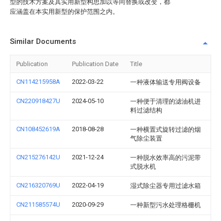
型的技术方案及其实用新型构思加以等同替换或改变，都
应涵盖在本实用新型的保护范围之内。
Similar Documents
Publication
Publication Date
Title
CN114215958A
2022-03-22
一种液体输送专用阀设备
CN220918427U
2024-05-10
一种便于清理的滤油机进
料过滤结构
CN108452619A
2018-08-28
一种横置式旋转过滤的烟
气除尘装置
CN215276142U
2021-12-24
一种脱水效率高的污泥带
式脱水机
CN216320769U
2022-04-19
湿式除尘器专用过滤水箱
CN211585574U
2020-09-29
一种新型污水处理格栅机