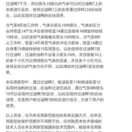
过滤网7下方，所以喷头13喷出的气体可以对过滤网7上的
杂质进行反吹，使得过滤网7上的杂质通过排料口6自动排
出，以此实现对过滤网的自动清理。
当气泵8开始工作时，气体从喷头13内喷出，气体的压力
会对喷盖14产生冲击使得喷盖14通过连接块16绕旋转铰链
15转动，以此使得气体能够从喷头13内喷出。当气泵8停
止工作时，喷盖14不再受气体的冲击力影响，喷盖14通过
自身重力绕旋转铰链15实现复位。以此使得在过滤网7进
行过滤时，过滤的油料不会落入喷头13内。并且喷板10上
的多个小孔可以增强喷出气体的流速，并且多个小孔可以
使得反吹出的气体方向不同，以此增加对过滤网7反吹的效
果。
本实用新型中，通过过滤网7、粗滤装置11和精滤装置12
实现对油料的过滤，在油料过滤完成后，通过气泵8和喷头
13可以实现对过滤网7的反吹，以此实现对过滤网7的自动
清理，无需用户将过滤网7拆卸后进行清洁，方便了用户的
使用。
以上所述，仅为本实用新型较佳的具体实施方式，但本实
用新型的保护范围并不局限于此，任何熟悉本技术领域的
技术人员在本实用新型揭露的技术范围内，根据本实用新