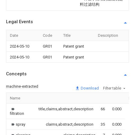
料过滤结构
Legal Events
Date
Code
Title
Description
2024-05-10
GR01
Patent grant
2024-05-10
GR01
Patent grant
Concepts
machine-extracted
Download
Filter table
Name
Im
title,claims,abstract,description
66
0.000
filtration
spray
claims,abstract,description
35
0.000