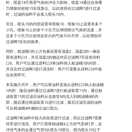
时，喷盖14不再受气体的冲击力影响，喷盖14通过自身重
力绕旋转铰链15实现复位。以此使得在过滤网7进行过滤
时，过滤的油料不会落入喷头13内。
并且，喷头13的内部设置有喷板10，喷板10上设置有多个
小孔。喷板10上的多个小孔可以增强喷出气体的流速，并
且多个小孔可以使得反吹出的气体方向不同，以此增加对
过滤网7反吹的效果。
同时，粗滤桶1的上方包裹设置有顶盖2，顶盖2的一侧设
置有进料口3，并且顶盖2的侧边对应过滤网7开设有排料
口6。用户可以通过进料口3将油料倒入粗滤桶1的内部，
并且在对过滤网7进行清洗时，用户只需要从排料口6中接
住杂质即可。
本实施方式中，用户可以将油料直接从进料口2倒入粗滤桶
1内部，随后油料通过过滤网7进行粗滤装置11内，通过粗
滤装置11的过滤后油料从连接管5内流入到精滤桶4的内
部，随后通过精滤装置12进行过滤，最后过滤完成的油料
可从精滤桶4外侧的出油口取出。
过滤网7将油料中较大的杂质进行过滤，所以过滤网7需要
经常进行清洗。用户只需将精滤桶4上方的气泵8打开，反
冲洗气体则会通过气管9从喷头13喷出。因为喷头13位于