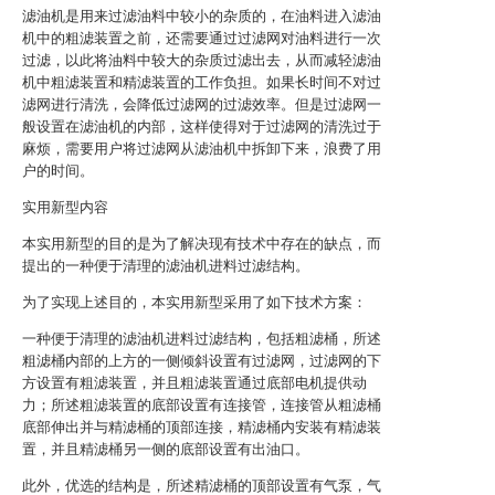
滤油机是用来过滤油料中较小的杂质的，在油料进入滤油
机中的粗滤装置之前，还需要通过过滤网对油料进行一次
过滤，以此将油料中较大的杂质过滤出去，从而减轻滤油
机中粗滤装置和精滤装置的工作负担。如果长时间不对过
滤网进行清洗，会降低过滤网的过滤效率。但是过滤网一
般设置在滤油机的内部，这样使得对于过滤网的清洗过于
麻烦，需要用户将过滤网从滤油机中拆卸下来，浪费了用
户的时间。
实用新型内容
本实用新型的目的是为了解决现有技术中存在的缺点，而
提出的一种便于清理的滤油机进料过滤结构。
为了实现上述目的，本实用新型采用了如下技术方案：
一种便于清理的滤油机进料过滤结构，包括粗滤桶，所述
粗滤桶内部的上方的一侧倾斜设置有过滤网，过滤网的下
方设置有粗滤装置，并且粗滤装置通过底部电机提供动
力；所述粗滤装置的底部设置有连接管，连接管从粗滤桶
底部伸出并与精滤桶的顶部连接，精滤桶内安装有精滤装
置，并且精滤桶另一侧的底部设置有出油口。
此外，优选的结构是，所述精滤桶的顶部设置有气泵，气