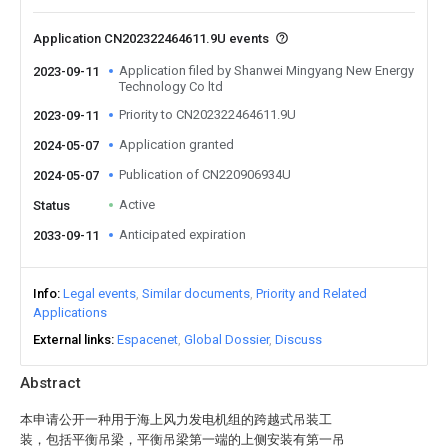
Application CN202322464611.9U events
Application filed by Shanwei Mingyang New Energy
2023-09-11
Technology Co ltd
Priority to CN202322464611.9U
2023-09-11
Application granted
2024-05-07
Publication of CN220906934U
2024-05-07
Active
Status
Anticipated expiration
2033-09-11
Info
Legal events
Similar documents
Priority and Related
Applications
External links
Espacenet
Global Dossier
Discuss
Abstract
本申请公开一种用于海上风力发电机组的跨越式吊装工
装，包括平衡吊梁，平衡吊梁第一端的上侧安装有第一吊