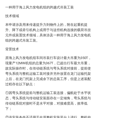
一种用于海上风力发电机组的跨越式吊装工装
技术领域
本申请涉及用来传递提升力到物件上的，附在起重机提
升、降下或牵引机构上或用于与这些机构连接的载荷吊挂
元件或装置技术领域，具体涉及一种用于海上风力发电机
组的跨越式吊装工装。
背景技术
原海上风力发电机组车间吊装行车设计最大吊重为350T，
现量产12MW机组的总量为367T，已超出行车最大吊重，
故实际操作时，在传动链系统与弯头系统对接前，提前使
弯头系统与整机运输工装对接并另外放置在龙门运输托架
上后，在龙门托架上完成余下的总装工序，但是上述装配
过程存在以下缺点：
①因弯头系统提前与整机运输工装连接，偏航处于水平状
态，弯头系统与传动链安装面存在一定倾角，弯头系统与
传动链系统对接时不是水平对接，对接难度高，效率低
下；
②该安装条件不适用于在原整机安装平台上进行，整机的