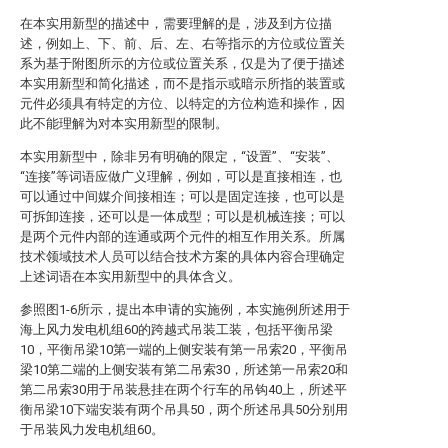
在本实用新型的描述中，需要理解的是，涉及到方位描
述，例如上、下、前、后、左、右等指示的方位或位置关
系为基于附图所示的方位或位置关系，仅是为了便于描述
本实用新型和简化描述，而不是指示或暗示所指的装置或
元件必须具有特定的方位、以特定的方位构造和操作，因
此不能理解为对本实用新型的限制。
本实用新型中，除非另有明确的限定，“设置”、“安装”、
“连接”等词语应做广义理解，例如，可以是直接相连，也
可以通过中间媒介间接相连；可以是固定连接，也可以是
可拆卸连接，还可以是一体成型；可以是机械连接；可以
是两个元件内部的连通或两个元件的相互作用关系。所属
技术领域技术人员可以结合技术方案的具体内容合理确定
上述词语在本实用新型中的具体含义。
参照图1-6所示，提出本申请的实施例，本实施例所述用于
海上风力发电机组60的跨越式吊装工装，包括平衡吊梁
10，平衡吊梁10第一端的上侧安装有第一吊索20，平衡吊
梁10第二端的上侧安装有第二吊索30，所述第一吊索20和
第二吊索30用于吊装悬挂在两个行车的吊钩40上，所述平
衡吊梁10下端安装有两个吊具50，两个所述吊具50分别用
于吊装风力发电机组60。