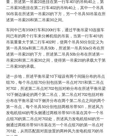
量，所述第一吊索20悬挂在第一行车401的吊钩40上，第
二吊索30悬挂在第二行车402的吊钩40上，其中一个吊具
50吊装在所述第一吊索20的下方，另一个吊具50吊装在所
述第一吊索20和第二吊索30之间。
车间中已有350t行车和200t行车，通过平衡吊梁10连接车
间已有的两个行车来分摊机组的吊装，当第一行车401的
吊装重量大于第二行车402时，使两个吊具50分别定义为
第一吊具50a和第二吊具50b，所述第一吊具50a分布在所
述第一吊索20的下方，所述第二吊具50b分布在所述第一
吊索20和第二吊索30之间，使得第一吊索20的承载大于第
二吊索30的承载。
进一步地，所述平衡吊梁10下端设有两个间隔分布的吊点
组70，每个吊点组70分别包括第一吊点对701和第二吊点
对702，所述第二吊点对702包括对称分布在所述平衡吊梁
10下侧边缘处的两个第二吊点，第二吊点对702包括对称
分布在平衡吊梁10下侧并分布在两个第二吊点之间的两个
第一吊点，每个吊具50分别包括两根吊带501，所述风力
发电机组60的弯头侧通过两根吊带501吊装在其中一个吊
点组70的第二吊点对702处，所述风力发电机组60的另一
侧通过两根吊带501吊装在另一个吊点组70的第一吊点对
701处，从而匹配面对面放置的两种风力发电机组70的吊