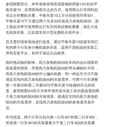
参照附图所示，本申请将使用高强度钢材焊接12m长的平
衡吊梁10，采用双钩双吊点的方式，使用两台行车同时起
吊以分担整机吊重，平衡吊梁10上方分别使用吊带501，
平衡吊梁10下方通过两个吊具50吊装风力发电机组60，该
工装起吊即可使用两台行车共同承担整机重量，满足大兆
瓦机组吊装，以实现车间大型化整机吊装作业；
且无需对现有场地进行改造，通过平衡吊梁10连接车间已
有的两个行车来分摊机组的吊装，适用于原机组的安装工
序和安装平台，有利于保证出品效率。
因对拖试验的影响，风力发电机组60在车间内会出现面对
面放置的情形，导致风力发电机组60的弯头侧朝向不同，
而风力发电机组60的中心偏向机舱，同一种起吊方式不能
满足车间内风力发电机组60的吊装需求，可两个行车调整
第一吊索20和第二吊索30与平衡吊梁10连接的吊点的高
度，参照附图4-6所示为本申请所述吊装工装对面放置的两
个风力发电机组60的吊装情形，能满足车间内风力发电机
组60的吊装需求，实现风力发电机组60的多角度吊装作
业。
作为优选，两个行车分别为第一行车401和第二行车402，
所述第一行车401的吊装重量大于第二行车402的吊装重