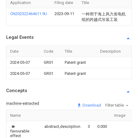
Application
Filing date
Title
CN202322464611.9U
2023-09-11
一种用于海上风力发电机
组的跨越式吊装工装
Legal Events
Date
Code
Title
Description
2024-05-07
GR01
Patent grant
2024-05-07
GR01
Patent grant
Concepts
machine-extracted
Download
Filter table
Name
Image
Se
abstract,description
3
0.000
favourable
effect