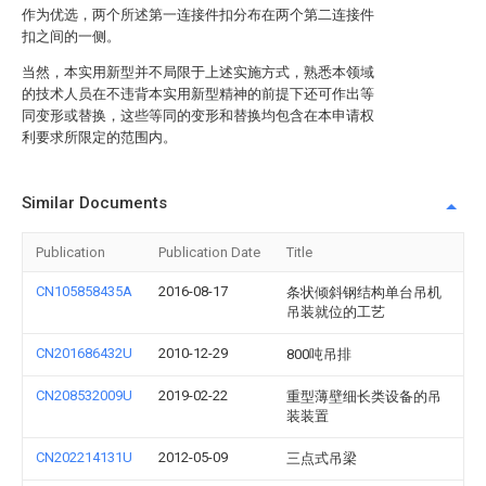
作为优选，两个所述第一连接件扣分布在两个第二连接件
扣之间的一侧。
当然，本实用新型并不局限于上述实施方式，熟悉本领域
的技术人员在不违背本实用新型精神的前提下还可作出等
同变形或替换，这些等同的变形和替换均包含在本申请权
利要求所限定的范围内。
Similar Documents
Publication
Publication Date
Title
CN105858435A
2016-08-17
条状倾斜钢结构单台吊机
吊装就位的工艺
CN201686432U
2010-12-29
800吨吊排
CN208532009U
2019-02-22
重型薄壁细长类设备的吊
装装置
CN202214131U
2012-05-09
三点式吊梁