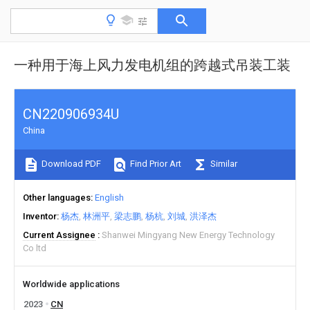
一种用于海上风力发电机组的跨越式吊装工装
CN220906934U
China
Download PDF
Find Prior Art
Similar
Other languages
English
Inventor
杨杰
林洲平
梁志鹏
杨杭
刘城
洪泽杰
Current Assignee
Shanwei Mingyang New Energy Technology
Co ltd
Worldwide applications
2023
CN