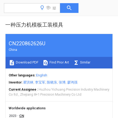
一种压力机模板工装模具
CN220862626U
China
Download PDF
Find Prior Art
Similar
Other languages
English
Inventor
瞿洪林
李宝军
陈晓东
张博
廖鸿强
Current Assignee
Huzhou Yichuang Precision Industry Machinery
Co ltd
Zhejiang 8+1 Precision Machinery Co Ltd
Worldwide applications
2023
CN