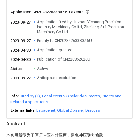
Application CN202322633807.6U events
Application filed by Huzhou Yichuang Precision
2023-09-27
Industry Machinery Co ltd, Zhejiang 8+1 Precision
Machinery Co Ltd
Priority to CN202322633807.6U
2023-09-27
Application granted
2024-04-30
Publication of CN220862626U
2024-04-30
Active
Status
Anticipated expiration
2033-09-27
Info
Cited by (1)
Legal events
Similar documents
Priority and
Related Applications
External links
Espacenet
Global Dossier
Discuss
Abstract
本实用新型为了保证冲压的对应度，避免冲压受力偏载，