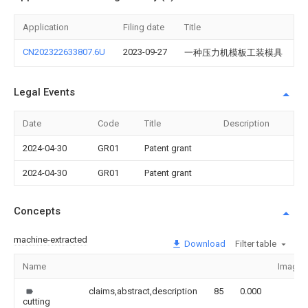
Application
Filing date
Title
CN202322633807.6U
2023-09-27
一种压力机模板工装模具
Legal Events
Date
Code
Title
Description
2024-04-30
GR01
Patent grant
2024-04-30
GR01
Patent grant
Concepts
machine-extracted
Download
Filter table
Name
Image
claims,abstract,description
85
0.000
cutting