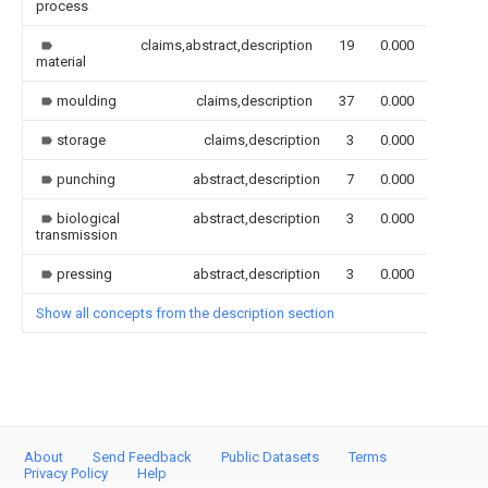
process
claims,abstract,description
19
0.000
material
moulding
claims,description
37
0.000
storage
claims,description
3
0.000
punching
abstract,description
7
0.000
biological
abstract,description
3
0.000
transmission
pressing
abstract,description
3
0.000
Show all concepts from the description section
About
Send Feedback
Public Datasets
Terms
Privacy Policy
Help