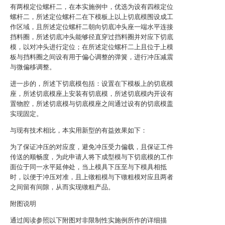
有两根定位螺杆二，在本实施例中，优选为设有四根定位
螺杆二，所述定位螺杆二在下模板上以上切底模围设成工
作区域，且所述定位螺杆二朝向切底冲头座一端水平连接
挡料圈，所述切底冲头能够径直穿过挡料圈并对应下切底
模，以对冲头进行定位；在所述定位螺杆二上且位于上模
板与挡料圈之间设有用于偏心调整的弹簧，进行冲压减震
与微偏移调整。
进一步的，所述下切底模包括：设置在下模板上的切底模
座，所述切底模座上安装有切底模，所述切底模内开设有
置物腔，所述切底模与切底模座之间通过设有的切底模盖
实现固定。
与现有技术相比，本实用新型的有益效果如下：
为了保证冲压的对应度，避免冲压受力偏载，且保证工件
传送的顺畅度，为此申请人将下成型模与下切底模的工作
面位于同一水平延伸处，当上模具下压至与下模具相抵
时，以便于冲压对准，且上镦粗模与下镦粗模对应且两者
之间留有间隙，从而实现镦粗产品。
附图说明
通过阅读参照以下附图对非限制性实施例所作的详细描