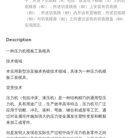
于，所述下切底模（8）包括：设置在下模板（5）上的切
底模座（82），所述切底模座（82）上安装有切底模
（83），所述切底模（83）内开设有置物腔，所述切底模
（83）与切底模座（82）之间通过设有的切底模盖（84）
实现固定。
Description
一种压力机模板工装模具
技术领域
本实用新型涉及轴承热锻技术领域，具体为一种压力机模
板工装模具。
背景技术
压力机（包括冲床、液压机）是一种结构精巧的通用型压
力机。具有用途广泛，生产效率高等特点，压力机可广泛
应用于切断、冲孔、落料、弯曲、铆合和成形等工艺。通
过对金属坯件施加强大的压力使金属发生塑性变形和断裂
来加工成零件。
但是发明人发现在实际生产过程中由于压力机各零件之间