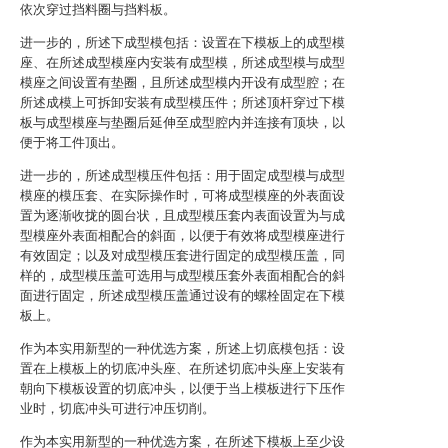
依次穿过挡料圈与挡料板。
进一步的，所述下成型模包括：设置在下模板上的成型模
座、在所述成型模座内安装有成型模，所述成型模与成型
模座之间设置有垫圈，且所述成型模内开设有成型腔；在
所述成模上可拆卸安装有成型模压件；所述顶杆穿过下模
板与成型模座与垫圈后延伸至成型腔内并连接有顶块，以
便于将工件顶出。
进一步的，所述成型模压件包括：用于固定成型模与成型
模座的模压套、在实际操作时，可将成型模座的外表面设
置为逐渐收拢的圆台状，且成型模压套内表面设置为与成
型模座外表面相配合的斜面，以便于有效将成型模座进行
有效固定；以及对成型模压套进行固定的成型模压盖，同
样的，成型模压盖可选用与成型模压套外表面相配合的斜
面进行固定，所述成型模压盖通过设有的螺栓固定在下模
板上。
作为本实用新型的一种优选方案，所述上切底模包括：设
置在上模板上的切底冲头座、在所述切底冲头座上安装有
朝向下模板设置的切底冲头，以便于当上模板进行下压作
业时，切底冲头可进行冲压切削。
作为本实用新型的一种优选方案，在所述下模板上至少设