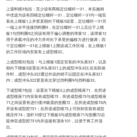
上退料模3包括：至少设有两根定位螺杆一31，本实施例
中优选为设有四根定位螺杆一31，定位螺杆一31均一端安
装在上模板1上并竖直朝向下模板5设置，定位螺杆一31另
一端上水平连接挡料圈9，在定位螺杆一31上且位于上模
板1与挡料圈9之间设有用于偏心调整的弹簧12，该弹簧12
用于承载冲压的冲力并对向下承受的偏移力进行微调；四
个定位螺杆一31在上模板1上围设成工作区域，在上模板1
的工作区域内安装有上成型模32。
上成型模32包括：与上模板1固定安装的冲头座321，以及
朝向下模板5设置在冲头座321上的成型冲头322,在实际操
作时，成型冲头322通过外设的销子以固定在冲头座321
内；成型冲头322竖直依次穿过挡料圈9与挡料板33。
下成型模7包括：设置在下模板5上的成型模座71、在所述
成型模座71内安装有成型模73，所述成型模73与成型模座
71之间设置有进行缓冲吸震的垫圈72，且所述成型模73内
开设有成型腔731；在所述成型模73上可拆卸安装有成型
模压件74；顶杆10穿过下模板5与成型模座71与垫圈72后
延伸至成型腔731内并连接有顶块101，以便于将工件顶
出。