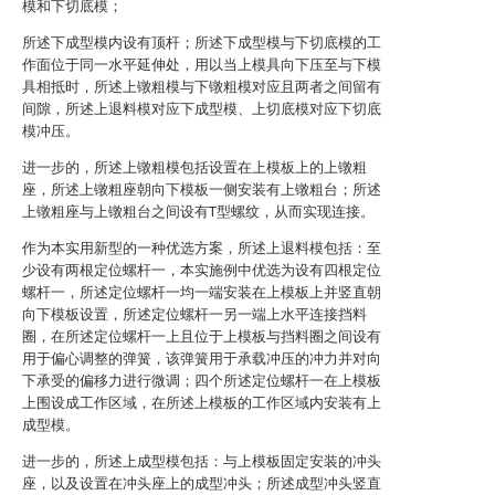
模和下切底模；
所述下成型模内设有顶杆；所述下成型模与下切底模的工
作面位于同一水平延伸处，用以当上模具向下压至与下模
具相抵时，所述上镦粗模与下镦粗模对应且两者之间留有
间隙，所述上退料模对应下成型模、上切底模对应下切底
模冲压。
进一步的，所述上镦粗模包括设置在上模板上的上镦粗
座，所述上镦粗座朝向下模板一侧安装有上镦粗台；所述
上镦粗座与上镦粗台之间设有T型螺纹，从而实现连接。
作为本实用新型的一种优选方案，所述上退料模包括：至
少设有两根定位螺杆一，本实施例中优选为设有四根定位
螺杆一，所述定位螺杆一均一端安装在上模板上并竖直朝
向下模板设置，所述定位螺杆一另一端上水平连接挡料
圈，在所述定位螺杆一上且位于上模板与挡料圈之间设有
用于偏心调整的弹簧，该弹簧用于承载冲压的冲力并对向
下承受的偏移力进行微调；四个所述定位螺杆一在上模板
上围设成工作区域，在所述上模板的工作区域内安装有上
成型模。
进一步的，所述上成型模包括：与上模板固定安装的冲头
座，以及设置在冲头座上的成型冲头；所述成型冲头竖直