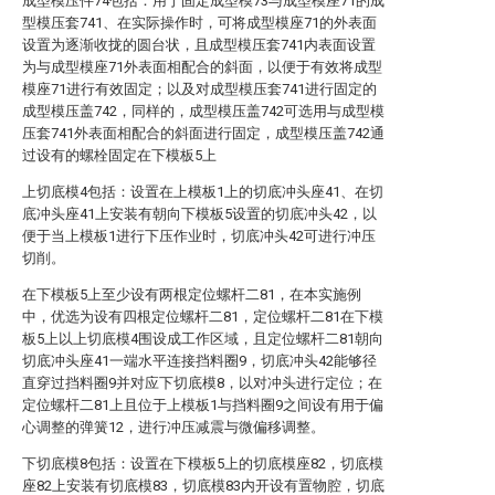
成型模压件74包括：用于固定成型模73与成型模座71的成
型模压套741、在实际操作时，可将成型模座71的外表面
设置为逐渐收拢的圆台状，且成型模压套741内表面设置
为与成型模座71外表面相配合的斜面，以便于有效将成型
模座71进行有效固定；以及对成型模压套741进行固定的
成型模压盖742，同样的，成型模压盖742可选用与成型模
压套741外表面相配合的斜面进行固定，成型模压盖742通
过设有的螺栓固定在下模板5上
上切底模4包括：设置在上模板1上的切底冲头座41、在切
底冲头座41上安装有朝向下模板5设置的切底冲头42，以
便于当上模板1进行下压作业时，切底冲头42可进行冲压
切削。
在下模板5上至少设有两根定位螺杆二81，在本实施例
中，优选为设有四根定位螺杆二81，定位螺杆二81在下模
板5上以上切底模4围设成工作区域，且定位螺杆二81朝向
切底冲头座41一端水平连接挡料圈9，切底冲头42能够径
直穿过挡料圈9并对应下切底模8，以对冲头进行定位；在
定位螺杆二81上且位于上模板1与挡料圈9之间设有用于偏
心调整的弹簧12，进行冲压减震与微偏移调整。
下切底模8包括：设置在下模板5上的切底模座82，切底模
座82上安装有切底模83，切底模83内开设有置物腔，切底