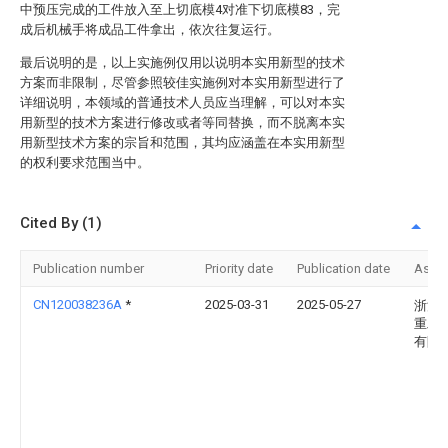
中预压完成的工件放入至上切底模4对准下切底模83，完
成后机械手将成品工件拿出，依次往复运行。
最后说明的是，以上实施例仅用以说明本实用新型的技术
方案而非限制，尽管参照较佳实施例对本实用新型进行了
详细说明，本领域的普通技术人员应当理解，可以对本实
用新型的技术方案进行修改或者等同替换，而不脱离本实
用新型技术方案的宗旨和范围，其均应涵盖在本实用新型
的权利要求范围当中。
Cited By (1)
Publication number
Priority date
Publication date
Assi
CN120038236A
*
2025-03-31
2025-05-27
浙江
重工
有限