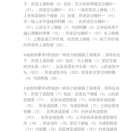
于，所述上退料模（3）包括：至少设有两根定位螺杆一
（31），所述定位螺杆一（31）一端安装在上模板（1）
上并竖直朝向下模板（5）设置，所述定位螺杆一（31）
另一端上水平连接挡料圈（9），在所述定位螺杆一
（31）上且位于上模板（1）与挡料圈（9）之间设有用于
偏心调整的弹簧（12）；所述定位螺杆一（31）在上模板
（1）上围设成工作区域，在所述上模板（1）的工作区域
内安装有上成型模（32）。
4.如权利要求3所述的一种压力机模板工装模具 ，其特征在
于，所述上成型模（32）包括：与上模板（1）固定安装
的冲头座（321），以及设置在冲头座（321）上的成型冲
头（322）；所述成型冲头（322）竖直依次穿过挡料圈
（9）与挡料板（33）。
5.如权利要求4所述的一种压力机模板工装模具，其特征在
于，所述下成型模（7）包括：设置在下模板（5）上的成
型模座（71）、在所述成型模座（71）内安装有成型模
（73），所述成型模（73）与成型模座（71）之间设置有
垫圈（72），且所述成型模（73）内开设有成型腔
（731）；在所述成型模（73）上可拆卸安装有成型模压
件（74）；所述顶杆（10）穿过下模板（5）与成型模座
（71）与垫圈（72）后延伸至成型腔（731）内并连接有