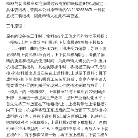
模83与切底模座82之间通过设有的切底模盖84实现固定，
具体该结构可查阅本公司原申请的CN219253867U一种切
底模工装结构，因此申请人在此不再赘述。
工作原理：
原有的设备在工作时，物料在3个工位之间的移动不顺畅；
下模板5上的下成型冲孔模7和下切底模8在整块下模板5
上，工作时，曲柄连杆压力机上滑块受力偏载，导致下切
底模8与上切底模4压合时，上下切底模8偏心，降低了物
料的质量和模具的使用时间，为此申请人研发的一种压力
机模板工装模具，其在实际操作时，将模板工装中下成型
模7的挡料板改进成安装在上退料模3上以便于退料；且下
成型模7和下切底模8模具工装装配好后，高度齐平申请人
需要通过外置的机械手实现对工件的依次夹取与放置，且
上模具上的上镦粗模2、上镦粗座21与上锻粗台22做同步
升降，从而进一步提高生产效率，提升产业自动化水平；
首先先将工件放置在下镦粗模6上，上模具带动上镦粗模2
向下作业，机械手将预压完成后的工件放置于下成型模7的
成型腔731内，并在下镦粗模6上放入新的工件，以使得上
镦粗模2对准下镦粗模6，上退料模3对准下成型模7，再由
机械手冲压成型的工件从下成型模7中拿出，再放入至下切
底模8中，前序步骤保持一致，再下压上模具，下切底模8