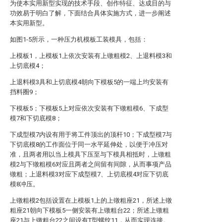
为使本实用新型实现的技术手段、创作特征、达成目的与
功效易于明白了解，下面结合具体实施方式，进一步阐述
本实用新型。
如图1-5所示，一种压力机模板工装模具，包括：
上模板1，上模板1上依次安装有上镦粗模2、上退料模3和
上切底模4；
上退料模3具和上切底模4朝向下模板5的一端上均安装有
挡料圈9；
下模板5；下模板5上对应依次安装有下镦粗模6、下成型
模7和下切底模8；
下成型模7内设有用于将工件顶出的顶杆10；下成型模7与
下切底模8的工作面位于同一水平延伸处，以便于冲压对
准，且两者用以当上模具下压至与下模具相抵时，上镦粗
模2与下镦粗模6对应且两者之间留有间隙，从而事项产品
镦粗；上退料模3对应下成型模7、上切底模4对应下切底
模8冲压。
上镦粗模2包括设置在上模板1上的上镦粗座21，所述上镦
粗座21朝向下模板5一侧安装有上镦粗台22；所述上镦粗
座21与上镦粗台22之间设有T型螺纹11，从而实现连接。