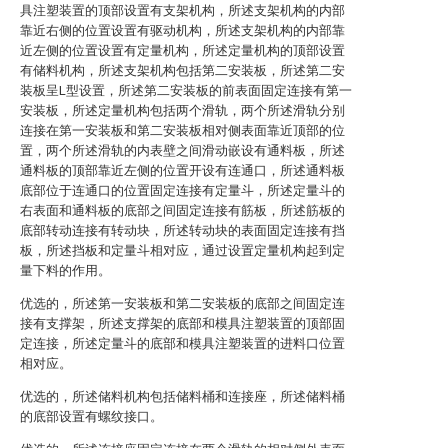
具注塑装置的顶部设置有支架机构，所述支架机构的内部
靠近右侧的位置设置有驱动机构，所述支架机构的内部靠
近左侧的位置设置有定量机构，所述定量机构的顶部设置
有储料机构，所述支架机构包括第二安装板，所述第二安
装板呈L型设置，所述第二安装板的前表面固定连接有第一
安装板，所述定量机构包括两个滑轨，两个所述滑轨分别
连接在第一安装板和第二安装板相对侧表面靠近顶部的位
置，两个所述滑轨的内表壁之间滑动嵌设有通料板，所述
通料板的顶部靠近左侧的位置开设有连通口，所述通料板
底部位于连通口的位置固定连接有定量斗，所述定量斗的
右表面和通料板的底部之间固定连接有筋板，所述筋板的
底部转动连接有转动块，所述转动块的表面固定连接有挡
板，所述挡板和定量斗相对应，通过设置定量机构起到定
量下料的作用。
优选的，所述第一安装板和第二安装板的底部之间固定连
接有支撑架，所述支撑架的底部和模具注塑装置的顶部固
定连接，所述定量斗的底部和模具注塑装置的进料口位置
相对应。
优选的，所述储料机构包括储料桶和连接座，所述储料桶
的底部设置有螺纹接口。