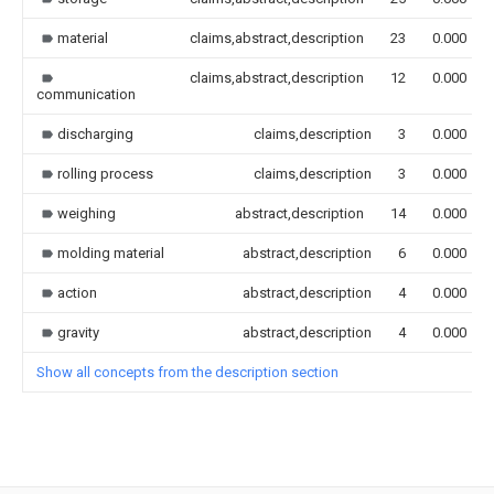
material
claims,abstract,description
23
0.000
claims,abstract,description
12
0.000
communication
discharging
claims,description
3
0.000
rolling process
claims,description
3
0.000
weighing
abstract,description
14
0.000
molding material
abstract,description
6
0.000
action
abstract,description
4
0.000
gravity
abstract,description
4
0.000
Show all concepts from the description section