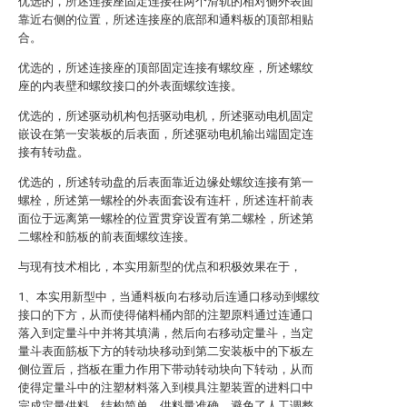
优选的，所述连接座固定连接在两个滑轨的相对侧外表面
靠近右侧的位置，所述连接座的底部和通料板的顶部相贴
合。
优选的，所述连接座的顶部固定连接有螺纹座，所述螺纹
座的内表壁和螺纹接口的外表面螺纹连接。
优选的，所述驱动机构包括驱动电机，所述驱动电机固定
嵌设在第一安装板的后表面，所述驱动电机输出端固定连
接有转动盘。
优选的，所述转动盘的后表面靠近边缘处螺纹连接有第一
螺栓，所述第一螺栓的外表面套设有连杆，所述连杆前表
面位于远离第一螺栓的位置贯穿设置有第二螺栓，所述第
二螺栓和筋板的前表面螺纹连接。
与现有技术相比，本实用新型的优点和积极效果在于，
1、本实用新型中，当通料板向右移动后连通口移动到螺纹
接口的下方，从而使得储料桶内部的注塑原料通过连通口
落入到定量斗中并将其填满，然后向右移动定量斗，当定
量斗表面筋板下方的转动块移动到第二安装板中的下板左
侧位置后，挡板在重力作用下带动转动块向下转动，从而
使得定量斗中的注塑材料落入到模具注塑装置的进料口中
完成定量供料，结构简单，供料量准确，避免了人工调整