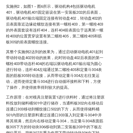
实施例2，如图1－图6所示，驱动机构4包括驱动电机
401，驱动电机401固定嵌设在第一安装板202的后表面，
驱动电机401输出端固定连接有转动盘402，转动盘402的
后表面靠近边缘处螺纹连接有第一螺栓403，第一螺栓403
的外表面套设有连杆404，连杆404前表面位于远离第一螺
栓403的位置贯穿设置有第二螺栓405，第二螺栓405和筋
板305的前表面螺纹连接。
其整个实施例2达到的效果为，通过启动驱动电机401起到
带动转动盘402转动的效果，此时转动盘402后表面的第一
螺栓403带动连杆404的右端以驱动电机401输出端为圆心
进行转动，连杆404左端通过第二螺栓405和定量斗304表
面的筋板305转动连接，从而带动定量斗304左右往复运
动，进而使得定量斗304进行自动循环接料和下料，方便
了操作，并使得效率得到较大的提高。
工作原理：在对模具注塑装置1进行供料时，通过将注塑原
料投放到储料桶501中进行储存，当通料板302向右移动后
连通口303移动到螺纹接口502的下方，从而使得储料桶
501内部的注塑原料通过连通口303落入到定量斗304中并
将其填满，然后向右移动定量斗304，当定量斗304表面筋
板305下方的转动块306移动到第二安装板203中的下板左
侧位置后，挡板307在重力作用下带动转动块306向下转