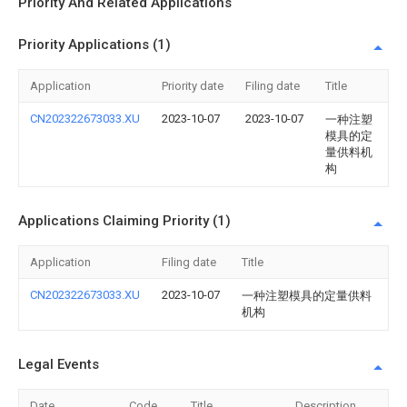
Priority And Related Applications
Priority Applications (1)
Application
Priority date
Filing date
Title
CN202322673033.XU
2023-10-07
2023-10-07
一种注塑
模具的定
量供料机
构
Applications Claiming Priority (1)
Application
Filing date
Title
CN202322673033.XU
2023-10-07
一种注塑模具的定量供料
机构
Legal Events
Date
Code
Title
Description