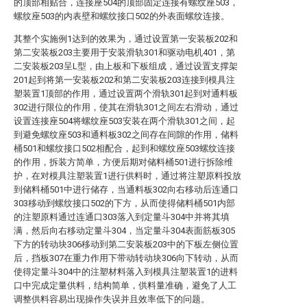
的顶部相贴合，连接座504的顶部固定连接有螺纹座503，
螺纹座503的内表壁和螺纹接口502的外表面螺纹连接。
其整个实施例1达到的效果为，通过设置第一安装板202和
第二安装板203主要用于安装滑轨301和驱动电机401，第
二安装板203呈L型，由上板和下板组成，通过设置支撑架
201起到将第一安装板202和第二安装板203连接到模具注
塑装置1顶部的作用，通过设置两个滑轨301起到对通料板
302进行限位的作用，使其在滑轨301之间左右滑动，通过
设置连接座504将螺纹座503安装在两个滑轨301之间，起
到避免螺纹座503和通料板302之间存在间隙的作用，储料
桶501和螺纹接口502相配合，起到和螺纹座503螺纹连接
的作用，拆装方简单，方便后期对储料桶501进行拆除维
护，在对模具注塑装置1进行供料时，通过将注塑原料投放
到储料桶501中进行储存，当通料板302向右移动后连通口
303移动到螺纹接口502的下方，从而使得储料桶501内部
的注塑原料通过连通口303落入到定量斗304中并将其填
满，然后向右移动定量斗304，当定量斗304表面筋板305
下方的转动块306移动到第二安装板203中的下板左侧位置
后，挡板307在重力作用下带动转动块306向下转动，从而
使得定量斗304中的注塑材料落入到模具注塑装置1的进料
口中完成定量供料，结构简单，供料量准确，避免了人工
调整供料容易出现操作失误并且效率低下的问题。