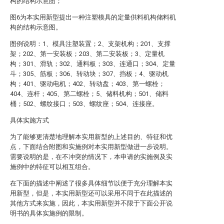
构的结构示意图；
图6为本实用新型提出一种注塑模具的定量供料机构储料机
构的结构示意图。
图例说明：1、模具注塑装置；2、支架机构；201、支撑
架；202、第一安装板；203、第二安装板；3、定量机
构；301、滑轨；302、通料板；303、连通口；304、定量
斗；305、筋板；306、转动块；307、挡板；4、驱动机
构；401、驱动电机；402、转动盘；403、第一螺栓；
404、连杆；405、第二螺栓；5、储料机构；501、储料
桶；502、螺纹接口；503、螺纹座；504、连接座。
具体实施方式
为了能够更清楚地理解本实用新型的上述目的、特征和优
点，下面结合附图和实施例对本实用新型做进一步说明。
需要说明的是，在不冲突的情况下，本申请的实施例及实
施例中的特征可以相互组合。
在下面的描述中阐述了很多具体细节以便于充分理解本实
用新型，但是，本实用新型还可以采用不同于在此描述的
其他方式来实施，因此，本实用新型并不限于下面公开说
明书的具体实施例的限制。