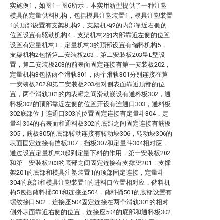
实施例1，如图1－图6所示，本实用新型提供了一种注塑
模具的定量供料机构，包括模具注塑装置1，模具注塑装置
1的顶部设置有支架机构2，支架机构2的内部靠近右侧的
位置设置有驱动机构4，支架机构2的内部靠近左侧的位置
设置有定量机构3，定量机构3的顶部设置有储料机构5，
支架机构2包括第二安装板203，第二安装板203呈L型设
置，第二安装板203的前表面固定连接有第一安装板202，
定量机构3包括两个滑轨301，两个滑轨301分别连接在第
一安装板202和第二安装板203相对侧表面靠近顶部的位
置，两个滑轨301的内表壁之间滑动嵌设有通料板302，通
料板302的顶部靠近左侧的位置开设有连通口303，通料板
302底部位于连通口303的位置固定连接有定量斗304，定
量斗304的右表面和通料板302的底部之间固定连接有筋板
305，筋板305的底部转动连接有转动块306，转动块306的
表面固定连接有挡板307，挡板307和定量斗304相对应，
通过设置定量机构3起到定量下料的作用，第一安装板202
和第二安装板203的底部之间固定连接有支撑架201，支撑
架201的底部和模具注塑装置1的顶部固定连接，定量斗
304的底部和模具注塑装置1的进料口位置相对应，储料机
构5包括储料桶501和连接座504，储料桶501的底部设置有
螺纹接口502，连接座504固定连接在两个滑轨301的相对
侧外表面靠近右侧的位置，连接座504的底部和通料板302