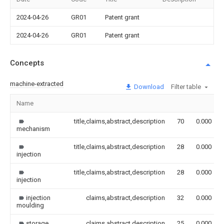
2024-04-26
GR01
Patent grant
2024-04-26
GR01
Patent grant
Concepts
machine-extracted
Download
Filter table
Name
title,claims,abstract,description
70
0.000
mechanism
title,claims,abstract,description
28
0.000
injection
title,claims,abstract,description
28
0.000
injection
injection
claims,abstract,description
32
0.000
moulding
storage
claims,abstract,description
25
0.000