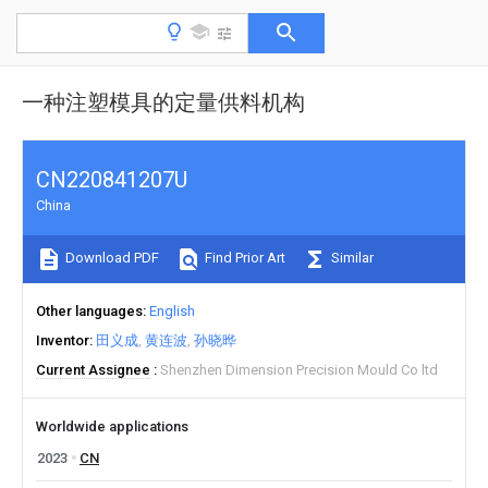
一种注塑模具的定量供料机构
CN220841207U
China
Download PDF
Find Prior Art
Similar
Other languages
English
Inventor
田义成
黄连波
孙晓晔
Current Assignee
Shenzhen Dimension Precision Mould Co ltd
Worldwide applications
2023
CN