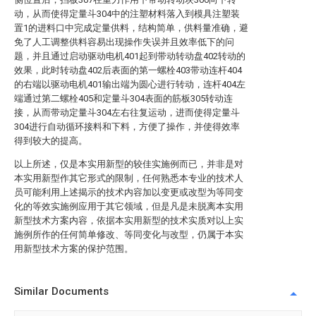
动，从而使得定量斗304中的注塑材料落入到模具注塑装
置1的进料口中完成定量供料，结构简单，供料量准确，避
免了人工调整供料容易出现操作失误并且效率低下的问
题，并且通过启动驱动电机401起到带动转动盘402转动的
效果，此时转动盘402后表面的第一螺栓403带动连杆404
的右端以驱动电机401输出端为圆心进行转动，连杆404左
端通过第二螺栓405和定量斗304表面的筋板305转动连
接，从而带动定量斗304左右往复运动，进而使得定量斗
304进行自动循环接料和下料，方便了操作，并使得效率
得到较大的提高。
以上所述，仅是本实用新型的较佳实施例而已，并非是对
本实用新型作其它形式的限制，任何熟悉本专业的技术人
员可能利用上述揭示的技术内容加以变更或改型为等同变
化的等效实施例应用于其它领域，但是凡是未脱离本实用
新型技术方案内容，依据本实用新型的技术实质对以上实
施例所作的任何简单修改、等同变化与改型，仍属于本实
用新型技术方案的保护范围。
Similar Documents