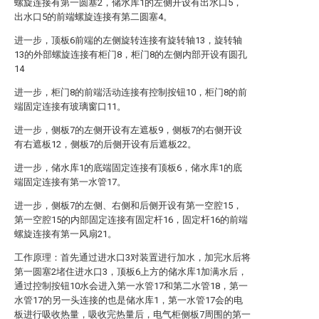
螺旋连接有第一圆塞2，储水库1的左侧开设有出水口5，
出水口5的前端螺旋连接有第二圆塞4。
进一步，顶板6前端的左侧旋转连接有旋转轴13，旋转轴
13的外部螺旋连接有柜门8，柜门8的左侧内部开设有圆孔
14
进一步，柜门8的前端活动连接有控制按钮10，柜门8的前
端固定连接有玻璃窗口11。
进一步，侧板7的左侧开设有左遮板9，侧板7的右侧开设
有右遮板12，侧板7的后侧开设有后遮板22。
进一步，储水库1的底端固定连接有顶板6，储水库1的底
端固定连接有第一水管17。
进一步，侧板7的左侧、右侧和后侧开设有第一空腔15，
第一空腔15的内部固定连接有固定杆16，固定杆16的前端
螺旋连接有第一风扇21。
工作原理：首先通过进水口3对装置进行加水，加完水后将
第一圆塞2堵住进水口3，顶板6上方的储水库1加满水后，
通过控制按钮10水会进入第一水管17和第二水管18，第一
水管17的另一头连接的也是储水库1，第一水管17会的电
板进行吸收热量，吸收完热量后，电气柜侧板7周围的第一