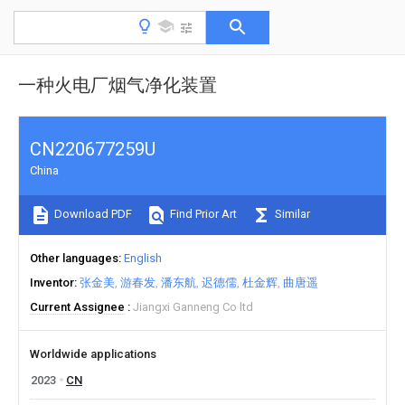
一种火电厂烟气净化装置
CN220677259U
China
Download PDF
Find Prior Art
Similar
Other languages
English
Inventor
张金美
游春发
潘东航
迟德儒
杜金辉
曲唐遥
Current Assignee
Jiangxi Ganneng Co ltd
Worldwide applications
2023
CN