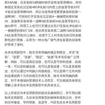
框34内侧，且安装框34两侧对称开设有放置滑槽36，而对
称固定安装在沉淀箱4和净化箱12内壁上的放置导轨35可
卡嵌在放置滑槽36内，所以当使用者需要更换损坏的第一
滤网5时，可拆卸打开安装在沉淀箱4一侧侧壁的密封板
26，直接将安装有第一滤网5的安装框34从放置导轨35上
抽出即可，同理工人也可打开通过合页27安装在净化箱12
一侧侧壁的密封门28，然后将安装有第二滤网13的安装框
34从放置导轨35上抽出，也便于工人对失效后的活性炭吸
附包进行更换，从而为一种火电厂烟气净化装置的后续维
护带来了便利。
在本实用新型中，除非另有明确的规定和限定，术语“安
装”、“设置”、“连接”、“固定”、“旋接”等术语应做广义理
解，例如，可以是固定连接，也可以是可拆卸连接，或成
一体；可以是机械连接，也可以是电连接；可以是直接相
连，也可以通过中间媒介间接相连，可以是两个元件内部
的连通或两个元件的相互作用关系，除非另有明确的限
定，对于本领域的普通技术人员而言，可以根据具体情况
理解上述术语在本实用新型中的具体含义。
以上所述仅为本实用新型的较佳实施例而已，并不用以限
制本实用新型，凡在本实用新型的精神和原则之内，所作
的任何修改、等同替换、改进等，均应包含在本实用新型