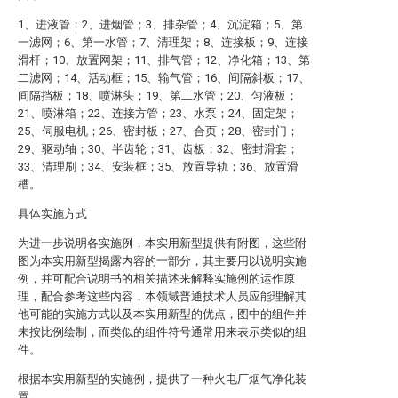
1、进液管；2、进烟管；3、排杂管；4、沉淀箱；5、第
一滤网；6、第一水管；7、清理架；8、连接板；9、连接
滑杆；10、放置网架；11、排气管；12、净化箱；13、第
二滤网；14、活动框；15、输气管；16、间隔斜板；17、
间隔挡板；18、喷淋头；19、第二水管；20、匀液板；
21、喷淋箱；22、连接方管；23、水泵；24、固定架；
25、伺服电机；26、密封板；27、合页；28、密封门；
29、驱动轴；30、半齿轮；31、齿板；32、密封滑套；
33、清理刷；34、安装框；35、放置导轨；36、放置滑
槽。
具体实施方式
为进一步说明各实施例，本实用新型提供有附图，这些附
图为本实用新型揭露内容的一部分，其主要用以说明实施
例，并可配合说明书的相关描述来解释实施例的运作原
理，配合参考这些内容，本领域普通技术人员应能理解其
他可能的实施方式以及本实用新型的优点，图中的组件并
未按比例绘制，而类似的组件符号通常用来表示类似的组
件。
根据本实用新型的实施例，提供了一种火电厂烟气净化装
置。