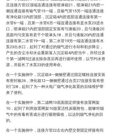
且连接方管22顶端连通连接有喷淋箱21，喷淋箱21内腔一
侧连通连接有输气管15一端，且输气管15另一端连通连接
有净化箱12内腔顶部，沉淀箱4内腔底部连通连接有第一
水管6一端，且第一水管6另一端连通连接有是水泵23进水
口，喷淋箱21内腔顶部固定安装有匀液板20，且匀液板20
底面均匀安装有若干个喷淋头18，并且匀液板20内腔连通
连接有第二水管19一端，第二水管19另一端连通连接有水
泵23出水口，起到了对通过的烟气进行冷却和初步降尘，
产生的含尘冷却水会重新落入沉淀箱4内腔当中，并经过多
个第一滤网5过滤去除杂质后再进行循环使用，以节约水资
源，并延长了水泵23的使用寿命。
在一个实施例中，沉淀箱4一侧侧壁通过固定螺栓连接安装
有密封板26，净化箱12一侧侧壁通过合页27连接安装有密
封门28，起到了为一种火电厂烟气净化装置的后续维护带
来了便利。
在一个实施例中，第二滤网13底面固定焊接有放置网架
10，起到了利用放置网架10放置活性炭吸附包，能够对烟
气中的有毒有害成分进行吸附吸收，以达到烟气净化的目
的。
在一个实施例中，连接方管22左右内壁交替固定焊接有间