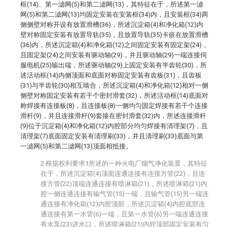
框(14)、第一滤网(5)和第二滤网(13)，其特征在于，所述第一滤
网(5)和第二滤网(13)均固定安装在安装框(34)内，且安装框(34)两
侧侧壁对称开设有放置滑槽(36)，所述沉淀箱(4)和净化箱(12)内
壁对称固定安装有放置导轨(35)，且放置导轨(35)卡嵌在放置滑槽
(36)内，所述沉淀箱(4)和净化箱(12)之间固定安装有固定架(24)，
且固定架(24)之间安装有驱动轴(29)，并且驱动轴(29)一端连接伺
服电机(25)输出端，所述驱动轴(29)上固定安装有半齿轮(30)，所
述活动框(14)内侧顶面和底面对称固定安装有齿板(31)，且齿板
(31)与半齿轮(30)相互啮合，所述沉淀箱(4)和净化箱(12)相对一侧
侧壁对称固定安装有若干个密封滑套(32)，所述活动框(14)底面对
称焊接有连接板(8)，且连接板(8)一侧均匀固定焊接有若干个连接
滑杆(9)，并且连接滑杆(9)套接在密封滑套(32)内，所述连接滑杆
(9)位于沉淀箱(4)和净化箱(12)内腔部分均匀焊接有清理架(7)，且
清理架(7)底面固定安装有清理刷(33)，并且清理刷(33)底面与第
一滤网(5)和第二滤网(13)顶面相抵接。
2.根据权利要求1所述的一种火电厂烟气净化装置，其特征
在于，所述沉淀箱(4)顶面连通连接有连接方管(22)，且连
接方管(22)顶端连通连接有喷淋箱(21)，所述喷淋箱(21)内
腔一侧连通连接有输气管(15)一端，且输气管(15)另一端连
通连接有净化箱(12)内腔顶部，所述沉淀箱(4)内腔底部连
通连接有第一水管(6)一端，且第一水管(6)另一端连通连接
有水泵(23)进水口，所述喷淋箱(21)内腔顶部固定安装有匀