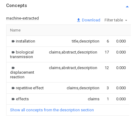
Concepts
machine-extracted
Download
Filter table
Name
I
installation
title,description
6
0.000
biological
claims,abstract,description
17
0.000
transmission
claims,abstract,description
12
0.000
displacement
reaction
repetitive effect
claims,description
3
0.000
effects
claims
1
0.000
Show all concepts from the description section