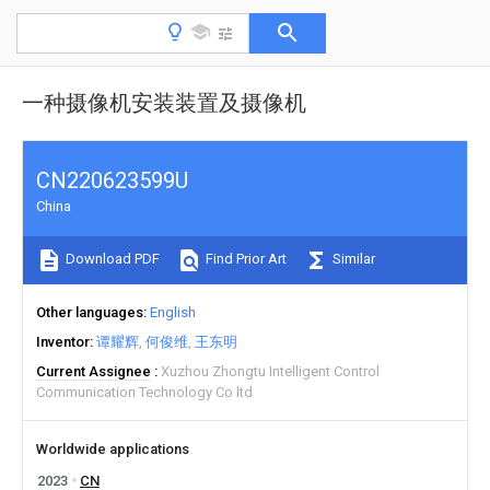
一种摄像机安装装置及摄像机
CN220623599U
China
Download PDF
Find Prior Art
Similar
Other languages
English
Inventor
谭耀辉
何俊维
王东明
Current Assignee
Xuzhou Zhongtu Intelligent Control
Communication Technology Co ltd
Worldwide applications
2023
CN