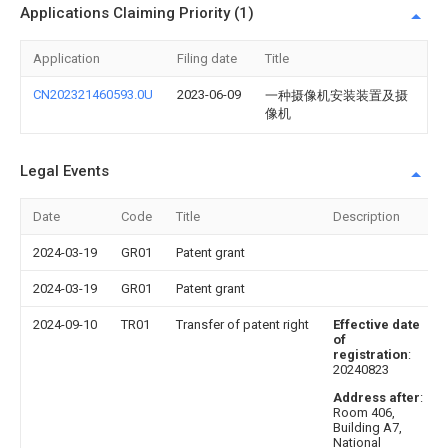
Applications Claiming Priority (1)
Application
Filing date
Title
CN202321460593.0U
2023-06-09
一种摄像机安装装置及摄
像机
Legal Events
Date
Code
Title
Description
2024-03-19
GR01
Patent grant
2024-03-19
GR01
Patent grant
2024-09-10
TR01
Transfer of patent right
Effective date
of
registration
:
20240823
Address after
:
Room 406,
Building A7,
National