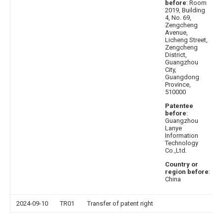
before
: Room
2019, Building
4, No. 69,
Zengcheng
Avenue,
Licheng Street,
Zengcheng
District,
Guangzhou
City,
Guangdong
Province,
510000
Patentee
before
:
Guangzhou
Lanye
Information
Technology
Co.,Ltd.
Country or
region before
:
China
2024-09-10
TR01
Transfer of patent right