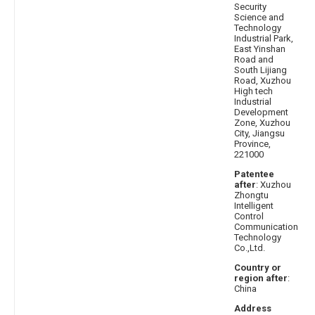
Security
Science and
Technology
Industrial Park,
East Yinshan
Road and
South Lijiang
Road, Xuzhou
High tech
Industrial
Development
Zone, Xuzhou
City, Jiangsu
Province,
221000
Patentee
after
: Xuzhou
Zhongtu
Intelligent
Control
Communication
Technology
Co.,Ltd.
Country or
region after
:
China
Address