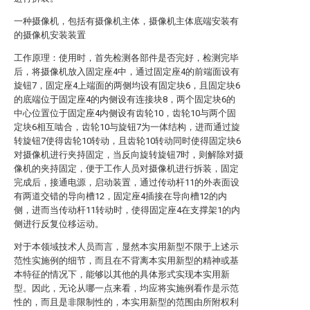
一种摄像机，包括有摄像机主体，摄像机主体底端安装有
的摄像机安装装置
工作原理：使用时，首先检测各部件是否完好，检测完毕
后，将摄像机放入固定座4中，通过固定座4的前端面设有
旋钮7，固定座4上端面的两侧均设有固定块6，且固定块6
的底端位于固定座4的内侧设有连接块8，两个固定块6的
中心位置位于固定座4内侧设有齿轮10，齿轮10与两个固
定块6相互啮合，齿轮10与旋钮7为一体结构，进而通过旋
转旋钮7使得齿轮10转动，且齿轮10转动同时使得固定块6
对摄像机进行夹持固定，当反向旋转旋钮7时，则解除对摄
像机的夹持固定，便于工作人员对摄像机进行拆装，固定
完成后，接通电源，启动装置，通过传动杆11的外表面设
有两道交错的导向槽12，固定座4插接在导向槽12的内
侧，进而当传动杆11转动时，使得固定座4在支撑架1的内
侧进行反复位移运动。
对于本领域技术人员而言，显然本实用新型不限于上述示
范性实施例的细节，而且在不背离本实用新型的精神或基
本特征的情况下，能够以其他的具体形式实现本实用新
型。因此，无论从哪一点来看，均应将实施例看作是示范
性的，而且是非限制性的，本实用新型的范围由所附权利