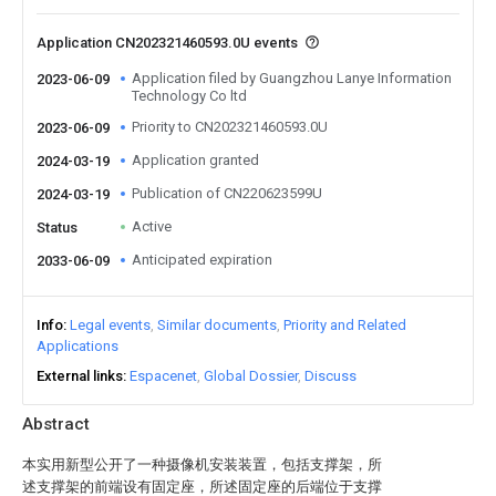
Application CN202321460593.0U events
Application filed by Guangzhou Lanye Information
2023-06-09
Technology Co ltd
Priority to CN202321460593.0U
2023-06-09
Application granted
2024-03-19
Publication of CN220623599U
2024-03-19
Active
Status
Anticipated expiration
2033-06-09
Info
Legal events
Similar documents
Priority and Related
Applications
External links
Espacenet
Global Dossier
Discuss
Abstract
本实用新型公开了一种摄像机安装装置，包括支撑架，所
述支撑架的前端设有固定座，所述固定座的后端位于支撑