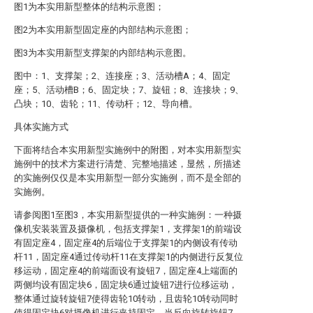
图1为本实用新型整体的结构示意图；
图2为本实用新型固定座的内部结构示意图；
图3为本实用新型支撑架的内部结构示意图。
图中：1、支撑架；2、连接座；3、活动槽A；4、固定
座；5、活动槽B；6、固定块；7、旋钮；8、连接块；9、
凸块；10、齿轮；11、传动杆；12、导向槽。
具体实施方式
下面将结合本实用新型实施例中的附图，对本实用新型实
施例中的技术方案进行清楚、完整地描述，显然，所描述
的实施例仅仅是本实用新型一部分实施例，而不是全部的
实施例。
请参阅图1至图3，本实用新型提供的一种实施例：一种摄
像机安装装置及摄像机，包括支撑架1，支撑架1的前端设
有固定座4，固定座4的后端位于支撑架1的内侧设有传动
杆11，固定座4通过传动杆11在支撑架1的内侧进行反复位
移运动，固定座4的前端面设有旋钮7，固定座4上端面的
两侧均设有固定块6，固定块6通过旋钮7进行位移运动，
整体通过旋转旋钮7使得齿轮10转动，且齿轮10转动同时
使得固定块6对摄像机进行夹持固定，当反向旋转旋钮7