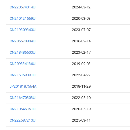
CN220574014U
2024-03-12
CN210121569U
2020-03-03
CN219309340U
2023-07-07
CN205570804U
2016-09-14
CN218486500U
2023-02-17
CN209334136U
2019-09-03
CN216359091U
2022-04-22
JP2018187564A
2018-11-29
CN216470303U
2022-05-10
CN210546351U
2020-05-19
CN222587210U
2025-03-11