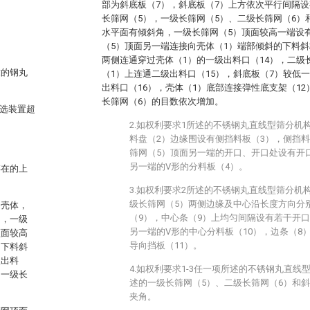
部为斜底板（7），斜底板（7）上方依次平行间隔设
长筛网（5），一级长筛网（5）、二级长筛网（6）
水平面有倾斜角，一级长筛网（5）顶面较高一端设
（5）顶面另一端连接向壳体（1）端部倾斜的下料斜
两侧连通穿过壳体（1）的一级出料口（14），二级
求的钢丸
（1）上连通二级出料口（15），斜底板（7）较低
出料口（16），壳体（1）底部连接弹性底支架（1
长筛网（6）的目数依次增加。
筛选装置超
。
2.如权利要求1所述的不锈钢丸直线型筛分机
料盘（2）边缘围设有侧挡料板（3），侧挡
筛网（5）顶面另一端的开口、开口处设有开
另一端的V形的分料板（4）。
存在的上
3.如权利要求2所述的不锈钢丸直线型筛分机
级长筛网（5）两侧边缘及中心沿长度方向分
的壳体，
（9），中心条（9）上均匀间隔设有若干开
网，一级
另一端的V形的中心分料板（10），边条（8
顶面较高
导向挡板（11）。
，下料斜
级出料
4.如权利要求1-3任一项所述的不锈钢丸直
；一级长
述的一级长筛网（5）、二级长筛网（6）和斜底
夹角。