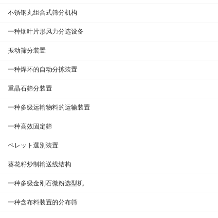
不锈钢丸组合式筛分机构
一种烟叶片形风力分选设备
振动筛分装置
一种焊环的自动分拣装置
重晶石筛分装置
一种多级运输物料的运输装置
一种高效固定筛
ペレット選別装置
葵花籽炒制输送线结构
一种多级金刚石微粉选型机
一种含布料装置的分布筛