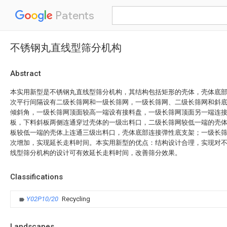
Patents
不锈钢丸直线型筛分机构
Abstract
本实用新型是不锈钢丸直线型筛分机构，其结构包括矩形的壳体，壳体底
次平行间隔设有二级长筛网和一级长筛网，一级长筛网、二级长筛网和斜
倾斜角，一级长筛网顶面较高一端设有接料盘，一级长筛网顶面另一端连
板，下料斜板两侧连通穿过壳体的一级出料口，二级长筛网较低一端的壳
板较低一端的壳体上连通三级出料口，壳体底部连接弹性底支架；一级长
次增加，实现延长走料时间。本实用新型的优点：结构设计合理，实现对
线型筛分机构的设计可有效延长走料时间，改善筛分效果。
Classifications
Y02P10/20
Recycling
Landscapes