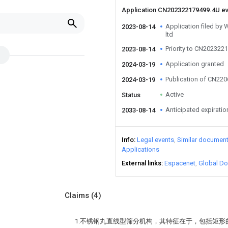
Application CN202322179499.4U e
Application filed by
2023-08-14
ltd
Priority to CN202322
2023-08-14
Application granted
2024-03-19
Publication of CN22
2024-03-19
Active
Status
Anticipated expiratio
2033-08-14
Info
Legal events
Similar documen
Applications
External links
Espacenet
Global Do
Claims
(4)
1.不锈钢丸直线型筛分机构，其特征在于，包括矩形