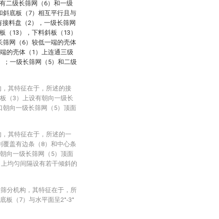
有二级长筛网（6）和一级
和斜底板（7）相互平行且与
有接料盘（2），一级长筛网
板（13），下料斜板（13）
长筛网（6）较低一端的壳体
一端的壳体（1）上连通三级
2）；一级长筛网（5）和二级
构，其特征在于，所述的接
料板（3）上设有朝向一级长
口朝向一级长筛网（5）顶面
构，其特征在于，所述的一
别覆盖有边条（8）和中心条
口朝向一级长筛网（5）顶面
）上均匀间隔设有若干倾斜的
线型筛分机构，其特征在于，所
板（7）与水平面呈2°-3°