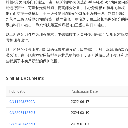
料板4分为两路向前输送，由一级长筛网5两侧边条8和中心条9分为两路向
动进行筛分，可延长走料时间，提高筛分效果，中心分料板10和导向挡板1
钢丸向交底一端移动，由一级长筛网5筛分的钢丸由两侧一级出料口14输出
丸落至二级长筛网6也由较高一端向较低一端输送，由二级长筛网6筛分的
级出料口15输出，剩余钢丸落至斜底板7由三级出料口16输出。
以上所述各部件均为现有技术，本领域技术人员可使用任意可实现其对应
号和现有设计。
以上所述的仅是本实用新型的优选实施方式，应当指出，对于本领域的普
员来说，在不脱离本实用新型创造构思的前提下，还可以做出若干变形和
些都属于本实用新型的保护范围。
Similar Documents
Publication
Publication Date
CN114632700A
2022-06-17
CN220611250U
2024-03-19
CN204074526U
2015-01-07