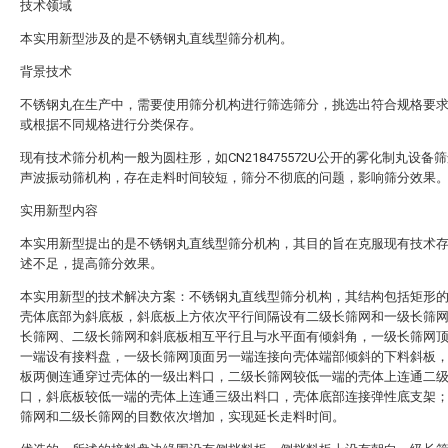
技术领域
本实用新型涉及的是不锈钢丸直线型筛分机构。
背景技术
不锈钢丸在生产中，需要使用筛分机构进行筛选筛分，挑选出符合规格要
或根据不同规格进行分类保存。
现有技术筛分机构一般为圆柱形，如CN218475572U公开的雾化制丸设备
声波振动筛机构，存在走料时间较短，筛分不彻底的问题，影响筛分效果
实用新型内容
本实用新型提出的是不锈钢丸直线型筛分机构，其目的旨在克服现有技术
述不足，提高筛分效果。
本实用新型的技术解决方案：不锈钢丸直线型筛分机构，其结构包括矩形
壳体底部为斜底板，斜底板上方依次平行间隔设有二级长筛网和一级长筛
长筛网、二级长筛网和斜底板相互平行且与水平面有倾斜角，一级长筛网
一端设有接料盘，一级长筛网顶面另一端连接向壳体端部倾斜的下料斜板
板两侧连通穿过壳体的一级出料口，二级长筛网较低一端的壳体上连通二
口，斜底板较低一端的壳体上连通三级出料口，壳体底部连接弹性底支架
筛网和二级长筛网的目数依次增加，实现延长走料时间。