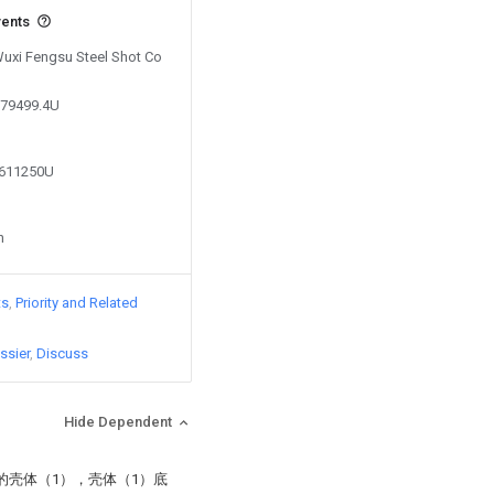
vents
 Wuxi Fengsu Steel Shot Co
179499.4U
0611250U
n
ts
Priority and Related
ssier
Discuss
Hide Dependent
的壳体（1），壳体（1）底