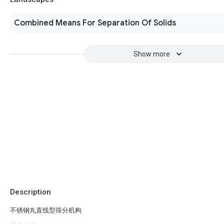
Combined Means For Separation Of Solids
Show more
Description
不锈钢丸直线型筛分机构