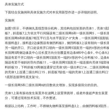
具体实施方式
下面结合实施例和具体实施方式对本实用新型作进一步详细的说明。
实施例
如图1所示，不锈钢丸直线型筛分机构，其结构包括矩形的壳体1，壳体1底
板7，斜底板7上方依次平行间隔设有二级长筛网6和一级长筛网5，一级长
级长筛网6和斜底板7相互平行且与水平面呈2°-3°夹角，一级长筛网5顶面
有接料盘2，接料盘2边缘围设有侧挡料板3，侧挡料板3上设有朝向一级长
另一端的开口、开口处设有开口朝向一级长筛网5顶面另一端的V形的分料板
长筛网5两侧边缘及中心沿长度方向分别覆盖有边条8和中心条9，中心条9
隔设有若干开口朝向一级长筛网5顶面另一端的V形的中心分料板10，边条
隔设有若干倾斜的导向挡板11，一级长筛网5顶面另一端连接向壳体1端部
料斜板13，下料斜板13两侧连通穿过壳体1的一级出料口14，二级长筛网6
的壳体1上连通二级出料口15，斜底板7较低一端的壳体1上连通三级出料口
1底部连接弹性底支架12。
一级长筛网5和二级长筛网6的目数依次增加，实现多级筛分的目的。
壳体1上装有振动发生装置并在滤网上设置弹跳球，或者外接超声发生装置
分，可通过现有技术实现，不作赘述。
根据以上结构，工作时，不锈钢丸物料落至接料盘2上，由侧挡料板3阻挡