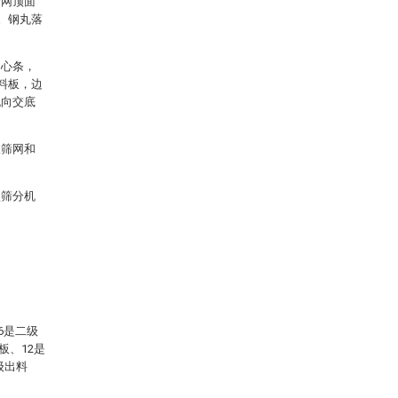
筛网顶面
。钢丸落
中心条，
料板，边
丸向交底
长筛网和
型筛分机
6是二级
板、12是
级出料