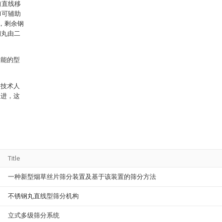
前直线移
1可辅助
，剩余钢
钢丸由二
功能的型
通技术人
改进，这
Title
一种新型烟草丝片筛分装置及基于该装置的筛分方法
不锈钢丸直线型筛分机构
立式多级筛分系统