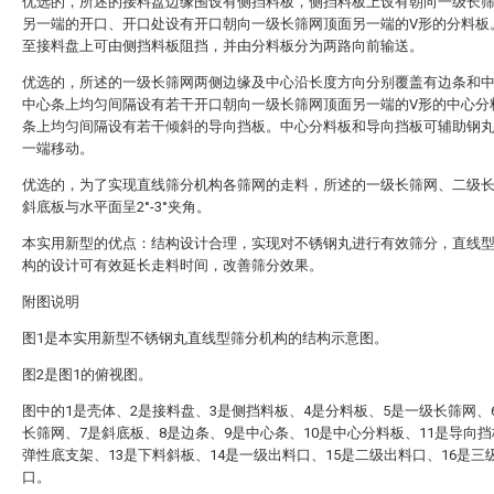
优选的，所述的接料盘边缘围设有侧挡料板，侧挡料板上设有朝向一级长
另一端的开口、开口处设有开口朝向一级长筛网顶面另一端的V形的分料板
至接料盘上可由侧挡料板阻挡，并由分料板分为两路向前输送。
优选的，所述的一级长筛网两侧边缘及中心沿长度方向分别覆盖有边条和
中心条上均匀间隔设有若干开口朝向一级长筛网顶面另一端的V形的中心分
条上均匀间隔设有若干倾斜的导向挡板。中心分料板和导向挡板可辅助钢
一端移动。
优选的，为了实现直线筛分机构各筛网的走料，所述的一级长筛网、二级
斜底板与水平面呈2°-3°夹角。
本实用新型的优点：结构设计合理，实现对不锈钢丸进行有效筛分，直线
构的设计可有效延长走料时间，改善筛分效果。
附图说明
图1是本实用新型不锈钢丸直线型筛分机构的结构示意图。
图2是图1的俯视图。
图中的1是壳体、2是接料盘、3是侧挡料板、4是分料板、5是一级长筛网、
长筛网、7是斜底板、8是边条、9是中心条、10是中心分料板、11是导向挡
弹性底支架、13是下料斜板、14是一级出料口、15是二级出料口、16是三
口。