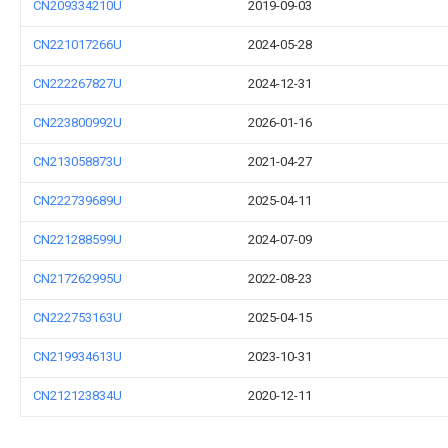
CN209334210U
2019-09-03
CN221017266U
2024-05-28
CN222267827U
2024-12-31
CN223800992U
2026-01-16
CN213058873U
2021-04-27
CN222739689U
2025-04-11
CN221288599U
2024-07-09
CN217262995U
2022-08-23
CN222753163U
2025-04-15
CN219934613U
2023-10-31
CN212123834U
2020-12-11