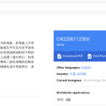
CN220611250U
部为斜底板，斜底板上方依
China
底板相互平行且与水平面有
接向壳体端部倾斜的下料斜
Download PDF
Find Prior
体上连通二级出料口，斜底
筛网和二级长筛网的目数依
不锈钢丸进行有效筛分，直
Other languages
English
Inventor
王霆
俞瑶希
Current Assignee
Wuxi Fengsu Ste
Worldwide applications
2023
CN