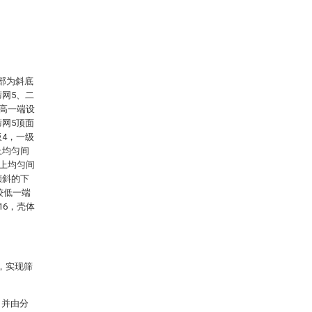
部为斜底
筛网5、二
较高一端设
筛网5顶面
4，一级
上均匀间
8上均匀间
倾斜的下
较低一端
16，壳体
，实现筛
，并由分