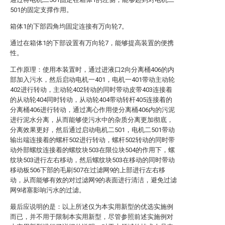
501的固定支撑作用。
箱体1的下部四角均固定连接有万向轮7。
通过在箱体1的下部设置有万向轮7，能够提高装置的便携
性。
工作原理：使用本装置时，通过进液口2向分离桶406的内
部加入污水，然后启动电机一401，电机一401带动主动轮
402进行转动，主动轮402转动的同时带动皮带403连接着
的从动轮404同时转动，从动轮404带动转杆405连接着的
分离桶406进行转动，通过离心作用使分离桶406内的污泥
进行泥水分离，从而能够使污水中的杂质分离更加彻底，
分离效果更好，然后通过启动电机二501，电机二501带动
输出端连接着的螺杆502进行转动，螺杆502转动的同时带
动外部螺纹连接着的螺纹块503在限位块504的作用下，螺
纹块503进行左右移动，然后螺纹块503在移动的同时带动
移动板506下部的毛刷507在过滤网9的上部进行左右移
动，从而能够有效的对过滤网9的表面进行清洁，避免过滤
网9堵塞影响污水的过滤。
最后应说明的是：以上所述仅为本实用新型的优选实施例
而已，并不用于限制本实用新型，尽管参照前述实施例对