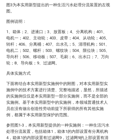
图3为本实用新型提出的一种生活污水处理分流装置的左视
图。
图例说明：
1、箱体；2、进液口；3、放置板；4、分离机构；401、
电机一；402、主动轮；403、皮带；404、从动轮；405、
转杆；406、分离桶；407、出水孔；5、清理机构；501、
电机二；502、螺杆；503、螺纹块；504、限位块；505、
导向杆；506、移动板；507、毛刷；6、出水口；7、万向
轮；8、导向板；9、过滤网。
具体实施方式
下面将结合本实用新型实施例中的附图，对本实用新型实
施例中的技术方案进行清楚、完整地描述，显然，所描述
的实施例仅仅是本实用新型一部分实施例，而不是全部的
实施例。基于本实用新型中的实施例，本领域普通技术人
员在没有做出创造性劳动前提下所获得的所有其他实施
例，都属于本实用新型保护的范围。
参照图1-3，本实用新型提供的一种实施例：一种生活污水
处理分流装置，包括箱体1，箱体1的内部设置有分离机构
4，箱体1的内部设置有过滤网9，过滤网9的上部设置有清