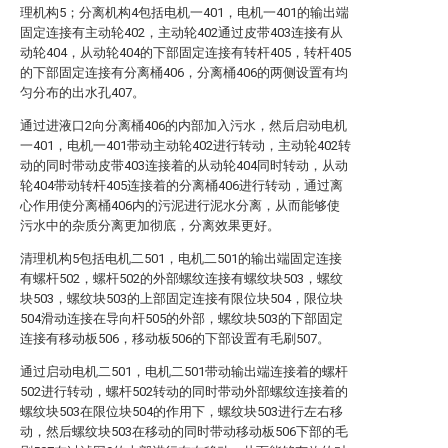
理机构5；分离机构4包括电机一401，电机一401的输出端
固定连接有主动轮402，主动轮402通过皮带403连接有从
动轮404，从动轮404的下部固定连接有转杆405，转杆405
的下部固定连接有分离桶406，分离桶406的两侧设置有均
匀分布的出水孔407。
通过进液口2向分离桶406的内部加入污水，然后启动电机
一401，电机一401带动主动轮402进行转动，主动轮402转
动的同时带动皮带403连接着的从动轮404同时转动，从动
轮404带动转杆405连接着的分离桶406进行转动，通过离
心作用使分离桶406内的污泥进行泥水分离，从而能够使
污水中的杂质分离更加彻底，分离效果更好。
清理机构5包括电机二501，电机二501的输出端固定连接
有螺杆502，螺杆502的外部螺纹连接有螺纹块503，螺纹
块503，螺纹块503的上部固定连接有限位块504，限位块
504滑动连接在导向杆505的外部，螺纹块503的下部固定
连接有移动板506，移动板506的下部设置有毛刷507。
通过启动电机二501，电机二501带动输出端连接着的螺杆
502进行转动，螺杆502转动的同时带动外部螺纹连接着的
螺纹块503在限位块504的作用下，螺纹块503进行左右移
动，然后螺纹块503在移动的同时带动移动板506下部的毛