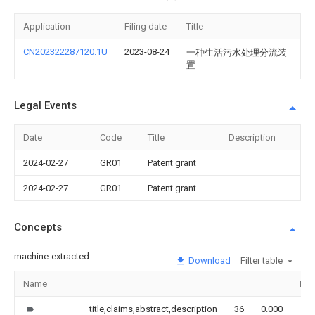
Application
Filing date
Title
CN202322287120.1U
2023-08-24
一种生活污水处理分流装
置
Legal Events
Date
Code
Title
Description
2024-02-27
GR01
Patent grant
2024-02-27
GR01
Patent grant
Concepts
machine-extracted
Download
Filter table
Name
Ima
title,claims,abstract,description
36
0.000