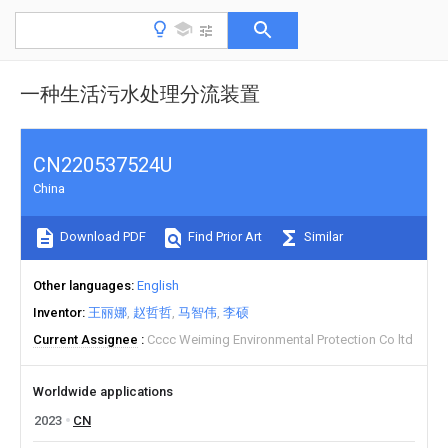
一种生活污水处理分流装置
CN220537524U
China
Download PDF
Find Prior Art
Similar
Other languages
English
Inventor
王丽娜
赵哲哲
马智伟
李硕
Current Assignee
Cccc Weiming Environmental Protection Co ltd
Worldwide applications
2023
CN