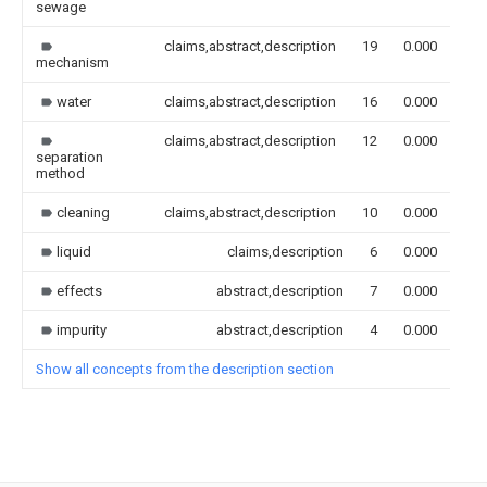
sewage
claims,abstract,description
19
0.000
mechanism
water
claims,abstract,description
16
0.000
claims,abstract,description
12
0.000
separation
method
cleaning
claims,abstract,description
10
0.000
liquid
claims,description
6
0.000
effects
abstract,description
7
0.000
impurity
abstract,description
4
0.000
Show all concepts from the description section