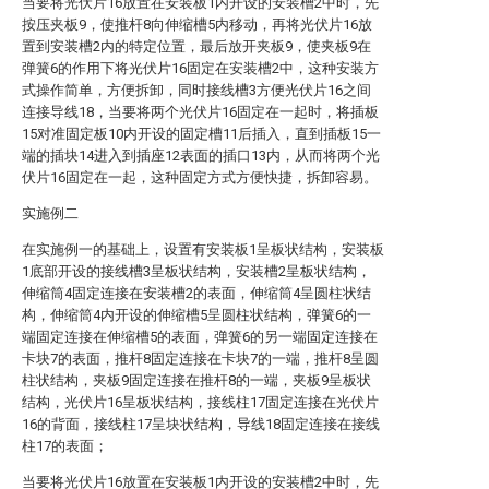
当要将光伏片16放置在安装板1内开设的安装槽2中时，先
按压夹板9，使推杆8向伸缩槽5内移动，再将光伏片16放
置到安装槽2内的特定位置，最后放开夹板9，使夹板9在
弹簧6的作用下将光伏片16固定在安装槽2中，这种安装方
式操作简单，方便拆卸，同时接线槽3方便光伏片16之间
连接导线18，当要将两个光伏片16固定在一起时，将插板
15对准固定板10内开设的固定槽11后插入，直到插板15一
端的插块14进入到插座12表面的插口13内，从而将两个光
伏片16固定在一起，这种固定方式方便快捷，拆卸容易。
实施例二
在实施例一的基础上，设置有安装板1呈板状结构，安装板
1底部开设的接线槽3呈板状结构，安装槽2呈板状结构，
伸缩筒4固定连接在安装槽2的表面，伸缩筒4呈圆柱状结
构，伸缩筒4内开设的伸缩槽5呈圆柱状结构，弹簧6的一
端固定连接在伸缩槽5的表面，弹簧6的另一端固定连接在
卡块7的表面，推杆8固定连接在卡块7的一端，推杆8呈圆
柱状结构，夹板9固定连接在推杆8的一端，夹板9呈板状
结构，光伏片16呈板状结构，接线柱17固定连接在光伏片
16的背面，接线柱17呈块状结构，导线18固定连接在接线
柱17的表面；
当要将光伏片16放置在安装板1内开设的安装槽2中时，先