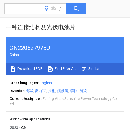
一种连接结构及光伏电池片
CN220527978U
China
Download PDF
Find Prior Art
Similar
Other languages
English
Inventor
周军
夏西宝
张彬
沈波涛
李阳
施梁
Current Assignee
Funing Atlas Sunshine Power Technology Co
ltd
Worldwide applications
2023
CN