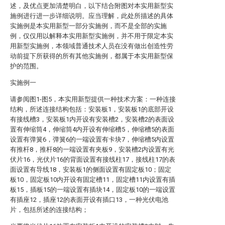
述，及优点更加清楚明白，以下结合附图对本实用新型实
施例进行进一步详细说明。应当理解，此处所描述的具体
实施例是本实用新型一部分实施例，而不是全部的实施
例，仅仅用以解释本实用新型实施例，并不用于限定本实
用新型实施例，本领域普通技术人员在没有做出创造性劳
动前提下所获得的所有其他实施例，都属于本实用新型保
护的范围。
实施例一
请参阅图1-图5，本实用新型提供一种技术方案：一种连接
结构，所述连接结构包括：安装板1，安装板1的底部开设
有接线槽3，安装板1内开设有安装槽2，安装槽2的表面设
置有伸缩筒4，伸缩筒4内开设有伸缩槽5，伸缩槽5的表面
设置有弹簧6，弹簧6的一端设置有卡块7，伸缩槽5内设置
有推杆8，推杆8的一端设置有夹板9，安装槽2内设置有光
伏片16，光伏片16的背面设置有接线柱17，接线柱17的表
面设置有导线18，安装板1的侧面设置有固定板10；固定
板10，固定板10内开设有固定槽11，固定槽11内设置有插
板15，插板15的一端设置有插块14，固定板10的一端设置
有插座12，插座12的表面开设有插口13，一种光伏电池
片，包括所述的连接结构；