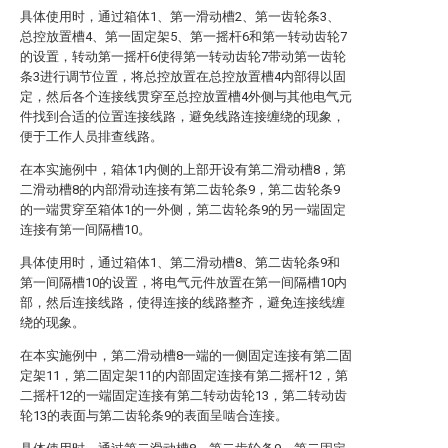
具体使用时，通过箱体1、第一滑动槽2、第一齿轮条3、
总控放置槽4、第一固定架5、第一摇杆6和第一转动齿轮7
的设置，转动第一摇杆6使得第一转动齿轮7带动第一齿轮
条3进行调节位置，将总控放置在总控放置槽4内部得以固
定，然后各个连接线贯穿至总控放置槽4外侧与其他电气元
件找到合适的位置连接线路，避免线路连接缠绕的现象，
便于工作人员排查线路。
在本实施例中，箱体1内侧的上部开设有第二滑动槽8，第
二滑动槽8的内部滑动连接有第二齿轮条9，第二齿轮条9
的一端贯穿至箱体1的一外侧，第二齿轮条9的另一端固定
连接有第一间隔槽10。
具体使用时，通过箱体1、第二滑动槽8、第二齿轮条9和
第一间隔槽10的设置，将电气元件放置在第一间隔槽10内
部，然后连接线路，使得连接的线路整齐，避免连接线缠
绕的现象。
在本实施例中，第二滑动槽8一端的一侧固定连接有第二固
定架11，第二固定架11的内部固定连接有第二摇杆12，第
二摇杆12的一端固定连接有第二转动齿轮13，第二转动齿
轮13的表面与第二齿轮条9的表面呈啮合连接。