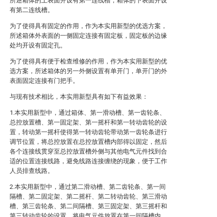
所述箱体的上表面开设有第一连线槽，箱体的下表面开设
有第二连线槽。
为了使得具有固定的作用，作为本实用新型的优选方案，
所述箱体外表面的一侧固定连接有固定板，固定板的边缘
处均开设有固定孔。
为了使得具有便于检查维修的作用，作为本实用新型的优
选方案，所述箱体的另一外侧设置有单开门，单开门的外
表面固定连接有门把手。
与现有技术相比，本实用新型具有如下有益效果：
1.本实用新型中，通过箱体、第一滑动槽、第一齿轮条、
总控放置槽、第一固定架、第一摇杆和第一转动齿轮的设
置，转动第一摇杆使得第一转动齿轮带动第一齿轮条进行
调节位置，将总控放置在总控放置槽内部得以固定，然后
各个连接线贯穿至总控放置槽外侧与其他电气元件找到合
适的位置连接线路，避免线路连接缠绕的现象，便于工作
人员排查线路。
2.本实用新型中，通过第二滑动槽、第二齿轮条、第一间
隔槽、第二固定架、第二摇杆、第二转动齿轮、第三滑动
槽、第三齿轮条、第二间隔槽、第三固定架、第三摇杆和
第三转动齿轮的设置，将电气元件放置在第一间隔槽内