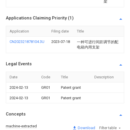
架
Applications Claiming Priority (1)
Application
Filing date
Title
CN202321878104.3U
2023-07-18
一种可进行间距调节的配
电箱内用支架
Legal Events
Date
Code
Title
Description
2024-02-13
GR01
Patent grant
2024-02-13
GR01
Patent grant
Concepts
machine-extracted
Download
Filter table