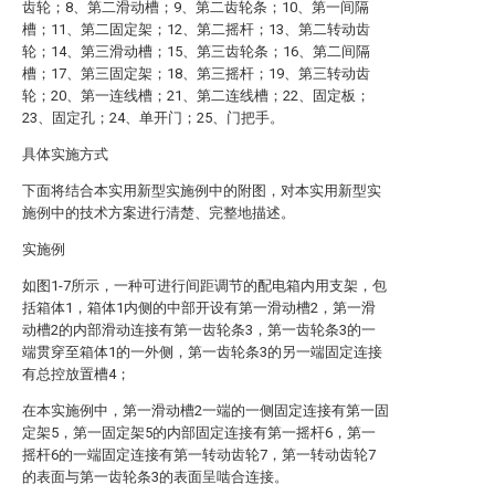
齿轮；8、第二滑动槽；9、第二齿轮条；10、第一间隔
槽；11、第二固定架；12、第二摇杆；13、第二转动齿
轮；14、第三滑动槽；15、第三齿轮条；16、第二间隔
槽；17、第三固定架；18、第三摇杆；19、第三转动齿
轮；20、第一连线槽；21、第二连线槽；22、固定板；
23、固定孔；24、单开门；25、门把手。
具体实施方式
下面将结合本实用新型实施例中的附图，对本实用新型实
施例中的技术方案进行清楚、完整地描述。
实施例
如图1-7所示，一种可进行间距调节的配电箱内用支架，包
括箱体1，箱体1内侧的中部开设有第一滑动槽2，第一滑
动槽2的内部滑动连接有第一齿轮条3，第一齿轮条3的一
端贯穿至箱体1的一外侧，第一齿轮条3的另一端固定连接
有总控放置槽4；
在本实施例中，第一滑动槽2一端的一侧固定连接有第一固
定架5，第一固定架5的内部固定连接有第一摇杆6，第一
摇杆6的一端固定连接有第一转动齿轮7，第一转动齿轮7
的表面与第一齿轮条3的表面呈啮合连接。