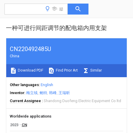
一种可进行间距调节的配电箱内用支架
CN220492485U
China
Download PDF
Find Prior Art
Similar
Other languages
English
Inventor
梅立续
鲍特
韩峰
王瑞昕
Current Assignee
Shandong Duofeng Electric Equipment Co ltd
Worldwide applications
2023
CN