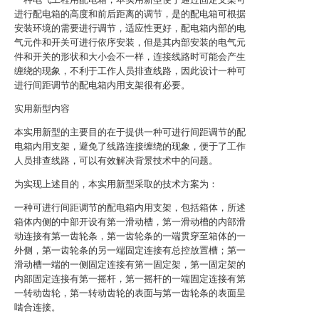
进行配电箱的高度和前后距离的调节，是的配电箱可根据
安装环境的需要进行调节，适应性更好，配电箱内部的电
气元件和开关可进行依序安装，但是其内部安装的电气元
件和开关的形状和大小会不一样，连接线路时可能会产生
缠绕的现象，不利于工作人员排查线路，因此设计一种可
进行间距调节的配电箱内用支架很有必要。
实用新型内容
本实用新型的主要目的在于提供一种可进行间距调节的配
电箱内用支架，避免了线路连接缠绕的现象，便于了工作
人员排查线路，可以有效解决背景技术中的问题。
为实现上述目的，本实用新型采取的技术方案为：
一种可进行间距调节的配电箱内用支架，包括箱体，所述
箱体内侧的中部开设有第一滑动槽，第一滑动槽的内部滑
动连接有第一齿轮条，第一齿轮条的一端贯穿至箱体的一
外侧，第一齿轮条的另一端固定连接有总控放置槽；第一
滑动槽一端的一侧固定连接有第一固定架，第一固定架的
内部固定连接有第一摇杆，第一摇杆的一端固定连接有第
一转动齿轮，第一转动齿轮的表面与第一齿轮条的表面呈
啮合连接。