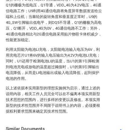
Q1的栅极为低电压，Q1导通，VDD_4G为4.2V电压，4G通
信电路工作；U9利用4G通信电路将角度异常数据发送给云
端和上位机；当棘轮的旋转角度和垂直度正常时，U9的
4G_SW引脚输出低电平，则DQ5不导通，Q1的栅极为高电
压，Q1断开，VDD_4G为0V，4G通信电路不工作；另外，
4G通信电路相比与2G通信电路采用贴片物联卡体积减少，
性能更加稳定。
利用太阳能为电池LI充电，太阳能电池输入电压为6V，利
用充电芯片U1将6V的输入电压输出为4.2V为电池LI充电；
同时，U1还用于检测电池LI的温度，当U1的第1引脚检测
到电池充电或放电的温度超过阈值时，U1的第5引脚输出
电流降低，从而是LI电池输出或输入电流降低，起到保护
电池的作用。
以上述依据本实用新型的理想实施例为启示，通过上述的
说明内容，相关工作人员完全可以在不偏离本项实用新型
技术思想的范围内，进行多样的变更以及修改。本项实用
新型的技术性范围并不局限于说明书上的内容，必须要根
据权利要求范围来确定其技术性范围。
Similar Documents