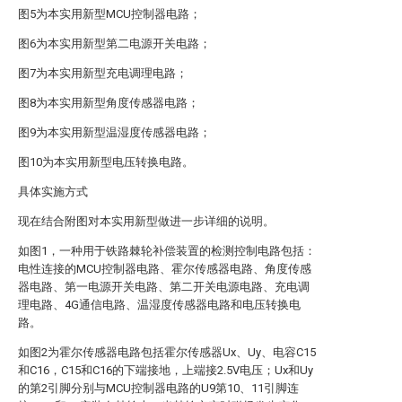
图5为本实用新型MCU控制器电路；
图6为本实用新型第二电源开关电路；
图7为本实用新型充电调理电路；
图8为本实用新型角度传感器电路；
图9为本实用新型温湿度传感器电路；
图10为本实用新型电压转换电路。
具体实施方式
现在结合附图对本实用新型做进一步详细的说明。
如图1，一种用于铁路棘轮补偿装置的检测控制电路包括：
电性连接的MCU控制器电路、霍尔传感器电路、角度传感
器电路、第一电源开关电路、第二开关电源电路、充电调
理电路、4G通信电路、温湿度传感器电路和电压转换电
路。
如图2为霍尔传感器电路包括霍尔传感器Ux、Uy、电容C15
和C16，C15和C16的下端接地，上端接2.5V电压；Ux和Uy
的第2引脚分别与MCU控制器电路的U9第10、11引脚连