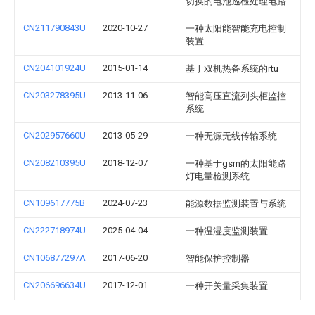
切换的电池巡检处理电路
CN211790843U
2020-10-27
一种太阳能智能充电控制
装置
CN204101924U
2015-01-14
基于双机热备系统的rtu
CN203278395U
2013-11-06
智能高压直流列头柜监控
系统
CN202957660U
2013-05-29
一种无源无线传输系统
CN208210395U
2018-12-07
一种基于gsm的太阳能路
灯电量检测系统
CN109617775B
2024-07-23
能源数据监测装置与系统
CN222718974U
2025-04-04
一种温湿度监测装置
CN106877297A
2017-06-20
智能保护控制器
CN206696634U
2017-12-01
一种开关量采集装置