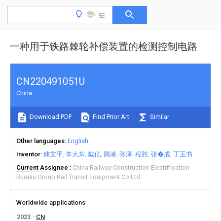
一种用于铁路棘轮补偿装置的检测控制电路
CN220491051U
China
Download PDF
Find Prior Art
Similar
Other languages
English
Inventor
储文平
李大东
戴亿
腾港
张泽
程胜
张�成
丁玉书
Current Assignee
China Railway Construction Electrification
Bureau Group Rail Transit Equipment Co Ltd
Worldwide applications
2023
CN