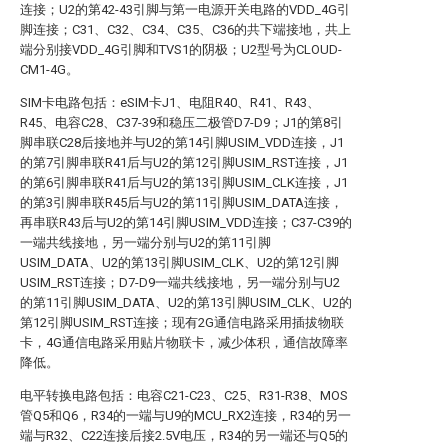
连接；U2的第42-43引脚与第一电源开关电路的VDD_4G引
脚连接；C31、C32、C34、C35、C36的共下端接地，共上
端分别接VDD_4G引脚和TVS1的阴极；U2型号为CLOUD-
CM1-4G。
SIM卡电路包括：eSIM卡J1、电阻R40、R41、R43、
R45、电容C28、C37-39和稳压二极管D7-D9；J1的第8引
脚串联C28后接地并与U2的第14引脚USIM_VDD连接，J1
的第7引脚串联R41后与U2的第12引脚USIM_RST连接，J1
的第6引脚串联R41后与U2的第13引脚USIM_CLK连接，J1
的第3引脚串联R45后与U2的第11引脚USIM_DATA连接，
再串联R43后与U2的第14引脚USIM_VDD连接；C37-C39的
一端共线接地，另一端分别与U2的第11引脚
USIM_DATA、U2的第13引脚USIM_CLK、U2的第12引脚
USIM_RST连接；D7-D9一端共线接地，另一端分别与U2
的第11引脚USIM_DATA、U2的第13引脚USIM_CLK、U2的
第12引脚USIM_RST连接；现有2G通信电路采用插拔物联
卡，4G通信电路采用贴片物联卡，减少体积，通信故障率
降低。
电平转换电路包括：电容C21-C23、C25、R31-R38、MOS
管Q5和Q6，R34的一端与U9的MCU_RX2连接，R34的另一
端与R32、C22连接后接2.5V电压，R34的另一端还与Q5的