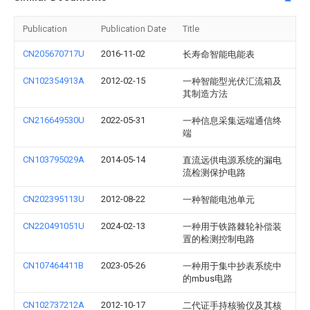
Publication
Publication Date
Title
CN205670717U
2016-11-02
长寿命智能电能表
CN102354913A
2012-02-15
一种智能型光伏汇流箱及
其制造方法
CN216649530U
2022-05-31
一种信息采集远端通信终
端
CN103795029A
2014-05-14
直流远供电源系统的漏电
流检测保护电路
CN202395113U
2012-08-22
一种智能电池单元
CN220491051U
2024-02-13
一种用于铁路棘轮补偿装
置的检测控制电路
CN107464411B
2023-05-26
一种用于集中抄表系统中
的mbus电路
CN102737212A
2012-10-17
二代证手持核验仪及其核