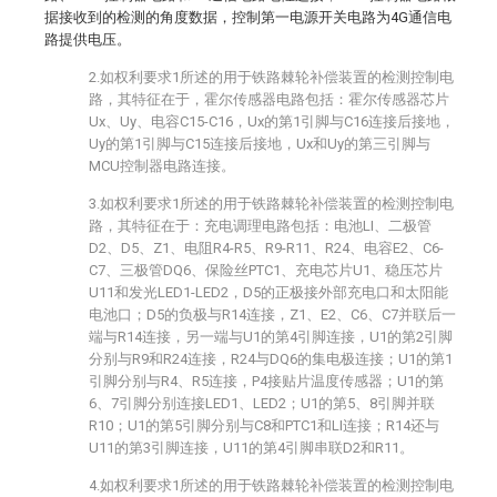
据接收到的检测的角度数据，控制第一电源开关电路为4G通信电
路提供电压。
2.如权利要求1所述的用于铁路棘轮补偿装置的检测控制电
路，其特征在于，霍尔传感器电路包括：霍尔传感器芯片
Ux、Uy、电容C15-C16，Ux的第1引脚与C16连接后接地，
Uy的第1引脚与C15连接后接地，Ux和Uy的第三引脚与
MCU控制器电路连接。
3.如权利要求1所述的用于铁路棘轮补偿装置的检测控制电
路，其特征在于：充电调理电路包括：电池LI、二极管
D2、D5、Z1、电阻R4-R5、R9-R11、R24、电容E2、C6-
C7、三极管DQ6、保险丝PTC1、充电芯片U1、稳压芯片
U11和发光LED1-LED2，D5的正极接外部充电口和太阳能
电池口；D5的负极与R14连接，Z1、E2、C6、C7并联后一
端与R14连接，另一端与U1的第4引脚连接，U1的第2引脚
分别与R9和R24连接，R24与DQ6的集电极连接；U1的第1
引脚分别与R4、R5连接，P4接贴片温度传感器；U1的第
6、7引脚分别连接LED1、LED2；U1的第5、8引脚并联
R10；U1的第5引脚分别与C8和PTC1和LI连接；R14还与
U11的第3引脚连接，U11的第4引脚串联D2和R11。
4.如权利要求1所述的用于铁路棘轮补偿装置的检测控制电