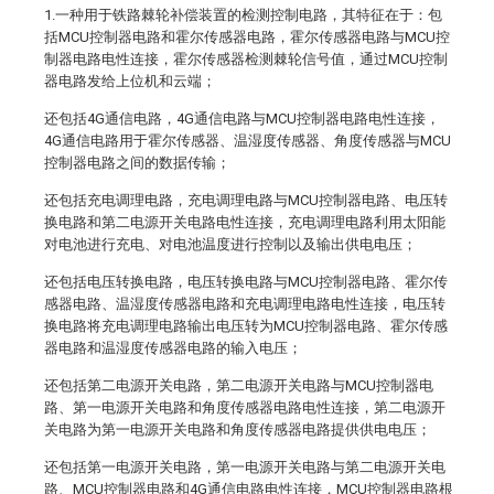
1.一种用于铁路棘轮补偿装置的检测控制电路，其特征在于：包
括MCU控制器电路和霍尔传感器电路，霍尔传感器电路与MCU控
制器电路电性连接，霍尔传感器检测棘轮信号值，通过MCU控制
器电路发给上位机和云端；
还包括4G通信电路，4G通信电路与MCU控制器电路电性连接，
4G通信电路用于霍尔传感器、温湿度传感器、角度传感器与MCU
控制器电路之间的数据传输；
还包括充电调理电路，充电调理电路与MCU控制器电路、电压转
换电路和第二电源开关电路电性连接，充电调理电路利用太阳能
对电池进行充电、对电池温度进行控制以及输出供电电压；
还包括电压转换电路，电压转换电路与MCU控制器电路、霍尔传
感器电路、温湿度传感器电路和充电调理电路电性连接，电压转
换电路将充电调理电路输出电压转为MCU控制器电路、霍尔传感
器电路和温湿度传感器电路的输入电压；
还包括第二电源开关电路，第二电源开关电路与MCU控制器电
路、第一电源开关电路和角度传感器电路电性连接，第二电源开
关电路为第一电源开关电路和角度传感器电路提供供电电压；
还包括第一电源开关电路，第一电源开关电路与第二电源开关电
路、MCU控制器电路和4G通信电路电性连接，MCU控制器电路根