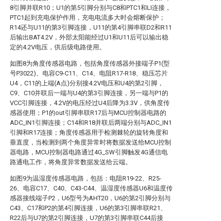
8引脚并联R10；U1的第5引脚分别与C8和PTC1和LI连接，
PTC1起到充电保护作用，充电电流多大时会熔断保护；
R14还与U11的第3引脚连接，U11的第4引脚串联D2和R11
后输出BAT4.2V，外部太阳能经过U1和U11后可以输出稳
定的4.2V电压，供后级电路使用。
如图8为角度传感器电路，包括角度传感器外接端子P1(型
号P3022)、电容C9-C11、C14、电阻R17-R18、稳压芯片
U4，C11的上端(A点)分别接4.2V电压和U4的第2引脚，
C9、C10并联后一端与U4的第3引脚连接，另一端与P1的
VCC引脚连接，4.2V的电压经过U4后降为3.3V，供角度传
感器使用；P1的out引脚串联R17后与MCU控制器电路的
ADC_IN1引脚连接；C14和R18并联后两端分别与ADC_IN1
引脚和R17连接；角度传感器用于检测棘轮的旋转角度和
垂直度，当检测到两个角度异常时将数据发送给MCU控制
器电路，MCU控制器电路通过4G_SW引脚触发4G通信电
路通电工作，将角度异常数据发送给云端。
如图9为温湿度传感器电路，包括：电阻R19-22、R25-
26、电容C17、C40、C43-C44、温湿度传感器U6和温度传
感器接线端子P2，U6型号为AHT20，U6的第2引脚分别与
C43、C17和P2的第4引脚连接，U6的第3引脚串联R21、
R22后与U7的第2引脚连接，U7的第3引脚串联C44后接