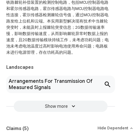
铁路棘轮补偿装置的检测控制电路，包括MCU控制器电路
和霍尔传感器电路，霍尔传感器电路与MCU控制器电路电
性连接，霍尔传感器检测棘轮信号值，通过MCU控制器电
路发给上位机和云端。本实用新型解决现有技术中当棘轮
突变时，未能及时上报棘轮突变信息；2G数据传输速率
慢，影响数据传输速度，从而影响棘轮异常时数据上报的
速度，且2G数据传输模块持续工作，未考虑功耗问题；电
池未考虑电池温度过高时影响电池使用寿命问题；电路板
未进行电源管理，存在功耗高的问题。
Landscapes
Arrangements For Transmission Of
Measured Signals
Show more
Claims
(5)
Hide Dependent