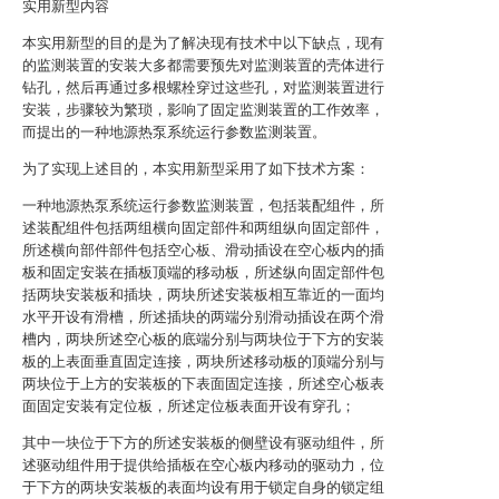
实用新型内容
本实用新型的目的是为了解决现有技术中以下缺点，现有
的监测装置的安装大多都需要预先对监测装置的壳体进行
钻孔，然后再通过多根螺栓穿过这些孔，对监测装置进行
安装，步骤较为繁琐，影响了固定监测装置的工作效率，
而提出的一种地源热泵系统运行参数监测装置。
为了实现上述目的，本实用新型采用了如下技术方案：
一种地源热泵系统运行参数监测装置，包括装配组件，所
述装配组件包括两组横向固定部件和两组纵向固定部件，
所述横向部件部件包括空心板、滑动插设在空心板内的插
板和固定安装在插板顶端的移动板，所述纵向固定部件包
括两块安装板和插块，两块所述安装板相互靠近的一面均
水平开设有滑槽，所述插块的两端分别滑动插设在两个滑
槽内，两块所述空心板的底端分别与两块位于下方的安装
板的上表面垂直固定连接，两块所述移动板的顶端分别与
两块位于上方的安装板的下表面固定连接，所述空心板表
面固定安装有定位板，所述定位板表面开设有穿孔；
其中一块位于下方的所述安装板的侧壁设有驱动组件，所
述驱动组件用于提供给插板在空心板内移动的驱动力，位
于下方的两块安装板的表面均设有用于锁定自身的锁定组