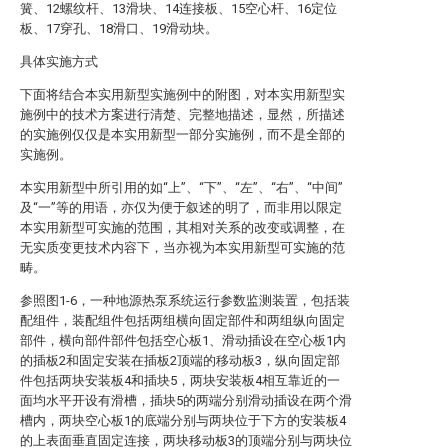
簧、12螺纹杆、13滑块、14连接板、15空心杆、16定位
板、17穿孔、18滑口、19滑动块。
具体实施方式
下面将结合本实用新型实施例中的附图，对本实用新型实
施例中的技术方案进行清楚、完整地描述，显然，所描述
的实施例仅仅是本实用新型一部分实施例，而不是全部的
实施例。
本实用新型中所引用的如“上”、“下”、“左”、“右”、“中间”
及“一”等的用语，亦仅为便于叙述的明了，而非用以限定
本实用新型可实施的范围，其相对关系的改变或调整，在
无实质变更技术内容下，当亦视为本实用新型可实施的范
畴。
参照图1-6，一种地源热泵系统运行参数监测装置，包括装
配组件，装配组件包括两组横向固定部件和两组纵向固定
部件，横向部件部件包括空心板1、滑动插设在空心板1内
的插板2和固定安装在插板2顶端的移动板3，纵向固定部
件包括两块安装板4和插块5，两块安装板4相互靠近的一
面均水平开设有滑槽，插块5的两端分别滑动插设在两个滑
槽内，两块空心板1的底端分别与两块位于下方的安装板4
的上表面垂直固定连接，两块移动板3的顶端分别与两块位