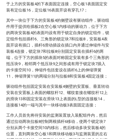
于上方的安装板4的下表面固定连接，空心板1表面固定安
装有定位板16，定位板16表面开设有穿孔17；
其中一块位于下方的安装板4的侧壁设有驱动组件，驱动组
件用于提供给插板2在空心板1内移动的驱动力，位于下方
的两块安装板4的表面均设有用于锁定自身的锁定组件，锁
定组件包括插杆6、三角形的锁定块7和拉板8，安装板4表
面开设有插口，插杆6滑动插设在插口内并通过伸缩件与安
装板4连接，锁定块7和拉板8分别固定安装在插杆6的两
端，位于下方的插块5的表面对称固定安装有多个三角形的
抵压块9，相邻两个抵压块9之间形成有用于锁定块7插入
的卡接空间10，伸缩件包括套设在插杆6上的伸缩弹簧
11，伸缩弹簧11的两端分别与拉板8和安装板4固定连接；
驱动组件包括固定安装在安装板4侧壁的安置板、垂直转动
安装在安置板上表面的螺纹杆12、螺纹套接在螺纹杆12上
的滑块13和固定安装在滑块13上表面的L型的连接板14，
连接板14的一端与其中一块移动板3表面固定连接；
工作人员首先将待安装的监测装置放入装配组件内，然后
通过拉动两块拉板8控制两根插杆6移动，使两个锁定块7
分别从两个卡接空间10内移出，然后移动多块安装板4的
位置，直到两块空心板1和两块移动板3与监测装置的左右