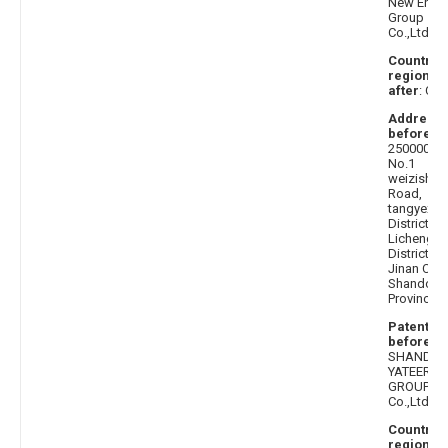
New Ener
Group
Co.,Ltd.
Country 
region
after
: Chi
Address
before
:
250000
No.1
weizishan
Road,
tangyexin
District,
Licheng
District,
Jinan City,
Shandong
Province
Patentee
before
:
SHANDO
YATEER
GROUP
Co.,Ltd.
Country 
region