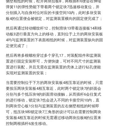
侧壁相抵的时候，松开两块拉板8，两根插杆6便会在伸缩
弹簧11的弹性势能下带着两个锁定块7迅速移动复位，并
分别插入与自身对位对应的卡接空间10内，此时多块安装
板4的位置便会被锁定，对监测装置横向的固定便完成了；
然后再通过转动螺纹杆12，控制滑块13带着连接板14和移
动板3进行垂直方向上的移动，直到位于上方的两块安装板
4均与监测装置的下表面相抵的时候，对监测装置纵向的固
定便完成了；
然后再将多根螺栓穿过多个穿孔17，对装配组件和监测装
置进行固定安装即可，方便快捷，可对不同尺寸的监测装
置进行装配，并且无需在监测装置的壳体上进行钻孔便能
实现对监测装置的安装；
当需要控制位于下方的两块安装板4相互靠近的时候，只需
要按压两块安装板4相互靠近，此时两个锁定块7的斜面会
分别与多个抵压块9的斜面滑动接触，从而插杆6会往复式
的进行移动，锁定块7也会进入不同的卡接空间10内，直
到两块空心板1分别与监测装置的左右侧壁相抵的时候即
可，抵压块9和锁定块7三角形的设计可以在需要控制两块
安装板4相互靠近的时候无需通过移动两块拉板8的位置来
控制两根插杆6发生移动。