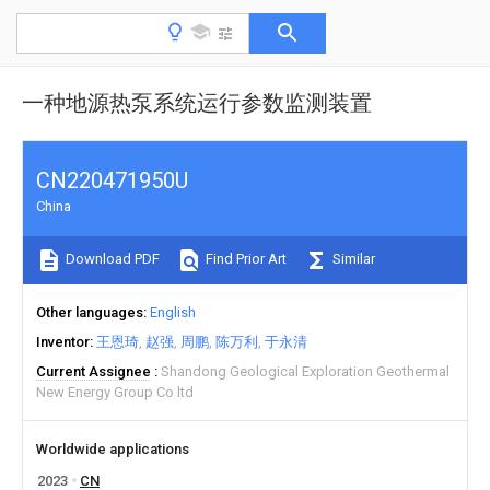
一种地源热泵系统运行参数监测装置
CN220471950U
China
Download PDF
Find Prior Art
Similar
Other languages
English
Inventor
王恩琦
赵强
周鹏
陈万利
于永清
Current Assignee
Shandong Geological Exploration Geothermal
New Energy Group Co ltd
Worldwide applications
2023
CN