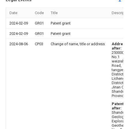
Date
Code
Title
Descripti
2024-02-09
GR01
Patent grant
2024-02-09
GR01
Patent grant
2024-08-06
CP03
Change of name, title or address
Address
after
:
250000
No.1
weizishan
Road,
tangyexin
District,
Licheng
District,
Jinan City,
Shandong
Province
Patentee
after
:
Shandong
Geologica
Exploratio
Geotherm