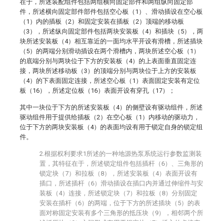
在于，所述装配组件包括两组横向固定部件和两组纵向固定部
件，所述横向固定部件部件包括空心板（1）、滑动插设在空心板
（1）内的插板（2）和固定安装在插板（2）顶端的移动板
（3），所述纵向固定部件包括两块安装板（4）和插块（5），两
块所述安装板（4）相互靠近的一面均水平开设有滑槽，所述插块
（5）的两端分别滑动插设在两个滑槽内，两块所述空心板（1）
的底端分别与两块位于下方的安装板（4）的上表面垂直固定连
接，两块所述移动板（3）的顶端分别与两块位于上方的安装板
（4）的下表面固定连接，所述空心板（1）表面固定安装有定位
板（16），所述定位板（16）表面开设有穿孔（17）；
其中一块位于下方的所述安装板（4）的侧壁设有驱动组件，所述
驱动组件用于提供给插板（2）在空心板（1）内移动的驱动力，
位于下方的两块安装板（4）的表面均设有用于锁定自身的锁定组
件。
2.根据权利要求1所述的一种地源热泵系统运行参数监测装
置，其特征在于，所述锁定组件包括插杆（6）、三角形的
锁定块（7）和拉板（8），所述安装板（4）表面开设有
插口，所述插杆（6）滑动插设在插口内并通过伸缩件与安
装板（4）连接，所述锁定块（7）和拉板（8）分别固定
安装在插杆（6）的两端，位于下方的所述插块（5）的表
面对称固定安装有多个三角形的抵压块（9），相邻两个所