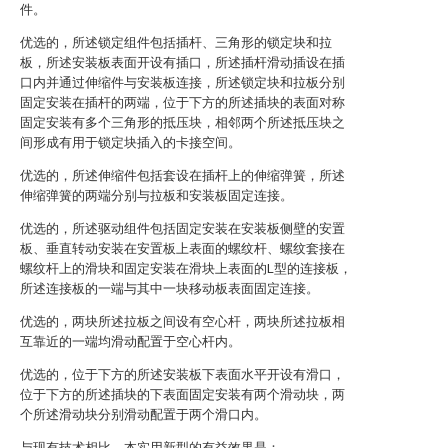
件。
优选的，所述锁定组件包括插杆、三角形的锁定块和拉
板，所述安装板表面开设有插口，所述插杆滑动插设在插
口内并通过伸缩件与安装板连接，所述锁定块和拉板分别
固定安装在插杆的两端，位于下方的所述插块的表面对称
固定安装有多个三角形的抵压块，相邻两个所述抵压块之
间形成有用于锁定块插入的卡接空间。
优选的，所述伸缩件包括套设在插杆上的伸缩弹簧，所述
伸缩弹簧的两端分别与拉板和安装板固定连接。
优选的，所述驱动组件包括固定安装在安装板侧壁的安置
板、垂直转动安装在安置板上表面的螺纹杆、螺纹套接在
螺纹杆上的滑块和固定安装在滑块上表面的L型的连接板，
所述连接板的一端与其中一块移动板表面固定连接。
优选的，两块所述拉板之间设有空心杆，两块所述拉板相
互靠近的一端均滑动配置于空心杆内。
优选的，位于下方的所述安装板下表面水平开设有滑口，
位于下方的所述插块的下表面固定安装有两个滑动块，两
个所述滑动块分别滑动配置于两个滑口内。
与现有技术相比，本实用新型的有益效果是：