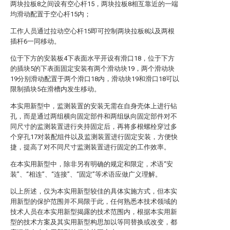
两块拉板8之间设有空心杆15，两块拉板8相互靠近的一端
均滑动配置于空心杆15内；
工作人员通过拉动空心杆15即可控制两块拉板8以及两根
插杆6一同移动。
位于下方的安装板4下表面水平开设有滑口18，位于下方
的插块5的下表面固定安装有两个滑动块19，两个滑动块
19分别滑动配置于两个滑口18内，滑动块19和滑口18可以
限制插块5在滑槽内发生移动。
本实用新型中，监测装置的安装无需在自身壳体上进行钻
孔，而是通过两组横向固定部件和两组纵向固定部件对不
同尺寸的监测装置进行夹持固定后，再将多根螺栓穿过多
个穿孔17对装配组件以及监测装置进行固定安装，方便快
捷，提高了对不同尺寸监测装置进行固定的工作效率。
在本实用新型中，除非另有明确的规定和限定，术语“安
装”、“相连”、“连接”、“固定”等术语应做广义理解。
以上所述，仅为本实用新型较佳的具体实施方式，但本实
用新型的保护范围并不局限于此，任何熟悉本技术领域的
技术人员在本实用新型揭露的技术范围内，根据本实用新
型的技术方案及其实用新型构思加以等同替换或改变，都