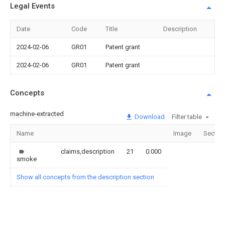
Legal Events
Date
Code
Title
Description
2024-02-06
GR01
Patent grant
2024-02-06
GR01
Patent grant
Concepts
machine-extracted
Download
Filter table
Name
Image
Sectio
claims,description
21
0.000
smoke
Show all concepts from the description section