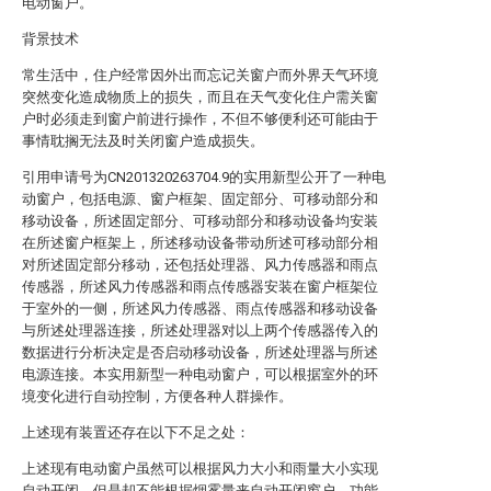
电动窗户。
背景技术
常生活中，住户经常因外出而忘记关窗户而外界天气环境
突然变化造成物质上的损失，而且在天气变化住户需关窗
户时必须走到窗户前进行操作，不但不够便利还可能由于
事情耽搁无法及时关闭窗户造成损失。
引用申请号为CN201320263704.9的实用新型公开了一种电
动窗户，包括电源、窗户框架、固定部分、可移动部分和
移动设备，所述固定部分、可移动部分和移动设备均安装
在所述窗户框架上，所述移动设备带动所述可移动部分相
对所述固定部分移动，还包括处理器、风力传感器和雨点
传感器，所述风力传感器和雨点传感器安装在窗户框架位
于室外的一侧，所述风力传感器、雨点传感器和移动设备
与所述处理器连接，所述处理器对以上两个传感器传入的
数据进行分析决定是否启动移动设备，所述处理器与所述
电源连接。本实用新型一种电动窗户，可以根据室外的环
境变化进行自动控制，方便各种人群操作。
上述现有装置还存在以下不足之处：
上述现有电动窗户虽然可以根据风力大小和雨量大小实现
自动开闭，但是却不能根据烟雾量来自动开闭窗户，功能