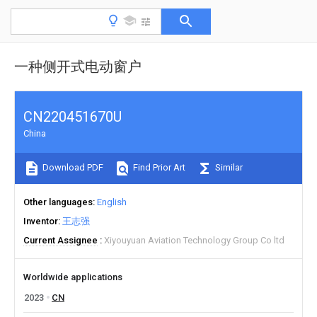
一种侧开式电动窗户
CN220451670U
China
Download PDF
Find Prior Art
Similar
Other languages
English
Inventor
王志强
Current Assignee
Xiyouyuan Aviation Technology Group Co ltd
Worldwide applications
2023
CN