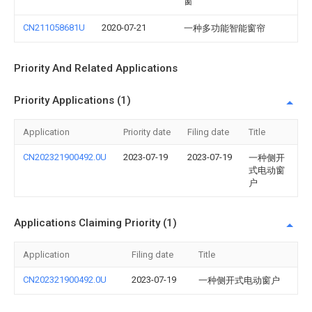
窗
CN211058681U
2020-07-21
一种多功能智能窗帘
Priority And Related Applications
Priority Applications (1)
Application
Priority date
Filing date
Title
CN202321900492.0U
2023-07-19
2023-07-19
一种侧开
式电动窗
户
Applications Claiming Priority (1)
Application
Filing date
Title
CN202321900492.0U
2023-07-19
一种侧开式电动窗户