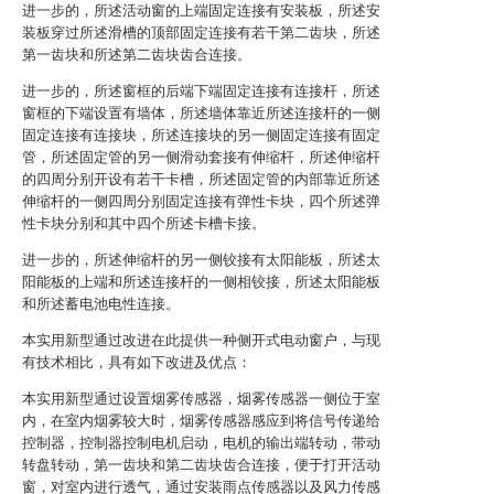
进一步的，所述活动窗的上端固定连接有安装板，所述安
装板穿过所述滑槽的顶部固定连接有若干第二齿块，所述
第一齿块和所述第二齿块齿合连接。
进一步的，所述窗框的后端下端固定连接有连接杆，所述
窗框的下端设置有墙体，所述墙体靠近所述连接杆的一侧
固定连接有连接块，所述连接块的另一侧固定连接有固定
管，所述固定管的另一侧滑动套接有伸缩杆，所述伸缩杆
的四周分别开设有若干卡槽，所述固定管的内部靠近所述
伸缩杆的一侧四周分别固定连接有弹性卡块，四个所述弹
性卡块分别和其中四个所述卡槽卡接。
进一步的，所述伸缩杆的另一侧铰接有太阳能板，所述太
阳能板的上端和所述连接杆的一侧相铰接，所述太阳能板
和所述蓄电池电性连接。
本实用新型通过改进在此提供一种侧开式电动窗户，与现
有技术相比，具有如下改进及优点：
本实用新型通过设置烟雾传感器，烟雾传感器一侧位于室
内，在室内烟雾较大时，烟雾传感器感应到将信号传递给
控制器，控制器控制电机启动，电机的输出端转动，带动
转盘转动，第一齿块和第二齿块齿合连接，便于打开活动
窗，对室内进行透气，通过安装雨点传感器以及风力传感