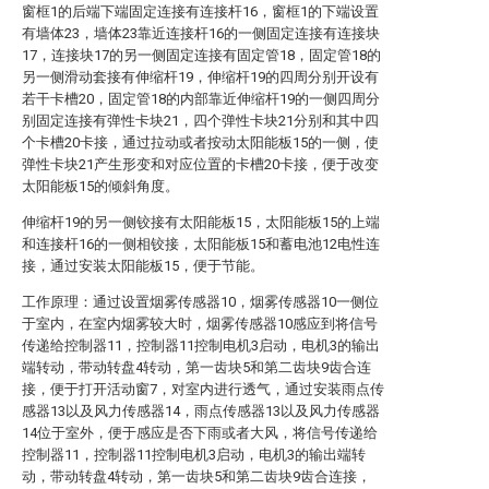
窗框1的后端下端固定连接有连接杆16，窗框1的下端设置
有墙体23，墙体23靠近连接杆16的一侧固定连接有连接块
17，连接块17的另一侧固定连接有固定管18，固定管18的
另一侧滑动套接有伸缩杆19，伸缩杆19的四周分别开设有
若干卡槽20，固定管18的内部靠近伸缩杆19的一侧四周分
别固定连接有弹性卡块21，四个弹性卡块21分别和其中四
个卡槽20卡接，通过拉动或者按动太阳能板15的一侧，使
弹性卡块21产生形变和对应位置的卡槽20卡接，便于改变
太阳能板15的倾斜角度。
伸缩杆19的另一侧铰接有太阳能板15，太阳能板15的上端
和连接杆16的一侧相铰接，太阳能板15和蓄电池12电性连
接，通过安装太阳能板15，便于节能。
工作原理：通过设置烟雾传感器10，烟雾传感器10一侧位
于室内，在室内烟雾较大时，烟雾传感器10感应到将信号
传递给控制器11，控制器11控制电机3启动，电机3的输出
端转动，带动转盘4转动，第一齿块5和第二齿块9齿合连
接，便于打开活动窗7，对室内进行透气，通过安装雨点传
感器13以及风力传感器14，雨点传感器13以及风力传感器
14位于室外，便于感应是否下雨或者大风，将信号传递给
控制器11，控制器11控制电机3启动，电机3的输出端转
动，带动转盘4转动，第一齿块5和第二齿块9齿合连接，