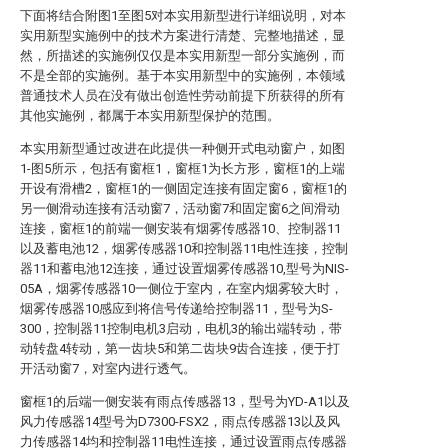
下面将结合附图1至图5对本实用新型进行详细说明，对本
实用新型实施例中的技术方案进行清楚、完整地描述，显
然，所描述的实施例仅仅是本实用新型一部分实施例，而
不是全部的实施例。基于本实用新型中的实施例，本领域
普通技术人员在没有做出创造性劳动前提下所获得的所有
其他实施例，都属于本实用新型保护的范围。
本实用新型通过改进在此提供一种侧开式电动窗户，如图
1-图5所示，包括有窗框1，窗框1为长方形，窗框1的上端
开设有滑槽2，窗框1的一侧固定连接有固定窗6，窗框1的
另一侧滑动连接有活动窗7，活动窗7和固定窗6之间滑动
连接，窗框1的前端一侧安装有烟雾传感器10、控制器11
以及蓄电池12，烟雾传感器10和控制器11电性连接，控制
器11和蓄电池12连接，通过设置烟雾传感器10,型号为NIS-
05A，烟雾传感器10一侧位于室内，在室内烟雾较大时，
烟雾传感器10感应到将信号传递给控制器11，型号为S-
300，控制器11控制电机3启动，电机3的输出端转动，带
动转盘4转动，第一齿块5和第二齿块9齿合连接，便于打
开活动窗7，对室内进行透气。
窗框1的后端一侧安装有雨点传感器13，型号为YD-A1以及
风力传感器14型号为D7300-FSX2，雨点传感器13以及风
力传感器14均和控制器11电性连接，通过设置雨点传感器