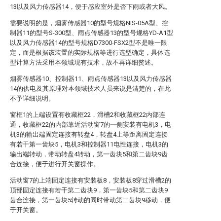
13以及风力传感器14，便于感应室外是否下雨或者大风。
需要说明的是，烟雾传感器10的型号规格NIS-05A型、控
制器11的型号S-300型、雨点传感器13的型号规格YD-A1型
以及风力传感器14的型号规格D7300-FSX2型不是唯一限
定，而是根据该装置的实际规格等进行选型确定，具体选
型计算方法采用本领域现有技术，故不再详细赘述。
烟雾传感器10、控制器11、雨点传感器13以及风力传感器
14的供电及其原理对本领域技术人员来说是清楚的，在此
不予详细说明。
窗框1的上端设置有收藏框22，滑槽2和收藏框22内部连
通，收藏框22的内部靠近活动窗7的一侧安装有电机3，电
机3的输出端固定连接有转盘4，转盘4上等距离固定连接
有若干第一齿块5，电机3和控制器11电性连接，电机3的
输出端转动，带动转盘4转动，第一齿块5和第二齿块9齿
合连接，便于进行开关窗操作。
活动窗7的上端固定连接有安装板8，安装板8穿过滑槽2的
顶部固定连接有若干第二齿块9，第一齿块5和第二齿块9
齿合连接，第一齿块5转动的同时带动第二齿块9移动，便
于开关窗。