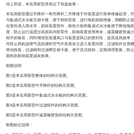
综上所述，本实用新型具有以下有益效果：
本实用新型通过升降杆一和升降杆二升降便于对装置进行简单维修处理，
与集成式水冷板互相卡接，便于拆卸安装，进行电机拆除维修，雨帽防止
在室外浸入雨水等，损坏装置部件，散热片组和集成式水冷板便于降低电
度，防止运行温度过高损坏内部零件，影响装置使用寿命，减震橡胶垫减
程中的噪音，同时增强安装通风口与装置进风口的密封性，提高送风效率
件防止风机故障气流回灌时空气中杂质灰尘进入装置内部，过滤组件在滑
滑动拆装，过滤棉和过滤网互相卡接，便于灵活拆卸，定期清理更换，防
面积灰影响装置滤灰效果。
附图说明
图1是本实用新型整体的结构示意图。
图2是本实用新型中升降杆的结构示意图。
图3是本实用新型中集成式水冷板的结构示意图。
图4是本实用新型中过滤组件的结构示意图。
图5是本实用新型中减震橡胶垫的结构示意图。
附图标记说明：