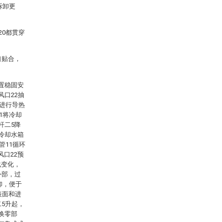
拆卸更
20都贯穿
口贴合，
置稳固安
风口22抽
3进行导热
1将冷却
杆二5降
冷却水箱
管11循环
口22预
载变化，
外部，过
卸，便于
表面和进
二5升起，
换零部