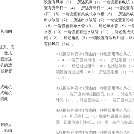
设置有风罩（2），所述风罩（2）一端设置有电机（
置有升降杆一（4），所述升降杆一（4）一端设置有
杆二（5）一端设置有集成式水冷板（6），所述集成
出水软管（7），所述出水软管（7）一端设置有冷却
（8）一端设置有导水管（9），所述导水管（9）一
种从动的
水泵（10）一端设置有进水软管（11），所述集成
。
帽（12），所述电机（3）一端设置有散热片组（1
有排风口（14）。
括机壳、底
接一盘式
2.根据权利要求1所述的一种屋顶用离心风机
柱固定连
（14）一端开设有滑槽（15），所述滑槽（
风机的运
（16），所述过滤组件（16）包括过滤棉（1
的低噪音
端设置有过滤网（18），所述固定板（1）一
（19）。
盘式电机
3.根据权利要求1所述的一种屋顶用离心风机
盘式电机
（1）一端开设有螺栓固定孔（20），所述风
。因此，
叶轮（21），所述固定板（1）一端开设有进
4.根据权利要求1所述的一种屋顶用离心风机
一（4）和升降杆二（5）数量均设置有四组
置，四组所述升降杆二（5）另一端均与集成
热有较大
坏，影响
5.根据权利要求1所述的一种屋顶用离心风机