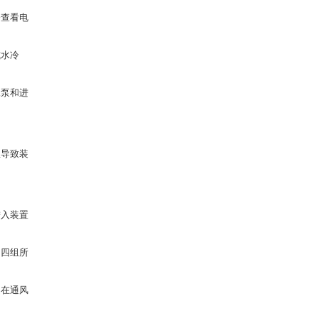
修查看电
式水冷
水泵和进
温导致装
进入装置
，四组所
定在通风