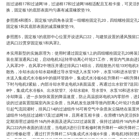
括过滤棉17和过滤网18，过滤棉17和过滤网18相适配且互相卡接，可灵活
换，固定板1的底部表面均匀裹有减震橡胶垫19。
参照图4和图5，固定板1的四角各设置一组螺栓固定孔20，四组螺栓固定孔
固定板1和其底部表面的减震橡胶垫19。
参照图5，固定板1的底部中心位置开设进风口22，与建筑设置的通风预留
进风口22贯穿固定板1和风罩2。
本实用新型的实施原理为：使用时通过固定板1上的四组螺栓固定孔20将装
装在屋顶通风口处，启动电机3运转带动离心叶轮21工作，将室内气体由进
入风罩2中，在风罩2中增压并通过排风口14排出，四组散热片组13对电机
散热，冷却水由冷却水箱8通过导水管9进入水泵10中，水泵10和进水软管1
水送入集成式水冷板6中的循环管路中，集成式水冷板6在升降杆一4和升降
下时与电机3紧贴，内部冷却水带走电机3表面温度，再通过出水软管7送回
8中，集成式水冷板6、出水软管7、冷却水箱8、导水管9、水泵10和进水软
冷却降温，进一步加快装置的降温速度，防止高温损坏电机3内零部件，进风
设的过滤装置阻隔室内灰尘杂质，当风机发生故障导致内部离心叶轮21负
引起气流回灌时，排风口14的过滤组件16可将空气中杂质灰尘隔绝在装置
滤组件16包括过滤棉17及过滤网18，且两者互相卡接，在滑槽15内灵活拆
定期清理过滤组件16内外表面及进风口22过滤装置，保持过滤组件16内外
风口22内外表面的清洁度，当电机3进行日常检修时将升降杆一4和升降杆
进行维修处理，通过打开升降杆二5与集成式水冷板6卡接，将电机3拆卸更