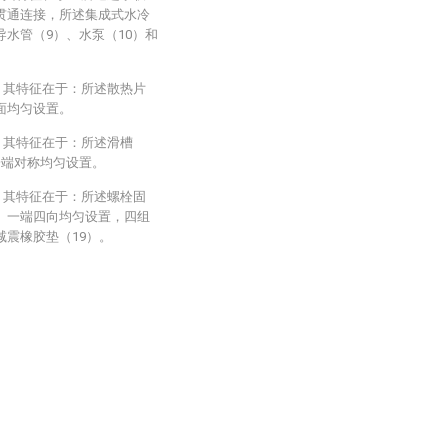
端贯通连接，所述集成式水冷
导水管（9）、水泵（10）和
，其特征在于：所述散热片
面均匀设置。
，其特征在于：所述滑槽
一端对称均匀设置。
，其特征在于：所述螺栓固
1）一端四向均匀设置，四组
减震橡胶垫（19）。