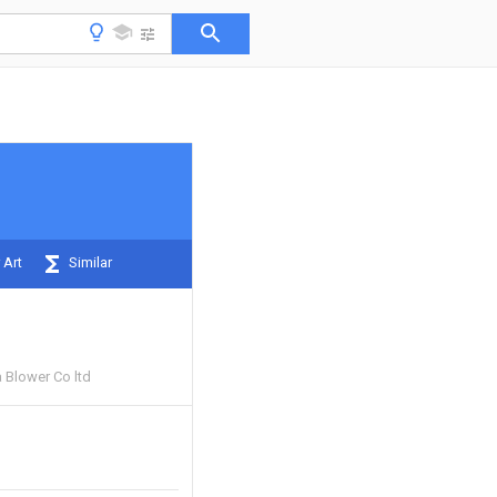
 Art
Similar
 Blower Co ltd