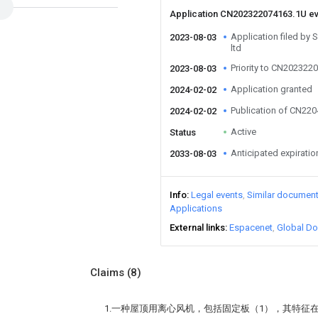
Application CN202322074163.1U e
Application filed by
2023-08-03
ltd
Priority to CN202322
2023-08-03
Application granted
2024-02-02
Publication of CN22
2024-02-02
Active
Status
Anticipated expiratio
2033-08-03
Info
Legal events
Similar documen
Applications
External links
Espacenet
Global Do
Claims
(8)
1.一种屋顶用离心风机，包括固定板（1），其特征