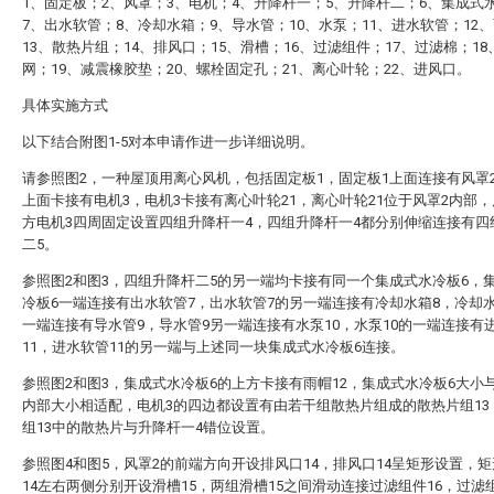
1、固定板；2、风罩；3、电机；4、升降杆一；5、升降杆二；6、集成式
7、出水软管；8、冷却水箱；9、导水管；10、水泵；11、进水软管；12
13、散热片组；14、排风口；15、滑槽；16、过滤组件；17、过滤棉；18
网；19、减震橡胶垫；20、螺栓固定孔；21、离心叶轮；22、进风口。
具体实施方式
以下结合附图1-5对本申请作进一步详细说明。
请参照图2，一种屋顶用离心风机，包括固定板1，固定板1上面连接有风罩
上面卡接有电机3，电机3卡接有离心叶轮21，离心叶轮21位于风罩2内部，
方电机3四周固定设置四组升降杆一4，四组升降杆一4都分别伸缩连接有四
二5。
参照图2和图3，四组升降杆二5的另一端均卡接有同一个集成式水冷板6，
冷板6一端连接有出水软管7，出水软管7的另一端连接有冷却水箱8，冷却
一端连接有导水管9，导水管9另一端连接有水泵10，水泵10的一端连接有
11，进水软管11的另一端与上述同一块集成式水冷板6连接。
参照图2和图3，集成式水冷板6的上方卡接有雨帽12，集成式水冷板6大小与
内部大小相适配，电机3的四边都设置有由若干组散热片组成的散热片组13
组13中的散热片与升降杆一4错位设置。
参照图4和图5，风罩2的前端方向开设排风口14，排风口14呈矩形设置，
14左右两侧分别开设滑槽15，两组滑槽15之间滑动连接过滤组件16，过滤组