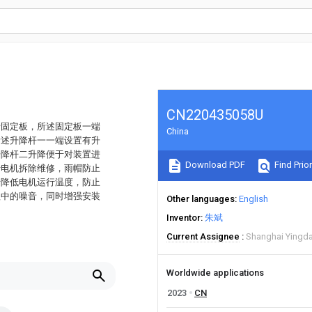
CN220435058U
括固定板，所述固定板一端
China
所述升降杆一一端设置有升
升降杆二升降便于对装置进
Download PDF
Find Prior
行电机拆除维修，雨帽防止
于降低电机运行温度，防止
程中的噪音，同时增强安装
Other languages
English
Inventor
朱斌
Current Assignee
Shanghai Yingda
Worldwide applications
2023
CN