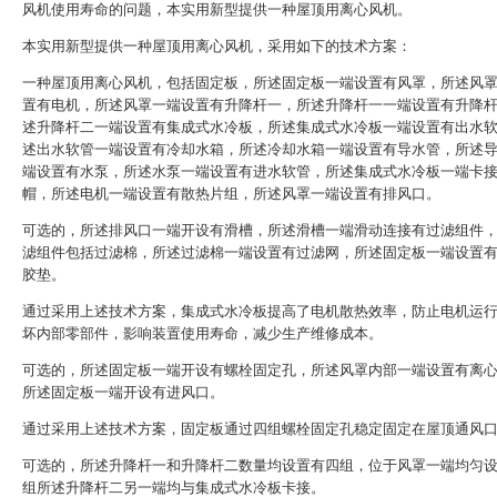
风机使用寿命的问题，本实用新型提供一种屋顶用离心风机。
本实用新型提供一种屋顶用离心风机，采用如下的技术方案：
一种屋顶用离心风机，包括固定板，所述固定板一端设置有风罩，所述风
置有电机，所述风罩一端设置有升降杆一，所述升降杆一一端设置有升降
述升降杆二一端设置有集成式水冷板，所述集成式水冷板一端设置有出水
述出水软管一端设置有冷却水箱，所述冷却水箱一端设置有导水管，所述
端设置有水泵，所述水泵一端设置有进水软管，所述集成式水冷板一端卡
帽，所述电机一端设置有散热片组，所述风罩一端设置有排风口。
可选的，所述排风口一端开设有滑槽，所述滑槽一端滑动连接有过滤组件
滤组件包括过滤棉，所述过滤棉一端设置有过滤网，所述固定板一端设置
胶垫。
通过采用上述技术方案，集成式水冷板提高了电机散热效率，防止电机运
坏内部零部件，影响装置使用寿命，减少生产维修成本。
可选的，所述固定板一端开设有螺栓固定孔，所述风罩内部一端设置有离
所述固定板一端开设有进风口。
通过采用上述技术方案，固定板通过四组螺栓固定孔稳定固定在屋顶通风
可选的，所述升降杆一和升降杆二数量均设置有四组，位于风罩一端均匀
组所述升降杆二另一端均与集成式水冷板卡接。