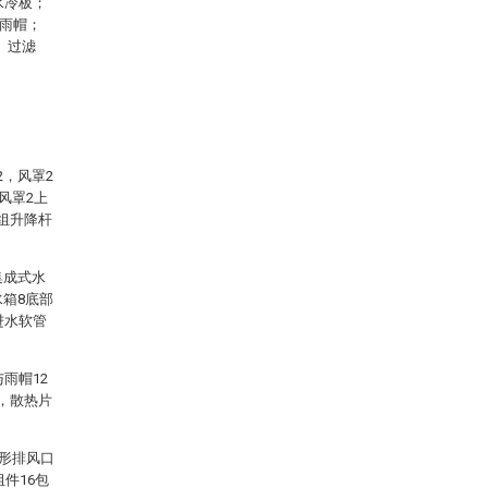
水冷板；
、雨帽；
、过滤
2，风罩2
风罩2上
组升降杆
集成式水
水箱8底部
进水软管
雨帽12
，散热片
矩形排风口
件16包