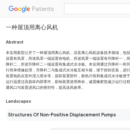
Patents
一种屋顶用离心风机
Abstract
本实用新型公开了一种屋顶用离心风机，涉及离心风机设备技术领域，包
设置有风罩，所述风罩一端设置有电机，所述风罩一端设置有升降杆一，
降杆二，所述升降杆二一端设置有集成式水冷板。本实用通过升降杆一和
行简单维修处理，升降杆二与集成式水冷板互相卡接，便于拆卸安装，进
装置电机在室外浸入雨水等，损坏装置部件，散热片组和集成式水冷板便
运行温度过高损坏内部零件，影响装置使用寿命，减震橡胶垫减少运行过
通风口与装置进风口的密封性，提高送风效率。
Landscapes
Structures Of Non-Positive Displacement Pumps