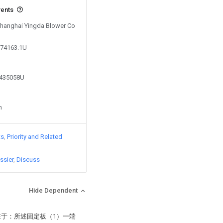
vents
 Shanghai Yingda Blower Co
074163.1U
0435058U
n
ts
Priority and Related
ssier
Discuss
Hide Dependent
在于：所述固定板（1）一端