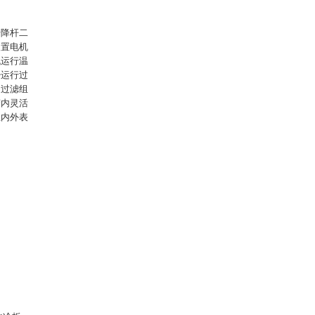
升降杆二
装置电机
机运行温
少运行过
，过滤组
槽内灵活
止内外表