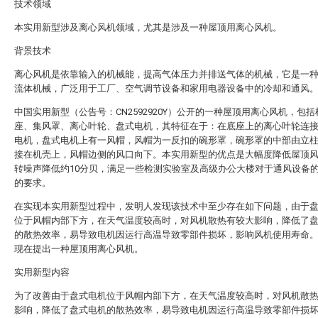
技术领域
本实用新型涉及离心风机领域，尤其是涉及一种屋顶用离心风机。
背景技术
离心风机是依靠输入的机械能，提高气体压力并排送气体的机械，它是一
流体机械，广泛用于工厂、空气调节设备和家用电器设备中的冷却和通风
中国实用新型（公告号：CN2592920Y）公开的一种屋顶用离心风机，包
座、集风罩、离心叶轮、盘式电机，其特征在于：在底座上的离心叶轮连
电机，盘式电机上有一风帽，风帽为一反扣的碗形罩，碗形罩的中部由立
接在机壳上，风帽边侧的风口向下。本实用新型的优点是大幅度降低屋顶
转噪声降低约10分贝，满足一些检测实验室及高级办公大楼对于通风设备
的要求。
在实现本实用新型过程中，发明人发现该技术中至少存在如下问题，由于
位于风帽内部下方，在天气温度较高时，对风机散热有较大影响，降低了
的散热效率，易导致电机因运行高温导致零部件损坏，影响风机使用寿命
现在提出一种屋顶用离心风机。
实用新型内容
为了改善由于盘式电机位于风帽内部下方，在天气温度较高时，对风机散
影响，降低了盘式电机的散热效率，易导致电机因运行高温导致零部件损