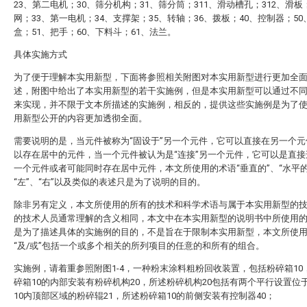
23、第二电机；30、筛分机构；31、筛分筒；311、滑动槽孔；312、滑板
网；33、第一电机；34、支撑架；35、转轴；36、拨板；40、控制器；50
盒；51、把手；60、下料斗；61、法兰。
具体实施方式
为了便于理解本实用新型，下面将参照相关附图对本实用新型进行更加全
述，附图中给出了本实用新型的若干实施例，但是本实用新型可以通过不
来实现，并不限于文本所描述的实施例，相反的，提供这些实施例是为了
用新型公开的内容更加透彻全面。
需要说明的是，当元件被称为“固设于”另一个元件，它可以直接在另一个元
以存在居中的元件，当一个元件被认为是“连接”另一个元件，它可以是直接
一个元件或者可能同时存在居中元件，本文所使用的术语“垂直的”、“水平的
“左”、“右”以及类似的表述只是为了说明的目的。
除非另有定义，本文所使用的所有的技术和科学术语与属于本实用新型的
的技术人员通常理解的含义相同，本文中在本实用新型的说明书中所使用
是为了描述具体的实施例的目的，不是旨在于限制本实用新型，本文所使
“及/或”包括一个或多个相关的所列项目的任意的和所有的组合。
实施例，请着重参照附图1-4，一种粉末涂料粗粉回收装置，包括粉碎箱10
碎箱10的内部安装有粉碎机构20，所述粉碎机构20包括有两个平行设置位
10内顶部区域的粉碎辊21，所述粉碎箱10的前侧安装有控制器40；