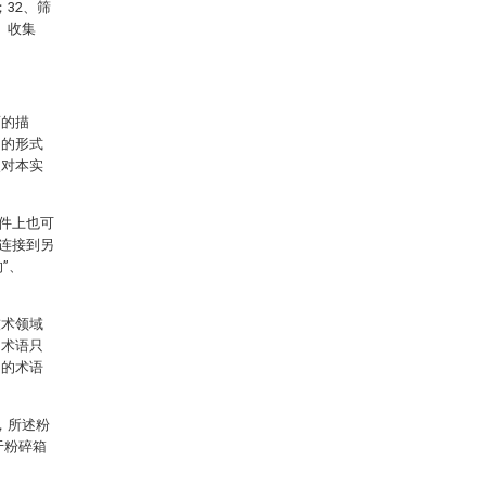
；32、筛
、收集
面的描
同的形式
使对本实
件上也可
连接到另
”、
技术领域
的术语只
用的术语
，所述粉
于粉碎箱