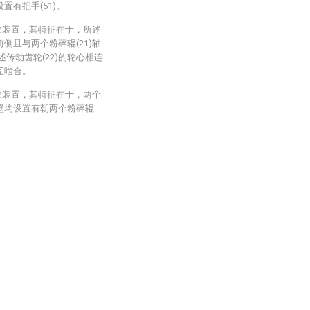
设置有把手(51)。
收装置，其特征在于，所述
前侧且与两个粉碎辊(21)轴
述传动齿轮(22)的轮心相连
相互啮合。
收装置，其特征在于，两个
内壁均设置有朝两个粉碎辊