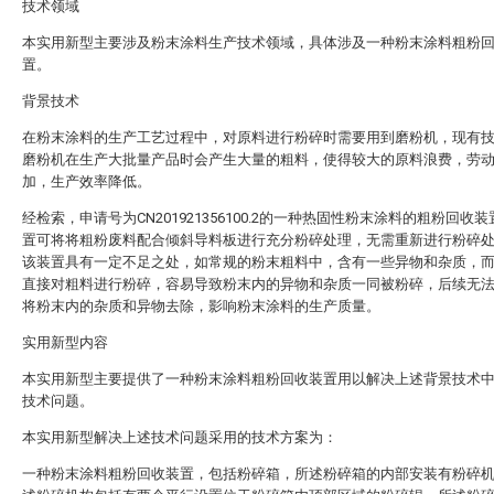
技术领域
本实用新型主要涉及粉末涂料生产技术领域，具体涉及一种粉末涂料粗粉
置。
背景技术
在粉末涂料的生产工艺过程中，对原料进行粉碎时需要用到磨粉机，现有
磨粉机在生产大批量产品时会产生大量的粗料，使得较大的原料浪费，劳
加，生产效率降低。
经检索，申请号为CN201921356100.2的一种热固性粉末涂料的粗粉回收
置可将将粗粉废料配合倾斜导料板进行充分粉碎处理，无需重新进行粉碎
该装置具有一定不足之处，如常规的粉末粗料中，含有一些异物和杂质，
直接对粗料进行粉碎，容易导致粉末内的异物和杂质一同被粉碎，后续无
将粉末内的杂质和异物去除，影响粉末涂料的生产质量。
实用新型内容
本实用新型主要提供了一种粉末涂料粗粉回收装置用以解决上述背景技术
技术问题。
本实用新型解决上述技术问题采用的技术方案为：
一种粉末涂料粗粉回收装置，包括粉碎箱，所述粉碎箱的内部安装有粉碎