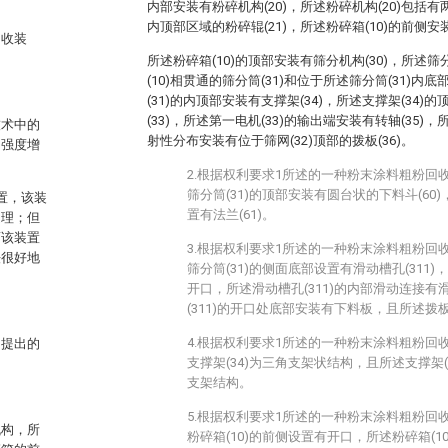
内部安装有粉碎机构(20)，所述粉碎机构(20)包括有
内顶部区域的粉碎辊(21)，所述粉碎箱(10)的前侧安装
回收装
所述粉碎箱(10)的顶部安装有筛分机构(30)，所述筛
(10)相贯通的筛分筒(31)和位于所述筛分筒(31)内底
(31)的内顶部安装有支撑架(34)，所述支撑架(34
(33)，所述第一电机(33)的输出端安装有转轴(35)，
技术中的
射性分布安装有位于筛网(32)顶部的拨板(36)。
动强度增
2.根据权利要求1所述的一种粉末涂料粗粉回
筛分筒(31)的顶部安装有圆台状的下料斗(60)
装置，该装
置有法兰(61)。
处理；但
而该装置
3.根据权利要求1所述的一种粉末涂料粗粉回
法很好地
筛分筒(31)的侧面底部设置有滑动槽孔(311)
开口，所述滑动槽孔(311)的内部滑动连接有滑
(311)的开口处底部安装有下料板，且所述拨板
4.根据权利要求1所述的一种粉末涂料粗粉回
中提出的
支撑架(34)为三角支架状结构，且所述支撑架
支架结构。
5.根据权利要求1所述的一种粉末涂料粗粉回
机构，所
粉碎箱(10)的前侧设置有开口，所述粉碎箱(