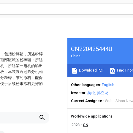
CN220425444U
域，包括粉碎箱，所述粉碎
China
内顶部区域的粉碎辊；所述
电机，所述第一电机的输出
Download PDF
Find Prior
拨板，本装置通过筛分机构
充分粉碎，节约原料且能保
，便于后续粉末涂料更好的
Other languages
English
Inventor
吴松
孙立龙
Current Assignee
Wuhu Sihan New 
Worldwide applications
2023
CN