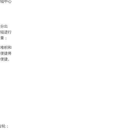
碎辊中心
筛分出
碎辊进行
质量；
会堆积和
可便捷将
单便捷。
齿轮；