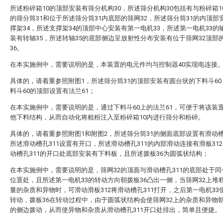
所述粉碎箱10的顶部安装有筛分机构30，所述筛分机构30包括有与粉碎箱1
的筛分筒31和位于所述筛分筒31内底部的筛网32，所述筛分筒31的内顶部
撑架34，所述支撑架34的顶部中心安装有第一电机33，所述第一电机33的
装有转轴35，所述转轴35的底部侧边呈放射性分布安装有位于筛网32顶部
36。
在本实施例中，需要说明的是，本装置的电元件均与控制器40实现电连接
具体的，请着重参照附图1，所述筛分筒31的顶部安装有圆台状的下料斗6
料斗60的顶部设置有法兰61；
在本实施例中，需要说明的是，通过下料斗60上的法兰61，可便于将该装
他下料结构，从而自动化将粗粉注入至粉碎箱10内进行筛分和粉碎。
具体的，请着重参照附图1和附图2，所述筛分筒31的侧面底部设置有滑动槽
所述滑动槽孔311设置有开口，所述滑动槽孔311的内部滑动连接有滑板31
动槽孔311的开口处底部安装有下料板，且所述拨板36为圆弧状结构；
在本实施例中，需要说明的是，筛网32的顶面与滑动槽孔311的底部处于
位置处，且所述第一电机33的转动方向朝拨板36凸出一侧，当筛网32上堆
量的杂质和异物时，可滑动滑板312将滑动槽孔311打开，之后第一电机33使
转动，拨板36在转动过程中，由于圆弧状结构会使筛网32上的杂质和异物朝
的侧边拨动，从而使异物和杂质从滑动槽孔311开口处排出，简单且便捷。