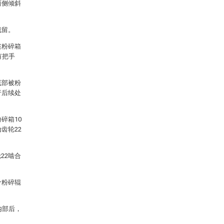
两侧倾斜
残留。
述粉碎箱
有把手
底部被粉
行后续处
碎箱10
齿轮22
22啮合
。
个粉碎辊
内部后，