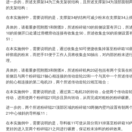
进一步的，所述支撑架34为三角支架状结构，且所述支撑架34为顶部面朝
的支架结构；
在本实施例中，需要说明的是，支撑架34的结构可减少粉末在支撑架34上
具体的，请着重参照附图1和附图3，所述粉碎箱10的前侧设置有开口，所
10的前侧开口处通过滑槽滑动连接有收集盒50，所述收集盒50的前侧设置
51；
在本实施例中，需要说明的是，通过收集盒50可便捷收集掉落至粉碎箱10
碎彻底的粉末，而把手51便于工作人员将收集盒50抽出，对内部的粉末进
理。
具体的，请着重参照附图3和附图4，所述粉碎机构20还包括有两个安装在粉
前侧且与两个粉碎辊21轴心相连接的传动齿轮22和一个与其中一个所述传动
的轮心相连接的第二电机23，两个所述传动齿轮22相互啮合；
在本实施例中，需要说明的是，通过第二电机23的转动，会使两个传动齿轮
传动，进而使两个粉碎辊21同步且异向转动，从而完成对粗粉的粉碎碾磨
进一步的，两个所述粉碎辊21顶部区域的粉碎箱10两侧内壁均设置有朝两
21中心倾斜的导料板11；
在本实施例中，需要说明的是，导料板11可使从筛分筒31掉落至粉碎箱10
更好的进入至两个粉碎辊21之间进行碾磨，保证粉末涂料的粉碎效果。