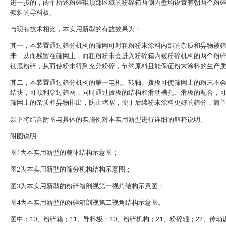
进一步的，两个所述粉碎辊顶部区域的粉碎箱两侧内壁均设置有朝两个粉
倾斜的导料板。
与现有技术相比，本实用新型的有益效果为：
其一，本装置通过筛分机构的筛网可对粗粉粉末涂料内部的杂质和异物被
来，从而残留在筛网上，而粗粉粉末会进入粉碎箱内被粉碎机构的两个粉
彻底粉碎，从而使粉末得到充分粉碎，节约原料且能保证粉末涂料的生产
其二，本装置通过筛分机构的第一电机、转轴、拨板可使筛网上的粉末不
结块，可顺利穿过筛网，同时通过拨板的结构和滑动槽孔、滑板的配合，
筛网上的杂质和异物排出，防止堵塞，便于后续粉末涂料更好的筛分，简
以下将结合附图与具体的实施例对本实用新型进行详细的解释说明。
附图说明
图1为本实用新型的整体结构示意图；
图2为本实用新型的筛分机构结构示意图；
图3为本实用新型的粉碎箱剖视第一视角结构示意图；
图4为本实用新型的粉碎箱剖视第二视角结构示意图。
图中：10、粉碎箱；11、导料板；20、粉碎机构；21、粉碎辊；22、传动