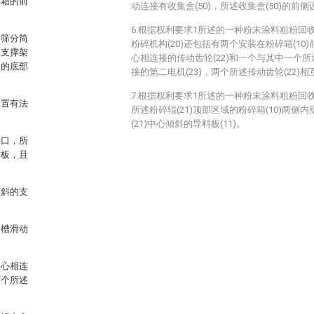
碎箱的前
动连接有收集盒(50)，所述收集盒(50)的前侧
6.根据权利要求1所述的一种粉末涂料粗粉回
的筛分筒
粉碎机构(20)还包括有两个安装在粉碎箱(10)
述支撑架
心相连接的传动齿轮(22)和一个与其中一个所
轴的底部
接的第二电机(23)，两个所述传动齿轮(22)
7.根据权利要求1所述的一种粉末涂料粗粉回
设置有法
所述粉碎辊(21)顶部区域的粉碎箱(10)两侧
(21)中心倾斜的导料板(11)。
开口，所
料板，且
倾斜的支
滑槽滑动
轴心相连
两个所述