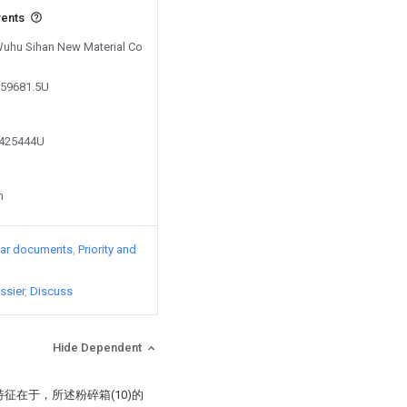
vents
 Wuhu Sihan New Material Co
959681.5U
0425444U
n
lar documents
Priority and
ssier
Discuss
Hide Dependent
特征在于，所述粉碎箱(10)的