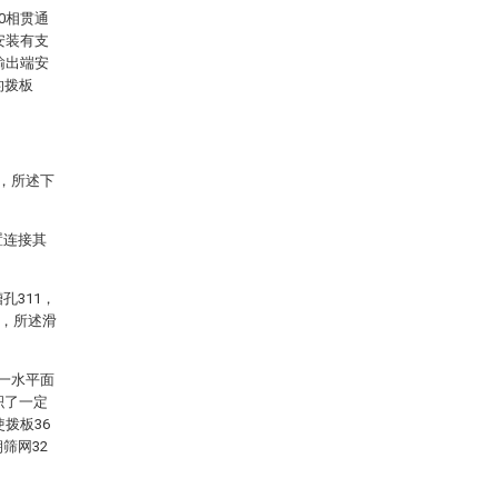
0相贯通
安装有支
输出端安
的拨板
。
0，所述下
置连接其
孔311，
2，所述滑
同一水平面
积了一定
拨板36
筛网32