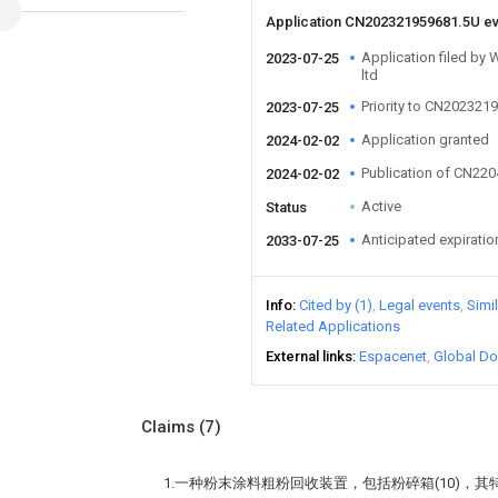
Application CN202321959681.5U e
Application filed by
2023-07-25
ltd
Priority to CN202321
2023-07-25
Application granted
2024-02-02
Publication of CN22
2024-02-02
Active
Status
Anticipated expiratio
2033-07-25
Info
Cited by (1)
Legal events
Simi
Related Applications
External links
Espacenet
Global Do
Claims
(7)
1.一种粉末涂料粗粉回收装置，包括粉碎箱(10)，其