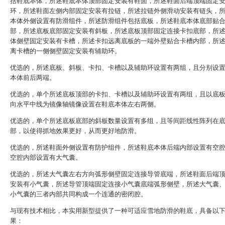
括鞋底本体，所述鞋底本体顶部固定安装有鞋面，所述鞋面后端顶端固定
环，所述鞋面左侧内部固定安装有拉链，所述拉链外侧滑动安装有链头，
本体外侧设置有防滑组件，所述防滑组件包括底板，所述鞋底本体底部贴
部，所述底板底部固定安装有斜板，所述底板顶部固定连接卡扣底部，所
体侧壁固定安装有卡槽，所述卡扣远离底板的一端外壁贴合卡槽内部，所
离卡槽的一侧侧壁固定安装有辅助环。
优选的，所述底板、斜板、卡扣、卡槽以及辅助环设置有两组，且分别设
本体前后两端。
优选的，单个所述底板顶部的卡扣、卡槽以及辅助环设置有两组，且以底
向水平中线为镜像轴镜像设置在鞋底本体左右两侧。
优选的，单个所述底板底部的斜板数量设置有多组，且等间距线性阵列在
部，以使得抓地效果更好，从而更好地防滑。
优选的，所述鞋面外侧设置有防护组件，所述鞋底本体后端内部设置有空
空腔内部设置有大气囊。
优选的，所述大气囊左右方向弧形侧壁固定连接导管底端，所述鞋面后端
安装有小气囊，所述导管顶端固定连接小气囊底端弧形侧壁，所述大气囊
小气囊的三者内部共同构成一个连通的密闭腔。
与现有技术相比，本实用新型提供了一种可适应雪地防滑的鞋底，具备以
果：