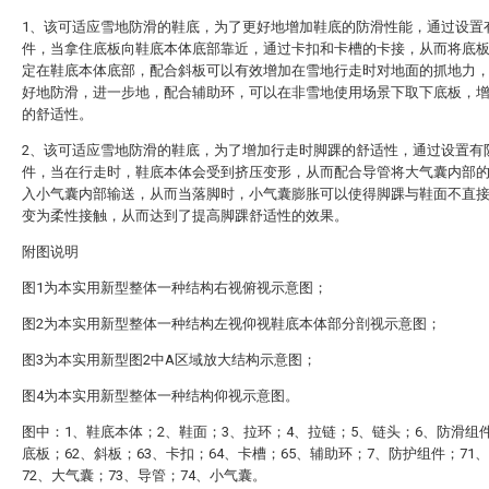
1、该可适应雪地防滑的鞋底，为了更好地增加鞋底的防滑性能，通过设置
件，当拿住底板向鞋底本体底部靠近，通过卡扣和卡槽的卡接，从而将底
定在鞋底本体底部，配合斜板可以有效增加在雪地行走时对地面的抓地力
好地防滑，进一步地，配合辅助环，可以在非雪地使用场景下取下底板，
的舒适性。
2、该可适应雪地防滑的鞋底，为了增加行走时脚踝的舒适性，通过设置有
件，当在行走时，鞋底本体会受到挤压变形，从而配合导管将大气囊内部
入小气囊内部输送，从而当落脚时，小气囊膨胀可以使得脚踝与鞋面不直
变为柔性接触，从而达到了提高脚踝舒适性的效果。
附图说明
图1为本实用新型整体一种结构右视俯视示意图；
图2为本实用新型整体一种结构左视仰视鞋底本体部分剖视示意图；
图3为本实用新型图2中A区域放大结构示意图；
图4为本实用新型整体一种结构仰视示意图。
图中：1、鞋底本体；2、鞋面；3、拉环；4、拉链；5、链头；6、防滑组件
底板；62、斜板；63、卡扣；64、卡槽；65、辅助环；7、防护组件；71
72、大气囊；73、导管；74、小气囊。