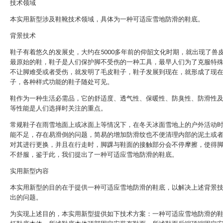
技术领域
本实用新型涉及鞋靴技术领域，具体为一种可适应雪地防滑的鞋底。
背景技术
鞋子有着悠久的发展史，大约在5000多年前的仰韶文化时期，就出现了兽
最原始的鞋，鞋子是人们保护脚不受伤的一种工具，最早人们为了克服特
不让脚难受或者受伤，就发明了毛皮鞋子，鞋子发展到现在，就形成了现
子，各种样式功能的鞋子随处可见。
鞋作为一种生活必需品，它的舒适度、透气性、保暖性、防臭性、防滑性
等性能是人们选择时关注的重点。
常规鞋子在雨雪地面上或冰面上等情况下，在冬天冰面雪地上的户外活动
能不足，存在易滑倒的问题，简易的增加防滑纹也不便清理内部的泥土或
对其进行更换，并且在行走时，脚踝与鞋面的接触部分会不停摩擦，使得
不舒服，鉴于此，我们提出了一种可适应雪地防滑的鞋底。
实用新型内容
本实用新型的目的在于提供一种可适应雪地防滑的鞋底，以解决上述背景
出的问题。
为实现上述目的，本实用新型提供如下技术方案：一种可适应雪地防滑的