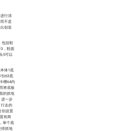
案进行清
，而不是
做出创造
，包括鞋
环3，鞋面
头5可以
本体1底
扣63底
卡槽64内
从而将底板
地面的抓地
，进一步
了行走的
分别设置
设置有两
，单个底
使得抓地