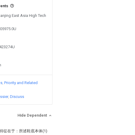
vents
Nanjing East Asia High Tech
005975.0U
0423274U
n
ts
Priority and Related
ssier
Discuss
Hide Dependent
特征在于：所述鞋底本体(1)