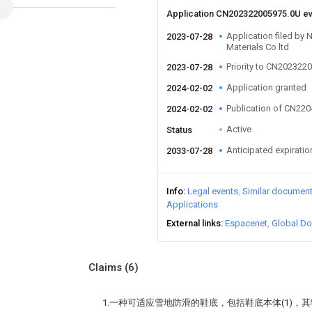
Application CN202322005975.0U e
Application filed by 
2023-07-28
Materials Co ltd
Priority to CN202322
2023-07-28
Application granted
2024-02-02
Publication of CN22
2024-02-02
Active
Status
Anticipated expiratio
2033-07-28
Info
Legal events
Similar documen
Applications
External links
Espacenet
Global Do
Claims
(6)
1.一种可适应雪地防滑的鞋底，包括鞋底本体(1)，其