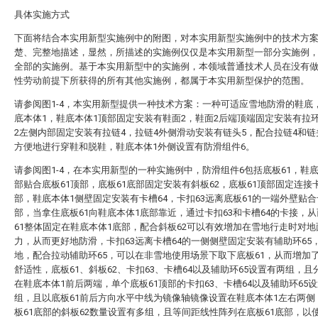
具体实施方式
下面将结合本实用新型实施例中的附图，对本实用新型实施例中的技术方
楚、完整地描述，显然，所描述的实施例仅仅是本实用新型一部分实施例
全部的实施例。基于本实用新型中的实施例，本领域普通技术人员在没有
性劳动前提下所获得的所有其他实施例，都属于本实用新型保护的范围。
请参阅图1-4，本实用新型提供一种技术方案：一种可适应雪地防滑的鞋底
底本体1，鞋底本体1顶部固定安装有鞋面2，鞋面2后端顶端固定安装有拉
2左侧内部固定安装有拉链4，拉链4外侧滑动安装有链头5，配合拉链4和链
方便地进行穿鞋和脱鞋，鞋底本体1外侧设置有防滑组件6。
请参阅图1-4，在本实用新型的一种实施例中，防滑组件6包括底板61，鞋底
部贴合底板61顶部，底板61底部固定安装有斜板62，底板61顶部固定连接卡
部，鞋底本体1侧壁固定安装有卡槽64，卡扣63远离底板61的一端外壁贴合
部，当拿住底板61向鞋底本体1底部靠近，通过卡扣63和卡槽64的卡接，
61整体固定在鞋底本体1底部，配合斜板62可以有效增加在雪地行走时对
力，从而更好地防滑，卡扣63远离卡槽64的一侧侧壁固定安装有辅助环65
地，配合拉动辅助环65，可以在非雪地使用场景下取下底板61，从而增加
舒适性，底板61、斜板62、卡扣63、卡槽64以及辅助环65设置有两组，且
在鞋底本体1前后两端，单个底板61顶部的卡扣63、卡槽64以及辅助环65
组，且以底板61前后方向水平中线为镜像轴镜像设置在鞋底本体1左右两侧
板61底部的斜板62数量设置有多组，且等间距线性阵列在底板61底部，以