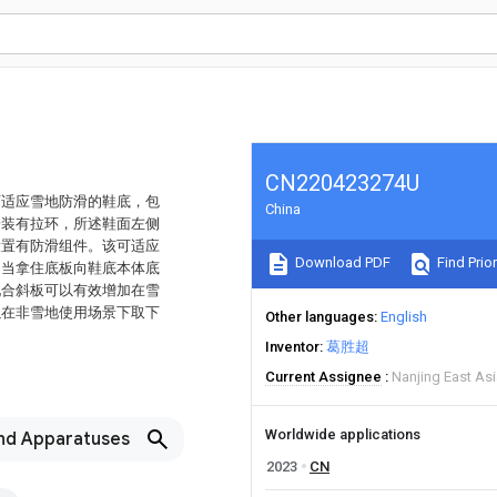
CN220423274U
可适应雪地防滑的鞋底，包
China
安装有拉环，所述鞋面左侧
设置有防滑组件。该可适应
Download PDF
Find Prior
，当拿住底板向鞋底本体底
配合斜板可以有效增加在雪
以在非雪地使用场景下取下
Other languages
English
Inventor
葛胜超
Current Assignee
Nanjing East Asi
Worldwide applications
nd Apparatuses
2023
CN