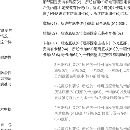
顶部固定安装有鞋面(2)，所述鞋面(2)后端顶端固定安
左侧内部固定安装有拉链(4)，所述拉链(4)外侧滑动
体(1)外侧设置有防滑组件(6)，所述防滑组件(6)包括
底板(61)，所述鞋底本体(1)底部贴合底板(61)顶部；
皮缝制的
斜板(62)，所述底板(61)底部固定安装有斜板(62)；
殊情况，
在这个样
卡扣(63)，所述底板(61)顶部固定连接卡扣(63)底
安装有卡槽(64)，所述卡扣(63)远离底板(61)的一端
卡扣(63)远离卡槽(64)的一侧侧壁固定安装有辅助环(6
及耐磨性
2.根据权利要求1所述的一种可适应雪地防滑
底板(61)、斜板(62)、卡扣(63)、卡槽(64)
时防滑性
分别设置在鞋底本体(1)前后两端。
者磨损后
脚踝处会
3.根据权利要求1所述的一种可适应雪地防滑
所述底板(61)顶部的卡扣(63)、卡槽(64)以
底板(61)前后方向水平中线为镜像轴镜像设置
4.根据权利要求1所述的一种可适应雪地防滑
技术中提
所述底板(61)底部的斜板(62)数量设置有
(61)底部。
鞋底，包
5.根据权利要求1所述的一种可适应雪地防滑