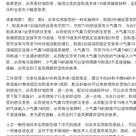
效果更好，从而更好地防滑，值得注意的是鞋底本体1为硬质橡胶材料，走
压时会发生小幅度形变。
请参阅图1、图2、图4，在本实用新型的一种实施例中，鞋面2外侧设置有
7，鞋底本体1后端内部设置有空腔71，空腔71内部设置有大气囊72，当在
鞋底本体1会受到挤压变形，从而使得大气囊72受到挤压变形，大气囊72
形侧壁固定连接导管73底端，导管73弧形外壁固定连接鞋面2外壁，且鞋底
壁开设有与导管73外径相适配的通孔，鞋面2后端顶部固定安装有小气囊74
顶端固定连接小气囊74底端弧形侧壁，大气囊72、导管73与小气囊74的三
同构成一个连通的密闭腔，从而配合导管73将大气囊72内部的气体输入小气
部，从而每当落脚时，小气囊74的膨胀可以使得脚踝与鞋面2不直接接触，
接触，从而达到了提高脚踝舒适性的效果。
工作原理：当拿住底板61向鞋底本体1底部靠近，通过卡扣63和卡槽64的
将底板61整体固定在鞋底本体1底部，配合斜板62可以有效增加在雪地行
的抓地力，从而更好地防滑，进一步地，配合拉动辅助环65，可以在非雪
景下取下底板61，从而增加了行走的舒适性，进一步地，当在行走时，鞋底
受到挤压变形，从而使得大气囊72受到挤压变形，从而配合导管73将大气囊
的气体输入小气囊74内部，从而每当落脚时，小气囊74的膨胀可以使得脚
不直接接触，变为柔性接触，从而达到了提高脚踝舒适性的效果。
上文一般性地对本实用新型做了详尽的描述，但在本实用新型基础上，可
一些修改或改进，这对于技术领域的一般技术人员是显而易见的。因此，