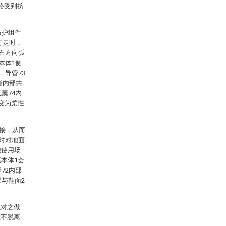
路受到挤
防护组件
行走时，
左右方向弧
本体1侧
，导管73
者内部共
囊74内
变为柔性
卡接，从而
走时对地面
地使用场
本体1会
72内部
踝与鞋面2
以对之做
在不脱离