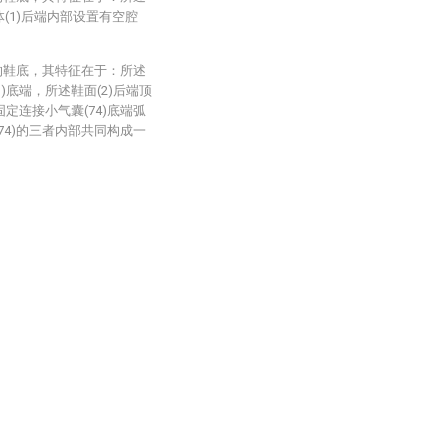
体(1)后端内部设置有空腔
的鞋底，其特征在于：所述
)底端，所述鞋面(2)后端顶
固定连接小气囊(74)底端弧
(74)的三者内部共同构成一