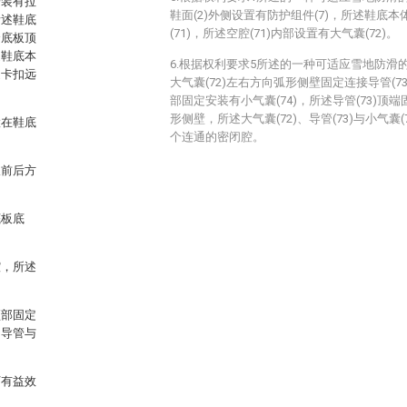
安装有拉
鞋面(2)外侧设置有防护组件(7)，所述鞋底本
所述鞋底
(71)，所述空腔(71)内部设置有大气囊(72)。
合底板顶
述鞋底本
6.根据权利要求5所述的一种可适应雪地防滑
述卡扣远
大气囊(72)左右方向弧形侧壁固定连接导管(73
部固定安装有小气囊(74)，所述导管(73)顶端
形侧壁，所述大气囊(72)、导管(73)与小气囊
置在鞋底
个连通的密闭腔。
板前后方
底板底
腔，所述
顶部固定
、导管与
下有益效