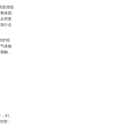
有防滑组
板整体固
，从而更
增加行走
防护组
的气体输
接接触，
；61、
、空腔；