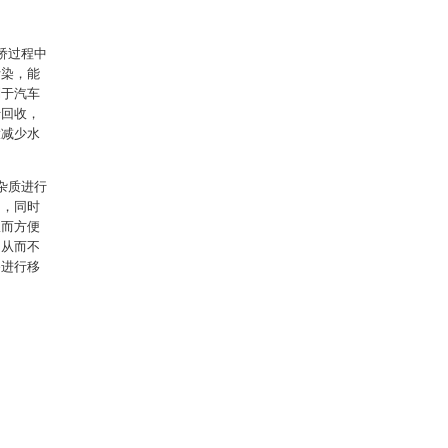
矫过程中
污染，能
利于汽车
行回收，
大减少水
杂质进行
用，同时
从而方便
，从而不
备进行移