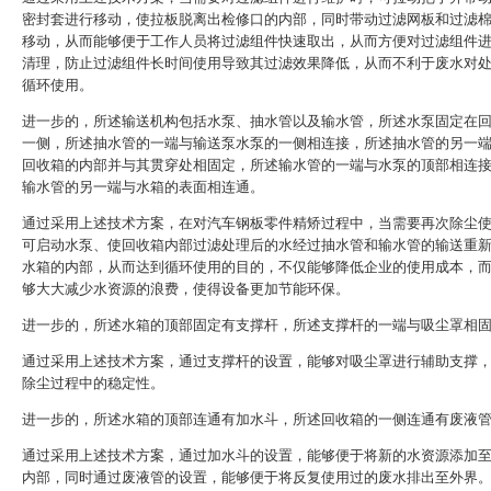
密封套进行移动，使拉板脱离出检修口的内部，同时带动过滤网板和过滤
移动，从而能够便于工作人员将过滤组件快速取出，从而方便对过滤组件
清理，防止过滤组件长时间使用导致其过滤效果降低，从而不利于废水对
循环使用。
进一步的，所述输送机构包括水泵、抽水管以及输水管，所述水泵固定在
一侧，所述抽水管的一端与输送泵水泵的一侧相连接，所述抽水管的另一
回收箱的内部并与其贯穿处相固定，所述输水管的一端与水泵的顶部相连
输水管的另一端与水箱的表面相连通。
通过采用上述技术方案，在对汽车钢板零件精矫过程中，当需要再次除尘
可启动水泵、使回收箱内部过滤处理后的水经过抽水管和输水管的输送重
水箱的内部，从而达到循环使用的目的，不仅能够降低企业的使用成本，
够大大减少水资源的浪费，使得设备更加节能环保。
进一步的，所述水箱的顶部固定有支撑杆，所述支撑杆的一端与吸尘罩相
通过采用上述技术方案，通过支撑杆的设置，能够对吸尘罩进行辅助支撑
除尘过程中的稳定性。
进一步的，所述水箱的顶部连通有加水斗，所述回收箱的一侧连通有废液
通过采用上述技术方案，通过加水斗的设置，能够便于将新的水资源添加
内部，同时通过废液管的设置，能够便于将反复使用过的废水排出至外界