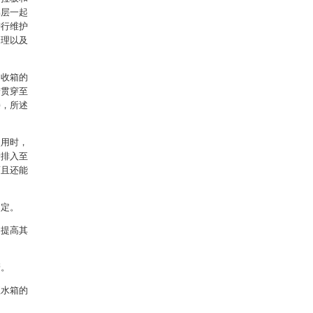
棉层一起
进行维护
处理以及
回收箱的
端贯穿至
接，所述
使用时，
新排入至
而且还能
固定。
，提高其
管。
至水箱的
。