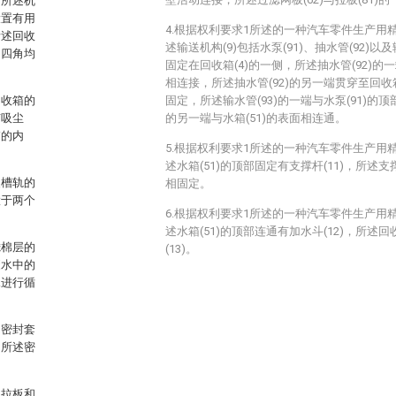
，所述机
设置有用
4.根据权利要求1所述的一种汽车零件生产用
所述回收
述输送机构(9)包括水泵(91)、抽水管(92)以及
的四角均
固定在回收箱(4)的一侧，所述抽水管(92)的一
相连接，所述抽水管(92)的另一端贯穿至回收
回收箱的
固定，所述输水管(93)的一端与水泵(91)的顶
有吸尘
的另一端与水箱(51)的表面相连通。
箱的内
5.根据权利要求1所述的一种汽车零件生产用
述水箱(51)的顶部固定有支撑杆(11)，所述支撑
装槽轨的
相固定。
置于两个
6.根据权利要求1所述的一种汽车零件生产用
述水箱(51)的顶部连通有加水斗(12)，所述回
滤棉层的
(13)。
废水中的
水进行循
、密封套
，所述密
动拉板和