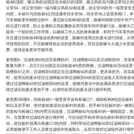
箱4的顶部，吸尘风机52固定在水箱51的顶部，吸尘风机52与吸尘罩53之
尘管54，排尘管55的一端与吸尘风机52相连通，排尘管55的另一端贯穿至水
内部，水箱51与回收箱4之间连通有排水管56，排水管56上设置有阀门，
汽车钢板零件精矫过程中，通过除尘机构5的设置，能够对精矫过程中所产
粉尘进行清理，防止金属粉尘四处飘散从而导致车间环境被污染，能够为
提供一个较好的工作环境，以确保工作人员的身体健康，有利于汽车零件
并且通过回收箱4和输送机构9的设置，能够对使用过的废水进行回收，从
环使用的目的，不仅能够降低企业的使用成本，而且还能够大大减少水资
费，使得设备更加节能环保。
参照图6，过滤机构6包括安装槽轨61、过滤网板62以及过滤棉层63，安装槽
数量为两个，且它们分别固定在回收箱4内壁的两侧，过滤网板62活动设置
装槽轨61之间，过滤棉层63固定在过滤网板62的底部，更具体的为，在实
时，使用后的废水经过过滤网板62和过滤棉层63的层层过滤落入至回收箱
通过过滤网板62和过滤棉层63的设置，能够对废水中的金属杂质进行过滤
得过滤后的废水更加干净，以便对处理后的废水进行循环利用。
参照图5和图6，回收箱4的一侧贯穿开设有检修口7，辅助机构8包括拉板8
82以及把手83，密封套82套设在拉板81的表面，把手83与拉板81的一侧
封套82与检修口7的内壁活动连接，过滤网板62与拉板81的一侧相固定，
为，当需要对过滤组件进行维护时，可拉动把手83并带动拉板81和密封套8
动，使拉板81脱离出检修口7的内部，同时带动过滤网板62和过滤棉层63
从而能够便于工作人员将过滤组件快速取出，从而方便对过滤组件进行维