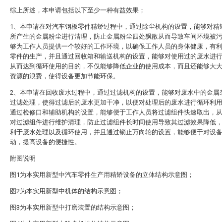
综上所述，本申请包括以下至少一种有益效果；
1、本申请在对汽车钢板零件精矫过程中，通过除尘机构的设置，能够对精
所产生的金属粉尘进行清理，防止金属粉尘四处飘散从而导致车间环境被
够为工作人员提供一个较好的工作环境，以确保工作人员的身体健康，有
零件的生产，并且通过回收箱和输送机构的设置，能够对使用过的废水进
从而达到循环使用的目的，不仅能够降低企业的使用成本，而且还能够大
资源的浪费，使得设备更加节能环保。
2、本申请在回收废水过程中，通过过滤机构的设置，能够对废水中的金属
过滤处理，使得过滤后的废水更加干净，以便对处理后的废水进行循环利
通过检修口和辅助机构的设置，能够便于工作人员将过滤组件快速取出，
对过滤组件进行维护清理，防止过滤组件长时间使用导致其过滤效果降低
利于废水处理以及循环使用，并且通过锁止万向轮的设置，能够便于对设
动，提高设备的便捷性。
附图说明
图1为本实用新型中汽车零件生产用精矫设备的立体结构示意图；
图2为本实用新型中机体的结构示意图；
图3为本实用新型中打磨装置的结构示意图；