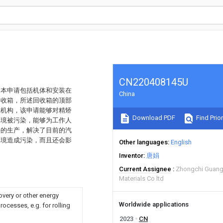
CN220408145U
。本申请包括机体和安装在
China
回收箱，所述回收箱的顶部
滤机构，该申请能够对精矫
Download PDF
Find Prior
环境被污染，能够为工作人
件的生产，解决了目前的汽
环境造成污染，而且还会影
Other languages
English
Inventor
唐娟
Current Assignee
Zhongchi Guan
Materials Co ltd
overy or other energy
Worldwide applications
ocesses, e.g. for rolling
2023
CN