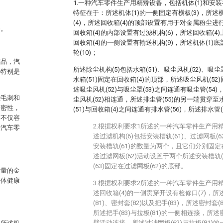
1.一种汽车零件生产用精矫设备，包括机体(1)和安装
特征在于：所述机体(1)的一侧固定有横板(3)，所述
(4)，所述回收箱(4)的顶部设置有用于对金属粉尘进
备。
回收箱(4)的内部设置有过滤机构(6)，所述回收箱(4
回收箱(4)的一侧设置有输送机构(9)，所述机体(1
轮(10)；
产品，汽
所述除尘机构(5)包括水箱(51)、吸尘风机(52)、吸尘罩
，特别是
水箱(51)固定在回收箱(4)的顶部，所述吸尘风机(52
述吸尘风机(52)与吸尘罩(53)之间连通有吸尘管(54)
些毛刺和
尘风机(52)相连通，所述排尘管(55)的另一端贯穿至
精密性，
(51)与回收箱(4)之间连通有排水管(56)，所述排水管
，不仅容
2.根据权利要求1所述的一种汽车零件生产用
于汽车零
述过滤机构(6)包括安装槽轨(61)、过滤网板(6
安装槽轨(61)的数量为两个，且它们分别固定
述过滤网板(62)活动设置于两个所述安装槽轨(
(63)固定在过滤网板(62)的底部。
大量的金
身体健康
3.根据权利要求2所述的一种汽车零件生产用
述回收箱(4)的一侧贯穿开设有检修口(7)，所
(81)、密封套(82)以及把手(83)，所述密封套(
所述把手(83)与拉板(81)的一侧相连接，所述密
壁活动连接，所述过滤网板(62)与拉板(81)