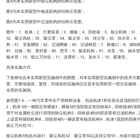
图4为本实用新型中除尘机构的结构示意图；
图5为本实用新型中输送机构的结构示意图；
图6为本实用新型中过滤机构的结构示意图。
图中：1、机体；2、打磨装置；3、横板；4、回收箱；5、除尘机构；51
52、吸尘风机；53、吸尘罩；54、吸尘管；55、排尘管；56、排水管；6
构；61、安装槽轨；62、过滤网板；63、过滤棉层；7、检修口；8、辅助
81、拉板；82、密封套；83、把手；9、输送机构；91、水泵；92、抽水管
输水管；10、锁止万向轮；11、支撑杆；12、加水斗；13、废液管。
具体实施方式
下面将结合本实用新型实施例中的附图，对本实用新型实施例中的技术方
楚、完整地描述，显然，所描述的实施例仅仅是本实用新型一部分实施例
全部的实施例。
参照图1-6，一种汽车零件生产用精矫设备，包括机体1和安装在其顶部的
2，机体1的一侧固定有横板3，横板3的顶部固定有回收箱4，回收箱4的顶
用于对金属粉尘进行清理的除尘机构5，回收箱4的内部设置有过滤机构6，
上设置有辅助机构8，回收箱4的一侧设置有输送机构9，机体1底部的四角
锁止万向轮10；
除尘机构5包括水箱51、吸尘风机52、吸尘罩53以及排尘管55，水箱51固