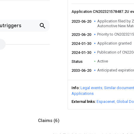
Application CN202321578487.2U e
Application filed b
2023-06-20
Outriggers
Automotive New Mater
Priority to CN202321
2023-06-20
Application granted
2024-01-30
Publication of CN22
2024-01-30
Active
Status
Anticipated expiratio
2033-06-20
Info
Legal events
Similar documen
Applications
External links
Espacenet
Global Do
Claims
(6)