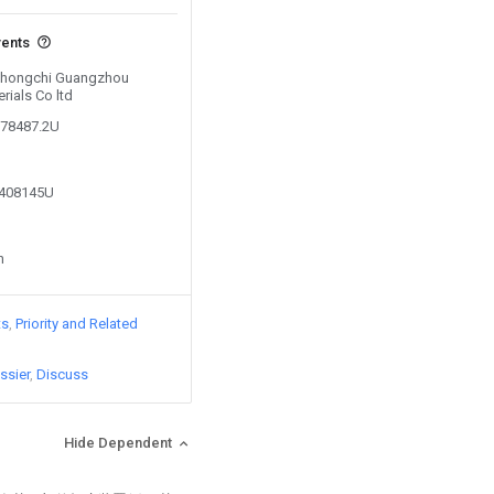
vents
y Zhongchi Guangzhou
ials Co ltd
578487.2U
0408145U
n
ts
Priority and Related
ssier
Discuss
Hide Dependent