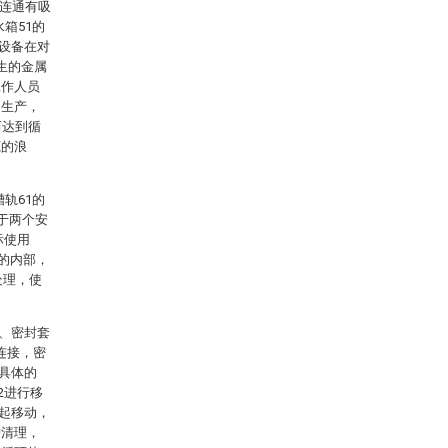
间连通有吸
箱51的
本设备在对
生的金属
工作人员
的生产，
而达到循
源的浪
轨61的
于两个安
际使用
4的内部，
处理，使
1、密封套
相连接，密
更具体的
2进行移
一起移动，
护清理，