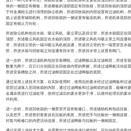
设计一种汽车零件生产用精矫设备，包括机体和安装在其顶部的打磨装置
体的一侧固定有横板，所述横板的顶部固定有回收箱，所述回收箱的顶部
于对金属粉尘进行清理的除尘机构，所述回收箱的内部设置有过滤机构，
箱上设置有辅助机构，所述回收箱的一侧设置有输送机构，所述机体底部
固定有锁止万向轮；
所述除尘机构包括水箱、吸尘风机、吸尘罩以及排尘管，所述水箱固定在
顶部，所述吸尘风机固定在水箱的顶部，所述吸尘风机与吸尘罩之间连通
管，所述排尘管的一端与吸尘风机相连通，所述排尘管的另一端贯穿至水
部，所述水箱与回收箱之间连通有排水管，所述排水管上设置有阀门。
进一步的，所述过滤机构包括安装槽轨、过滤网板以及过滤棉层，所述安
数量为两个，且它们分别固定在回收箱内壁的两侧，所述过滤网板活动设
所述安装槽轨之间，所述过滤棉层固定在过滤网板的底部。
通过采用上述技术方案，在实际使用时，使用后的废水经过过滤网板和过
层层过滤落入至回收箱的内部，通过过滤网板和过滤棉层的设置，能够对
金属杂质进行过滤处理，使得过滤后的废水更加干净，以便对处理后的废
环利用。
进一步的，所述回收箱的一侧贯穿开设有检修口，所述辅助机构包括拉板
以及把手，所述密封套套设在拉板的表面，所述把手与拉板的一侧相连接
封套与检修口的内壁活动连接，所述过滤网板与拉板的一侧相固定。
通过采用上述技术方案，当需要对过滤组件进行维护时，可拉动把手并带