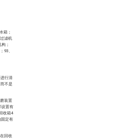
、水箱；
、过滤机
机构；
；93、
案进行清
，而不是
打磨装置
部设置有
回收箱4
均固定有
定在回收