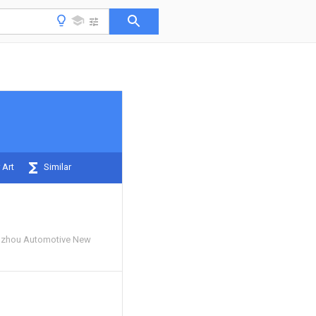
 Art
Similar
gzhou Automotive New