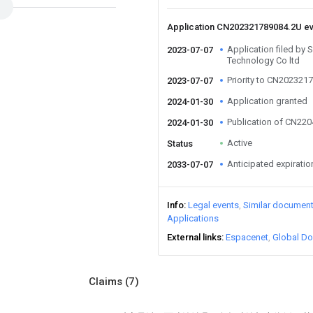
Application CN202321789084.2U e
Application filed by 
2023-07-07
Technology Co ltd
Priority to CN202321
2023-07-07
Application granted
2024-01-30
Publication of CN22
2024-01-30
Active
Status
Anticipated expiratio
2033-07-07
Info
Legal events
Similar documen
Applications
External links
Espacenet
Global Do
Claims
(7)