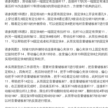
请参阅图3，滑动板3的一端固定有连接杆17，连接杆17的另一端固定有液压
液压杆16为连接杆17和滑动板3的滑动提供动力，方便整个机构的运行。
请参阅图1和图2，固定框6的一角设置有固定块8，固定块8上开设有通孔9
上穿过通孔9固定有定位销15，固定块8通过通孔9套设在定位销15的外侧
时，顺着定位销15的外侧滑动，可以使固定块8更好地对音量键板材7进行
请参阅图1和图2，固定块8的一端固定有拉杆10，拉杆10上固定有弹簧11，
的另一端规定由转轴12，固定块8移动时，带动拉杆10移动，从而拉伸或
11，可以帮助把手14固定或者松开固定块8，从而实现音量键板材7的固定
请参阅图2，转轴12的外侧转动连接有偏心夹块13，偏心夹块13上固定有把
过旋转把手14，带动偏心夹块13转动，改变偏心夹块13和固定块8之间的
实现对固定块8的固定和松开。
本实用新型的工作原理为：需要对音量键板材7进行喷涂时，把音量键板材
定框6上，四角对正，然后转动把手14，把手14带动偏心夹块13转动，偏心
动把手14对齐音量键板材7的拐角，把手14沿着定位销15滑动，此时拉杆1
11，帮助把手14定位，从而固定音量键板材7，使音量键板材7在喷涂过程
动，在正面喷涂完成时，启动液压杆16，液压杆16推动连接杆17，连接杆1
动板3在限位杆2上滑动，限位杆2带动翻转齿轮4转动180°，翻转齿轮4带动
转动180°，固定架5带动固定框6转动180°，从而带动音量键板材7转动180
以对音量键板材7的反面进行喷涂。