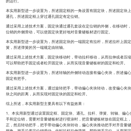
的运行。
本实用新型进一步设置为，所述固定框的一角设置有固定块，所述固定块
通孔，所述固定框上穿过通孔固定有定位销。
通过采用上述技术方案，固定块通过通孔套设在定位销的外侧，在移动时
位销的外侧滑动，可以使固定块更好地对音量键板材进行固定。
本实用新型进一步设置为，所述固定块的一端固定有拉杆，所述拉杆上固
簧，所述弹簧的另一端规定由转轴。
通过采用上述技术方案，固定块移动时，带动拉杆移动，从而拉伸或者压
可以帮助把手固定或者松开固定块，从而实现音量键板材的固定和松开。
本实用新型进一步设置为，所述转轴的外侧转动连接有偏心夹块，所述偏
固定有把手。
通过采用上述技术方案，通过旋转把手，带动偏心夹块转动，改变偏心夹
块之间的距离，从而实现对固定块的固定和松开。
综上所述，本实用新型主要具有以下有益效果：
1、本实用新型通过设置固定框、固定块、通孔、拉杆、弹簧、转轴、偏心
手和定位销，需要对音量键板材进行喷涂时，把音量键板材放在固定框上
正，然后转动把手，把手带动偏心夹块转动，偏心夹块推动把手对齐音量
拐角，把手沿着定位销滑动，此时拉杆拉伸弹簧，帮助把手定位，从而固