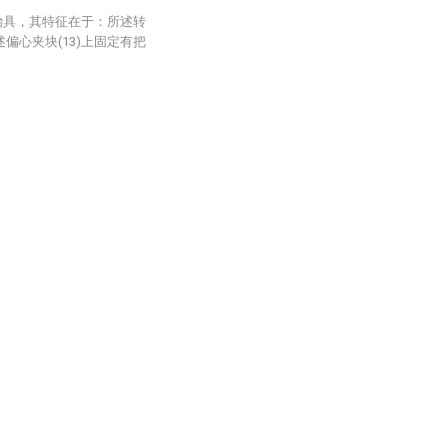
治具，其特征在于：所述转
述偏心夹块(13)上固定有把