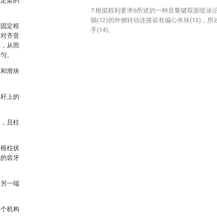
固定架的
7.根据权利要求6所述的一种音量键双面喷涂
轴(12)的外侧转动连接诶有偏心夹块(13)，所
在固定框
手(14)。
手对齐音
位，从而
均匀。
有和滑块
位杆上的
杆，且柱
一根柱状
上的齿牙
的另一端
整个机构