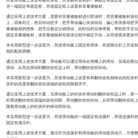
所述滑动板上设置有翻转齿轮，所述翻转齿轮的一侧固定有固定架，所述
另一端固定有固定框，所述固定框上设置有音量键板材。
通过采用上述技术方案，需要对音量键板材进行喷涂时，把音量键板材放
上，四角对正，然后转动把手，把手带动偏心夹块转动，偏心夹块推动把
量键板材的拐角，把手沿着定位销滑动，此时拉杆拉伸弹簧，帮助把手定
固定音量键板材，使音量键板材在喷涂过程中稳定不动，从而使喷涂更加
本实用新型进一步设置为，所述滑动板上固定有滑块，所述限位杆上开设
相匹配的滑槽。
通过采用上述技术方案，滑动板可以通过滑块在滑槽上的滑动，实现在限
滑动，从而在滑动到翻转齿轮边上时，带动翻转齿轮转动。
本实用新型进一步设置为，所述滑动板上设置有和翻转齿轮相啮合的柱状
状杆的高度和翻转齿轮底端的齿轮间隙相齐平。
通过采用上述技术方案，当滑动板上的柱状杆滑动到翻转齿轮边上时，第
杆滑进翻转齿轮底端的齿轮间隙，带动翻转齿轮转动，从而带动翻转齿轮
随着滑动板上的柱状杆的移动而转动。
本实用新型进一步设置为，所述滑动板的一端固定有连接杆，所述连接杆
固定有液压杆。
通过采用上述技术方案，液压杆为连接杆和滑动板的滑动提供动力，方便