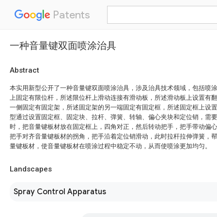
Patents
一种音量键双面喷涂治具
Abstract
本实用新型公开了一种音量键双面喷涂治具，涉及治具技术领域，包括喷
上固定有限位杆，所述限位杆上滑动连接有滑动板，所述滑动板上设置有
一侧固定有固定架，所述固定架的另一端固定有固定框，所述固定框上设
型通过设置固定框、固定块、拉杆、弹簧、转轴、偏心夹块和定位销，需
时，把音量键板材放在固定框上，四角对正，然后转动把手，把手带动偏
把手对齐音量键板材的拐角，把手沿着定位销滑动，此时拉杆拉伸弹簧，
量键板材，使音量键板材在喷涂过程中稳定不动，从而使喷涂更加均匀。
Landscapes
Spray Control Apparatus