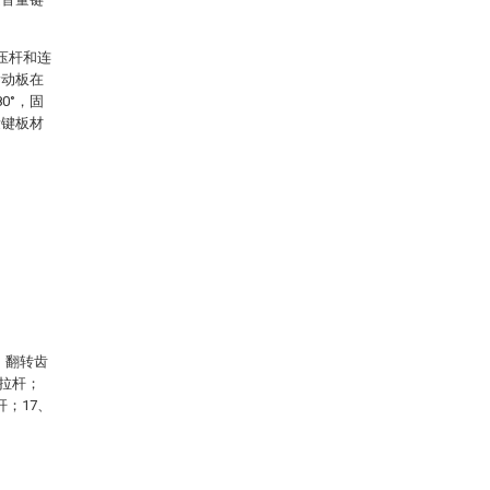
压杆和连
滑动板在
0°，固
量键板材
、翻转齿
、拉杆；
杆；17、