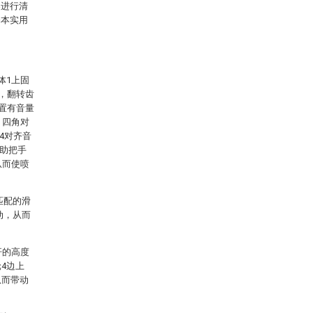
案进行清
释本实用
体1上固
4，翻转齿
设置有音量
，四角对
4对齐音
帮助把手
从而使喷
匹配的滑
动，从而
杆的高度
4边上
从而带动