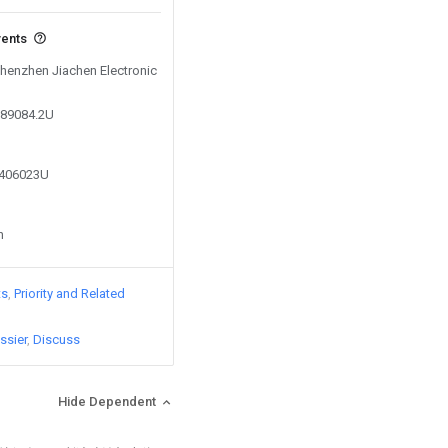
vents
Shenzhen Jiachen Electronic
789084.2U
0406023U
n
ts
Priority and Related
ssier
Discuss
Hide Dependent