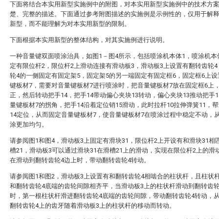
下面将结合本实用新型实施例中的附图，对本实用新型实施例中的技术方
楚、完整的描述。下面通过参考附图描述的实施例是示例性的，仅用于解
新型，而不能理解为对本实用新型的限制。
下面根据本实用新型的整体结构，对其实施例进行说明。
一种音量键双面喷涂治具，如图1－图4所示，包括喷涂机本体1，喷涂机本
定有限位杆2，限位杆2上滑动连接有滑动板3，滑动板3上设置有翻转齿轮
轮4的一侧固定有固定架5，固定架5的另一端固定有固定框6，固定框6上
键板材7，需要对音量键板材7进行喷涂时，把音量键板材7放在固定框6上
正，然后转动把手14，把手14带动偏心夹块13转动，偏心夹块13推动把手1
量键板材7的拐角，把手14沿着定位销15滑动，此时拉杆10拉伸弹簧11，
14定位，从而固定音量键板材7，使音量键板材7在喷涂过程中稳定不动，
涂更加均匀。
请参阅图1和图4，滑动板3上固定有滑块31，限位杆2上开设有和滑块31相
槽21，滑动板3可以通过滑块31在滑槽21上的滑动，实现在限位杆2上的滑
在滑动到翻转齿轮4边上时，带动翻转齿轮4转动。
请参阅图1和图2，滑动板3上设置有和翻转齿轮4相啮合的柱状杆，且柱状
和翻转齿轮4底端的齿轮间隙相齐平，当滑动板3上的柱状杆滑动到翻转齿轮
时，第一根柱状杆滑进翻转齿轮4底端的齿轮间隙，带动翻转齿轮4转动，
翻转齿轮4上的齿牙随着滑动板3上的柱状杆的移动而转动。