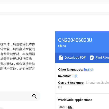
CN220406023U
涂机本体，所述喷涂机本体
China
翻转齿轮，所述翻转齿轮的
置有音量键板材。本实用新
Download PDF
Find Prior
要对音量键板材进行喷涂
心夹块转动，偏心夹块推动
帮助把手定位，从而固定音
Other languages
English
Inventor
王俊
Current Assignee
Shenzhen Jiache
ltd
Worldwide applications
2023
CN