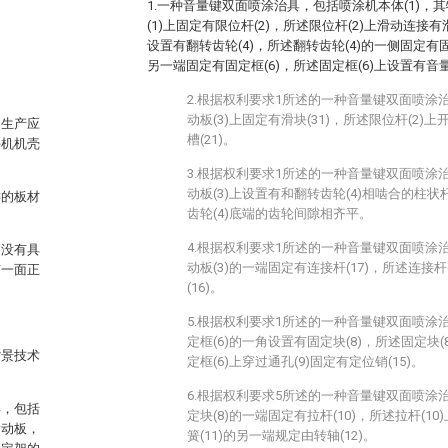
1.一种音量键双面喷涂治具，包括喷涂机本体(1)，
(1)上固定有限位杆(2)，所述限位杆(2)上滑动连接有
设置有翻转齿轮(4)，所述翻转齿轮(4)的一侧固定有固
另一端固定有固定框(6)，所述固定框(6)上设置有音量
2.根据权利要求1所述的一种音量键双面喷涂
动板(3)上固定有滑块(31)，所述限位杆(2)上
的生产应
槽(21)。
手机机壳
3.根据权利要求1所述的一种音量键双面喷涂
动板(3)上设置有和翻转齿轮(4)相啮合的柱
键的板材
齿轮(4)底端的齿轮间隙相齐平。
。
4.根据权利要求1所述的一种音量键双面喷涂
，没有具
动板(3)的一端固定有连接杆(17)，所述连接杆
有一面正
(16)。
5.根据权利要求1所述的一种音量键双面喷涂
定框(6)的一角设置有固定块(8)，所述固定块(
背景技术
定框(6)上穿过通孔(9)固定有定位销(15)。
6.根据权利要求5所述的一种音量键双面喷涂
具，包括
定块(8)的一端固定有拉杆(10)，所述拉杆(10
滑动板，
簧(11)的另一端规定由转轴(12)。