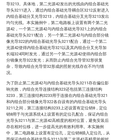
导3213。具体地，第二光源42发出的光线由内组合基础光
导头3211进入，通过内组合基础光导耦合区3212反射进入
内组合基础分叉光导3213，内组合基础分叉光导3213发出
均匀光线。本实施例中，第二电路板上设置有两个第二光
源42，一个第二光源42与内组合基础光导321上的内组合
基础光导头3211配合，另一个第二光源42与内组合部分镜
像光导322的内组合基础光导头3211配合，通过一个第二
光源42使得内组合基础光导321以及其内组合分叉光导加
长端324同时发光，通过另一个第二光源42使得内组合部
分镜像光导322发光；从而防止内组合光导管32形状复
杂，导致内组合光导管32形成的照射光线存在不均匀情
况。
为了防止第二光源42与内组合基础光导头3211存在偏位影
响光效，内组合光导连接结构323还包括第三连接结构
3233，第三连接结构3233用于连接在内组合基础光导321
和内组合部分镜像光导322各自设有的内组合基础光导头
3211之间，第三连接结构3233上还设置有定位销8，定位
销8用于与光源系统4上设置有的定位孔配合，保证内组合
光导头3211与第二光源42高精度的相对位置，避免安装后
存在相对位移，进一步提高光的有效利用率。本实施例
中，第二电路板上设置有定位孔，定位销8插入定位孔，从
而保证内组合基础光导头3211与第二光源42高精度的相对