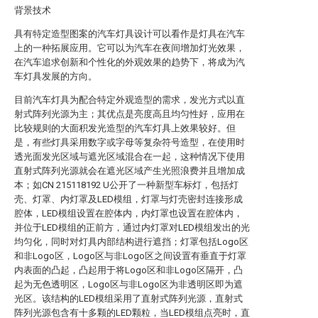
背景技术
具有特定造型图案的汽车灯具设计可以看作是灯具在汽车
上的一种拓展应用。它可以为汽车在夜间增加灯光效果，
在汽车追求创新和个性化的外观效果的趋势下，将成为汽
车灯具发展的方向。
目前汽车灯具为配合特定外观造型的需求，发光方式以直
射式阵列光源为主；其优点是亮度高且均匀性好，应用在
比较规则的大面积发光造型的汽车灯具上效果较好。但
是，有些灯具采用数字或字母等复杂符号造型，在使用时
透光面发光区域与遮光区域混合在一起，这种情况下使用
直射式阵列光源就会在遮光区域产生光照浪费并且增加成
本；如CN 215118192 U公开了一种新型车标灯，包括灯
壳、灯罩、内灯罩及LED模组，灯罩与灯壳密封连接形成
腔体，LED模组设置在腔体内，内灯罩也设置在腔体内，
并位于LED模组的正前方，通过内灯罩对LED模组发出的光
均匀化，同时对灯具内部结构进行遮挡；灯罩包括Logo区
和非Logo区，Logo区与非Logo区之间设置有垂直于灯罩
内表面的凸起，凸起用于将Logo区和非Logo区隔开，凸
起为无色透明区，Logo区与非Logo区为非透明区即为遮
光区。该结构的LED模组采用了直射式阵列光源，直射式
阵列光源包含有十多颗的LED颗粒，当LED模组点亮时，直