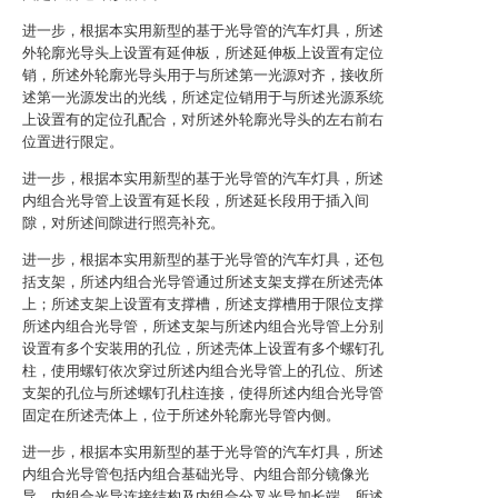
进一步，根据本实用新型的基于光导管的汽车灯具，所述
外轮廓光导头上设置有延伸板，所述延伸板上设置有定位
销，所述外轮廓光导头用于与所述第一光源对齐，接收所
述第一光源发出的光线，所述定位销用于与所述光源系统
上设置有的定位孔配合，对所述外轮廓光导头的左右前右
位置进行限定。
进一步，根据本实用新型的基于光导管的汽车灯具，所述
内组合光导管上设置有延长段，所述延长段用于插入间
隙，对所述间隙进行照亮补充。
进一步，根据本实用新型的基于光导管的汽车灯具，还包
括支架，所述内组合光导管通过所述支架支撑在所述壳体
上；所述支架上设置有支撑槽，所述支撑槽用于限位支撑
所述内组合光导管，所述支架与所述内组合光导管上分别
设置有多个安装用的孔位，所述壳体上设置有多个螺钉孔
柱，使用螺钉依次穿过所述内组合光导管上的孔位、所述
支架的孔位与所述螺钉孔柱连接，使得所述内组合光导管
固定在所述壳体上，位于所述外轮廓光导管内侧。
进一步，根据本实用新型的基于光导管的汽车灯具，所述
内组合光导管包括内组合基础光导、内组合部分镜像光
导、内组合光导连接结构及内组合分叉光导加长端，所述