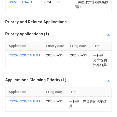
CN221986342U
2024-11-12
一种整体式瀑布效果氛
围灯
Priority And Related Applications
Priority Applications (1)
Application
Priority date
Filing date
Title
CN202322021168.8U
2023-07-31
2023-07-31
一种基于
光导管的
汽车灯具
Applications Claiming Priority (1)
Application
Filing date
Title
CN202322021168.8U
2023-07-31
一种基于光导管的汽车灯
具