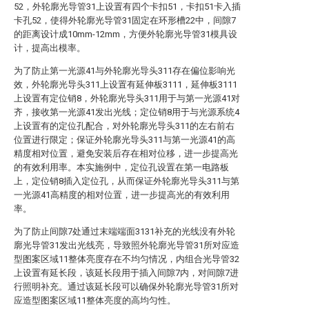
52，外轮廓光导管31上设置有四个卡扣51，卡扣51卡入插
卡孔52，使得外轮廓光导管31固定在环形槽22中，间隙7
的距离设计成10mm-12mm，方便外轮廓光导管31模具设
计，提高出模率。
为了防止第一光源41与外轮廓光导头311存在偏位影响光
效，外轮廓光导头311上设置有延伸板3111，延伸板3111
上设置有定位销8，外轮廓光导头311用于与第一光源41对
齐，接收第一光源41发出光线；定位销8用于与光源系统4
上设置有的定位孔配合，对外轮廓光导头311的左右前右
位置进行限定；保证外轮廓光导头311与第一光源41的高
精度相对位置，避免安装后存在相对位移，进一步提高光
的有效利用率。本实施例中，定位孔设置在第一电路板
上，定位销8插入定位孔，从而保证外轮廓光导头311与第
一光源41高精度的相对位置，进一步提高光的有效利用
率。
为了防止间隙7处通过末端端面3131补充的光线没有外轮
廓光导管31发出光线亮，导致照外轮廓光导管31所对应造
型图案区域11整体亮度存在不均匀情况，内组合光导管32
上设置有延长段，该延长段用于插入间隙7内，对间隙7进
行照明补充。通过该延长段可以确保外轮廓光导管31所对
应造型图案区域11整体亮度的高均匀性。