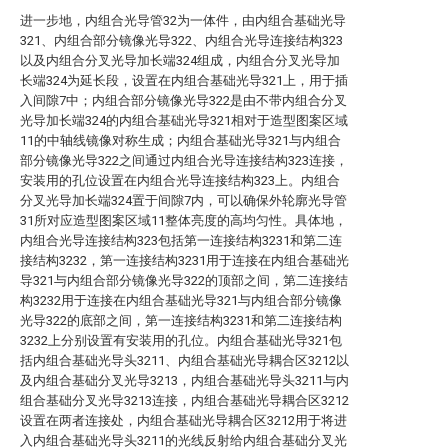
进一步地，内组合光导管32为一体件，由内组合基础光导
321、内组合部分镜像光导322、内组合光导连接结构323
以及内组合分叉光导加长端324组成，内组合分叉光导加
长端324为延长段，设置在内组合基础光导321上，用于插
入间隙7中；内组合部分镜像光导322是由不带内组合分叉
光导加长端324的内组合基础光导321相对于造型图案区域
11的中轴线镜像对称生成；内组合基础光导321与内组合
部分镜像光导322之间通过内组合光导连接结构323连接，
安装用的孔位设置在内组合光导连接结构323上。内组合
分叉光导加长端324置于间隙7内，可以确保外轮廓光导管
31所对应造型图案区域11整体亮度的高均匀性。具体地，
内组合光导连接结构323包括第一连接结构3231和第二连
接结构3232，第一连接结构3231用于连接在内组合基础光
导321与内组合部分镜像光导322的顶部之间，第二连接结
构3232用于连接在内组合基础光导321与内组合部分镜像
光导322的底部之间，第一连接结构3231和第二连接结构
3232上分别设置有安装用的孔位。内组合基础光导321包
括内组合基础光导头3211、内组合基础光导耦合区3212以
及内组合基础分叉光导3213，内组合基础光导头3211与内
组合基础分叉光导3213连接，内组合基础光导耦合区3212
设置在两者连接处，内组合基础光导耦合区3212用于将进
入内组合基础光导头3211的光线反射给内组合基础分叉光