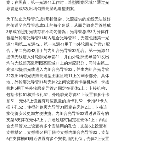
案；在黑夜，第一光源41工作时，造型图案区域11通过光
导管总成3发出均匀照亮呈现造型图案。
为了防止光导管总成3形状复杂，光源提供的光线无法较好
的传送至光导管总成3上的每个角落，从而导致光导管总成
3形成的照射光线存在不均匀情况；光导管总成3为分体件
包括外轮廓光导管31与内组合光导管32，光源包括第一光
源41和第二光源42，第一光源41用于与外轮廓光导管31配
合，第二光源42用于与内组合光导管32配合。第一光源41
提供光线进入外轮廓光导管31，并由外轮廓光导管31发出
均匀光线照亮造型图案区域11上的对应部分，同时由第二
光源42提供光线进入内组合光导管32，并由内组合光导管
32发出均匀光线照亮造型图案区域11上的剩余部分。具体
地，外轮廓光导管31与壳体2之间设置有卡接机构5，卡接
机构5用于将外轮廓光导管31固定在壳体2上；卡接机构5
包括卡扣51和插卡孔52，外轮廓光导管31上设置有多个卡
扣51，壳体2上设置有对应数量的插卡孔52，卡扣51卡入
插卡孔52，使得外轮廓光导管31固定在壳体2上，卡接连
接使得安装更加方便快捷。内组合光导管32通过设置有的
支架6支撑在壳体2上，并通过螺钉固定在壳体2上；内组
合光导管32上设置有多个安装用的孔位，支架6上设置有
支撑槽61，支撑槽61用于限位支撑内组合光导管32，支架
6在支撑槽61附近设置有多个安装用的孔位，壳体2上设置