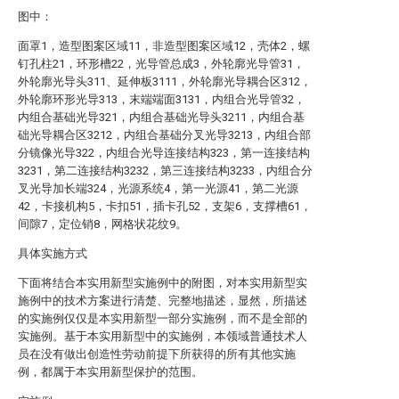
图中：
面罩1，造型图案区域11，非造型图案区域12，壳体2，螺
钉孔柱21，环形槽22，光导管总成3，外轮廓光导管31，
外轮廓光导头311、延伸板3111，外轮廓光导耦合区312，
外轮廓环形光导313，末端端面3131，内组合光导管32，
内组合基础光导321，内组合基础光导头3211，内组合基
础光导耦合区3212，内组合基础分叉光导3213，内组合部
分镜像光导322，内组合光导连接结构323，第一连接结构
3231，第二连接结构3232，第三连接结构3233，内组合分
叉光导加长端324，光源系统4，第一光源41，第二光源
42，卡接机构5，卡扣51，插卡孔52，支架6，支撑槽61，
间隙7，定位销8，网格状花纹9。
具体实施方式
下面将结合本实用新型实施例中的附图，对本实用新型实
施例中的技术方案进行清楚、完整地描述，显然，所描述
的实施例仅仅是本实用新型一部分实施例，而不是全部的
实施例。基于本实用新型中的实施例，本领域普通技术人
员在没有做出创造性劳动前提下所获得的所有其他实施
例，都属于本实用新型保护的范围。