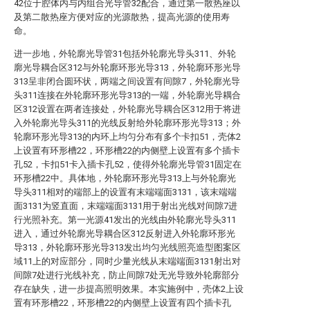
42位于腔体内与内组合光导管32配合，通过第一散热座以
及第二散热座方便对应的光源散热，提高光源的使用寿
命。
进一步地，外轮廓光导管31包括外轮廓光导头311、外轮
廓光导耦合区312与外轮廓环形光导313，外轮廓环形光导
313呈非闭合圆环状，两端之间设置有间隙7，外轮廓光导
头311连接在外轮廓环形光导313的一端，外轮廓光导耦合
区312设置在两者连接处，外轮廓光导耦合区312用于将进
入外轮廓光导头311的光线反射给外轮廓环形光导313；外
轮廓环形光导313的内环上均匀分布有多个卡扣51，壳体2
上设置有环形槽22，环形槽22的内侧壁上设置有多个插卡
孔52，卡扣51卡入插卡孔52，使得外轮廓光导管31固定在
环形槽22中。具体地，外轮廓环形光导313上与外轮廓光
导头311相对的端部上的设置有末端端面3131，该末端端
面3131为竖直面，末端端面3131用于射出光线对间隙7进
行光照补充。第一光源41发出的光线由外轮廓光导头311
进入，通过外轮廓光导耦合区312反射进入外轮廓环形光
导313，外轮廓环形光导313发出均匀光线照亮造型图案区
域11上的对应部分，同时少量光线从末端端面3131射出对
间隙7处进行光线补充，防止间隙7处无光导致外轮廓部分
存在缺失，进一步提高照明效果。本实施例中，壳体2上设
置有环形槽22，环形槽22的内侧壁上设置有四个插卡孔