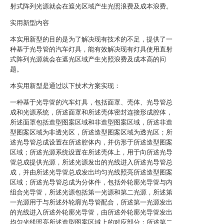
射式阵列光源就会在遮光区域产生光照浪费及成本浪费。
实用新型内容
本实用新型的目的是为了解决现有技术的不足，提供了一
种基于光导管的汽车灯具，能有效解决现有灯具使用直射
式阵列光源就会在遮光区域产生光照浪费及成本高的问
题。
本实用新型是通过以下技术方案实现：
一种基于光导管的汽车灯具，包括面罩、壳体、光导管总
成和光源系统，所述面罩和所述壳体密封连接形成腔体，
所述面罩包括造型图案区域和非造型图案区域，所述非造
型图案区域为非透光区，所述造型图案区域为透光区；所
述光导管总成设置在所述腔体内，并仿形于所述造型图案
区域；所述光源系统设置在所述壳体上，用于向所述光导
管总成提供光源，所述光源发出的光线进入所述光导管总
成，并由所述光导管总成发出均匀光线照亮所述造型图案
区域；所述光导管总成为分体件，包括外轮廓光导管与内
组合光导管，所述光源包括第一光源和第二光源，所述第
一光源用于与所述外轮廓光导管配合，所述第一光源发出
的光线进入所述外轮廓光导管，由所述外轮廓光导管发出
均匀光线照亮所述造型图案区域上的对应部分；所述第二