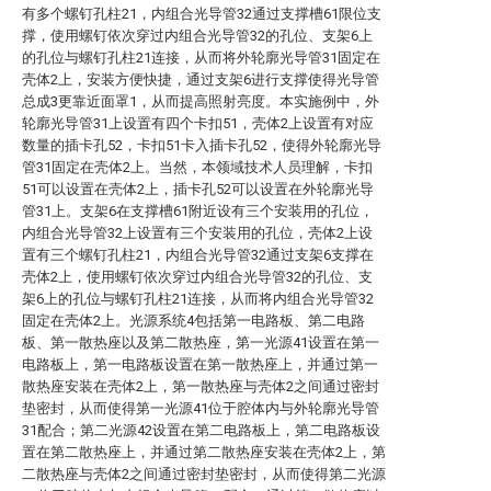
有多个螺钉孔柱21，内组合光导管32通过支撑槽61限位支
撑，使用螺钉依次穿过内组合光导管32的孔位、支架6上
的孔位与螺钉孔柱21连接，从而将外轮廓光导管31固定在
壳体2上，安装方便快捷，通过支架6进行支撑使得光导管
总成3更靠近面罩1，从而提高照射亮度。本实施例中，外
轮廓光导管31上设置有四个卡扣51，壳体2上设置有对应
数量的插卡孔52，卡扣51卡入插卡孔52，使得外轮廓光导
管31固定在壳体2上。当然，本领域技术人员理解，卡扣
51可以设置在壳体2上，插卡孔52可以设置在外轮廓光导
管31上。支架6在支撑槽61附近设有三个安装用的孔位，
内组合光导管32上设置有三个安装用的孔位，壳体2上设
置有三个螺钉孔柱21，内组合光导管32通过支架6支撑在
壳体2上，使用螺钉依次穿过内组合光导管32的孔位、支
架6上的孔位与螺钉孔柱21连接，从而将内组合光导管32
固定在壳体2上。光源系统4包括第一电路板、第二电路
板、第一散热座以及第二散热座，第一光源41设置在第一
电路板上，第一电路板设置在第一散热座上，并通过第一
散热座安装在壳体2上，第一散热座与壳体2之间通过密封
垫密封，从而使得第一光源41位于腔体内与外轮廓光导管
31配合；第二光源42设置在第二电路板上，第二电路板设
置在第二散热座上，并通过第二散热座安装在壳体2上，第
二散热座与壳体2之间通过密封垫密封，从而使得第二光源