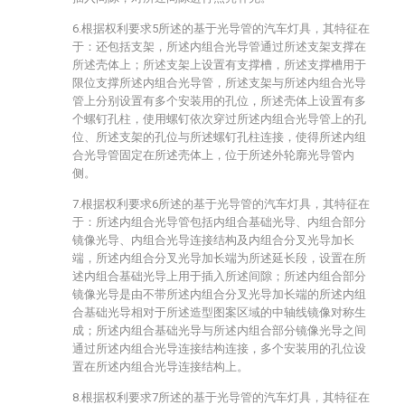
6.根据权利要求5所述的基于光导管的汽车灯具，其特征在
于：还包括支架，所述内组合光导管通过所述支架支撑在
所述壳体上；所述支架上设置有支撑槽，所述支撑槽用于
限位支撑所述内组合光导管，所述支架与所述内组合光导
管上分别设置有多个安装用的孔位，所述壳体上设置有多
个螺钉孔柱，使用螺钉依次穿过所述内组合光导管上的孔
位、所述支架的孔位与所述螺钉孔柱连接，使得所述内组
合光导管固定在所述壳体上，位于所述外轮廓光导管内
侧。
7.根据权利要求6所述的基于光导管的汽车灯具，其特征在
于：所述内组合光导管包括内组合基础光导、内组合部分
镜像光导、内组合光导连接结构及内组合分叉光导加长
端，所述内组合分叉光导加长端为所述延长段，设置在所
述内组合基础光导上用于插入所述间隙；所述内组合部分
镜像光导是由不带所述内组合分叉光导加长端的所述内组
合基础光导相对于所述造型图案区域的中轴线镜像对称生
成；所述内组合基础光导与所述内组合部分镜像光导之间
通过所述内组合光导连接结构连接，多个安装用的孔位设
置在所述内组合光导连接结构上。
8.根据权利要求7所述的基于光导管的汽车灯具，其特征在