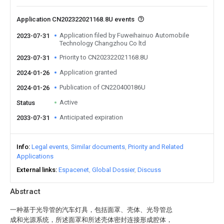
Application CN202322021168.8U events
Application filed by Fuweihainuo Automobile
2023-07-31
Technology Changzhou Co ltd
Priority to CN202322021168.8U
2023-07-31
Application granted
2024-01-26
Publication of CN220400186U
2024-01-26
Active
Status
Anticipated expiration
2033-07-31
Info
Legal events
Similar documents
Priority and Related
Applications
External links
Espacenet
Global Dossier
Discuss
Abstract
一种基于光导管的汽车灯具，包括面罩、壳体、光导管总
成和光源系统，所述面罩和所述壳体密封连接形成腔体，