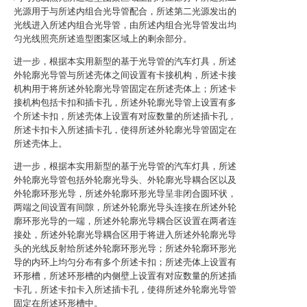
光源用于与所述内组合光导管配合，所述第二光源发出的
光线进入所述内组合光导管，由所述内组合光导管发出均
匀光线照亮所述造型图案区域上的剩余部分。
进一步，根据本实用新型的基于光导管的汽车灯具，所述
外轮廓光导管与所述壳体之间设置有卡接机构，所述卡接
机构用于将所述外轮廓光导管固定在所述壳体上；所述卡
接机构包括卡扣和插卡孔，所述外轮廓光导管上设置有多
个所述卡扣，所述壳体上设置有对应数量的所述插卡孔，
所述卡扣卡入所述插卡孔，使得所述外轮廓光导管固定在
所述壳体上。
进一步，根据本实用新型的基于光导管的汽车灯具，所述
外轮廓光导管包括外轮廓光导头、外轮廓光导耦合区以及
外轮廓环形光导，所述外轮廓环形光导呈非闭合圆环状，
两端之间设置有间隙，所述外轮廓光导头连接在所述外轮
廓环形光导的一端，所述外轮廓光导耦合区设置在两者连
接处，所述外轮廓光导耦合区用于将进入所述外轮廓光导
头的光线反射给所述外轮廓环形光导；所述外轮廓环形光
导的内环上均匀分布有多个所述卡扣；所述壳体上设置有
环形槽，所述环形槽的内侧壁上设置有对应数量的所述插
卡孔，所述卡扣卡入所述插卡孔，使得所述外轮廓光导管
固定在所述环形槽中。