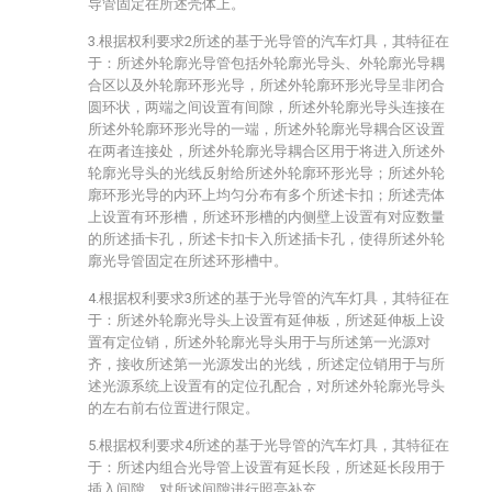
导管固定在所述壳体上。
3.根据权利要求2所述的基于光导管的汽车灯具，其特征在
于：所述外轮廓光导管包括外轮廓光导头、外轮廓光导耦
合区以及外轮廓环形光导，所述外轮廓环形光导呈非闭合
圆环状，两端之间设置有间隙，所述外轮廓光导头连接在
所述外轮廓环形光导的一端，所述外轮廓光导耦合区设置
在两者连接处，所述外轮廓光导耦合区用于将进入所述外
轮廓光导头的光线反射给所述外轮廓环形光导；所述外轮
廓环形光导的内环上均匀分布有多个所述卡扣；所述壳体
上设置有环形槽，所述环形槽的内侧壁上设置有对应数量
的所述插卡孔，所述卡扣卡入所述插卡孔，使得所述外轮
廓光导管固定在所述环形槽中。
4.根据权利要求3所述的基于光导管的汽车灯具，其特征在
于：所述外轮廓光导头上设置有延伸板，所述延伸板上设
置有定位销，所述外轮廓光导头用于与所述第一光源对
齐，接收所述第一光源发出的光线，所述定位销用于与所
述光源系统上设置有的定位孔配合，对所述外轮廓光导头
的左右前右位置进行限定。
5.根据权利要求4所述的基于光导管的汽车灯具，其特征在
于：所述内组合光导管上设置有延长段，所述延长段用于
插入间隙，对所述间隙进行照亮补充。