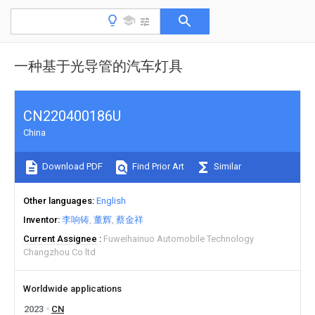
一种基于光导管的汽车灯具
CN220400186U
China
Download PDF
Find Prior Art
Similar
Other languages
English
Inventor
李响铸
董辉
蔡金祥
Current Assignee
Fuweihainuo Automobile Technology
Changzhou Co ltd
Worldwide applications
2023
CN