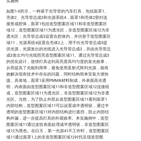
实施例
如图1-6所示，一种基于光导管的汽车灯具，包括面罩1、
壳体2、光导管总成3和光源系统4，面罩1和壳体2密封连
接形成腔体，面罩1包括造型图案区域11和非造型图案区
域12，造型图案区域11为透光区，非造型图案区域12为非
透光区；光导管总成3设置在腔体内，并仿形于造型图案区
域11，光源系统4设置在壳体2上，用于向光导管总成3提
供光源，光源发出的光线进入光导管总成3，并由光导管总
成3发出均匀光线照亮造型图案区域11。通过光导管总成3
的优化设计，使得灯具达到高亮度高均匀度的发光效果，
从而提高了光能利用率，避免使用直射式阵列光源，能有
效解决现有技术中存在的问题，同时结构简单安装方便快
捷。具体地，面罩1采用PMMA材料制成，外表面高光透
明，内表面由造型图案区域11和非造型图案区域12连接组
成，造型图案区域11为透光区，非造型图案区域12为非透
光区。当然，为了防止外部从造型图案区域11看到面罩1
内部结构，造型图案区域11可以设置成半透明状，通过半
透明的造型图案区域11对内部结构进行遮挡，防止内部结
构外漏，进一步提高灯具的外观效率。本实施例中，造型
图案区域11通过皮纹表面处理成半透明状，非造型图案区
域12为黑色。在白天，第一光源41不工作时，造型图案区
域11通过面罩1上的非造型图案区域12衬托呈现造型图