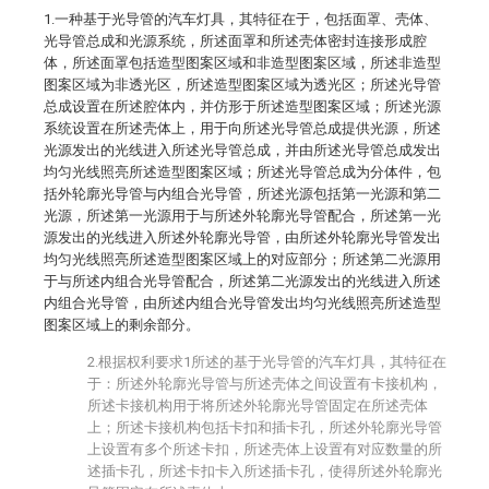
1.一种基于光导管的汽车灯具，其特征在于，包括面罩、壳体、
光导管总成和光源系统，所述面罩和所述壳体密封连接形成腔
体，所述面罩包括造型图案区域和非造型图案区域，所述非造型
图案区域为非透光区，所述造型图案区域为透光区；所述光导管
总成设置在所述腔体内，并仿形于所述造型图案区域；所述光源
系统设置在所述壳体上，用于向所述光导管总成提供光源，所述
光源发出的光线进入所述光导管总成，并由所述光导管总成发出
均匀光线照亮所述造型图案区域；所述光导管总成为分体件，包
括外轮廓光导管与内组合光导管，所述光源包括第一光源和第二
光源，所述第一光源用于与所述外轮廓光导管配合，所述第一光
源发出的光线进入所述外轮廓光导管，由所述外轮廓光导管发出
均匀光线照亮所述造型图案区域上的对应部分；所述第二光源用
于与所述内组合光导管配合，所述第二光源发出的光线进入所述
内组合光导管，由所述内组合光导管发出均匀光线照亮所述造型
图案区域上的剩余部分。
2.根据权利要求1所述的基于光导管的汽车灯具，其特征在
于：所述外轮廓光导管与所述壳体之间设置有卡接机构，
所述卡接机构用于将所述外轮廓光导管固定在所述壳体
上；所述卡接机构包括卡扣和插卡孔，所述外轮廓光导管
上设置有多个所述卡扣，所述壳体上设置有对应数量的所
述插卡孔，所述卡扣卡入所述插卡孔，使得所述外轮廓光