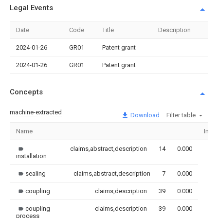
Legal Events
Date
Code
Title
Description
2024-01-26
GR01
Patent grant
2024-01-26
GR01
Patent grant
Concepts
machine-extracted
Download
Filter table
Name
Imag
claims,abstract,description
14
0.000
installation
sealing
claims,abstract,description
7
0.000
coupling
claims,description
39
0.000
coupling
claims,description
39
0.000
process