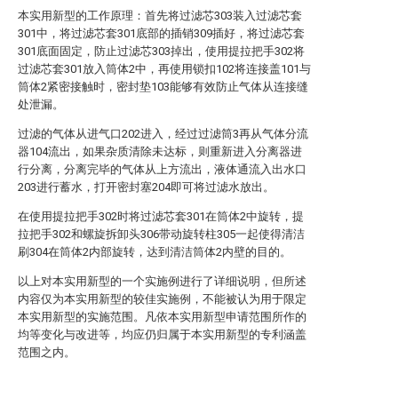
本实用新型的工作原理：首先将过滤芯303装入过滤芯套
301中，将过滤芯套301底部的插销309插好，将过滤芯套
301底面固定，防止过滤芯303掉出，使用提拉把手302将
过滤芯套301放入筒体2中，再使用锁扣102将连接盖101与
筒体2紧密接触时，密封垫103能够有效防止气体从连接缝
处泄漏。
过滤的气体从进气口202进入，经过过滤筒3再从气体分流
器104流出，如果杂质清除未达标，则重新进入分离器进
行分离，分离完毕的气体从上方流出，液体通流入出水口
203进行蓄水，打开密封塞204即可将过滤水放出。
在使用提拉把手302时将过滤芯套301在筒体2中旋转，提
拉把手302和螺旋拆卸头306带动旋转柱305一起使得清洁
刷304在筒体2内部旋转，达到清洁筒体2内壁的目的。
以上对本实用新型的一个实施例进行了详细说明，但所述
内容仅为本实用新型的较佳实施例，不能被认为用于限定
本实用新型的实施范围。凡依本实用新型申请范围所作的
均等变化与改进等，均应仍归属于本实用新型的专利涵盖
范围之内。