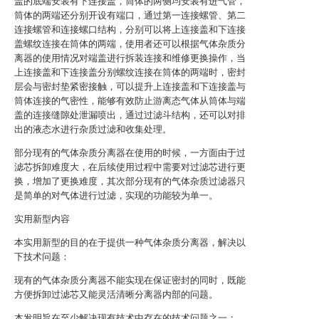
盖的底端安装有下连接盖，筒体的两侧均安装有进气管，
筒体的两端还分别开设有端口，通过第一连接螺管、第二
连接螺管和连接螺口结构，分别可以将上连接盖和下连接
盖螺纹连接在筒体的两端，使用者还可以根据气体杂质分
离器的使用情况对端盖进行拆装连接和维修更换操作，当
上连接盖和下连接盖分别螺纹连接在筒体的两端时，密封
层会与密封垫紧密接触，可以提升上连接盖和下连接盖与
筒体连接的气密性，能够有效防止游离态气体从筒体与端
盖的连接缝隙处泄漏喷出，通过过滤斗结构，还可以对排
出的液态水进行杂质过滤和收集处理。
部分现有的气体杂质分离器在使用的时候，一方面由于过
滤芯拆卸难度大，在后续使用过程中需要对过滤芯进行更
换，增加了更换难度，其次部分现有的气体杂质过滤器只
是简单的对气体进行过滤，实现的功能较为单一。
实用新型内容
本实用新型的目的在于提供一种气体杂质分离器，解决以
下技术问题：
现有的气体杂质分离器不能实现在保证密封的同时，既能
方便拆卸过滤芯又能灵活清晰分离器内部的问题。
本发明旨在至少解决现有技术中存在的技术问题之一：