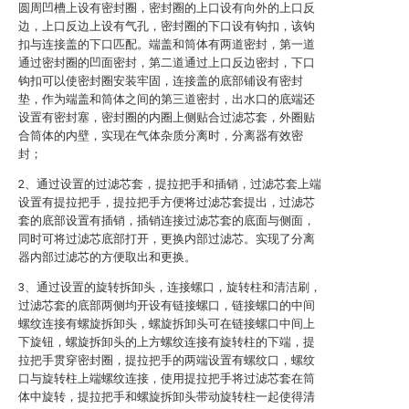
圆周凹槽上设有密封圈，密封圈的上口设有向外的上口反
边，上口反边上设有气孔，密封圈的下口设有钩扣，该钩
扣与连接盖的下口匹配。端盖和筒体有两道密封，第一道
通过密封圈的凹面密封，第二道通过上口反边密封，下口
钩扣可以使密封圈安装牢固，连接盖的底部铺设有密封
垫，作为端盖和筒体之间的第三道密封，出水口的底端还
设置有密封塞，密封圈的内圈上侧贴合过滤芯套，外圈贴
合筒体的内壁，实现在气体杂质分离时，分离器有效密
封；
2、通过设置的过滤芯套，提拉把手和插销，过滤芯套上端
设置有提拉把手，提拉把手方便将过滤芯套提出，过滤芯
套的底部设置有插销，插销连接过滤芯套的底面与侧面，
同时可将过滤芯底部打开，更换内部过滤芯。实现了分离
器内部过滤芯的方便取出和更换。
3、通过设置的旋转拆卸头，连接螺口，旋转柱和清洁刷，
过滤芯套的底部两侧均开设有链接螺口，链接螺口的中间
螺纹连接有螺旋拆卸头，螺旋拆卸头可在链接螺口中间上
下旋钮，螺旋拆卸头的上方螺纹连接有旋转柱的下端，提
拉把手贯穿密封圈，提拉把手的两端设置有螺纹口，螺纹
口与旋转柱上端螺纹连接，使用提拉把手将过滤芯套在筒
体中旋转，提拉把手和螺旋拆卸头带动旋转柱一起使得清