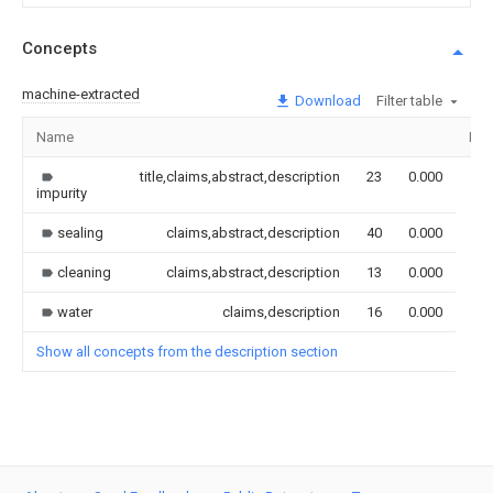
Concepts
machine-extracted
Download
Filter table
Name
Ima
title,claims,abstract,description
23
0.000
impurity
sealing
claims,abstract,description
40
0.000
cleaning
claims,abstract,description
13
0.000
water
claims,description
16
0.000
Show all concepts from the description section