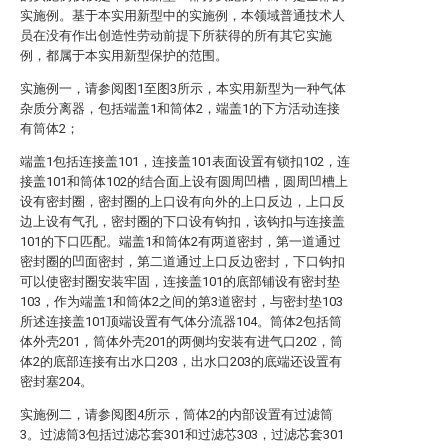
实施例。基于本实用新型中的实施例，本领域普通技术人
员在没有作出创造性劳动前提下所获得的所有其它实施
例，都属于本实用新型保护的范围。
实施例一，请参阅图1至图3所示，本实用新型为一种气体
杂质分离器，包括端盖1和筒体2，端盖1的下方活动连接
有筒体2；
端盖1包括连接盖101，连接盖101表面设置有锁扣102，连
接盖101和筒体102的结合面上设有圆周凹槽，圆周凹槽上
设有密封圈，密封圈的上口设有向外的上口反边，上口反
边上设有气孔，密封圈的下口设有钩扣，该钩扣与连接盖
101的下口匹配。端盖1和筒体2有两道密封，第一道通过
密封圈的凹面密封，第二道通过上口反边密封，下口钩扣
可以使密封圈安装牢固，连接盖101的底部铺设有密封垫
103，作为端盖1和筒体2之间的第3道密封，与密封垫103
所述连接盖101顶端设置有气体分流器104。筒体2包括筒
体外壳201，筒体外壳201的两侧均安装有进气口202，筒
体2的底部连接有出水口203，出水口203的底端还设置有
密封塞204。
实施例二，请参阅图4所示，筒体2的内部设置有过滤筒
3。过滤筒3包括过滤芯套301和过滤芯303，过滤芯套301