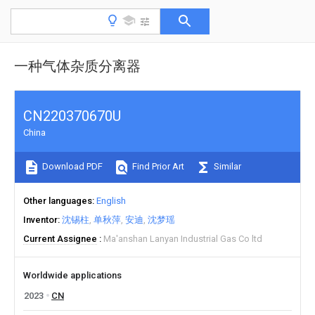
一种气体杂质分离器
CN220370670U
China
Download PDF
Find Prior Art
Similar
Other languages
English
Inventor
沈锡柱
单秋萍
安迪
沈梦瑶
Current Assignee
Ma'anshan Lanyan Industrial Gas Co ltd
Worldwide applications
2023
CN