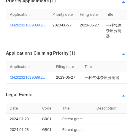
Priority Applications (1)
Application
Priority date
Filing date
Title
CN202321639088.2U
2023-06-27
2023-06-27
一种气体
杂质分离
器
Applications Claiming Priority (1)
Application
Filing date
Title
CN202321639088.2U
2023-06-27
一种气体杂质分离器
Legal Events
Date
Code
Title
Description
2024-01-23
GR01
Patent grant
2024-01-23
GR01
Patent grant