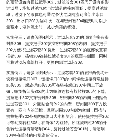
的顶部设置有提拉把手302，过滤芯套301四周开设有条形
过滤网，增加过滤气体与过滤芯的接触面积，提高过滤效
率，过滤下的液体也可通过条状过滤网流到底部出水口
203，出水口203为漏斗状，在与密封塞204连接时可以少
量蓄水，液体流出时，减少角落的积液。
实施例三，请参阅图4所示，过滤芯套301的顶端连接有密
封圈308，提拉把手302贯穿密封圈308的内侧，提拉把手
302方便将过滤芯套301提出，过滤芯套301的底部设置有
插销309，插销309连接过滤芯套301的底面与侧面，同时
可将过滤芯底部打开，更换内部过滤芯303.
实施例四，请参阅图4所示，过滤芯套301的底部两侧均开
设有链接螺口307，链接螺口307的中间螺纹连接有螺旋拆
卸头306，螺旋拆卸头306可在链接螺口307中间上下旋
钮，螺旋拆卸头306的上方螺纹连接有旋转柱305的下端。
提拉把手302贯穿密封圈308，密封圈308的内圈上侧贴合
过滤芯套301，外圈贴合筒体2的内壁，密封圈308下方设
置有一圈向内的凹槽，且密封圈308内侧为空侧，凹槽与
提拉把手302外侧的螺纹口大小相契合，使得提拉把手302
可带动旋转柱305可在筒体2内旋转。所述旋转柱305的外
侧转动连接有清洁刷304，旋转过滤芯套301时，清洁刷
304将在筒体的内侧旋转清洁。