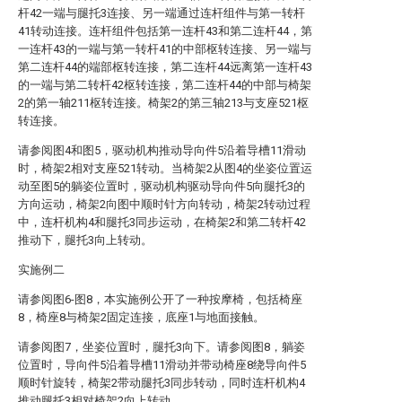
杆42一端与腿托3连接、另一端通过连杆组件与第一转杆
41转动连接。连杆组件包括第一连杆43和第二连杆44，第
一连杆43的一端与第一转杆41的中部枢转连接、另一端与
第二连杆44的端部枢转连接，第二连杆44远离第一连杆43
的一端与第二转杆42枢转连接，第二连杆44的中部与椅架
2的第一轴211枢转连接。椅架2的第三轴213与支座521枢
转连接。
请参阅图4和图5，驱动机构推动导向件5沿着导槽11滑动
时，椅架2相对支座521转动。当椅架2从图4的坐姿位置运
动至图5的躺姿位置时，驱动机构驱动导向件5向腿托3的
方向运动，椅架2向图中顺时针方向转动，椅架2转动过程
中，连杆机构4和腿托3同步运动，在椅架2和第二转杆42
推动下，腿托3向上转动。
实施例二
请参阅图6-图8，本实施例公开了一种按摩椅，包括椅座
8，椅座8与椅架2固定连接，底座1与地面接触。
请参阅图7，坐姿位置时，腿托3向下。请参阅图8，躺姿
位置时，导向件5沿着导槽11滑动并带动椅座8绕导向件5
顺时针旋转，椅架2带动腿托3同步转动，同时连杆机构4
推动腿托3相对椅架2向上转动。