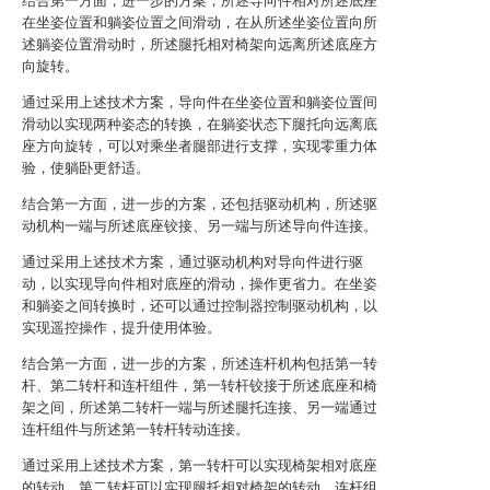
结合第一方面，进一步的方案，所述导向件相对所述底座
在坐姿位置和躺姿位置之间滑动，在从所述坐姿位置向所
述躺姿位置滑动时，所述腿托相对椅架向远离所述底座方
向旋转。
通过采用上述技术方案，导向件在坐姿位置和躺姿位置间
滑动以实现两种姿态的转换，在躺姿状态下腿托向远离底
座方向旋转，可以对乘坐者腿部进行支撑，实现零重力体
验，使躺卧更舒适。
结合第一方面，进一步的方案，还包括驱动机构，所述驱
动机构一端与所述底座铰接、另一端与所述导向件连接。
通过采用上述技术方案，通过驱动机构对导向件进行驱
动，以实现导向件相对底座的滑动，操作更省力。在坐姿
和躺姿之间转换时，还可以通过控制器控制驱动机构，以
实现遥控操作，提升使用体验。
结合第一方面，进一步的方案，所述连杆机构包括第一转
杆、第二转杆和连杆组件，第一转杆铰接于所述底座和椅
架之间，所述第二转杆一端与所述腿托连接、另一端通过
连杆组件与所述第一转杆转动连接。
通过采用上述技术方案，第一转杆可以实现椅架相对底座
的转动，第二转杆可以实现腿托相对椅架的转动，连杆组