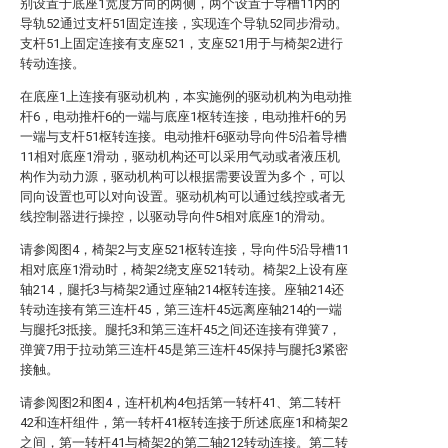
别设置于底座1宽度方向的两侧，两个设置于导槽11内的
导轨52通过支杆51固定连接，实现连个导轨52同步滑动。
支杆51上固定连接有支座521，支座521用于与椅架2进行
转动连接。
在底座1上连接有驱动机构，本实施例的驱动机构为电动推
杆6，电动推杆6的一端与底座1枢转连接，电动推杆6的另
一端与支杆51枢转连接。电动推杆6驱动导向件5沿着导槽
11相对底座1滑动，驱动机构还可以采用气动或者液压机
构作为动力源，驱动机构可以根据需要设置为多个，可以
同向设置也可以对向设置。驱动机构可以通过线控或者无
线控制器进行操控，以驱动导向件5相对底座1的滑动。
请参阅图4，椅架2与支座521枢转连接，导向件5沿导槽11
相对底座1滑动时，椅架2绕支座521转动。椅架2上设有座
轴214，腿托3与椅架2通过座轴214枢转连接。座轴214还
转动连接有第三连杆45，第三连杆45远离座轴214的一端
与腿托3抵接。腿托3和第三连杆45之间还连接有弹簧7，
弹簧7用于拉动第三连杆45是第三连杆45保持与腿托3紧密
接触。
请参阅图2和图4，连杆机构4包括第一转杆41、第二转杆
42和连杆组件，第一转杆41枢转连接于所述底座1和椅架2
之间，第一转杆41与椅架2的第二轴212转动连接。第二转