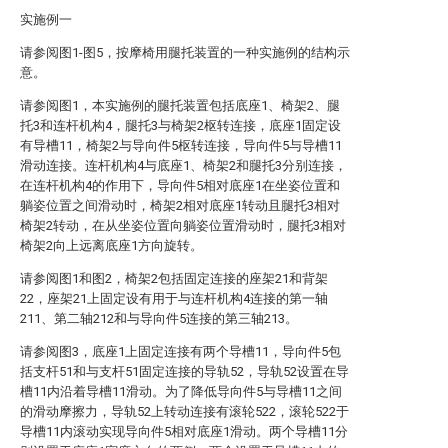
实施例一
请参阅图1-图5，按摩椅用腿托装置的一种实施例的结构示
意。
请参阅图1，本实施例的腿托装置包括底座1、椅架2、腿
托3和连杆机构4，腿托3与椅架2枢转连接，底座1固定设
有导槽11，椅架2与导向件5枢转连接，导向件5与导槽11
滑动连接。连杆机构4与底座1、椅架2和腿托3分别连接，
在连杆机构4的作用下，导向件5相对底座1在坐姿位置和
躺姿位置之间滑动时，椅架2相对底座1转动且腿托3相对
椅架2转动，在从坐姿位置向躺姿位置滑动时，腿托3相对
椅架2向上远离底座1方向旋转。
请参阅图1和图2，椅架2包括固定连接的座架21和背架
22，座架21上固定设有用于与连杆机构4连接的第一轴
211、第二轴212和与导向件5连接的第三轴213。
请参阅图3，底座1上固定连接有两个导槽11，导向件5包
括支杆51和与支杆51固定连接的导轨52，导轨52设置在导
槽11内沿着导槽11滑动。为了降低导向件5与导槽11之间
的滑动摩擦力，导轨52上转动连接有滚轮522，滚轮522于
导槽11内滚动实现导向件5相对底座1滑动。两个导槽11分