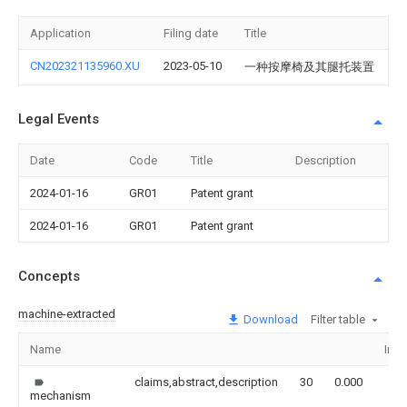
Application
Filing date
Title
CN202321135960.XU
2023-05-10
一种按摩椅及其腿托装置
Legal Events
Date
Code
Title
Description
2024-01-16
GR01
Patent grant
2024-01-16
GR01
Patent grant
Concepts
machine-extracted
Download
Filter table
Name
Ima
claims,abstract,description
30
0.000
mechanism