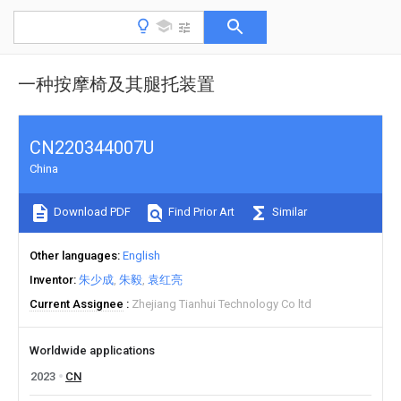
一种按摩椅及其腿托装置
CN220344007U
China
Download PDF
Find Prior Art
Similar
Other languages
English
Inventor
朱少成
朱毅
袁红亮
Current Assignee
Zhejiang Tianhui Technology Co ltd
Worldwide applications
2023
CN