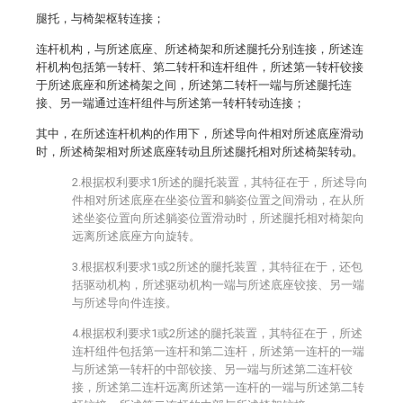
腿托，与椅架枢转连接；
连杆机构，与所述底座、所述椅架和所述腿托分别连接，所述连
杆机构包括第一转杆、第二转杆和连杆组件，所述第一转杆铰接
于所述底座和所述椅架之间，所述第二转杆一端与所述腿托连
接、另一端通过连杆组件与所述第一转杆转动连接；
其中，在所述连杆机构的作用下，所述导向件相对所述底座滑动
时，所述椅架相对所述底座转动且所述腿托相对所述椅架转动。
2.根据权利要求1所述的腿托装置，其特征在于，所述导向
件相对所述底座在坐姿位置和躺姿位置之间滑动，在从所
述坐姿位置向所述躺姿位置滑动时，所述腿托相对椅架向
远离所述底座方向旋转。
3.根据权利要求1或2所述的腿托装置，其特征在于，还包
括驱动机构，所述驱动机构一端与所述底座铰接、另一端
与所述导向件连接。
4.根据权利要求1或2所述的腿托装置，其特征在于，所述
连杆组件包括第一连杆和第二连杆，所述第一连杆的一端
与所述第一转杆的中部铰接、另一端与所述第二连杆铰
接，所述第二连杆远离所述第一连杆的一端与所述第二转