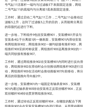
号气缸11活塞杆一端均与过滤板5下表面固定连接，两组
二号气缸11的底端均与分离箱1底表面固定连接。
工作时，通过启动二号气缸11工作，二号气缸11会推动过
滤板5上升，达到了过滤板5上升的目的，从而能将分离后
的琼脂托起进行下料。
进一步地，下料组件9包括安装槽901，安装槽901开设与
安装条4位于分离箱1的一侧表面，安装槽901内滑动安装
有两组推块902，两组推块902一侧均铰接有推杆903，两
组推杆903呈斜对称设置，两组推杆903远离推块902的一
端共同铰接有推板907。
工作时，通过两组推块902在安装槽901内同时进行反向滑
动，两组推块902在滑动时会分别推动两组推杆903进行活
动，两组推杆903在活动时会推动推板907向前移动，将分
离后的琼脂推向导向板2中。
进一步地，安装槽901内一端固定有轴承座905，安装槽
901内通过轴承座905转动安装有正反双丝螺杆904，正反
双丝螺杆904转动贯穿两组推块902。
工作时，通过转动正反双丝螺杆904，在螺纹的配合下两
组推块902会在安装安装槽901内进行滑动，从而带动两组