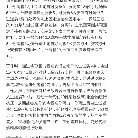
请参阅图1-图3所示，一种纯化琼脂分离装置，包括分离箱
1，分离箱1内上部固定有过滤框6，分离箱1内位于过滤框
6底部可升降安装有过滤板5，过滤框6内安装有过滤袋7，
过滤袋7袋口处四侧均上固定连接有固定条13，四组固定
条13分别与过滤框6四侧连接，分离箱1上表面两侧共同固
定连接有安装架3，安装架3下表面固定连接有两组一号气
缸10，两组一号气缸10活塞杆一端共同固定连接有压板
8，分离箱1两侧分别固定有导向板2和安装条4，安装条4
上安装有下料组件9，分离箱1另一侧底部设置有出液口
12。
工作时，通过将琼脂与酒精的混合物导入过滤袋7中，由过
滤框6及过滤板5的对过滤袋7进行支撑，且当混合物到入
过滤袋7中后，酒精会从过过滤袋7中流出，经过过滤框6
和过滤板5流向分离箱1内底部，再从出液口12向外排出，
工作人员可在出液口12出放置容器进行收集，当混合物倒
入过滤袋7中后，启动一号气缸10推动压板8对混合物进行
挤压，从而能够充分的将酒精分离出，分离过后由过滤板5
将过滤袋7从底部将其托起，托起后的琼脂裸露在外，随后
启动下料组件9将其推向导向板2转移至仪器中，从而不需
要人工将琼脂倒入仪器中，并且在分离时有利于更好的将
酒精和琼脂进行分离。
进一步地，过滤板5底部安装有两组二号气缸11，两组二