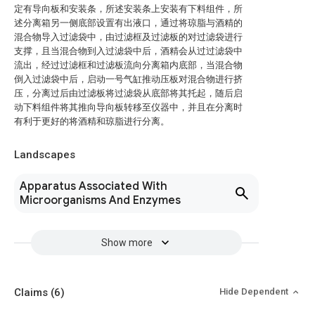
定有导向板和安装条，所述安装条上安装有下料组件，所
述分离箱另一侧底部设置有出液口，通过将琼脂与酒精的
混合物导入过滤袋中，由过滤框及过滤板的对过滤袋进行
支撑，且当混合物到入过滤袋中后，酒精会从过过滤袋中
流出，经过过滤框和过滤板流向分离箱内底部，当混合物
倒入过滤袋中后，启动一号气缸推动压板对混合物进行挤
压，分离过后由过滤板将过滤袋从底部将其托起，随后启
动下料组件将其推向导向板转移至仪器中，并且在分离时
有利于更好的将酒精和琼脂进行分离。
Landscapes
Apparatus Associated With
Microorganisms And Enzymes
Show more
Claims
(6)
Hide Dependent