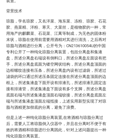
装置。
背景技术
琼脂，学名琼胶，又名洋菜、海东菜、冻粉、琼胶、石花
胶、燕菜精、洋粉、寒天、大菜丝，是植物胶的一种，常
用海产的麒麟菜、石花菜、江蓠等制成，为无色的固体粉
末状，琼脂在使用前需要用酒精对其进行清洗，之后再对
琼脂与酒精进行分离，公开号为：CN213610054U的中国
专利公开了一种纯化琼脂分离装置，包括分离盘和集液
盘，所述分离盘右端设有倒料口，所述分离盘左面设有把
手，所述分离盘底面为镂空网状结构，所述分离盘顶面的
边框螺纹连接有压条，所述分离盘内设有过滤袋，所述过
滤袋的环口通过所述压条固定连接在所述分离盘顶面的边
框上，所述集液盘下面开设有排液孔，所述排液孔固定连
接有排液管，所述集液盘下面设有多个支脚，所述分离盘
底面右端与所述集液盘顶面右端铰接，所述分离盘底面左
端与所述集液盘顶面左端抵接，上述实用新型实现了对琼
脂与酒精更加彻底的分离，避免了浪费。
但是上述一种纯化琼脂分离装置,在将酒精与琼脂分离过
后，需要人工将琼脂倒入仪器中，并且在分离时不便于有
效的将酒精和琼脂进行分离因此，针对上述问题提出一种
纯化琼脂分离装置。