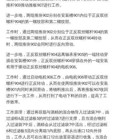
推杆903推动推板907进行工作。
进一步地，两组推块902分别在安装槽901内位于正反双丝
螺杆904的第一螺纹部和第二螺纹部。
工作时，通过两组推块902分别位于正反双丝螺杆904的第
一螺纹部及第二螺纹部，从而在正反双丝螺杆904转动
时，两组推块902会同时进行反向滑动。
进一步地，正反双丝螺杆904远离轴承座905的一端转动穿
插在安装槽901外，正反双丝螺杆904穿插在外的一端安装
有用于驱动正反双丝螺杆904的电机906。
工作时，通过启动电机906工作，由电机906带动正反双丝
螺杆904进行正反转动，从而在使两组推块902可以在安装
槽901内同时来回滑动，将物料推出后，再将推板907收回
进行下一次工作，从而打到了电动下料的目的，提高了工
作效率。
工作原理：通过将琼脂与酒精的混合物导入过滤袋7中，由
过滤框6及过滤板5的对过滤袋7进行支撑，且当混合物到
入过滤袋7中后，酒精会从过过滤袋7中流出，经过过滤框
6和过滤板5流向分离箱1内底部，再从出液口12向外排
出，工作人员可在出液口12出放置容器进行收集，当混合