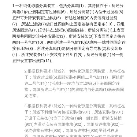
1.一种纯化琼脂分离装置，包括分离箱(1)，其特征在于：所述分
离箱(1)内上部固定有过滤框(6)，所述分离箱(1)内位于过滤框(6)
底部可升降安装有过滤板(5)，所述过滤框(6)内安装有过滤袋
(7)，所述过滤袋(7)袋口处四侧均上固定连接有固定条(13)，四组
所述固定条(13)分别与过滤框(6)四侧连接，所述分离箱(1)上表面
两侧共同固定连接有安装架(3)，所述安装架(3)下表面固定连接有
两组一号气缸(10)，两组所述一号气缸(10)活塞杆一端共同固定连
接有压板(8)，所述分离箱(1)两侧分别固定有导向板(2)和安装条
(4)，所述安装条(4)上安装有下料组件(9)，所述分离箱(1)另一侧
底部设置有出液口(12)。
2.根据权利要求1所述的一种纯化琼脂分离装置，其特征在
于：所述过滤板(5)底部安装有两组二号气缸(11)，两组所
述二号气缸(11)活塞杆一端均与过滤板(5)下表面固定连
接，两组所述二号气缸(11)的底端均与分离箱(1)底表面固
定连接。
3.根据权利要求1所述的一种纯化琼脂分离装置，其特征在
于：所述下料组件(9)包括安装槽(901)，所述安装槽(901)
开设于安装条(4)位于分离箱(1)的一侧表面，所述安装槽
(901)内滑动安装有两组推块(902)，两组所述推块(902)一
侧均铰接有推杆(903)，两组所述推杆(903)呈斜对称设
置，两组所述推杆(903)远离推块(902)的一端共同铰接有