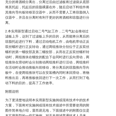
充分的将酒精分离出，分离过后由过滤板将过滤袋从底部
将其托起，托起后的琼脂裸露在外，随后启动下料组件将
其推向导向板转移至仪器中，从而不需要人工将琼脂倒入
仪器中，并且在分离时有利于更好的将酒精和琼脂进行分
离。
2.本实用新型通过启动二号气缸工作，二号气缸会推动过
滤板上升，达到了过滤板上升的目的，从而能将分离后的
琼脂托起进行下料，通过启动电机工作，由电机带动正反
双丝螺杆进行正反转动，通过两组推块分别位于正反双丝
螺杆的第一螺纹部及第二螺纹部，从而在正反双丝螺杆转
动时，两组推块在螺纹的配合下会同时进行反向滑动，两
组推块在滑动时会分别推动两组推杆进行活动，两组推杆
在活动时会推动推板向前移动，将分离后的琼脂推向导向
板中，在使两组推块可以在安装槽内同时来回滑动，将物
料推出后，再将推板收回进行下一次工作，从而打到了电
动下料的目的，提高了工作效率。
附图说明
为了更清楚地说明本实用新型实施例或现有技术中的技术
方案，下面将对实施例或现有技术描述中所需要使用的附
图作简单地介绍，显而易见地，下面描述中的附图仅仅是
本实用新型的一些实施例，对于本领域普通技术人员来