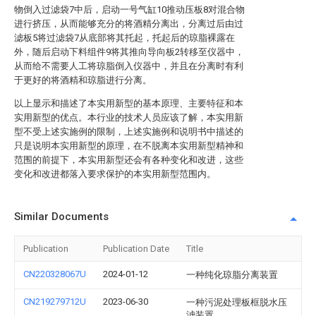
物倒入过滤袋7中后，启动一号气缸10推动压板8对混合物
进行挤压，从而能够充分的将酒精分离出，分离过后由过
滤板5将过滤袋7从底部将其托起，托起后的琼脂裸露在
外，随后启动下料组件9将其推向导向板2转移至仪器中，
从而给不需要人工将琼脂倒入仪器中，并且在分离时有利
于更好的将酒精和琼脂进行分离。
以上显示和描述了本实用新型的基本原理、主要特征和本
实用新型的优点。本行业的技术人员应该了解，本实用新
型不受上述实施例的限制，上述实施例和说明书中描述的
只是说明本实用新型的原理，在不脱离本实用新型精神和
范围的前提下，本实用新型还会有各种变化和改进，这些
变化和改进都落入要求保护的本实用新型范围内。
Similar Documents
Publication
Publication Date
Title
CN220328067U
2024-01-12
一种纯化琼脂分离装置
CN219279712U
2023-06-30
一种污泥处理板框脱水压
滤装置