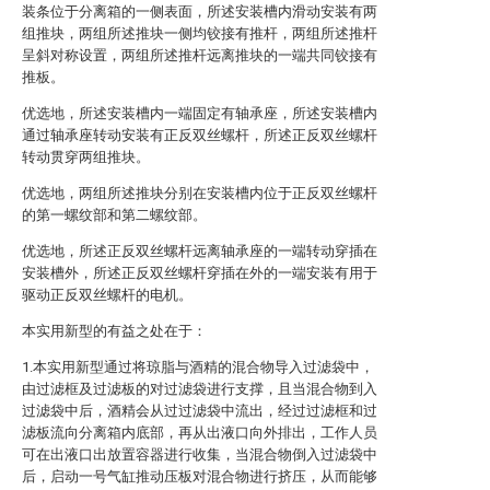
装条位于分离箱的一侧表面，所述安装槽内滑动安装有两
组推块，两组所述推块一侧均铰接有推杆，两组所述推杆
呈斜对称设置，两组所述推杆远离推块的一端共同铰接有
推板。
优选地，所述安装槽内一端固定有轴承座，所述安装槽内
通过轴承座转动安装有正反双丝螺杆，所述正反双丝螺杆
转动贯穿两组推块。
优选地，两组所述推块分别在安装槽内位于正反双丝螺杆
的第一螺纹部和第二螺纹部。
优选地，所述正反双丝螺杆远离轴承座的一端转动穿插在
安装槽外，所述正反双丝螺杆穿插在外的一端安装有用于
驱动正反双丝螺杆的电机。
本实用新型的有益之处在于：
1.本实用新型通过将琼脂与酒精的混合物导入过滤袋中，
由过滤框及过滤板的对过滤袋进行支撑，且当混合物到入
过滤袋中后，酒精会从过过滤袋中流出，经过过滤框和过
滤板流向分离箱内底部，再从出液口向外排出，工作人员
可在出液口出放置容器进行收集，当混合物倒入过滤袋中
后，启动一号气缸推动压板对混合物进行挤压，从而能够