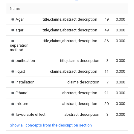
Name
Agar
title,claims,abstract,description
49
0.000
agar
title,claims,abstract,description
49
0.000
title,claims,abstract,description
36
0.000
separation
method
purification
title,claims,description
3
0.000
liquid
claims,abstract,description
11
0.000
installation
claims,description
7
0.000
Ethanol
abstract,description
21
0.000
mixture
abstract,description
20
0.000
favourable effect
abstract,description
3
0.000
Show all concepts from the description section