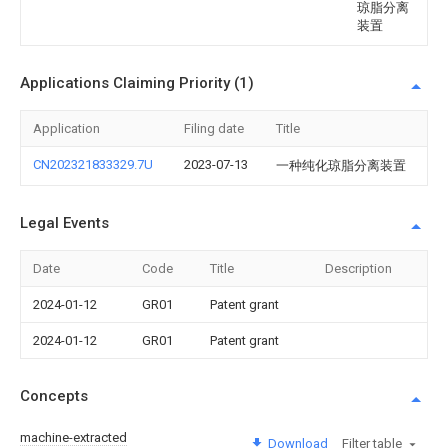
琼脂分离
装置
Applications Claiming Priority (1)
Application
Filing date
Title
CN202321833329.7U
2023-07-13
一种纯化琼脂分离装置
Legal Events
Date
Code
Title
Description
2024-01-12
GR01
Patent grant
2024-01-12
GR01
Patent grant
Concepts
machine-extracted
Download
Filter table