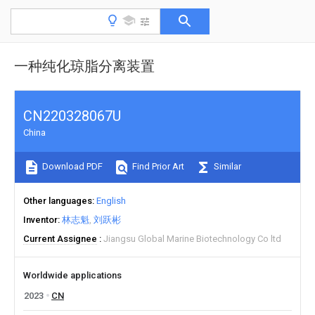
一种纯化琼脂分离装置
CN220328067U
China
Download PDF
Find Prior Art
Similar
Other languages
English
Inventor
林志魁
刘跃彬
Current Assignee
Jiangsu Global Marine Biotechnology Co ltd
Worldwide applications
2023
CN