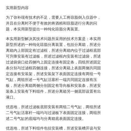
实用新型内容
为了弥补现有技术的不足，需要人工将琼脂倒入仪器中，
并且在分离时不便于有效的将酒精和琼脂进行分离的问
题，本实用新型提出一种纯化琼脂分离装置。
本实用新型解决其技术问题所采用的技术方案是：本实用
新型所述的一种纯化琼脂分离装置，包括分离箱，所述分
离箱内上部固定有过滤框，所述分离箱内位于过滤框底部
可升降安装有过滤板，所述过滤框内安装有过滤袋，所述
过滤袋袋口处四侧均上固定连接有固定条，四组所述固定
条分别与过滤框四侧连接，所述分离箱上表面两侧共同固
定连接有安装架，所述安装架下表面固定连接有两组一号
气缸，两组所述一号气缸活塞杆一端共同固定连接有压
板，所述分离箱两侧分别固定有导向板和安装条，所述安
装条上安装有下料组件，所述分离箱另一侧底部设置有出
液口。
优选地，所述过滤板底部安装有两组二号气缸，两组所述
二号气缸活塞杆一端均与过滤板下表面固定连接，两组所
述二号气缸的底端均与分离箱底表面固定连接。
优选地，所述下料组件包括安装槽，所述安装槽开设与安