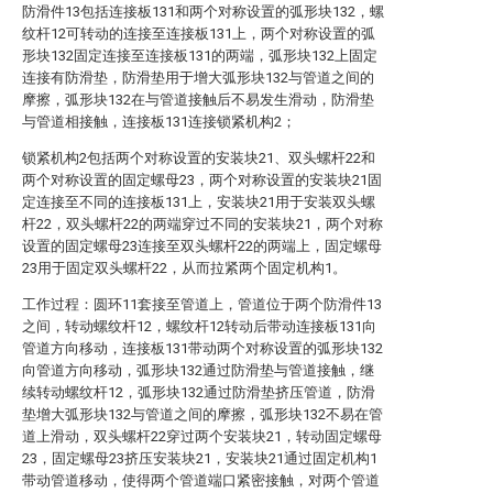
防滑件13包括连接板131和两个对称设置的弧形块132，螺
纹杆12可转动的连接至连接板131上，两个对称设置的弧
形块132固定连接至连接板131的两端，弧形块132上固定
连接有防滑垫，防滑垫用于增大弧形块132与管道之间的
摩擦，弧形块132在与管道接触后不易发生滑动，防滑垫
与管道相接触，连接板131连接锁紧机构2；
锁紧机构2包括两个对称设置的安装块21、双头螺杆22和
两个对称设置的固定螺母23，两个对称设置的安装块21固
定连接至不同的连接板131上，安装块21用于安装双头螺
杆22，双头螺杆22的两端穿过不同的安装块21，两个对称
设置的固定螺母23连接至双头螺杆22的两端上，固定螺母
23用于固定双头螺杆22，从而拉紧两个固定机构1。
工作过程：圆环11套接至管道上，管道位于两个防滑件13
之间，转动螺纹杆12，螺纹杆12转动后带动连接板131向
管道方向移动，连接板131带动两个对称设置的弧形块132
向管道方向移动，弧形块132通过防滑垫与管道接触，继
续转动螺纹杆12，弧形块132通过防滑垫挤压管道，防滑
垫增大弧形块132与管道之间的摩擦，弧形块132不易在管
道上滑动，双头螺杆22穿过两个安装块21，转动固定螺母
23，固定螺母23挤压安装块21，安装块21通过固定机构1
带动管道移动，使得两个管道端口紧密接触，对两个管道