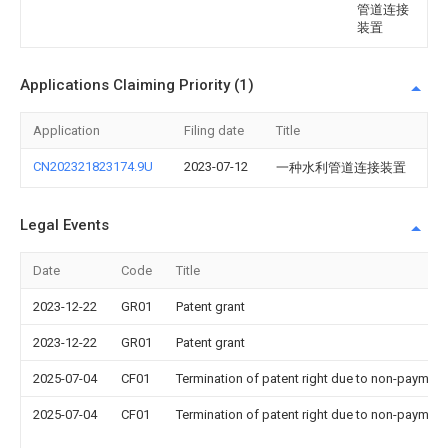
管道连接
装置
Applications Claiming Priority (1)
Application
Filing date
Title
CN202321823174.9U
2023-07-12
一种水利管道连接装置
Legal Events
Date
Code
Title
2023-12-22
GR01
Patent grant
2023-12-22
GR01
Patent grant
2025-07-04
CF01
Termination of patent right due to non-payment
2025-07-04
CF01
Termination of patent right due to non-payment