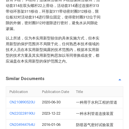
动套314在双头螺杆22上滑动，活动套314通过连接杆313
带动环形架311移动，环形架311带动密封圈312移动，限
位板32对活动套314进行限位固定，使得密封圈312位于间
隙的外侧，密封圈312对缝隙进行密封，避免水从间隙处
渗漏。
以上所述，仅为本实用新型较佳的具体实施方式，但本实
用新型的保护范围并不局限于此，任何熟悉本技术领域的
技术人员在本实用新型揭露的技术范围内，根据本实用新
型的技术方案及其实用新型构思加以等同替换或改变，都
应涵盖在本实用新型的保护范围之内。
Similar Documents
Publication
Publication Date
Title
CN210890520U
2020-06-30
一种用于水利工程的管道
CN220228190U
2023-12-22
一种水利管道连接装置
CN204944764U
2016-01-06
防喷器气密封试验装置