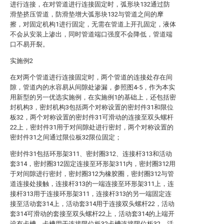
进行连接，在对管道进行连接固定时，弧形块132通过防
滑垫挤压管道，防滑垫增大弧形块132与管道之间的摩
擦，对固定机构1进行固定，无需在管道上开孔固定，液体
不会从安装上渗出，同时管道端口强度不会降低，管道端
口不易开裂。
实施例2
在对两个管道进行连接固定时，两个管道的连接处存在间
隙，管道内的水容易从间隙处渗漏，参照图4-5，作为本实
用新型的另一优选实施例，在实施例1的基础上，还包括密
封机构3，密封机构3包括两个对称设置的密封件31和限位
板32，两个对称设置的密封件31可滑动的连接至双头螺杆
22上，密封件31用于对间隙处进行密封，两个对称设置的
密封件31之间通过限位板32限位固定；
密封件31包括环形架311、密封圈312、连接杆313和活动
套314，密封圈312固定连接至环形架311内，密封圈312用
于对间隙进行密封，密封圈312为橡胶圈，密封圈312与管
道连接处接触，连接杆313的一端连接至环形架311上，连
接杆313用于连接环形架311，连接杆313的另一端固定连
接至活动套314上，活动套314用于连接双头螺杆22，活动
套314可滑动的套接至双头螺杆22上，活动套314的上端开
设有卡槽，卡槽用于连接限位板32卡槽连接限位板32，活