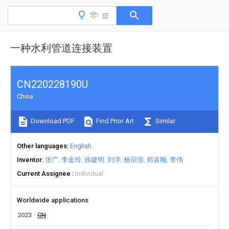
一种水利管道连接装置
CN220228190U
China
Download PDF
Find Prior Art
Similar
Other languages
English
Inventor
张广
李金玲
徐建明
刘洋
杨宗澎
郑喜顺
李伟
Current Assignee
Individual
Worldwide applications
2023
CN