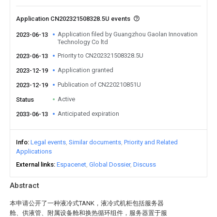
Application CN202321508328.5U events
Application filed by Guangzhou Gaolan Innovation
2023-06-13
Technology Co ltd
Priority to CN202321508328.5U
2023-06-13
Application granted
2023-12-19
Publication of CN220210851U
2023-12-19
Active
Status
Anticipated expiration
2033-06-13
Info
Legal events
Similar documents
Priority and Related
Applications
External links
Espacenet
Global Dossier
Discuss
Abstract
本申请公开了一种液冷式TANK，液冷式机柜包括服务器
舱、供液管、附属设备舱和换热循环组件，服务器置于服