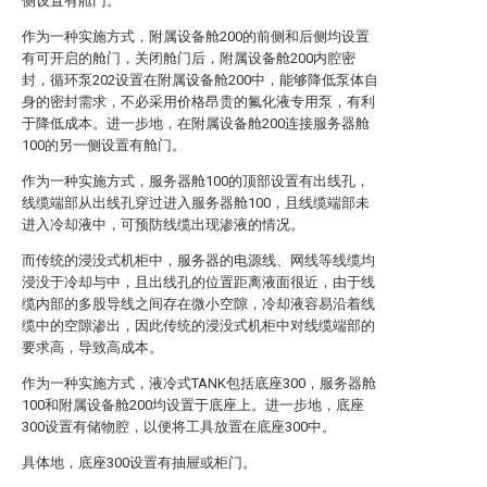
侧设置有舱门。
作为一种实施方式，附属设备舱200的前侧和后侧均设置
有可开启的舱门，关闭舱门后，附属设备舱200内腔密
封，循环泵202设置在附属设备舱200中，能够降低泵体自
身的密封需求，不必采用价格昂贵的氟化液专用泵，有利
于降低成本。进一步地，在附属设备舱200连接服务器舱
100的另一侧设置有舱门。
作为一种实施方式，服务器舱100的顶部设置有出线孔，
线缆端部从出线孔穿过进入服务器舱100，且线缆端部未
进入冷却液中，可预防线缆出现渗液的情况。
而传统的浸没式机柜中，服务器的电源线、网线等线缆均
浸没于冷却与中，且出线孔的位置距离液面很近，由于线
缆内部的多股导线之间存在微小空隙，冷却液容易沿着线
缆中的空隙渗出，因此传统的浸没式机柜中对线缆端部的
要求高，导致高成本。
作为一种实施方式，液冷式TANK包括底座300，服务器舱
100和附属设备舱200均设置于底座上。进一步地，底座
300设置有储物腔，以便将工具放置在底座300中。
具体地，底座300设置有抽屉或柜门。