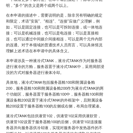
明，“多个”的含义是两个或两个以上。
在本申请的描述中，需要说明的是，除非另有明确的规定
和限定，术语“安装”、“相连”、“连接”应做广义理解，例
如，可以是固定连接，也可以是可拆卸连接，或一体地连
接；可以是机械连接，也可以是电连接；可以是直接相
连，也可以通过中间媒介间接相连，可以是两个元件内部
的连通。对于本领域的普通技术人员而言，可以具体情况
理解上述术语在本申请中的具体含义。
本申请涉及一种液冷式TANK，液冷式TANK作为对服务器
进行液冷的方舱，服务器置于液冷式TANK中，采用局部浸
没的方式对服务器进行液体冷却。
具体地，液冷式TANK包括服务器舱100和附属设备舱
200，服务器舱100和附属设备舱200作为液冷式TANK的两
个功能区，服务器置于服务器舱100中，服务器舱100和附
属设备舱200设置于液冷式TANK的外框架中，且附属设备
舱200设置于服务器舱100的左侧或右侧，布局合理紧凑。
液冷式TANK包括供液管102，供液管102采用供液软管，
供液管102设置于服务器舱100的后侧，供液管102连接服
务器并向服务器供冷却液，实现对服务器中发热器件的不