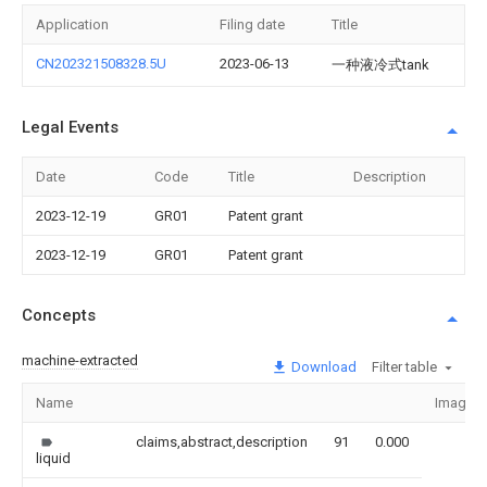
Application
Filing date
Title
CN202321508328.5U
2023-06-13
一种液冷式tank
Legal Events
Date
Code
Title
Description
2023-12-19
GR01
Patent grant
2023-12-19
GR01
Patent grant
Concepts
machine-extracted
Download
Filter table
Name
Image
claims,abstract,description
91
0.000
liquid