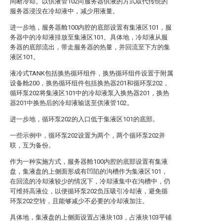
间断冷却。以供液管102向服务器供液的方式取代传统的
服务器浸没在冷却液中，减少用液量。
进一步地，服务器舱100内腔的底部设置有集液区101，服
务器中的冷却液排放至集液区101。具体地，冷却液从服
务器的底部流出，带走服务器的热量，并回流至下方的集
液区101。
液冷式TANK包括换热循环组件，换热循环组件设置于附属
设备舱200，换热循环组件包括换热器201和循环泵202，
循环泵202将集液区101中的冷却液泵入换热器201，换热
器201中换热后的冷却液输送至供液管102。
进一步地，循环泵202的入口低于集液区101的底部。
一些示例中，循环泵202设置为两个，两个循环泵202并
联，互为备份。
作为一种实施方式，服务器舱100内腔的底部设置有集液
盘，集液盘的上侧面形成有凹陷的沟槽作为集液区101，
在回流的冷却液较少的情况下，冷却液集中在沟槽中，仍
可维持高液位，以便循环泵202负压吸引冷却液，避免循
环泵202空转，且能够减少不必要的冷却液加注。
具体地，集液盘的上侧面设置占液块103，占液块103平铺