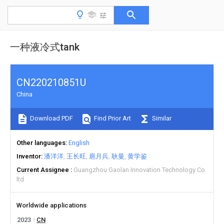
一种液冷式tank
CN220210851U
China
Download PDF
Find Prior Art
Similar
Other languages
English
Inventor
潘洋洋
王长旺
扈月兵
耿曼
黄学鉴
Current Assignee
Guangzhou Gaolan Innovation Technology Co
ltd
Worldwide applications
2023
CN