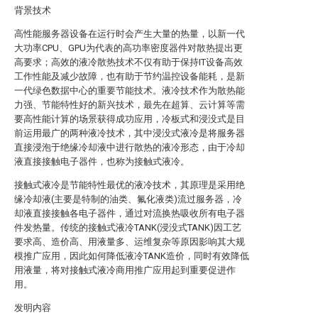
背景技术
高性能服务器设备在运行时会产生大量的热量，以新一代
大功率CPU、GPU为代表的高功率密度器件对散热提出更
高要求；高效的液冷散热技术不仅有助于保持IT设备高效
工作性能及减少故障，也有助于节约温控设备能耗，是新
一代绿色数据中心的重要节能技术。液冷技术作为散热能
力强、节能特性好的新兴技术，最先在超算、云计算等需
要高性能计算的场景获得成功应用，冷板式和浸没式是目
前运用最广的两种液冷技术，其中浸没式液冷是将服务器
直接浸泡于绝缘冷却液中进行散热的液冷形态，由于冷却
液直接接触电子器件，也称为接触式液冷。
接触式液冷是节能特性最优的液冷技术，其原理是采用绝
缘冷却液(主要是特制的油类、氟化液类)流过服务器，冷
却液直接接触各电子器件，通过对流换热吸收所有电子器
件发热量。传统的接触式液冷TANK(浸没式TANK)因工艺
要求高、造价高、用液量多、运维复杂等原因影响其大规
模推广应用，因此如何降低液冷TANK造价，同时有效降低
用液量，将对接触式液冷商用推广应用起到重要促进作
用。
发明内容