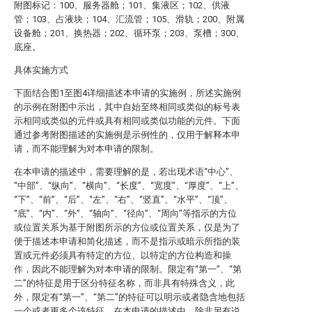
附图标记：100、服务器舱；101、集液区；102、供液
管；103、占液块；104、汇流管；105、滑轨；200、附属
设备舱；201、换热器；202、循环泵；203、泵槽；300、
底座。
具体实施方式
下面结合图1至图4详细描述本申请的实施例，所述实施例
的示例在附图中示出，其中自始至终相同或类似的标号表
示相同或类似的元件或具有相同或类似功能的元件。下面
通过参考附图描述的实施例是示例性的，仅用于解释本申
请，而不能理解为对本申请的限制。
在本申请的描述中，需要理解的是，若出现术语“中心”、
“中部”、“纵向”、“横向”、“长度”、“宽度”、“厚度”、“上”、
“下”、“前”、“后”、“左”、“右”、“竖直”、“水平”、“顶”、
“底”、“内”、“外”、“轴向”、“径向”、“周向”等指示的方位
或位置关系为基于附图所示的方位或位置关系，仅是为了
便于描述本申请和简化描述，而不是指示或暗示所指的装
置或元件必须具有特定的方位、以特定的方位构造和操
作，因此不能理解为对本申请的限制。限定有“第一”、“第
二”的特征是用于区分特征名称，而非具有特殊含义，此
外，限定有“第一”、“第二”的特征可以明示或者隐含地包括
一个或者更多个该特征。在本申请的描述中，除非另有说