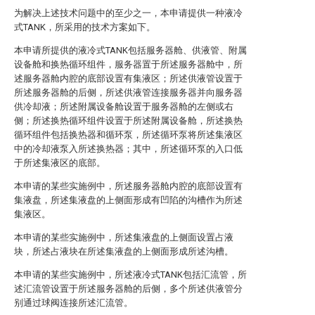
为解决上述技术问题中的至少之一，本申请提供一种液冷
式TANK，所采用的技术方案如下。
本申请所提供的液冷式TANK包括服务器舱、供液管、附属
设备舱和换热循环组件，服务器置于所述服务器舱中，所
述服务器舱内腔的底部设置有集液区；所述供液管设置于
所述服务器舱的后侧，所述供液管连接服务器并向服务器
供冷却液；所述附属设备舱设置于服务器舱的左侧或右
侧；所述换热循环组件设置于所述附属设备舱，所述换热
循环组件包括换热器和循环泵，所述循环泵将所述集液区
中的冷却液泵入所述换热器；其中，所述循环泵的入口低
于所述集液区的底部。
本申请的某些实施例中，所述服务器舱内腔的底部设置有
集液盘，所述集液盘的上侧面形成有凹陷的沟槽作为所述
集液区。
本申请的某些实施例中，所述集液盘的上侧面设置占液
块，所述占液块在所述集液盘的上侧面形成所述沟槽。
本申请的某些实施例中，所述液冷式TANK包括汇流管，所
述汇流管设置于所述服务器舱的后侧，多个所述供液管分
别通过球阀连接所述汇流管。