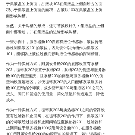
于集液盘的上侧面，占液块103在集液盘上侧面所占的面
积小于集液盘上侧面的面积，占液块103在集液盘的上侧
面形成沟槽。
当然，关于沟槽的形成，还可替换设计为：集液盘的上侧
面中部隆起，并在集液盘的边缘形成沟槽。
一些示例中，服务器舱100设置有液位传感器，液位传感
器检测集液区101的液位，因此设计以沟槽作为集液区
101，能够防止液位过低而影响液位传感器的探测精度。
作为一种实施方式，附属设备舱200的底部设置有泵槽
203，循环泵202设置于泵槽203，泵槽203的侧壁与服务器
舱100的侧壁连接，且泵槽203的侧壁与服务器舱100的侧
壁均设置连通区，以便循环泵202的入口能够泵吸服务器
舱100底部的冷却液，减少循环泵202与集液区101之间的
接头、阀门和管道的使用量，简化装配和制造难度，降低
成本。
作为一种实施方式，循环泵202与换热器201之间的管路设
置有过滤器和止回阀，在循环泵202的作用下，集液区101
的冷却液经过滤器和止回阀输送至换热器201，过滤器和
止回阀位于服务器舱100或附属设备舱200，在服务器舱
100或附属设备舱200的内腔密封的情况下，若过滤器或止