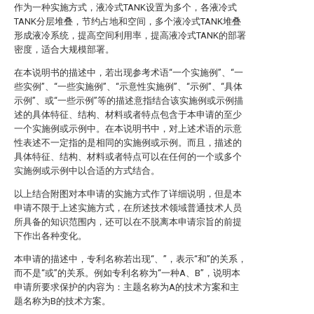
作为一种实施方式，液冷式TANK设置为多个，各液冷式
TANK分层堆叠，节约占地和空间，多个液冷式TANK堆叠
形成液冷系统，提高空间利用率，提高液冷式TANK的部署
密度，适合大规模部署。
在本说明书的描述中，若出现参考术语“一个实施例”、“一
些实例”、“一些实施例”、“示意性实施例”、“示例”、“具体
示例”、或“一些示例”等的描述意指结合该实施例或示例描
述的具体特征、结构、材料或者特点包含于本申请的至少
一个实施例或示例中。在本说明书中，对上述术语的示意
性表述不一定指的是相同的实施例或示例。而且，描述的
具体特征、结构、材料或者特点可以在任何的一个或多个
实施例或示例中以合适的方式结合。
以上结合附图对本申请的实施方式作了详细说明，但是本
申请不限于上述实施方式，在所述技术领域普通技术人员
所具备的知识范围内，还可以在不脱离本申请宗旨的前提
下作出各种变化。
本申请的描述中，专利名称若出现“、”，表示“和”的关系，
而不是“或”的关系。例如专利名称为“一种A、B”，说明本
申请所要求保护的内容为：主题名称为A的技术方案和主
题名称为B的技术方案。