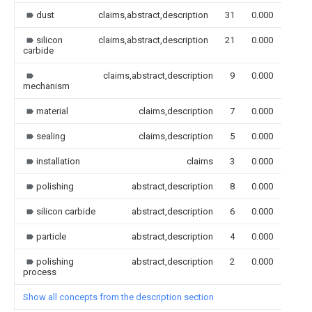
dust
claims,abstract,description
31
0.000
silicon
claims,abstract,description
21
0.000
carbide
claims,abstract,description
9
0.000
mechanism
material
claims,description
7
0.000
sealing
claims,description
5
0.000
installation
claims
3
0.000
polishing
abstract,description
8
0.000
silicon carbide
abstract,description
6
0.000
particle
abstract,description
4
0.000
polishing
abstract,description
2
0.000
process
Show all concepts from the description section