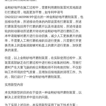
金刚砂地坪在施工过程中，需要利用磨削装置对其地面进
行打磨处理，地面更加平整，如专利申请号
CN202221465998.9中提出的一种金刚砂地坪磨削装置，包
括移动壳体，所述移动壳体的内部设置有打磨装置，所述
打磨装置包括用于打磨的磨片以及传递齿轮，所述传递齿
轮的转动驱动所述磨片转动对金刚砂地坪进行磨削工作。
本申请能够对磨片进行自动切换，减少人工更换磨片的频
率，不需要人工将打磨机倾斜后进行更换，只需要打开更
换壳体上的盖板就能够对粘盘上的磨片进行更换，加快更
换的速度。
但是，以上金刚砂地坪磨削装置，在实际使用过程中，其
装置底部缺乏在打磨过程中进行粉尘收集的结构，导致打
磨时产生大量飞扬的粉尘和颗粒得不到有效控制，不仅影
响工作环境的空气质量，且增加后续地面的清理工作。为
此，我们设计了一种金刚砂地坪磨削装置。
实用新型内容
本实用新型的目的在于提供一种金刚砂地坪磨削装置，以
解决上述背景技术中提出的问题。
为了实现上述目的，本实用新型采用了如下技术方案：