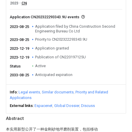
2023
CN
Application CN202322293343.9U events
Application filed by China Construction Second
2023-08-25
Engineering Bureau Co Ltd
Priority to CN202322293343.9U
2023-08-25
Application granted
2023-12-19
Publication of CN220197125U
2023-12-19
Active
Status
Anticipated expiration
2033-08-25
Info
Legal events
Similar documents
Priority and Related
Applications
External links
Espacenet
Global Dossier
Discuss
Abstract
本实用新型公开了一种金刚砂地坪磨削装置，包括移动