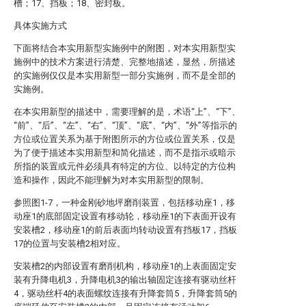
槽；17、挡板；18、密封板。
具体实施方式
下面将结合本实用新型实施例中的附图，对本实用新型实
施例中的技术方案进行清楚、完整地描述，显然，所描述
的实施例仅仅是本实用新型一部分实施例，而不是全部的
实施例。
在本实用新型的描述中，需要理解的是，术语“上”、“下”、
“前”、“后”、“左”、“右”、“顶”、“底”、“内”、“外”等指示的
方位或位置关系为基于附图所示的方位或位置关系，仅是
为了便于描述本实用新型和简化描述，而不是指示或暗示
所指的装置或元件必须具有特定的方位、以特定的方位构
造和操作，因此不能理解为对本实用新型的限制。
参照图1-7，一种金刚砂地坪磨削装置，包括移动座1，移
动座1的底部固定设置有移动轮，移动座1的下表面开设有
安装槽2，移动座1的前后表面均转动设置有挡板17，挡板
17的位置与安装槽2相对应。
安装槽2的内部设置有磨削机构，移动座1的上表面固定安
装有升降电机3，升降电机3的输出轴固定连接有驱动丝杆
4，驱动丝杆4的表面螺纹连接有升降套筒5，升降套筒5的