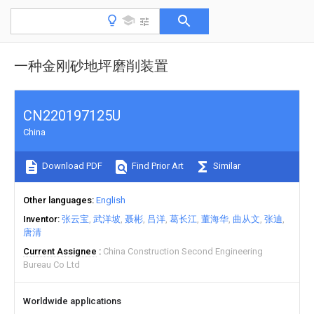
一种金刚砂地坪磨削装置
CN220197125U
China
Download PDF
Find Prior Art
Similar
Other languages
English
Inventor
张云宝
武洋坡
聂彬
吕洋
葛长江
董海华
曲从文
张迪
唐清
Current Assignee
China Construction Second Engineering
Bureau Co Ltd
Worldwide applications