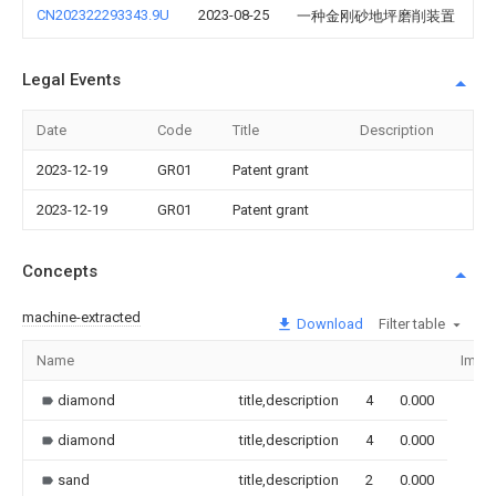
CN202322293343.9U
2023-08-25
一种金刚砂地坪磨削装置
Legal Events
Date
Code
Title
Description
2023-12-19
GR01
Patent grant
2023-12-19
GR01
Patent grant
Concepts
machine-extracted
Download
Filter table
Name
Imag
diamond
title,description
4
0.000
diamond
title,description
4
0.000
sand
title,description
2
0.000