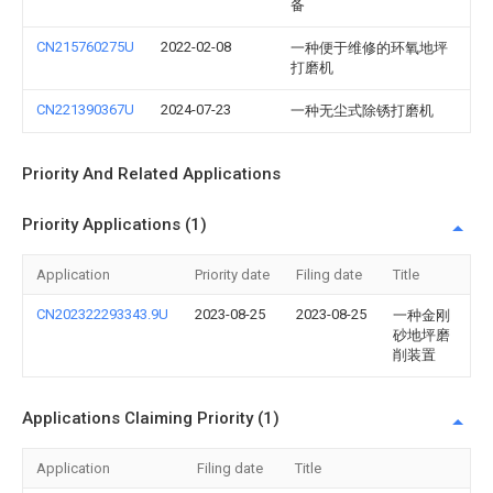
备
CN215760275U
2022-02-08
一种便于维修的环氧地坪
打磨机
CN221390367U
2024-07-23
一种无尘式除锈打磨机
Priority And Related Applications
Priority Applications (1)
Application
Priority date
Filing date
Title
CN202322293343.9U
2023-08-25
2023-08-25
一种金刚
砂地坪磨
削装置
Applications Claiming Priority (1)
Application
Filing date
Title