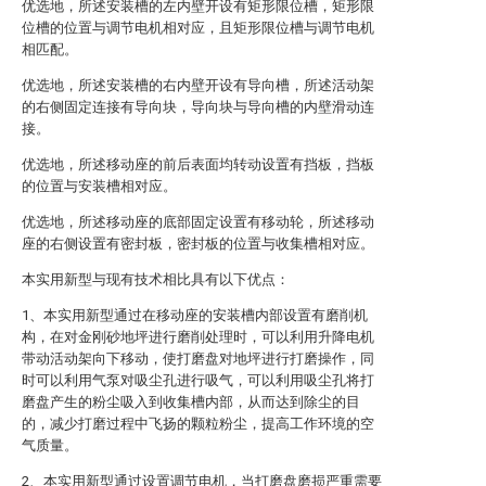
优选地，所述安装槽的左内壁开设有矩形限位槽，矩形限
位槽的位置与调节电机相对应，且矩形限位槽与调节电机
相匹配。
优选地，所述安装槽的右内壁开设有导向槽，所述活动架
的右侧固定连接有导向块，导向块与导向槽的内壁滑动连
接。
优选地，所述移动座的前后表面均转动设置有挡板，挡板
的位置与安装槽相对应。
优选地，所述移动座的底部固定设置有移动轮，所述移动
座的右侧设置有密封板，密封板的位置与收集槽相对应。
本实用新型与现有技术相比具有以下优点：
1、本实用新型通过在移动座的安装槽内部设置有磨削机
构，在对金刚砂地坪进行磨削处理时，可以利用升降电机
带动活动架向下移动，使打磨盘对地坪进行打磨操作，同
时可以利用气泵对吸尘孔进行吸气，可以利用吸尘孔将打
磨盘产生的粉尘吸入到收集槽内部，从而达到除尘的目
的，减少打磨过程中飞扬的颗粒粉尘，提高工作环境的空
气质量。
2、本实用新型通过设置调节电机，当打磨盘磨损严重需要