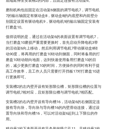
底端延伸至安装槽2的内部，且固定连接有活动架6。
磨削机构包括固定在活动架6侧面的调节电机7，调节电机
7的输出轴固定有驱动盒8，驱动盒8的内底壁和内前壁分
别固定设置有驱动电机9，驱动电机9的输出轴固定安装有
打磨盘10。
值得说明的是，通过在活动架6的表面设置有调节电机7，
当打磨盘10磨损严重需要更换时，首先启动升降电机3带
的活动架6向上移动，然后利用调节电机7带动驱动盒8转
动90度，将再用的打磨盘10转动到侧面，同时将备用的打
磨盘10转动朝向地面，达到快速使用备用打磨盘10的目
的，减少更换打磨盘10的时间，方便操作的同时有利于提
高工作效率，且工作人员只需要打开挡板17对打磨盘10进
行更换即可。
安装槽2的左内壁开设有矩形限位槽，矩形限位槽的位置与
调节电机7相对应，且矩形限位槽与调节电机7相匹配。
安装槽2的右内壁开设有导向槽16，活动架6的右侧固定连
接有导向块，导向块与导向槽16的内壁滑动连接，通过设
置导向块和导向槽16，可以对活动架6起到上下限位的作
用。
移动座1的下表面开设有呈条形的吸尘孔11，且移动座1的