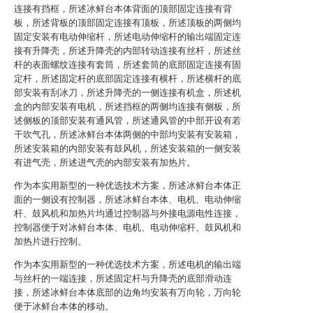
连接有挡框，所述冰鲜台本体背面的顶部固定连接有背
板，所述背板的顶部固定连接有顶板，所述顶板的两侧均
固定安装有电动伸缩杆，所述电动伸缩杆的输出端固定连
接有升降壳，所述升降壳的内部转动连接有丝杆，所述丝
杆的表面螺纹连接有套筒，所述套筒的底部固定连接有固
定杆，所述固定杆的底部固定连接有横杆，所述横杆的底
部安装有刮冰刀，所述升降壳的一侧连接有机盒，所述机
盒的内部安装有电机，所述挡框的两侧均连接有侧板，所
述侧板的顶部安装有通风管，所述通风管的中部开设有若
干吹气孔，所述冰鲜台本体两侧的中部均安装有安装箱，
所述安装箱的内部安装有鼓风机，所述安装箱的一侧安装
有进气壳，所述进气壳的内部安装有加热片。
作为本实用新型的一种优选技术方案，所述冰鲜台本体正
面的一侧设有控制器，所述冰鲜台本体、电机、电动伸缩
杆、鼓风机和加热片均通过控制器与外接电源电性连接，
控制器便于对冰鲜台本体、电机、电动伸缩杆、鼓风机和
加热片进行控制。
作为本实用新型的一种优选技术方案，所述电机的输出端
与丝杆的一端连接，所述固定杆与升降壳的底部滑动连
接，所述冰鲜台本体底部的边角均安装有万向轮，万向轮
便于冰鲜台本体的移动。