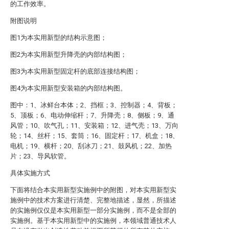
的工作效率。
附图说明
图1为本实用新型的结构示意图；
图2为本实用新型升降壳的内部结构图；
图3为本实用新型固定杆的底部连接结构图；
图4为本实用新型安装箱的内部结构图。
图中：1、冰鲜台本体；2、挡框；3、控制器；4、背板；
5、顶板；6、电动伸缩杆；7、升降壳；8、侧板；9、通
风管；10、吹气孔；11、安装箱；12、进气壳；13、万向
轮；14、丝杆；15、套筒；16、固定杆；17、机盒；18、
电机；19、横杆；20、刮冰刀；21、鼓风机；22、加热
片；23、导风软管。
具体实施方式
下面将结合本实用新型实施例中的附图，对本实用新型实
施例中的技术方案进行清楚、完整地描述，显然，所描述
的实施例仅仅是本实用新型一部分实施例，而不是全部的
实施例。基于本实用新型中的实施例，本领域普通技术人