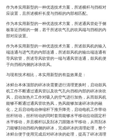
作为本实用新型的一种优选技术方案，所述横杆与挡框对
应设置，且所述横杆长度与挡框的内部相匹配。
作为本实用新型的一种优选技术方案，所述通风管处于侧
板靠近挡框的一侧，若干所述吹气孔的吹风端与挡框的内
部对应设置。
作为本实用新型的一种优选技术方案，所述鼓风机的输入
端连通与进气壳的内部连通，所述鼓风机的输出端连通有
导风软管，所述导风软管的一端与通风管连通，鼓风机便
于向挡框内侧的冰块吹风。
与现有技术相比，本实用新型的有益效果是：
冰鲜台本体顶部的碎冰块需要进行清理更换时，启动鼓风
机工作不断通过通风管以及吹气孔向挡框内部的碎冰块吹
风，启动加热片工作对吸入的空气进行加热，从而鼓风机
能够不断通过通风管吹热风，热风能够加速碎冰块的融
化，之后启动电动伸缩杆下推升降壳，启动电机工作带动
丝杆转动，丝杆转动的同时套筒能够水平移动拉动固定杆
水平移动，并且横杆以及刮冰刀跟随水平移动，从而刮冰
刀能够刮动挡框内侧的碎冰，完成碎冰的清理处理，整个
冰鲜台便于使用完成后对碎冰块的处理，提高了碎冰清理