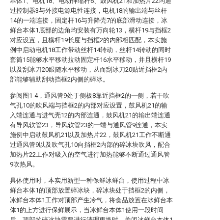
本体1、电机18、电动伸缩杆6、鼓风机21和加热片22均通
过控制器3与外接电源电性连接，电机18的输出端与丝杆
14的一端连接，固定杆16与升降壳7的底部滑动连接，冰
鲜台本体1底部的边角均安装有万向轮13，横杆19与挡框2
对应设置，且横杆19长度与挡框2的内部相匹配，本实施
例中启动电机18工作带动丝杆14转动，丝杆14转动的同时
套筒15能够水平移动拉动固定杆16水平移动，并且横杆19
以及刮冰刀20跟随水平移动，从而刮冰刀20贴近挡框2内
部能够辅助刮动挡框2内侧的碎冰。
参阅图1-4，通风管9处于侧板8靠近挡框2的一侧，若干吹
气孔10的吹风端与挡框2的内部对应设置，鼓风机21的输
入端连通与进气壳12的内部连通，鼓风机21的输出端连通
有导风软管23，导风软管23的一端与通风管9连通，本实
施例中启动鼓风机21以及加热片22，鼓风机21工作不断通
过通风管9以及吹气孔10向挡框2内部的碎冰块吹风，配合
加热片22工作对吸入的空气进行加热能够不断通过通风管
9吹热风。
具体使用时，本实用新型一种保鲜冰鲜台，使用过程中冰
鲜台本体1的顶部放置碎冰块，碎冰块处于挡框2的内侧，
冰鲜台本体1工作对顶部产生冷气，将食品放置在冰鲜台本
体1的上方进行保鲜展示，当冰鲜台本体1使用一段时间
后，顶部的碎冰块需要进行清理更换时，关闭冰鲜台本体1