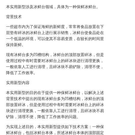
本实用新型涉及冰鲜台领域，具体为一种保鲜冰鲜台。
背景技术
一些超市内为了保证海鲜的新鲜度，常常将食品放置在下
层垫有碎冰的冰鲜台上进行展示销售，冰鲜台使食品处在
一个低温的环境，可以使其不容易变质，在较长的时间里
保持新鲜。
现有冰鲜台多为凹槽结构，冰鲜台的顶部放置碎冰，但是
使用过程中有时需要对冰鲜台上的碎冰块进行清理更换，
一般依靠人工进行清理，且碎冰块不易铲除，清理不便，
降低了工作效率。
实用新型内容
本实用新型的目的在于提供一种保鲜冰鲜台，以解决上述
背景技术中提出的现有冰鲜台多为凹槽结构，冰鲜台的顶
部放置碎冰，但是使用过程中有时需要对冰鲜台上的碎冰
块进行清理更换，一般依靠人工进行清理，且碎冰块不易
铲除，清理不便，降低了工作效率的问题。
为实现上述目的，本实用新型提供如下技术方案：一种保
鲜冰鲜台，包括冰鲜台本体，所述冰鲜台本体的顶部固定