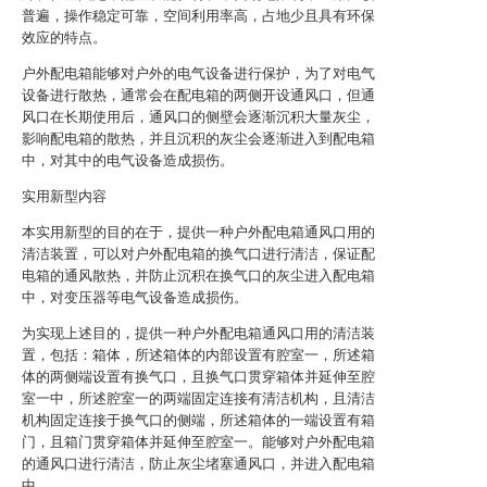
普遍，操作稳定可靠，空间利用率高，占地少且具有环保
效应的特点。
户外配电箱能够对户外的电气设备进行保护，为了对电气
设备进行散热，通常会在配电箱的两侧开设通风口，但通
风口在长期使用后，通风口的侧壁会逐渐沉积大量灰尘，
影响配电箱的散热，并且沉积的灰尘会逐渐进入到配电箱
中，对其中的电气设备造成损伤。
实用新型内容
本实用新型的目的在于，提供一种户外配电箱通风口用的
清洁装置，可以对户外配电箱的换气口进行清洁，保证配
电箱的通风散热，并防止沉积在换气口的灰尘进入配电箱
中，对变压器等电气设备造成损伤。
为实现上述目的，提供一种户外配电箱通风口用的清洁装
置，包括：箱体，所述箱体的内部设置有腔室一，所述箱
体的两侧端设置有换气口，且换气口贯穿箱体并延伸至腔
室一中，所述腔室一的两端固定连接有清洁机构，且清洁
机构固定连接于换气口的侧端，所述箱体的一端设置有箱
门，且箱门贯穿箱体并延伸至腔室一。能够对户外配电箱
的通风口进行清洁，防止灰尘堵塞通风口，并进入配电箱
中。