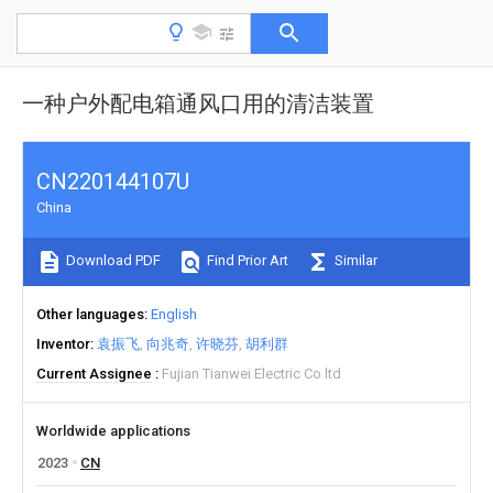
一种户外配电箱通风口用的清洁装置
CN220144107U
China
Download PDF
Find Prior Art
Similar
Other languages
English
Inventor
袁振飞
向兆奇
许晓芬
胡利群
Current Assignee
Fujian Tianwei Electric Co ltd
Worldwide applications
2023
CN