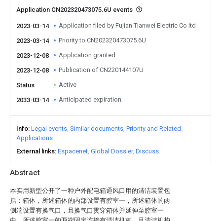
Application CN202320473075.6U events
Application filed by Fujian Tianwei Electric Co ltd
2023-03-14
Priority to CN202320473075.6U
2023-03-14
Application granted
2023-12-08
Publication of CN220144107U
2023-12-08
Active
Status
Anticipated expiration
2033-03-14
Info
Legal events
Similar documents
Priority and Related
Applications
External links
Espacenet
Global Dossier
Discuss
Abstract
本实用新型公开了一种户外配电箱通风口用的清洁装置包
括：箱体，所述箱体的内部设置有腔室一，所述箱体的两
侧端设置有换气口，且换气口贯穿箱体并延伸至腔室一
中，所述腔室一的两端固定连接有清洁机构，且清洁机构