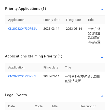
Priority Applications (1)
Application
Priority date
Filing date
Title
CN202320473075.6U
2023-03-14
2023-03-14
一种户外
配电箱通
风口用的
清洁装置
Applications Claiming Priority (1)
Application
Filing date
Title
CN202320473075.6U
2023-03-14
一种户外配电箱通风口用
的清洁装置
Legal Events
Date
Code
Title
Description