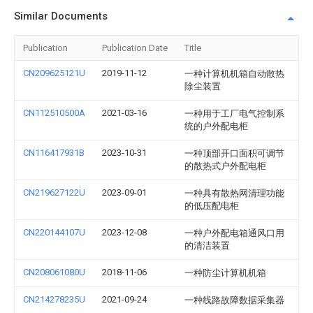
Similar Documents
Publication
Publication Date
Title
CN209625121U
2019-11-12
一种计算机机箱自动散热
除尘装置
CN112510500A
2021-03-16
一种用于工厂电气控制系
统的户外配电柜
CN116417931B
2023-10-31
一种顶部开口面积可调节
的散热式户外配电柜
CN219627122U
2023-09-01
一种具有散热网清理功能
的低压配电柜
CN220144107U
2023-12-08
一种户外配电箱通风口用
的清洁装置
CN208061080U
2018-11-06
一种防尘计算机机箱
CN214278235U
2021-09-24
一种线路故障数据采集器