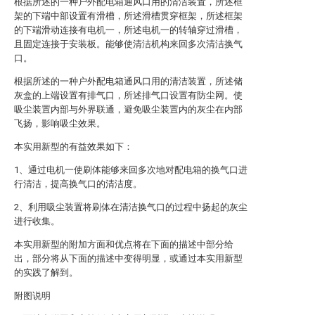
根据所述的一种户外配电箱通风口用的清洁装置，所述框
架的下端中部设置有滑槽，所述滑槽贯穿框架，所述框架
的下端滑动连接有电机一，所述电机一的转轴穿过滑槽，
且固定连接于安装板。能够使清洁机构来回多次清洁换气
口。
根据所述的一种户外配电箱通风口用的清洁装置，所述储
灰盒的上端设置有排气口，所述排气口设置有防尘网。使
吸尘装置内部与外界联通，避免吸尘装置内的灰尘在内部
飞扬，影响吸尘效果。
本实用新型的有益效果如下：
1、通过电机一使刷体能够来回多次地对配电箱的换气口进
行清洁，提高换气口的清洁度。
2、利用吸尘装置将刷体在清洁换气口的过程中扬起的灰尘
进行收集。
本实用新型的附加方面和优点将在下面的描述中部分给
出，部分将从下面的描述中变得明显，或通过本实用新型
的实践了解到。
附图说明