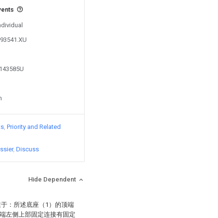
vents
ndividual
393541.XU
0143585U
n
ts
Priority and Related
ssier
Discuss
Hide Dependent
在于：所述底座（1）的顶端
前端左侧上部固定连接有固定