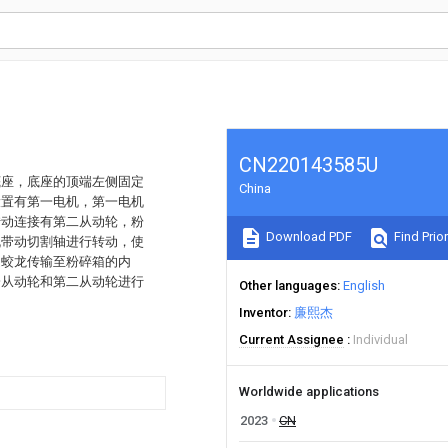
CN220143585U
底座，底座的顶端左侧固定
China
设置有第一电机，第一电机
转动连接有第二从动轮，粉
Download PDF
Find Prior
机带动切割轴进行转动，使
送蛟龙传输至粉碎箱的内
一从动轮和第二从动轮进行
Other languages
English
Inventor
廉熙杰
Current Assignee
Individual
Worldwide applications
2023
CN