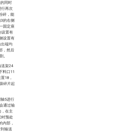
动的同时
进行再次
粉碎，能
箱3的右侧
第一固定座
均设置有
右侧设置有
输出端均
部，然后
切割。
送架24
下料口11
置18，
垃圾碎片起
轴5进行
会通过输
动，在主
0对预处
的内部，
转到输送