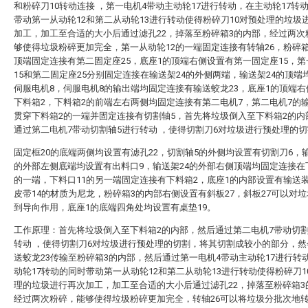
和粉碎刀10转动连接 ，第一电机4带动主动轮17进行转动，在主动轮17转
带动第一从动轮12和第二从动轮13进行转动使得粉碎刀10对预处理的垃圾
加工，加工至合适的大小后通过滤孔22，掉落至粉碎箱3的内部，经过两次
够使得垃圾粉碎更加完全，第一从动轮12的一端固定连接有转轴26，粉碎
顶端固定连接有第二固定座25，底座1的顶端右侧设置有第一固定座15，
15和第二固定座25分别固定连接在输送架24的外侧两端，输送架24的顶端
伺服电机8，伺服电机8的输出端均固定连接有输送蛟龙23，底座1的顶端
下料箱2，下料箱2的前端左右两侧均固定连接有第二电机7，第二电机7的
贯穿下料箱2的一端并固定连接有切割轴5，首先将垃圾倒入至下料箱2的内
通过第二电机7带动切割轴5进行转动 ，使得切割刀6对垃圾进行预处理的
固定框20的底端两侧均设置有滤孔22，切割轴5的外侧均设置有切割刀6，输
的外部左侧底端均设置有出料口9，输送架24的外部右侧顶端均固定连接在
的一端，下料口11的另一端固定连接有下料箱2，底座1的内部设置有输送装
皮带14的材质为尼龙，粉碎箱3的内部右侧设置有斜板27，斜板27可以对
到导向作用，底座1的底端四角处均设置有桌垫19。
工作原理：首先将垃圾倒入至下料箱2的内部，然后通过第二电机7带动切割
转动 ，使得切割刀6对垃圾进行预处理的切割，将其切割成较小的部分，然
送蛟龙23传输至粉碎箱3的内部，然后通过第一电机4带动主动轮17进行转
动轮17转动的同时带动第一从动轮12和第二从动轮13进行转动使得粉碎刀1
理的垃圾进行再次加工，加工至合适的大小后通过滤孔22，掉落至粉碎箱3
经过两次粉碎，能够使得垃圾粉碎更加完全，转轴26可以将垃圾分批次地