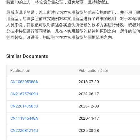
装置18的上方，将垃圾分量处理，避免堵塞，且持续输送。
最后应说明的是：以上所述仅为本实用新型的优选实施例而已，并不用于
用新型，尽管参照前述实施例对本实用新型进行了详细的说明，对于本领
人员来说，其依然可以对前述各实施例所记载的技术方案进行修改，或者
分技术特征进行等同替换，凡在本实用新型的精神和原则之内，所作的任
等同替换、改进等，均应包含在本实用新型的保护范围之内。
Similar Documents
Publication
Publication Date
CN108295988A
2018-07-20
CN216757609U
2022-06-17
CN220143585U
2023-12-08
CN111945448A
2020-11-17
CN222681214U
2025-03-28