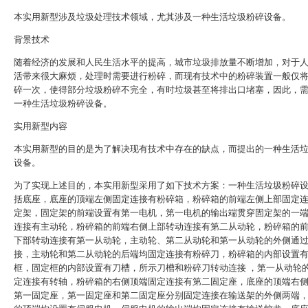
本实用新型涉及垃圾处理技术领域，尤其涉及一种生活垃圾粉碎设备。
背景技术
随着经济的发展和人民生活水平的提高，城市垃圾排放量不断增加，对于
活带来很大麻烦，处理时需要进行粉碎，而现有技术中的粉碎装置一般仅
碎一次，使得部分垃圾粉碎不完全，有时垃圾甚至将排出口堵塞，因此，
一种生活垃圾粉碎设备。
实用新型内容
本实用新型的目的是为了解决现有技术中存在的缺点，而提出的一种生活
设备。
为了实现上述目的，本实用新型采用了如下技术方案：一种生活垃圾粉碎
括底座，底座的顶端左侧固定连接有粉碎箱，粉碎箱的前端左侧上部固定
定架，固定架的前端设置有第一电机，第一电机的输出端贯穿固定架的一
连接有主动轮，粉碎箱的前端右侧上部转动连接有第二从动轮，粉碎箱的
下部转动连接有第一从动轮，主动轮、第二从动轮和第一从动轮的外侧通
接，主动轮和第二从动轮的后端均固定连接有粉碎刀，粉碎箱的内部设置
框，固定框的内部设置有刀槽，所示刀槽和粉碎刀转动连接 ，第一从动轮
定连接有转轴，粉碎箱的右侧顶端固定连接有第二固定座，底座的顶端右
第一固定座，第一固定座和第二固定座分别固定连接在输送架的外侧两端