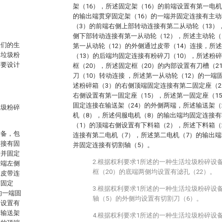
架（16），所述固定架（16）的前端设置有第一电
的输出端贯穿固定架（16）的一端并固定连接有主动
（3）的前端右侧上部转动连接有第二从动轮（13）
侧下部转动连接有第一从动轮（12），所述主动轮（
人们的生
第一从动轮（12）的外侧通过皮带（14）连接，所
将垃圾粉
（13）的后端均固定连接有粉碎刀（10），所述粉
需要设计
框（20），所述固定框（20）的内部设置有刀槽（2
刀（10）转动连接 ，所述第一从动轮（12）的一端
述粉碎箱（3）的右侧顶端固定连接有第二固定座（2
右侧设置有第一固定座（15），所述第一固定座（1
固定连接在输送架（24）的外侧两端，所述输送架（
垃圾粉碎
机（8），所述伺服电机（8）的输出端均固定连接有
（1）的顶端右侧设置有下料箱（2），所述下料箱（
设备，包
连接有第二电机（7），所述第二电机（7）的输出端
连接有固
并固定连接有切割轴（5）。
端并固定
2.根据权利要求1所述的一种生活垃圾粉碎设
前端左侧
框（20）的底端两侧均设置有滤孔（22）。
过皮带连
有固定
3.根据权利要求1所述的一种生活垃圾粉碎设
的一端固
轴（5）的外侧均设置有切割刀（6）。
侧设置有
，输送架
4.根据权利要求1所述的一种生活垃圾粉碎设