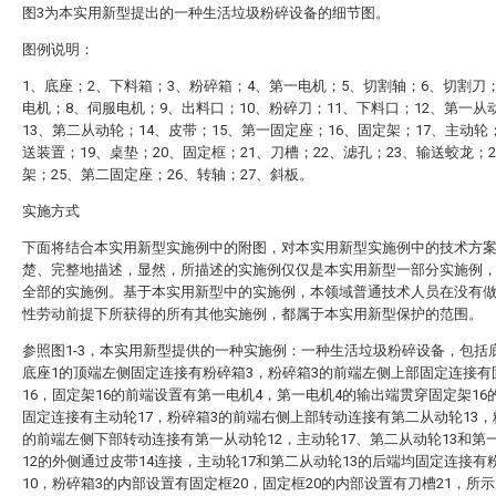
图3为本实用新型提出的一种生活垃圾粉碎设备的细节图。
图例说明：
1、底座；2、下料箱；3、粉碎箱；4、第一电机；5、切割轴；6、切割刀
电机；8、伺服电机；9、出料口；10、粉碎刀；11、下料口；12、第一从
13、第二从动轮；14、皮带；15、第一固定座；16、固定架；17、主动轮
送装置；19、桌垫；20、固定框；21、刀槽；22、滤孔；23、输送蛟龙；
架；25、第二固定座；26、转轴；27、斜板。
实施方式
下面将结合本实用新型实施例中的附图，对本实用新型实施例中的技术方
楚、完整地描述，显然，所描述的实施例仅仅是本实用新型一部分实施例
全部的实施例。基于本实用新型中的实施例，本领域普通技术人员在没有
性劳动前提下所获得的所有其他实施例，都属于本实用新型保护的范围。
参照图1-3，本实用新型提供的一种实施例：一种生活垃圾粉碎设备，包括
底座1的顶端左侧固定连接有粉碎箱3，粉碎箱3的前端左侧上部固定连接有
16，固定架16的前端设置有第一电机4，第一电机4的输出端贯穿固定架16
固定连接有主动轮17，粉碎箱3的前端右侧上部转动连接有第二从动轮13，
的前端左侧下部转动连接有第一从动轮12，主动轮17、第二从动轮13和第
12的外侧通过皮带14连接，主动轮17和第二从动轮13的后端均固定连接有
10，粉碎箱3的内部设置有固定框20，固定框20的内部设置有刀槽21，所示