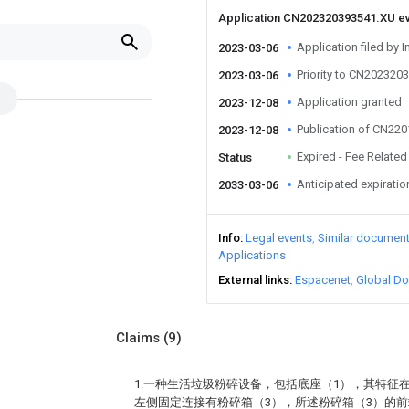
Application CN202320393541.XU e
Application filed by I
2023-03-06
Priority to CN202320
2023-03-06
Application granted
2023-12-08
Publication of CN22
2023-12-08
Expired - Fee Related
Status
Anticipated expiratio
2033-03-06
Info
Legal events
Similar documen
Applications
External links
Espacenet
Global Do
Claims
(9)
1.一种生活垃圾粉碎设备，包括底座（1），其特征
左侧固定连接有粉碎箱（3），所述粉碎箱（3）的