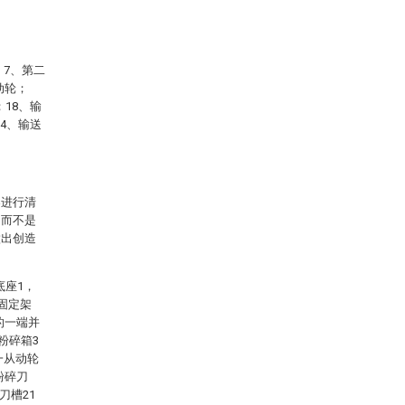
；7、第二
动轮；
；18、输
24、输送
案进行清
，而不是
做出创造
底座1，
固定架
的一端并
粉碎箱3
一从动轮
粉碎刀
刀槽21