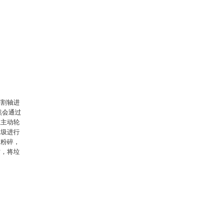
切割轴进
然会通过
在主动轮
垃圾进行
次粉碎，
方，将垃