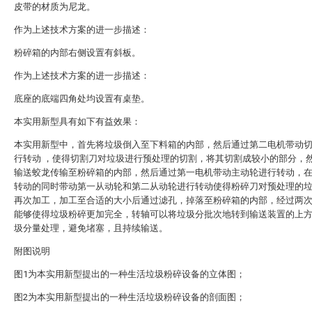
皮带的材质为尼龙。
作为上述技术方案的进一步描述：
粉碎箱的内部右侧设置有斜板。
作为上述技术方案的进一步描述：
底座的底端四角处均设置有桌垫。
本实用新型具有如下有益效果：
本实用新型中，首先将垃圾倒入至下料箱的内部，然后通过第二电机带动
行转动 ，使得切割刀对垃圾进行预处理的切割，将其切割成较小的部分，
输送蛟龙传输至粉碎箱的内部，然后通过第一电机带动主动轮进行转动，
转动的同时带动第一从动轮和第二从动轮进行转动使得粉碎刀对预处理的
再次加工，加工至合适的大小后通过滤孔，掉落至粉碎箱的内部，经过两
能够使得垃圾粉碎更加完全，转轴可以将垃圾分批次地转到输送装置的上
圾分量处理，避免堵塞，且持续输送。
附图说明
图1为本实用新型提出的一种生活垃圾粉碎设备的立体图；
图2为本实用新型提出的一种生活垃圾粉碎设备的剖面图；