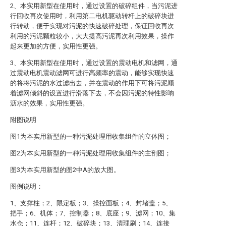
2、本实用新型在使用时，通过设置的破碎组件，当污泥进
行回收再次使用时，利用第二电机驱动转杆上的破碎块进
行转动，便于实现对污泥的快速破碎处理，保证回收再次
利用的污泥颗粒较小，大大提高污泥再次利用效果，操作
起来更加的方便，实用性更强。
3、本实用新型在使用时，通过设置的震动电机和滤网，通
过震动电机震动滤网可进行高频率的震动，能够实现快速
的将将污泥的水过滤出去，并在震动的作用下可将污泥顺
着滤网倾斜的设置进行滑落下去，不会因污泥的特性影响
沥水的效果，实用性更强。
附图说明
图1为本实用新型的一种污泥处理用收集组件的立体图；
图2为本实用新型的一种污泥处理用收集组件的主剖图；
图3为本实用新型的图2中A的放大图。
图例说明：
1、支撑柱；2、限定板；3、操控面板；4、封堵盖；5、
把手；6、机体；7、控制器；8、底座；9、滤网；10、集
水仓；11、连杆；12、破碎块；13、清理刷；14、连接