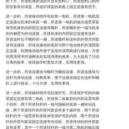
的下方，所述机体的顶部开设有投料口，所述投料口的内
部安装有封堵盖，所述封堵盖的表面上固定连接有把手。
进一步的，所述移动组件包括第一电机，所述第一电机固
定连接在机体的表面一侧，所述第一电机的输出端贯穿延
伸至机体的内部固定连接有螺杆，所述螺杆的一端与机体
的内侧壁为转动连接，所述机体的内部固定连接有连杆，
所述连杆位于螺杆的一侧，所述螺杆和连杆的外部共同套
设有连接块，所述连接块的底部与两个电动推杆的顶部固
定连接，利用移动组件便于实现对清理刷进行移动，方便
利用清理书对滤网各处实现清理的效果，大大提高了污泥
分离的效率，使得操作时更加方便，实用性更强。
进一步的，所述连接块与螺杆为螺纹连接，所述连接块与
连杆为滑动连接，结构简单，便于连接块稳定在连杆和螺
杆上进行移动，十分方便，实用性更强。
进一步的，所述破碎组件包括保护壳，所述保护壳的内侧
壁固定连接有第二电机，所述第二收集腔的内部设置有两
个转杆，两个所述转杆的一端与隔板的表面一侧转动连
接，两个所述转杆的外部均套设有多个破碎块，两个所述
转杆的另一端贯穿机体延伸至保护壳的内部，两个所述转
杆的外部均套设固定连接有传动轮，所述传动轮的外部套
设有皮带，其中一个所述转杆的一端与第二电机的输出端