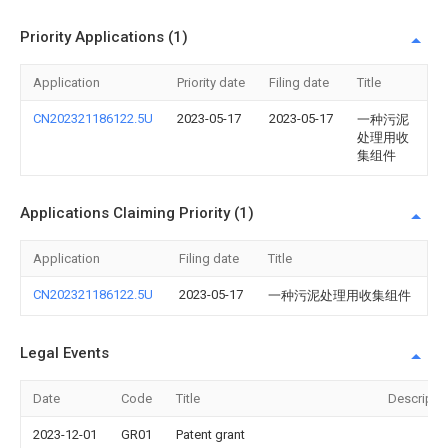
Priority Applications (1)
Application
Priority date
Filing date
Title
CN202321186122.5U
2023-05-17
2023-05-17
一种污泥
处理用收
集组件
Applications Claiming Priority (1)
Application
Filing date
Title
CN202321186122.5U
2023-05-17
一种污泥处理用收集组件
Legal Events
Date
Code
Title
Descripti
2023-12-01
GR01
Patent grant