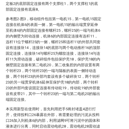
定板2的底部固定连接有两个支撑柱1，两个支撑柱1的底
部固定连接有底座8。
参考图2-图3，移动组件包括第一电机15，第一电机15固定
连接在机体6的表面一侧，第一电机15的输出端贯穿延伸
至机体6的内部固定连接有螺杆25，螺杆25的一端与机体6
的内侧壁为转动连接，机体6的内部固定连接有连杆11，
连杆11位于螺杆25的一侧，螺杆25和连杆11的外部共同套
设有连接块14，连接块14的底部与两个电动推杆16的顶部
固定连接，连接块14与螺杆25为螺纹连接，连接块14与连
杆11为滑动连接，破碎组件包括保护壳18，保护壳18的内
侧壁固定连接有第二电机20，第二收集腔的内部设置有两
个转杆23，两个转杆23的一端与隔板的表面一侧转动连
接，两个转杆23的外部均套设有多个破碎块12，两个转杆
23的另一端贯穿机体6延伸至保护壳18的内部，两个转杆
23的外部均套设固定连接有传动轮19，传动轮19的外部套
设有皮带21，其中一个转杆23的一端与第二电机20的输出
端固定连接。
本实用新型在使用时，首先利用把手5将封堵盖4进行打
开，使得投料口26暴露在外部，将需要处理的污泥从投料
口26加入到机体6的内部，利用滤网9可将污泥中的固体和
液体进行分离，同时启动震动电机28，震动电机28震动滤