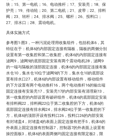
块；15、第一电机；16、电动推杆；17、安装壳；18、保
护壳；19、传动轮；20、第二电机；21、皮带；22、排料
阀；23、转杆；24、排水阀；25、螺杆；26、投料口；
27、排水口；28、震动电机。
具体实施方式
参考图1-图3，一种污泥处理用收集组件，包括机体6，其
特征在于：机体6的内部固定连接有隔板，隔板的两侧分别
设置有第一收集腔和第二收集腔，机体6的内部固定连接有
滤网9，滤网9的底部固定安装有两个震动电机28，滤网9
的一端与隔板的顶部固定连接，机体6的内部固定连接有集
水仓10，集水仓10位于滤网9的下方，集水仓10的底部设
置有排水口27，机体6的内部设置有移动组件，移动组件
的下方设置有两个电动推杆16，两个电动推杆16的输出端
固定连接有安装壳17，安装壳17的内部安装有清理刷13，
第一收集腔的内部设置有破碎组件，机体6的底部固定安装
有排料阀22，排料阀22位于第二收集腔的下方，机体6的
底部固定连接有排水阀24，排水阀24位于第一收集腔的下
方，机体6的顶部开设有投料口26，投料口26的内部安装
有封堵盖4，封堵盖4的表面上固定连接有把手5，机体6的
外表面上固定连接有控制器7，控制器7的外表面上设置有
操控面板3，机体6的表面两侧均固定连接有限定板2，限