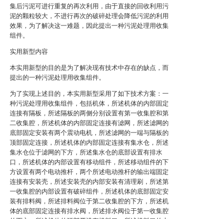
集后污泥可进行重复的再次利用，由于直接的回收利用污
泥的颗粒较大，不进行再次的破碎处理会降低污泥的利用
效果，为了解决这一难题，因此提出一种污泥处理用收集
组件。
实用新型内容
本实用新型的目的是为了解决现有技术中存在的缺点，而
提出的一种污泥处理用收集组件。
为了实现上述目的，本实用新型采用了如下技术方案：一
种污泥处理用收集组件，包括机体，所述机体的内部固定
连接有隔板，所述隔板的两侧分别设置有第一收集腔和第
二收集腔，所述机体的内部固定连接有滤网，所述滤网的
底部固定安装有两个震动电机，所述滤网的一端与隔板的
顶部固定连接，所述机体的内部固定连接有集水仓，所述
集水仓位于滤网的下方，所述集水仓的底部设置有排水
口，所述机体的内部设置有移动组件，所述移动组件的下
方设置有两个电动推杆，两个所述电动推杆的输出端固定
连接有安装壳，所述安装壳的内部安装有清理刷，所述第
一收集腔的内部设置有破碎组件，所述机体的底部固定安
装有排料阀，所述排料阀位于第二收集腔的下方，所述机
体的底部固定连接有排水阀，所述排水阀位于第一收集腔