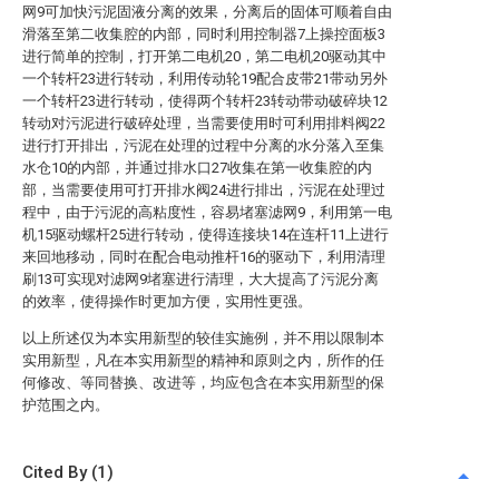
网9可加快污泥固液分离的效果，分离后的固体可顺着自由
滑落至第二收集腔的内部，同时利用控制器7上操控面板3
进行简单的控制，打开第二电机20，第二电机20驱动其中
一个转杆23进行转动，利用传动轮19配合皮带21带动另外
一个转杆23进行转动，使得两个转杆23转动带动破碎块12
转动对污泥进行破碎处理，当需要使用时可利用排料阀22
进行打开排出，污泥在处理的过程中分离的水分落入至集
水仓10的内部，并通过排水口27收集在第一收集腔的内
部，当需要使用可打开排水阀24进行排出，污泥在处理过
程中，由于污泥的高粘度性，容易堵塞滤网9，利用第一电
机15驱动螺杆25进行转动，使得连接块14在连杆11上进行
来回地移动，同时在配合电动推杆16的驱动下，利用清理
刷13可实现对滤网9堵塞进行清理，大大提高了污泥分离
的效率，使得操作时更加方便，实用性更强。
以上所述仅为本实用新型的较佳实施例，并不用以限制本
实用新型，凡在本实用新型的精神和原则之内，所作的任
何修改、等同替换、改进等，均应包含在本实用新型的保
护范围之内。
Cited By (1)