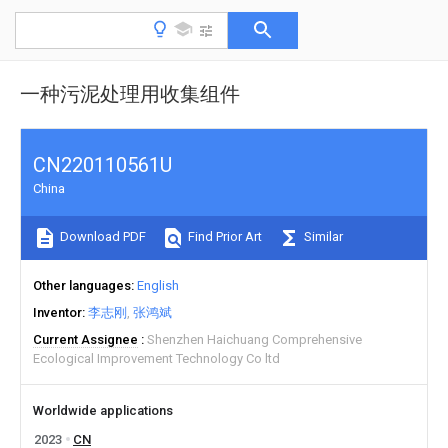
一种污泥处理用收集组件
CN220110561U
China
Download PDF
Find Prior Art
Similar
Other languages
English
Inventor
李志刚
张鸿斌
Current Assignee
Shenzhen Haichuang Comprehensive
Ecological Improvement Technology Co ltd
Worldwide applications
2023
CN