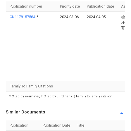
Publication number
Priority date
Publication date
Assi
CN117815758A
*
2024-03-06
2024-04-05
德州
环保
有限
Family To Family Citations
* Cited by examiner, † Cited by third party, ‡ Family to family citation
Similar Documents
Publication
Publication Date
Title