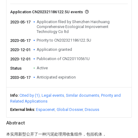
Application CN202321186122.5U events
Application filed by Shenzhen Haichuang
2023-05-17
Comprehensive Ecological Improvement
Technology Co ltd
Priority to CN202321186122.5U
2023-05-17
Application granted
2023-12-01
Publication of CN220110561U
2023-12-01
Active
Status
Anticipated expiration
2033-05-17
Info
Cited by (1)
Legal events
Similar documents
Priority and
Related Applications
External links
Espacenet
Global Dossier
Discuss
Abstract
本实用新型公开了一种污泥处理用收集组件，包括机体，