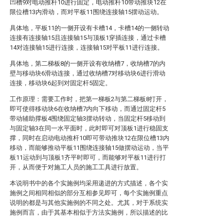
凹槽9对电动推杆10进行固定，电动推杆10带动推块12在
限位槽13内滑动，而对平板11围绕连接轴15摆动运动。
具体地，平板11的一侧开设有卡槽14，卡槽14的一侧转动
连接有连接轴15且连接轴15与顶板1穿插连接，通过卡槽
14对连接轴15进行连接，连接轴15对平板11进行连接。
具体地，第二梯板8的一侧开设有收纳槽7，收纳槽7的内
壁与移动块6滑动连接，通过收纳槽7对移动块6进行滑动
连接，移动块6起到对固定杆5固定。
工作原理：需要工作时，把第一梯板2与第二梯板8打开，
即可使得移动块6在收纳槽7内向下移动，而通过固定杆5
带动辅助撑板4围绕固定轴3摆动转动，当固定杆5移动到
与固定轴3在同一水平面时，此时即可对顶板1进行稳固支
撑，同时在启动电动推杆10即可带动推块12在限位槽13内
移动，而能够推动平板11围绕连接轴15做摆动运动，当平
板11运动到与顶板1齐平时即可，而能够对平板11进行打
开，从而便于对施工人员的施工工具进行放置。
本说明书中的各个实施例均采用递进的方式描述，各个实
施例之间相同相似的部分互相参见即可，每个实施例重点
说明的都是与其他实施例的不同之处。尤其，对于系统实
施例而言，由于其基本相似于方法实施例，所以描述的比