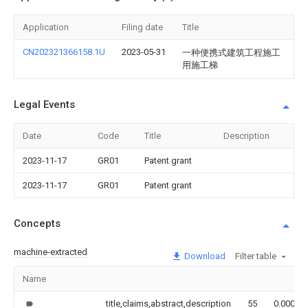
Application
Filing date
Title
CN202321366158.1U
2023-05-31
一种便携式建筑工程施工
用施工梯
Legal Events
Date
Code
Title
Description
2023-11-17
GR01
Patent grant
2023-11-17
GR01
Patent grant
Concepts
machine-extracted
Download
Filter table
Name
title,claims,abstract,description
55
0.000