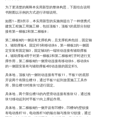
为了更清楚的阐释本实用新型的整体构思，下面结合说明
书附图以示例的方式进行详细说明。
如图1～图3所示，本实用新型的实施例提出了一种便携式
建筑工程施工用施工梯，包括顶板1，顶板1的底部分别铰
接有第一梯板2和第二梯板8；
第二梯板8的一侧设有支撑机构，且支撑机构包括，固定轴
3、辅助撑板4、固定杆5和移动块6，第一梯板2的一侧固
定安装有固定轴3，固定轴3的一端转动连接有辅助撑板
4，辅助撑板4用于对第一梯板2和第二梯板8打开时进行支
撑作用，第二梯板8的一侧滑动连接有移动块6，移动块6
的一侧固安装有与辅助撑板4转动连接的固定杆5。
具体地，顶板1的一侧转动连接有平板11，平板11的底部
开设两个有限位槽13，通过平板11起到放置施工工具作
用，限位槽13对推块12进行固定。
具体地，两个限位槽13的内壁滑动连接有推块12，通过推
块12移动起到对平板11向上撑起作用。
具体地，第二梯板8的一侧开设有凹槽9，凹槽9内壁铰接
有电动推杆10，电动推杆10的输出轴与推块12铰接，通过