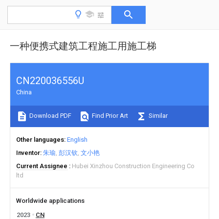
一种便携式建筑工程施工用施工梯
CN220036556U
China
Download PDF
Find Prior Art
Similar
Other languages
English
Inventor
朱瑜
彭汉钦
文小艳
Current Assignee
Hubei Xinzhou Construction Engineering Co
ltd
Worldwide applications
2023
CN