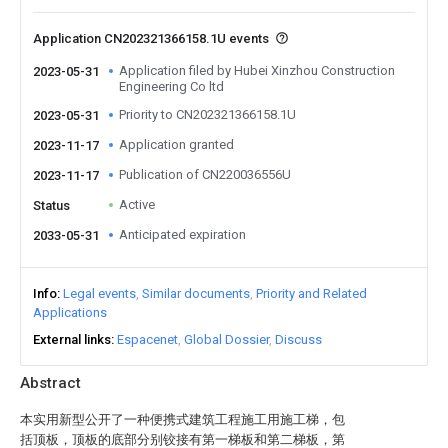
Application CN202321366158.1U events
Application filed by Hubei Xinzhou Construction
2023-05-31
Engineering Co ltd
Priority to CN202321366158.1U
2023-05-31
Application granted
2023-11-17
Publication of CN220036556U
2023-11-17
Active
Status
Anticipated expiration
2033-05-31
Info
Legal events
Similar documents
Priority and Related
Applications
External links
Espacenet
Global Dossier
Discuss
Abstract
本实用新型公开了一种便携式建筑工程施工用施工梯，包
括顶板，顶板的底部分别铰接有第一梯板和第二梯板，第