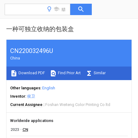
一种可独立收纳的包装盒
CN220032496U
China
Download PDF
Find Prior Art
Similar
Other languages
English
Inventor
侯卫
Current Assignee
Foshan Weiteng Color Printing Co ltd
Worldwide applications
2023
CN