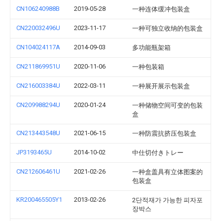
CN106240988B
2019-05-28
一种连体缓冲包装盒
CN220032496U
2023-11-17
一种可独立收纳的包装盒
CN104024117A
2014-09-03
多功能瓶架箱
CN211869951U
2020-11-06
一种包装箱
CN216003384U
2022-03-11
一种展开展示包装盒
CN209988294U
2020-01-24
一种储物空间可变的包装
盒
CN213443548U
2021-06-15
一种防震抗挤压包装盒
JP3193465U
2014-10-02
中仕切付きトレー
CN212606461U
2021-02-26
一种盒盖具有立体图案的
包装盒
KR200465505Y1
2013-02-26
2단적재가 가능한 피자포
장박스