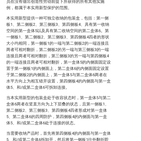
员在没有做出创造性劳动前提下所获得的所有其他实施
例，都属于本实用新型保护的范围。
本实用新型提供一种可独立收纳的包装盒，包括：第一侧
板1、第二侧板2、第三侧板3、第四侧板4、具有第一收纳
空间的第一盒体5以及具有第二收纳空间的第二盒体6。第
一侧板1、第二侧板2、第三侧板3、第四侧板4四者的形状
大小均相同，第一侧板1的一端与第二侧板2的一端连接且
两者可相对翻折，第二侧板2的另一端与第三侧板3的一端
连接且两者可相对翻折，第三侧板3的另一端与第四侧板4
的一端连接且两者可相对翻折，第一盒体5的内侧面固定设
置于第一侧板1的内侧面上，第二盒体6的内侧面固定设置
于第二侧板2的内侧面上，第一盒体5与第二盒体6两者在
水平方向上为相互错开设置，第四侧板4的内侧面与第一盒
体5、和/或第二盒体6可拆卸连接。
当本实用新型的包装盒处于收容状态时，第一盒体5与第二
盒体6两者在竖直方向为上下层叠的状态，且第一侧板1、
第二侧板2、第三侧板3、第四侧板4四者形成对第一盒体
5、第二盒体6的四周防护，第四侧板4的内侧面与第一盒
体5、和/或第二盒体6处于连接的状态。
当需要收纳产品时，首先将第四侧板4的内侧面与第一盒体
5、和/或第二盒体6拆卸开，然后将第一侧板1往外翻折即