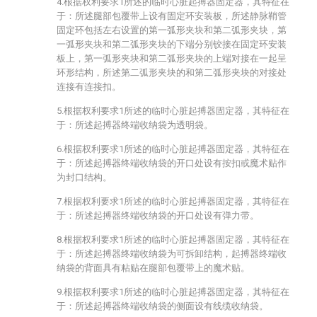
4.根据权利要求1所述的临时心脏起搏器固定器，其特征在
于：所述腿部包覆带上设有固定环安装板，所述静脉鞘管
固定环包括左右设置的第一弧形夹块和第二弧形夹块，第
一弧形夹块和第二弧形夹块的下端分别铰接在固定环安装
板上，第一弧形夹块和第二弧形夹块的上端对接在一起呈
环形结构，所述第二弧形夹块的和第二弧形夹块的对接处
连接有连接扣。
5.根据权利要求1所述的临时心脏起搏器固定器，其特征在
于：所述起搏器终端收纳袋为透明袋。
6.根据权利要求1所述的临时心脏起搏器固定器，其特征在
于：所述起搏器终端收纳袋的开口处设有按扣或魔术贴作
为封口结构。
7.根据权利要求1所述的临时心脏起搏器固定器，其特征在
于：所述起搏器终端收纳袋的开口处设有弹力带。
8.根据权利要求1所述的临时心脏起搏器固定器，其特征在
于：所述起搏器终端收纳袋为可拆卸结构，起搏器终端收
纳袋的背面具有粘贴在腿部包覆带上的魔术贴。
9.根据权利要求1所述的临时心脏起搏器固定器，其特征在
于：所述起搏器终端收纳袋的侧面设有线缆收纳袋。