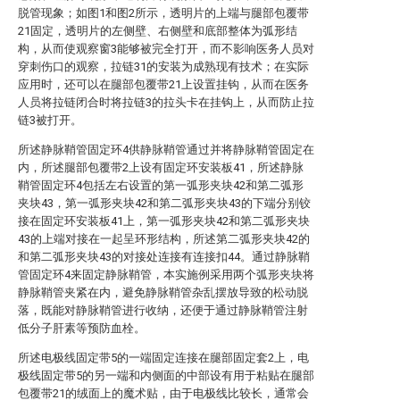
脱管现象；如图1和图2所示，透明片的上端与腿部包覆带
21固定，透明片的左侧壁、右侧壁和底部整体为弧形结
构，从而使观察窗3能够被完全打开，而不影响医务人员对
穿刺伤口的观察，拉链31的安装为成熟现有技术；在实际
应用时，还可以在腿部包覆带21上设置挂钩，从而在医务
人员将拉链闭合时将拉链3的拉头卡在挂钩上，从而防止拉
链3被打开。
所述静脉鞘管固定环4供静脉鞘管通过并将静脉鞘管固定在
内，所述腿部包覆带2上设有固定环安装板41，所述静脉
鞘管固定环4包括左右设置的第一弧形夹块42和第二弧形
夹块43，第一弧形夹块42和第二弧形夹块43的下端分别铰
接在固定环安装板41上，第一弧形夹块42和第二弧形夹块
43的上端对接在一起呈环形结构，所述第二弧形夹块42的
和第二弧形夹块43的对接处连接有连接扣44。通过静脉鞘
管固定环4来固定静脉鞘管，本实施例采用两个弧形夹块将
静脉鞘管夹紧在内，避免静脉鞘管杂乱摆放导致的松动脱
落，既能对静脉鞘管进行收纳，还便于通过静脉鞘管注射
低分子肝素等预防血栓。
所述电极线固定带5的一端固定连接在腿部固定套2上，电
极线固定带5的另一端和内侧面的中部设有用于粘贴在腿部
包覆带21的绒面上的魔术贴，由于电极线比较长，通常会