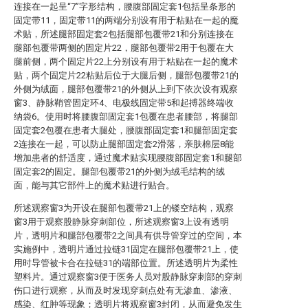
连接在一起呈“7”字形结构，腰腹部固定套1包括呈条形的
固定带11，固定带11的两端分别设有用于粘贴在一起的魔
术贴，所述腿部固定套2包括腿部包覆带21和分别连接在
腿部包覆带两侧的固定片22，腿部包覆带2用于包覆在大
腿前侧，两个固定片22上分别设有用于粘贴在一起的魔术
贴，两个固定片22粘贴后位于大腿后侧，腿部包覆带21的
外侧为绒面，腿部包覆带21的外侧从上到下依次设有观察
窗3、静脉鞘管固定环4、电极线固定带5和起搏器终端收
纳袋6。使用时将腰腹部固定套1包覆在患者腰部，将腿部
固定套2包覆在患者大腿处，腰腹部固定套1和腿部固定套
2连接在一起，可以防止腿部固定套2滑落，亲肤棉层8能
增加患者的舒适度，通过魔术贴实现腰腹部固定套1和腿部
固定套2的固定。腿部包覆带21的外侧为绒毛结构的绒
面，能与其它部件上的魔术贴进行贴合。
所述观察窗3为开设在腿部包覆带21上的镂空结构，观察
窗3用于观察股静脉穿刺部位，所述观察窗3上设有透明
片，透明片和腿部包覆带2之间具有供导管穿过的空间，本
实施例中，透明片通过拉链31固定在腿部包覆带21上，使
用时导管被卡合在拉链31的端部位置。所述透明片为柔性
塑料片。通过观察窗3便于医务人员对股静脉穿刺部的穿刺
伤口进行观察，从而及时发现穿刺点处有无渗血、渗液、
感染、红肿等现象；透明片将观察窗3封闭，从而避免发生