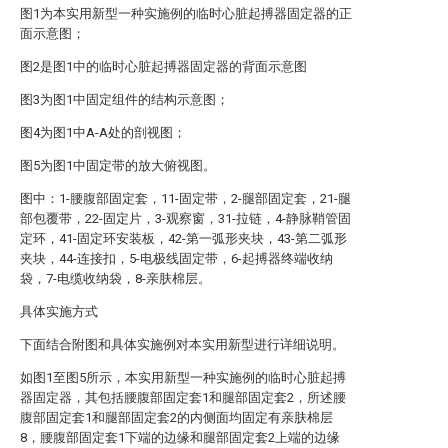
图1为本实用新型一种实施例的临时心脏起搏器固定器的正
面示意图；
图2是图1中的临时心脏起搏器固定器的背面示意图
图3为图1中固定组件的结构示意图；
图4为图1中A-A处的剖视图；
图5为图1中固定带的放大俯视图。
图中：1-腰腹部固定套，11-固定带，2-腿部固定套，21-腿
部包覆带，22-固定片，3-观察窗，31-拉链，4-静脉鞘管固
定环，41-固定环安装板，42-第一弧形夹块，43-第二弧形
夹块，44-连接扣，5-电极线固定带，6-起搏器终端收纳
袋，7-电缆收纳袋，8-亲肤棉层。
具体实施方式
下面结合附图和具体实施例对本实用新型进行详细说明。
如图1至图5所示，本实用新型一种实施例的临时心脏起搏
器固定器，其包括腰腹部固定套1和腿部固定套2，所述腰
腹部固定套1和腿部固定套2的内侧面均固定有亲肤棉层
8，腰腹部固定套1下端的边缘和腿部固定套2上端的边缘