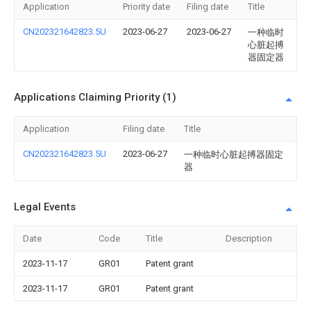
Application
Priority date
Filing date
Title
CN202321642823.5U
2023-06-27
2023-06-27
一种临时
心脏起搏
器固定器
Applications Claiming Priority (1)
Application
Filing date
Title
CN202321642823.5U
2023-06-27
一种临时心脏起搏器固定
器
Legal Events
Date
Code
Title
Description
2023-11-17
GR01
Patent grant
2023-11-17
GR01
Patent grant