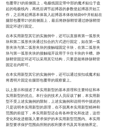
包覆带21的前侧面上，电极线固定带中部的魔术贴位于盘
起的电极线内，再然后调节起搏器的参数使起搏器开始工
作，之后将起搏器本体装入起搏器本体收纳袋6中并粘贴在
腿部包覆带21的前侧面上，最后将静脉鞘管通过静脉鞘管
固定环进行固定。
在本实用新型其它的实施例中，还可以直接将第一弧形夹
块和第二弧形夹块通过扣合的方式进行固定，如在第一弧
形夹块与第二弧形夹块的接触端固定卡块，在第二弧形夹
块与第一弧形夹块的接触端开设用于卡住卡块的卡槽。静
脉鞘管固定环还可以采用其它结构，只要是能将静脉鞘管
固定在内即可。
在本实用新型其它的实施例中，还可以通过按扣或魔术贴
将透明片固定在腿部包覆带的观察窗上。
以上显示和描述了本实用新型的基本原理和主要特征和本
实用新型的优点。本行业的技术人员应该了解，本实用新
型不受上述实施例的限制，上述实施例和说明书中描述的
只是说明本实用新型的原理，在不脱离本实用新型精神和
范围的前提下，本实用新型还会有各种变化和改进，这些
变化和改进都落入要求保护的本实用新型范围内。本实用
新型要求保护范围由所附的权利要求书及其等效物界定。