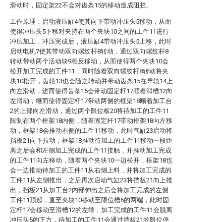
滑动时，固定架22不会对齿条15的移动造成阻拦。
工作原理：启动液压缸4使其向下带动冲压头5移动，从而
使得冲压头5下移对夹持在两个夹块10之间的工件11进行
冲压加工，冲压完成后，液压缸4带动冲压头5上移，此时
启动电机7使其带动双向螺纹杆8转动，通过双向螺纹杆8
转动带动两个活动块9相反移动，从而使得两个夹块10会
松开加工完成的工件11，同时随着双向螺纹杆8转动将夹
块10松开，齿轮13也会随之转动并带动齿条15在导轨14上
向左滑动，进而使得齿条15会带动固定杆17顺着滑槽12向
左滑动，继而使得固定杆17带动两侧的框架18顺着加工台
2的上部向左滑动，通过两个限位板20将待加工的工件11
限制在两个框架18内侧，随着固定杆17带动框架18向左移
动，框架18会推动右侧的工件11移动，此时气缸23启动将
挡板21向下拉动，框架18推动待加工的工件11移动一段距
离之后会和左侧加工完成的工件11接触，并推动加工完成
的工件11向左移动，随着两个夹块10一边松开，框架18也
会一边推动待加工的工件11从右侧上料，并将加工完成的
工件11从左侧推出，之后再次启动气缸23将挡板21向上推
出，挡板21从加工台2内部伸出之后会将加工完成的左侧
工件11顶起，直至夹块10移动至限位槽6的两端，此时固
定杆17会移动至滑槽12的左端，加工完成的工件11会脱离
冲压头5的下方，待加工的工件11会通过挡板21的限位停