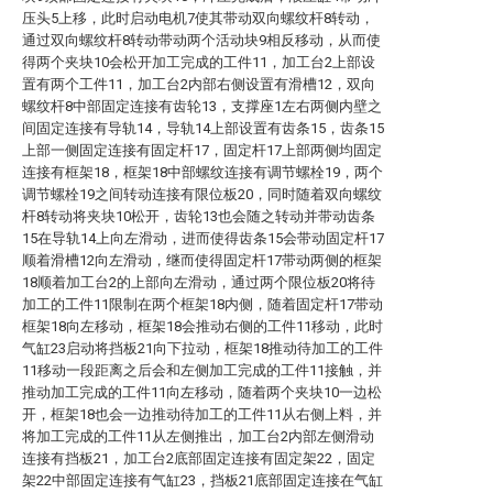
压头5上移，此时启动电机7使其带动双向螺纹杆8转动，
通过双向螺纹杆8转动带动两个活动块9相反移动，从而使
得两个夹块10会松开加工完成的工件11，加工台2上部设
置有两个工件11，加工台2内部右侧设置有滑槽12，双向
螺纹杆8中部固定连接有齿轮13，支撑座1左右两侧内壁之
间固定连接有导轨14，导轨14上部设置有齿条15，齿条15
上部一侧固定连接有固定杆17，固定杆17上部两侧均固定
连接有框架18，框架18中部螺纹连接有调节螺栓19，两个
调节螺栓19之间转动连接有限位板20，同时随着双向螺纹
杆8转动将夹块10松开，齿轮13也会随之转动并带动齿条
15在导轨14上向左滑动，进而使得齿条15会带动固定杆17
顺着滑槽12向左滑动，继而使得固定杆17带动两侧的框架
18顺着加工台2的上部向左滑动，通过两个限位板20将待
加工的工件11限制在两个框架18内侧，随着固定杆17带动
框架18向左移动，框架18会推动右侧的工件11移动，此时
气缸23启动将挡板21向下拉动，框架18推动待加工的工件
11移动一段距离之后会和左侧加工完成的工件11接触，并
推动加工完成的工件11向左移动，随着两个夹块10一边松
开，框架18也会一边推动待加工的工件11从右侧上料，并
将加工完成的工件11从左侧推出，加工台2内部左侧滑动
连接有挡板21，加工台2底部固定连接有固定架22，固定
架22中部固定连接有气缸23，挡板21底部固定连接在气缸