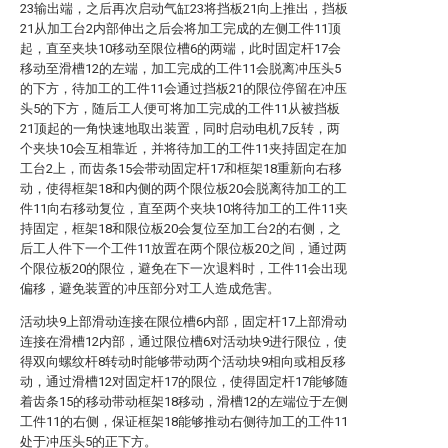
23输出端，之后再次启动气缸23将挡板21向上推出，挡板
21从加工台2内部伸出之后会将加工完成的左侧工件11顶
起，直至夹块10移动至限位槽6的两端，此时固定杆17会
移动至滑槽12的左端，加工完成的工件11会脱离冲压头5
的下方，待加工的工件11会通过挡板21的限位停留在冲压
头5的下方，随后工人便可将加工完成的工件11从被挡板
21顶起的一角快速地取出装置，同时启动电机7反转，两
个夹块10会互相靠近，并将待加工的工件11夹持固定在加
工台2上，而齿条15会带动固定杆17和框架18重新向右移
动，使得框架18和内侧的两个限位板20会脱离待加工的工
件11向右移动复位，直至两个夹块10将待加工的工件11夹
持固定，框架18和限位板20会复位至加工台2的右侧，之
后工人件下一个工件11放置在两个限位板20之间，通过两
个限位板20的限位，避免在下一次退料时，工件11会出现
偏移，避免装置的冲压部分对工人造成危害。
活动块9上部滑动连接在限位槽6内部，固定杆17上部滑动
连接在滑槽12内部，通过限位槽6对活动块9进行限位，使
得双向螺纹杆8转动时能够带动两个活动块9相向或相反移
动，通过滑槽12对固定杆17的限位，使得固定杆17能够随
着齿条15的移动带动框架18移动，滑槽12的左端位于左侧
工件11的右侧，保证框架18能够推动右侧待加工的工件11
处于冲压头5的正下方。