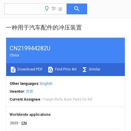
一种用于汽车配件的冲压装置
CN219944282U
China
Download PDF
Find Prior Art
Similar
Other languages
English
Inventor
方炬
Current Assignee
Tianjin Bofu Auto Parts Co ltd
Worldwide applications
2023
CN