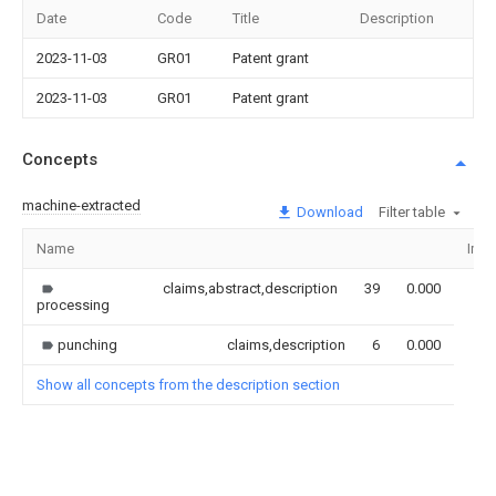
Date
Code
Title
Description
2023-11-03
GR01
Patent grant
2023-11-03
GR01
Patent grant
Concepts
machine-extracted
Download
Filter table
Name
Ima
claims,abstract,description
39
0.000
processing
punching
claims,description
6
0.000
Show all concepts from the description section