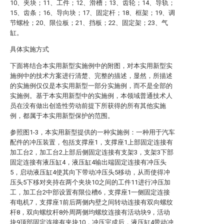
10、夹块；11、工件；12、滑槽；13、齿轮；14、导轨；
15、齿条；16、导向块；17、固定杆；18、框架；19、调
节螺栓；20、限位板；21、挡板；22、固定架；23、气
缸。
具体实施方式
下面将结合本实用新型实施例中的附图，对本实用新型实
施例中的技术方案进行清楚、完整的描述，显然，所描述
的实施例仅仅是本实用新型一部分实施例，而不是全部的
实施例。基于本实用新型中的实施例，本领域普通技术人
员在没有做出创造性劳动前提下所获得的所有其他实施
例，都属于本实用新型保护的范围。
参照图1-3，本实用新型提供的一种实施例：一种用于汽车
配件的冲压装置，包括支撑座1，支撑座1上部固定连接有
加工台2，加工台2上部后侧固定连接有支架3，支架3下部
固定连接有液压缸4，液压缸4输出端固定连接有冲压头
5，启动液压缸4使其向下带动冲压头5移动，从而使得冲
压头5下移对夹持在两个夹块10之间的工件11进行冲压加
工，加工台2中部设置有限位槽6，支撑座1一侧固定连接
有电机7，支撑座1前后两侧内壁之间转动连接有双向螺纹
杆8，双向螺纹杆8外周两侧均螺纹连接有活动块9，活动
块9顶部固定连接有夹块10，冲压完成后，液压缸4带动冲