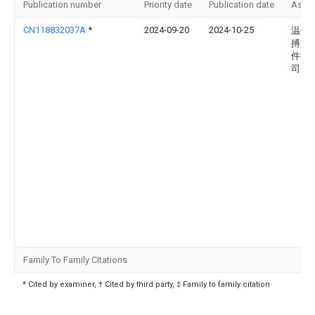
Publication number
Priority date
Publication date
Assi
CN118832037A
*
2024-09-20
2024-10-25
温州
搏汽
件有
司
Family To Family Citations
* Cited by examiner, † Cited by third party, ‡ Family to family citation