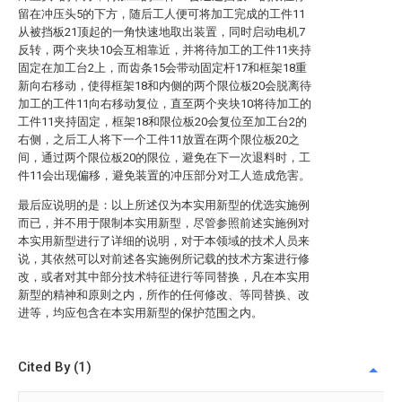
留在冲压头5的下方，随后工人便可将加工完成的工件11
从被挡板21顶起的一角快速地取出装置，同时启动电机7
反转，两个夹块10会互相靠近，并将待加工的工件11夹持
固定在加工台2上，而齿条15会带动固定杆17和框架18重
新向右移动，使得框架18和内侧的两个限位板20会脱离待
加工的工件11向右移动复位，直至两个夹块10将待加工的
工件11夹持固定，框架18和限位板20会复位至加工台2的
右侧，之后工人将下一个工件11放置在两个限位板20之
间，通过两个限位板20的限位，避免在下一次退料时，工
件11会出现偏移，避免装置的冲压部分对工人造成危害。
最后应说明的是：以上所述仅为本实用新型的优选实施例
而已，并不用于限制本实用新型，尽管参照前述实施例对
本实用新型进行了详细的说明，对于本领域的技术人员来
说，其依然可以对前述各实施例所记载的技术方案进行修
改，或者对其中部分技术特征进行等同替换，凡在本实用
新型的精神和原则之内，所作的任何修改、等同替换、改
进等，均应包含在本实用新型的保护范围之内。
Cited By (1)