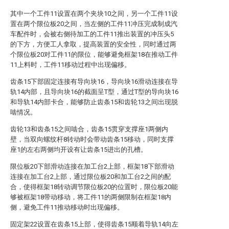
其中一个工件11设置在两个夹块10之间，另一个工件11设
置在两个限位板20之间，当左侧的工件11冲压完成制成汽
车配件时，会被右侧待加工的工件11推出装置的冲压头5
的下方，方便工人拿取，提高装置的安全性，同时通过两
个限位板20对工件11的限位，能够避免框架18在推动工件
11上料时，工件11移动过程中出现偏移。
齿条15下部固定连接有导向块16，导向块16滑动连接在导
轨14内部，且导向块16的截面呈T型，通过T型的导向块16
和导轨14内部卡合，能够防止齿条15和齿轮13之间出现脱
啮情况。
齿轮13和齿条15之间啮合，齿条15贯穿支撑座1两侧内
壁，当双向螺纹杆8转动时会带动齿条15移动，同时支撑
座1的左右两侧均开设有让齿条15进出的孔槽。
限位板20下部滑动连接在加工台2上部，框架18下部滑动
连接在加工台2上部，通过限位板20和加工台2之间的配
合，使得框架18转动调节限位板20的位置时，限位板20能
够被框架18带动移动，将工件11的两侧限制在框架18内
侧，避免工件11推动移动时出现偏移。
固定架22设置在齿条15上部，使得齿条15顺着导轨14向左