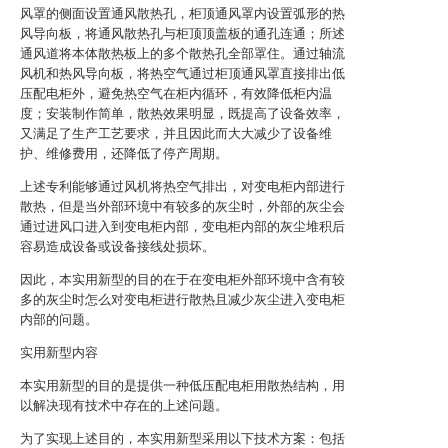
风罩的侧面设置通风散热孔，柜顶通风罩内设置弧形的热
风导向板，将通风散热孔与柜顶顶盖板的通孔连通；所述
通风道将本体散热板上的多个散热孔全部罩住。通过轴流
风机和热风导向板，将热空气通过柜顶通风罩直接排出低
压配电柜外，避免热空气在柜内循环，有效降低柜内温
度；安装制作简单，散热效果明显，既提高了设备效率，
又满足了生产工艺要求，并且因此而大大减少了设备维
护、维修费用，还降低了停产周期。
上述专利能够通过风机将热空气排出，对变电柜内部进行
散热，但是当外部环境中有较多的灰尘时，外部的灰尘会
通过进风口进入到变电柜内部，变电柜内部的灰尘堆积后
容易造成设备或设备接线处损坏。
因此，本实用新型的目的在于在变电柜外部环境中含有较
多的灰尘时怎么对变电柜进行散热且减少灰尘进入变电柜
内部的问题。
实用新型内容
本实用新型的目的是提供一种低压配电柜用散热结构，用
以解决现有技术中存在的上述问题。
为了实现上述目的，本实用新型采用以下技术方案：包括