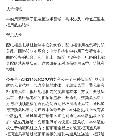
技术领域
本实用新型属于配电柜技术领域，具体涉及一种低压配电
柜用散热结构。
背景技术
配电柜是电动机控制中心的统称。配电柜使用在负荷比较
分散、回路较少的场合；电动机控制中心用于负荷集中、
回路较多的场合。它们把上一级配电设备某一电路的电能
分配给就近的负荷。这级设备应对负荷提供保护、监视和
控制。
公开号为CN214626024U的专利公开了一种低压配电柜用
散热风道结构，包含变频器本体、变频集风罩、通风道和
柜顶通风罩，低压配电柜内的变频器本体上方设置变频集
风罩，低压配电柜的柜顶顶盖板上开通孔，变频集风罩上
方与柜顶顶盖板的通孔之间通过挡板围成通风道，通风道
与变频集风罩之间设置本体散热板，本体散热板上设有多
个散热孔，通风道与变频集风罩之间通过本体散热板上的
多个散热孔连通；变频集风罩内设置轴流风机，本体散热
板位于轴流风机上方；柜顶顶盖板上方设置柜顶通风罩，
柜顶通风罩通过柜顶顶盖板的通孔与通风道连通，柜顶通