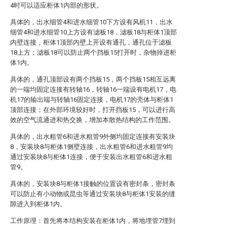
4时可以适应柜体1内部的形状。
具体的，出水细管4和进水细管10下方设有风机11，出水
细管4和进水细管10上方设有滤板18，滤板18与柜体1顶部
内壁连接，柜体1顶部内壁上开设有通孔，通孔位于滤板
18上方；滤板18可以防止两个挡板15打开时，杂物掉进柜
体1内。
具体的，通孔顶部设有两个挡板15，两个挡板15相互远离
的一端均固定连接有转轴16，转轴16一端设有电机17，电
机17的输出端与转轴16固定连接，电机17的壳体与柜体1
顶部连接；在外部环境较好时，打开挡板15，可以进行高
效的空气流通进和热交换，增加本散热结构的工作范围。
具体的，出水粗管6和进水粗管9外侧均固定连接有安装块
8，安装块8与柜体1侧壁连接，出水粗管6和进水粗管9均
通过安装块8与柜体1连接，便于安装出水粗管6和进水粗
管9。
具体的，安装块8与柜体1接触的位置设有密封条，密封条
可以防止有小动物或昆虫等通过安装块8与柜体1安装的缝
隙进入到柜体1内。
工作原理：首先将本结构安装在柜体1内，将地埋管7埋到