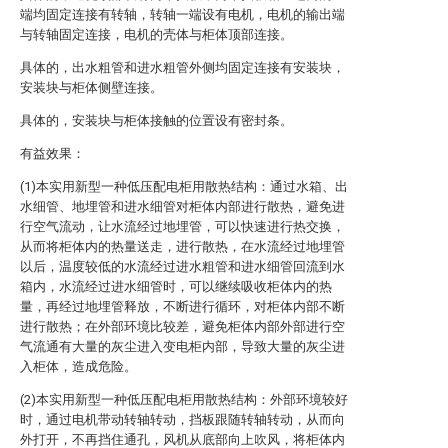
端均固定连接有转轴，转轴一端设有电机，电机的输出端
与转轴固定连接，电机的壳体与柜体顶部连接。
具体的，出水粗管和进水粗管外侧均固定连接有安装块，
安装块与柜体侧壁连接。
具体的，安装块与柜体接触的位置设有密封条。
有益效果：
(1)本实用新型一种低压配电柜用散热结构：通过水箱、出
水细管、地埋管和进水细管对柜体内部进行散热，避免进
行空气流动，让水流经过地埋管，可以快速进行热交换，
从而将柜体内的热量送走，进行散热，在水流经过地埋管
以后，温度较低的水流经过进水粗管和进水细管回流到水
箱内，水流经过进水细管时，可以继续吸收柜体内的热
量，再经过地埋管释放，不断进行循环，对柜体内部不断
进行散热；在外部环境比较差，避免柜体内部外部进行空
气流通有大量的灰尘进入变电柜内部，导致大量的灰尘进
入柜体，造成危险。
(2)本实用新型一种低压配电柜用散热结构：外部环境较好
时，通过电机带动转轴转动，挡板跟随转轴转动，从而向
外打开，不再挡住通孔，风机从底部向上吹风，将柜体内