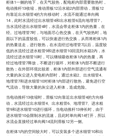
柜体1一侧的地下，在天气较热，配电柜内部需要散热时，
电动推杆13收缩，推动滑板12沿水箱2内部滑动，滑板12
向靠近出水细管4的方向移动时，水流不能通过单向阀
14，此时水流经过出水细管4和出水粗管6流向地埋管7，
当水流经进出水细管4时，水流会带走柜体1内的热量，在
经。过地埋管7时，与地面尽心热交换，在天气较热时，地
面以下的温度较低，可以快速进行热交换，从而将柜体1内
的热量送走，进行散热，在水流经过地埋管7以后，温度较
低的水流经过进水粗管9和进水细管10回流到水箱2内，水
流经过进水细管10时，可以继续吸收柜体1内的热量，再
经过地埋管7释放，不断进行循环，对柜体1内部不断进行
散热；在外部环境比较差，柜体1内部外部进行空气流通有
大量的灰尘进入变电柜内部时，通过水箱2、出水细管4、
地埋管7和进水细管10对柜体1内部进行散热，避免进行空
气流动，导致大量的灰尘进入柜体，造成危险。
当电动推杆13收缩时，滑板12向靠近出水细管4的方向移
动，水流经过出水细管4、出水粗管6、地埋管7、进水粗
管9和进水细管10进行循环，当电动推杆13伸长时，由于
进水细管10会限制水的流速，且此时单向阀14打开，所以
水流会直接经过单向阀14流到滑板12另一侧。
在柜体1内的空间较大时，可以安装多个进水细管10和出