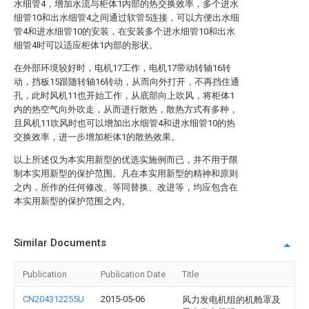
水细管4，增加水流与柜体1内部的热交换效率，多个进水
细管10和出水细管4之间通过软管5连接，可以方便出水细
管4和进水细管10的安装，在安装多个进水细管10和出水
细管4时可以适应柜体1内部的形状。
在外部环境较好时，电机17工作，电机17带动转轴16转
动，挡板15跟随转轴16转动，从而向外打开，不再挡住通
孔，此时风机11也开始工作，从底部向上吹风，将柜体1
内的热空气向外吹走，从而进行散热，散热方式有多种，
且风机11吹风时也可以增加出水细管4和进水细管10的热
交换效率，进一步增加柜体1的散热效果。
以上所述仅为本实用新型的优选实施例而已，并不用于限
制本实用新型的保护范围。凡在本实用新型的精神和原则
之内，所作的任何修改、等同替换、改进等，均应包含在
本实用新型的保护范围之内。
Similar Documents
Publication
Publication Date
Title
CN204312255U
2015-05-06
风力发电机组的机舱罩及