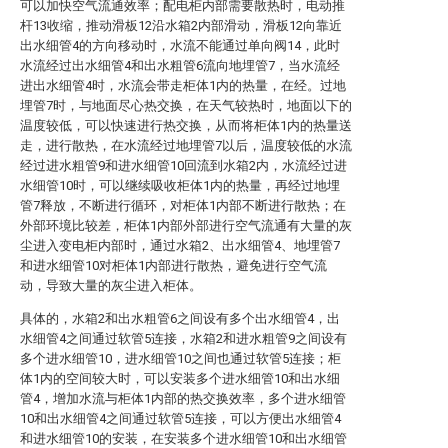
可以加快空气流通效率；配电柜内部需要散热时，电动推
杆13收缩，推动滑板12沿水箱2内部滑动，滑板12向靠近
出水细管4的方向移动时，水流不能通过单向阀14，此时
水流经过出水细管4和出水粗管6流向地埋管7，当水流经
进出水细管4时，水流会带走柜体1内的热量，在经。过地
埋管7时，与地面尽心热交换，在天气较热时，地面以下的
温度较低，可以快速进行热交换，从而将柜体1内的热量送
走，进行散热，在水流经过地埋管7以后，温度较低的水流
经过进水粗管9和进水细管10回流到水箱2内，水流经过进
水细管10时，可以继续吸收柜体1内的热量，再经过地埋
管7释放，不断进行循环，对柜体1内部不断进行散热；在
外部环境比较差，柜体1内部外部进行空气流通有大量的灰
尘进入变电柜内部时，通过水箱2、出水细管4、地埋管7
和进水细管10对柜体1内部进行散热，避免进行空气流
动，导致大量的灰尘进入柜体。
具体的，水箱2和出水粗管6之间设有多个出水细管4，出
水细管4之间通过软管5连接，水箱2和进水粗管9之间设有
多个进水细管10，进水细管10之间也通过软管5连接；柜
体1内的空间较大时，可以安装多个进水细管10和出水细
管4，增加水流与柜体1内部的热交换效率，多个进水细管
10和出水细管4之间通过软管5连接，可以方便出水细管4
和进水细管10的安装，在安装多个进水细管10和出水细管