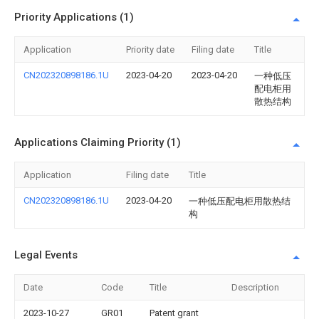
Priority Applications (1)
Application
Priority date
Filing date
Title
CN202320898186.1U
2023-04-20
2023-04-20
一种低压
配电柜用
散热结构
Applications Claiming Priority (1)
Application
Filing date
Title
CN202320898186.1U
2023-04-20
一种低压配电柜用散热结
构
Legal Events
Date
Code
Title
Description
2023-10-27
GR01
Patent grant