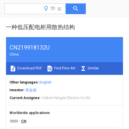
一种低压配电柜用散热结构
CN219918132U
China
Download PDF
Find Prior Art
Similar
Other languages
English
Inventor
张会波
Current Assignee
Hebei Hengxin Electric Co ltd
Worldwide applications
2023
CN